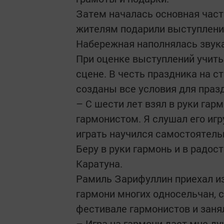
Затем началась основная част
жителям подарили выступления
Набережная наполнялась звука
При оценке выступлений учиты
сцене. В честь праздника на с
созданы все условия для праз
– С шести лет взял в руки га
гармонистом. Я слушал его игр
играть научился самостоятельно
Беру в руки гармонь и в радост
Каратуна.
Рамиль Зарифуллин приехал из
гармони многих односельчан, с
фестивале гармонистов и заня
– Игра на гармони дает мне ду