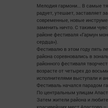
Мелодия гармони... В самые т
радует, утешает, заставляет за
современные, новые инструмен
заменить ничто. С такими чув
районе фестиваля «Гармун мо
сердца»).
Фестивалю в этом году пять ле
района соревновались в зонал
районного фестиваля творчест
возрасте от четырех до восьм
исполнителями выступали и а
Фестиваль начался парадом г
По центральным улицам Апасто
Затем жители района и любите
красивейших мест Апастово –