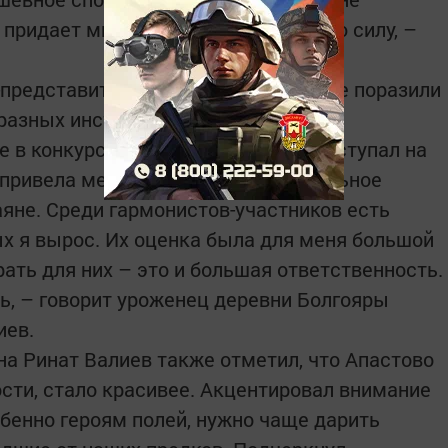
 придает мне невероятную духовную силу, –
представители из Казани. Они также поразили
разных инструментах.
е в конкурсах «Играй, гармонь!». Выступал на
а привела меня в Казанское музыкальное
аяне. Среди гармонистов-участников есть
ых я вырос. Их оценка была для меня большой
рать для них – это и большая ответственность.
, – говорит уроженец деревни Болгояры
иев.
а Ринат Валиев также отметил, что Апастово
сти, стало красивее. Акцентировал внимание
собенно героям полей, нужно чаще дарить