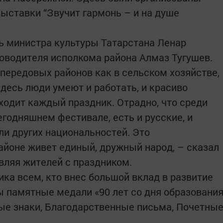
ыставки “Звучит гармонь – и на душе
ь министра культуры Татарстана Ленар
оводителя исполкома района Алмаз Тугушев.
 передовых районов как в сельском хозяйстве,
Здесь люди умеют и работать, и красиво
ходит каждый праздник. Отрадно, что среди
годняшнем фестивале, есть и русские, и
ли других национальностей. Это
районе живет единый, дружный народ, – сказал
вляя жителей с праздником.
ка всем, кто внес большой вклад в развитие
ы памятные медали «90 лет со дня образовани
ные знаки, Благодарственные письма, Почетны