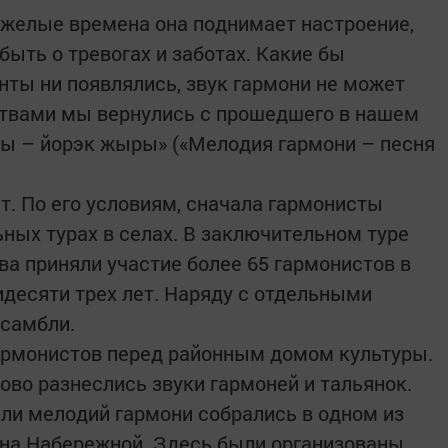
яжелые времена она поднимает настроение,
быть о тревогах и заботах. Какие бы
ты ни появлялись, звук гармони не может
ствами мы вернулись с прошедшего в нашем
ны – йорэк жыры» («Мелодия гармони – песня
т. По его условиям, сначала гармонисты
ьных турах в селах. В заключительном туре
ва приняли участие более 65 гармонистов в
идесяти трех лет. Наряду с отдельными
нсамбли.
армонистов перед районным домом культуры.
во разнеслись звуки гармоней и тальянок.
ли мелодий гармони собрались в одном из
 на Набережной. Здесь были организованы