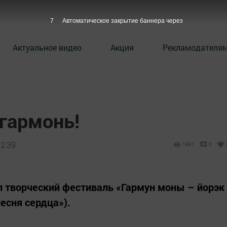
6
Автоматическое закрытие баннера через
Актуальное видео
Акция
Рекламодателя
гармонь!
12:39
1931
0
л творческий фестиваль «Гармун моны – йорэк
есня сердца»).