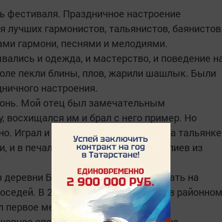
ь фестиваля. Праздничное настроение
 лучших гармонистов, тальянистов, баянистов
ми гармони, песнями и мелодиями.
вались и одежда, и мастерство, и поведение н
толе пекли блины, плов, жарили шашлык. Были
дничного настроения.
рмонь. Мой отец был замечательным
у, восхищался им и брал с него пример. Но
. Играл и на хромке, и на баяне, и на тальянке
и, и в печали, – говорит Ильгизар Валиев из
 деревни Б.Болгояры. Он научил играть на
оседей. В 2017 году принял участие в районно
л первое место.
шевное спокойствие. Без гармони я не