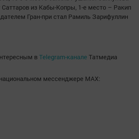
т Саттаров из Кабы-Копры, 1-е место – Ракип
адателем Гран-при стал Рамиль Зарифуллин
интересным в
Telegram-канале
Татмедиа
в национальном мессенджере MАХ: