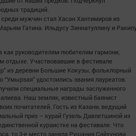
едшие от наших предков. Подчеркнул
родных традиций.
реди мужчин стал Хасан Хантимиров из
Марьям Гатина. Ильдусу Зиннатуллину и Ракип
а как руководителям-любителям гармони,
м отдыхе. Участвовавшие в фестивале
р” из деревни Большие Кокузы, фольклорный
о “Умырзая” удостоились звания лауреатов.
учили специальные награды заслуженного
Валиева. Наш земляк, известный баянист
воих почитателей. Гость из Казани, ведущий
альный приз – курай Гузель Давлетшиной из
динственной кураистке на фестивале. Что
са, то 3-е место заняла Рушания Сайхунова