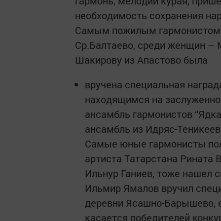
гармонь, мелодии курая, приш
необходимость сохранения на
Самым пожилым гармонистом с
Ср.Балтаево, среди женщин – 
Шакирову из Апастово была
вручена специальная наград
находящимся на заслуженно
ансамбль гармонистов “Ядка
ансамбль из Идряс-Теникеев
Самые юные гармонисты пол
артиста Татарстана Рината 
Ильнур Ганиев, тоже нашел с
Ильмир Ямалов вручил специ
деревни Ясашно-Барышево, е
касается победителей конкур