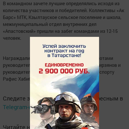
В командном зачете лучшие определялись исходя из
количества участников и победителей. Коллективы «Ак
Барс» МТК, Кзылтауское сельское поселение и школа,
межмуниципальный отдел внутренних дел
«Апастовский» пришли на забег командами из 12-15
человек.
Награждали победителей подарками и грамотами
руководитель исполкома района Алмаз Сабирзянов и
руководитель отдела по делам молодежи и спорту
Рафис Хабибуллин.
Следите за самым важным и интересным в
Telegram-канале
Татмедиа
Читайте новости Татарстана в