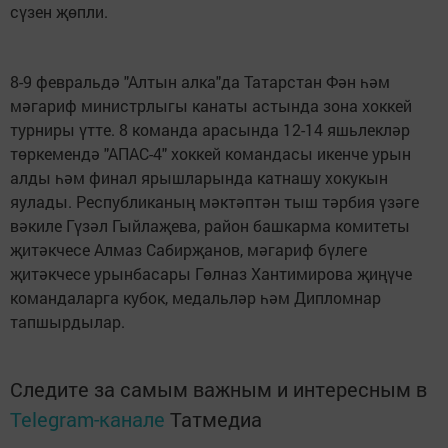
сүзен җөпли.
8-9 февральдә "Алтын алка"да Татарстан Фән һәм
мәгариф министрлыгы канаты астында зона хоккей
турниры үтте. 8 команда арасында 12-14 яшьлекләр
төркемендә "АПАС-4" хоккей командасы икенче урын
алды һәм финал ярышларында катнашу хокукын
яулады. Республиканың мәктәптән тыш тәрбия үзәге
вәкиле Гүзәл Гыйлаҗева, район башкарма комитеты
җитәкчесе Алмаз Сабирҗанов, мәгариф бүлеге
җитәкчесе урынбасары Гөлназ Хантимирова җиңүче
командаларга кубок, медальләр һәм Дипломнар
тапшырдылар.
Следите за самым важным и интересным в
Telegram-канале
Татмедиа