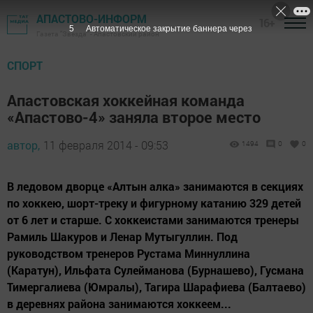
АПАСТОВО-ИНФОРМ
16+
4
Автоматическое закрытие баннера через
Газета "Звезда" - Апастовский район
СПОРТ
Апастовская хоккейная команда
«Апастово-4» заняла второе место
автор,
11 февраля 2014 - 09:53
1494
0
0
В ледовом дворце «Алтын алка» занимаются в секциях
по хоккею, шорт-треку и фигурному катанию 329 детей
от 6 лет и старше. С хоккеистами занимаются тренеры
Рамиль Шакуров и Ленар Мутыгуллин. Под
руководством тренеров Рустама Миннуллина
(Каратун), Ильфата Сулейманова (Бурнашево), Гусмана
Тимергалиева (Юмралы), Тагира Шарафиева (Балтаево)
в деревнях района занимаются хоккеем...