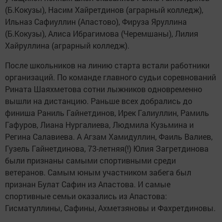
(Б.Кокузы), Насим Хайретдинов (аграрный колледж),
Ильназ Сафиуллин (Апастово), Фируза Яруллина
(Б.Кокузы), Алиса Ибрагимова (Черемшаны), Лилия
Хайруллина (аграрный колледж).
После школьников на линию старта встали работники
организаций. По команде главного судьи соревнований
Рината Шаяхметова сотни лыжников одновременно
вышли на дистанцию. Раньше всех добрались до
финиша Раниль Гайнетдинов, Ирек Галиуллин, Рамиль
Гафуров, Лиана Нургалиева, Людмила Кузьмина и
Регина Салавиева. А Агзам Хамидуллин, Фаиль Валиев,
Гузель Гайнетдинова, 73-летняя(!) Юлия Загретдинова
были признаны самыми спортивными среди
ветеранов. Самым юным участником забега был
признан Булат Сафин из Апастова. И самые
спортивные семьи оказались из Апастова:
Гисматуллины, Сафины, Ахметзяновы и Фахретдиновы.