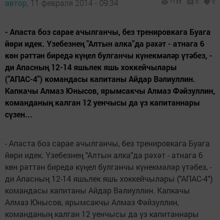
автор,
11 февраля 2014 - 09:34
1135
0
0
- Апаста боз сарае ачылганчы, без тренировкага Буага
йөри идек. Үзебезнең "Алтын алка"да рәхәт - атнага 6
көн рәттән биредә күңел булганчы күнекмәләр үтәбез, -
ди Апасның 12-14 яшьлек яшь хоккейчылары
("АПАС-4") командасы капитаны Айдар Вәлиуллин.
Капкачы Алмаз Юнысов, ярымсакчы Алмаз Фәйзуллин,
команданың калган 12 уенчысы да үз капитаннары
сүзен...
- Апаста боз сарае ачылганчы, без тренировкага Буага
йөри идек. Үзебезнең "Алтын алка"да рәхәт - атнага 6
көн рәттән биредә күңел булганчы күнекмәләр үтәбез, -
ди Апасның 12-14 яшьлек яшь хоккейчылары ("АПАС-4")
командасы капитаны Айдар Вәлиуллин. Капкачы
Алмаз Юнысов, ярымсакчы Алмаз Фәйзуллин,
команданың калган 12 уенчысы да үз капитаннары