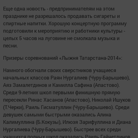
Еще одна новость - предпринимателям на этом
празднике не разрешалось продавать сигареты и
спиртные напитки. Хорошую концертную программу
подготовили к мероприятию и работники культуры -
целых 5 часов на луговине не смолкала музыка и
песни.
Призеры соревнований «Лыжня Татарстана-2014»:
Намного обогнали своих сверстников учащиеся
начальных классов Раян Нургалиев (Чуру-Барышево),
Аяз Замалетдинов и Камилла Сафина (Апастово).
Среди 9-летних школ первыми финишную прямую
пересекли Ринас Хасанов (Апастово), Николай Ишуков
(Т.Черки), Раиль Гисматуллин (Чуру-Барышево). Среди
девушек самыми быстрыми оказались Алина
Калимуллина (Б.Кокузы), Илюзя Зарифуллина и Диана
Нургалиева (Чуру-Барышево). Быстрее всех среди
учащихся полных школ оказались Раиль Гайнетдинов