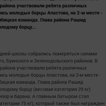
 района участвовали ребята различных
лись молодые борцы Апастова, на 2-м месте -
айбицкая команда. Глава района Рашид
лодому борцу...
едней школы собрались померяться силами
о, Буинского и Зеленодольского районов. В
 района участвовали ребята различных
лись молодые борцы Апастова, на 2-м месте -
йбицкая команда. Глава района Рашид
лодому борцу (весовая категория 29 кг)
зор и барана. А главным батыром стал
атегории 75 кг), который также был награжден