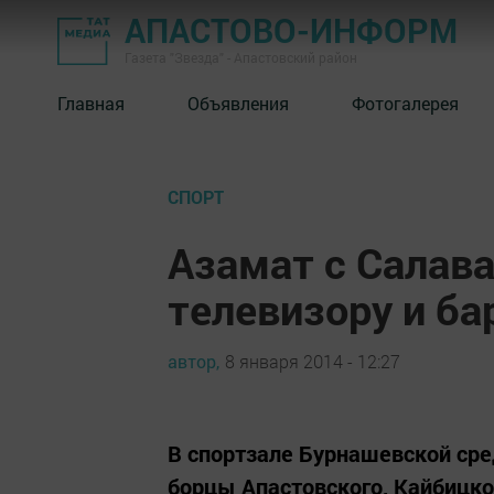
АПАСТОВО-ИНФОРМ
Газета "Звезда" - Апастовский район
Главная
Объявления
Фотогалерея
СПОРТ
Азамат с Салав
телевизору и ба
автор,
8 января 2014 - 12:27
В спортзале Бурнашевской ср
борцы Апастовского, Кайбицког