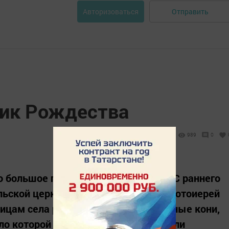
Отправить
Авторизоваться
ик Рождества
989
0
о большое праздничное торжество. С раннего
льской церкви. Здесь их встретил протоиерей
улицам села разъезжали разукрашенные кони,
оло которой с праздником поздравляли