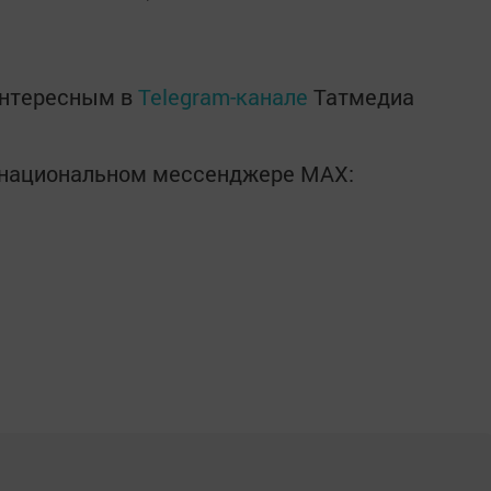
интересным в
Telegram-канале
Татмедиа
в национальном мессенджере MАХ: