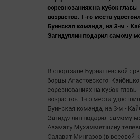
соревнованиях на кубок главы
возрастов. 1-го места удостои
Буинская команда, на 3-м - К
Загидуллин подарил самому мо
В спортзале Бурнашевской ср
борцы Апастовского, Кайбицког
соревнованиях на кубок главы
возрастов. 1-го места удостои
Буинская команда, на 3-м - Ка
Загидуллин подарил самому мо
Азамату Мухамметшину телеви
Салават Мингазов (в весовой к