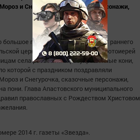
Мороз и Снегурочка, сказочные персонажи,
о большое праздничное торжество. С раннего
льской церкви. Здесь их встретил протоиерей
улицам села разъезжали разукрашенные кони,
оло которой с праздником поздравляли
Мороз и Снегурочка, сказочные персонажи,
а пони. Глава Апастовского муниципального
дравил православных с Рождеством Христовом
ожелания.
мере 2014 г. газеты «Звезда».