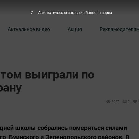
6
Автоматическое закрытие баннера через
Актуальное видео
Акция
Рекламодателя
атом выиграли по
рану
1047
0
едней школы собрались померяться силами
о, Буинского и Зеленодольского районов. В