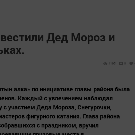
авестили Дед Мороз и
ьках.
1195
0
лтын алка» по инициативе главы района была
сменов. Каждый с увлечением наблюдал
у с участием Деда Мороза, Снегурочки,
мастеров фигурного катания. Глава района
обравшихся с праздником, вручил
воевавшим призовые места в...