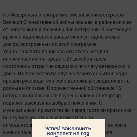
По Федеральной программе обеспечения ветеранов
Великой Отечественной войны жильем в районе ключи
от нового жилья получили 468 ветеранов. В настоящее
время продолжается ввод в эксплуатацию жилых
домов, построенных по этой программе.
Улица Салавата Каримова Апастова сегодня
напоминает мини-городок. 27 декабря здесь
состоялось открытие седьмого по счету ветеранского
дома. На торжество по случаю такого события сюда
пришли руководители района, пожилые люди, их дети,
родные и близкие. В торжественной обстановке 16
ветеранам войны были вручены ключи от квартир,
подарки, высказаны добрые пожелания. С
музыкальным приветствием перед гостями праздника
выступили участники художественной
самодеятельности района. Руководитель исполкома
муниципального района Фердинат Ахметзянов