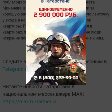
поблагодарил руководителя «Альтаир-1» Рината
Миначева, всех строителей этой организации за
хорошую работу, и пригласил перерезать алую ленточку
у входа в новый дом. Ветераны прошли в свои
квартиры. Руководитель исполкома побывал в
квартирах, поговорил с ветеранами. Пожилые люди
искренне поблагодарили за заботу и внимание к ним.
Следите за самым важным и интересным в
Telegram-канале
Татмедиа
Читайте новости Татарстана в
национальном мессенджере MАХ:
https://max.ru/tatmedia