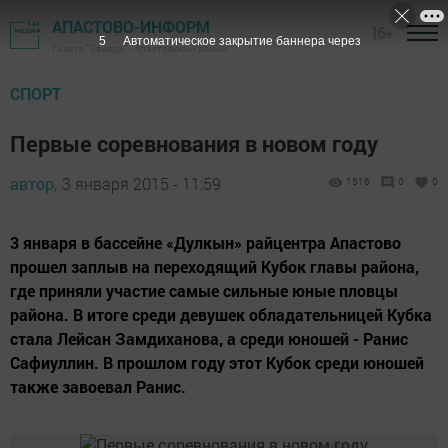
АПАСТОВО-ИНФОРМ
16+
4
Автоматическое закрытие баннера через
Газета "Звезда" - Апастовский район
СПОРТ
Первые соревнования в новом году
автор,
3 января 2015 - 11:59
1516
0
0
3 января в бассейне «Дулкын» райцентра Апастово
прошел заплыв на переходящий Кубок главы района,
где приняли участие самые сильные юные пловцы
района. В итоге среди девушек обладательницей Кубка
стала Лейсан Замдиханова, а среди юношей - Ранис
Сафиуллин. В прошлом году этот Кубок среди юношей
также завоевал Ранис.