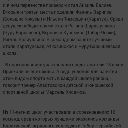
личном первенстве призером стал Айзиль Валиев.
Вторые и третьи места поделили Фаниль Зарипов
(Большие Кокузы) и Ильсин Тимершин (Каратун). Среди
девушек победителями стали Регина Шарафуллина
(Чуру-Барышево), Вероника Кузьмина (Табар Черки),
Язгуль Валиуллина. В командном зачете лучшими
стали Каратунская, Аткозинская и Чуру-Барышевская
школа.
- В соревнованиях участвовали представители 13 школ.
Приехали не все школы. А ведь условия для занятия
этим видом спорта есть в каждой школе района, -
говорит тренер Апастовской детской и юношеской
спортивной школы Марсель Хисамов.
Из 11-летних школ участвовали в соревнованиях 10
команд, среди которых лучшими оказались команды
Каратунской, аграрного колледжа и Табар-Черкийской