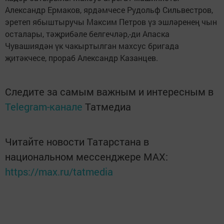
Александр Ермаков, ярдәмчесе Рудольф Сильвестров,
эретеп ябыштыручы Максим Петров үз эшләренең чын
осталары, тәҗрибәле белгечләр,-ди Апаска
Чувашиядән үк чакыртылган махсус бригада
җитәкчесе, прораб Александр Казанцев.
Следите за самым важным и интересным в
Telegram-канале
Татмедиа
Читайте новости Татарстана в
национальном мессенджере MАХ:
https://max.ru/tatmedia