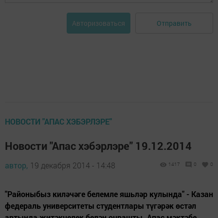
Отправить
Авторизоваться
НОВОСТИ "АПАС ХЭБЭРЛЭРЕ"
Новости "Апас хэбэрлэре" 19.12.2014
автор,
19 декабря 2014 - 14:48
1417
0
0
"Районыбыз киләчәге белемле яшьләр кулында" - Казан
федераль университеты студентлары түгәрәк өстәл
артында җитәкчелек белән очрашты. Апас мәктәбе,