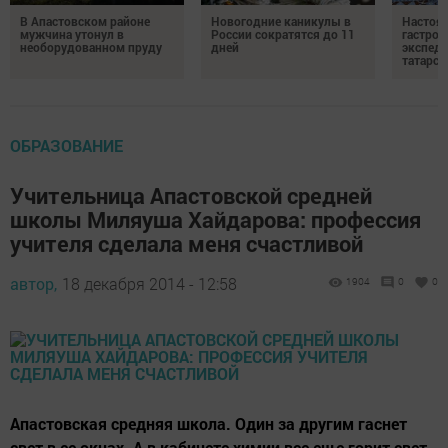
В Апастовском районе
Новогодние каникулы в
Настоя
мужчина утонул в
России сократятся до 11
гастро
необорудованном пруду
дней
экспеди
татарск
ОБРАЗОВАНИЕ
Учительница Апастовской средней
школы Миляуша Хайдарова: профессия
учителя сделала меня счастливой
автор,
18 декабря 2014 - 12:58
1904
0
0
Апастовская средняя школа. Один за другим гаснет
свет в ее окнах. А в кабинете химии все еще горит свет.