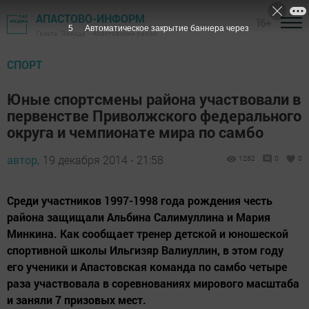
АПАСТОВО-ИНФОРМ
16+
4
Автоматическое закрытие баннера через
Газета "Звезда" - Апастовский район
СПОРТ
Юные спортсмены района участвовали в
первенстве Приволжского федерального
округа и чемпионате мира по самбо
автор,
19 декабря 2014 - 21:58
1282
0
0
Среди участников 1997-1998 года рождения честь
района защищали Альбина Салимуллина и Мария
Минкина. Как сообщает тренер детской и юношеской
спортивной школы Ильгизяр Валиуллин, в этом году
его ученики и Апастовская команда по самбо четыре
раза участвовала в соревнованиях мирового масштаба
и заняли 7 призовых мест.