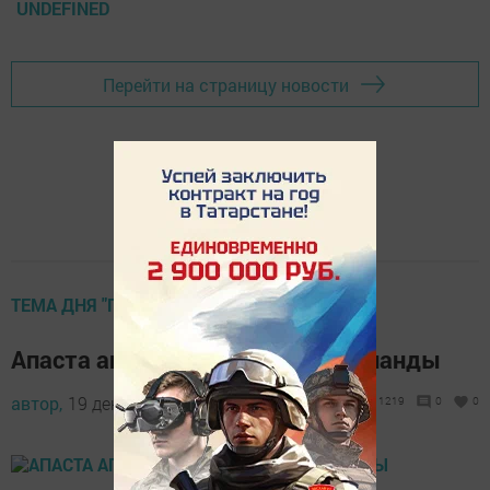
UNDEFINED
Перейти на страницу новости
ТЕМА ДНЯ "ГАЗЕТА"
Апаста агропарк төзелеше башланды
автор,
19 декабря 2014 - 05:41
1219
0
0