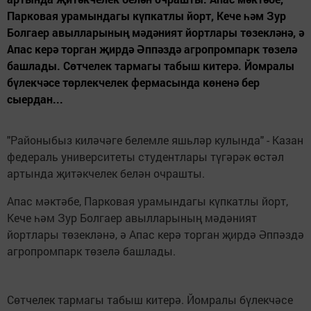
Парковая урамындагы күпкатлы йорт, Кече һәм Зур
Болгаер авылларының мәдәният йортлары төзекләнә, ә
Апас керә торган җирдә Әппәздә агропромпарк төзелә
башлады. Сөтчелек тармагы табыш китерә. Йомралы
бүлекчәсе төрлекчелек фермасында көненә бер
сыердан...
"Районыбыз киләчәге белемле яшьләр кулында" - Казан
федераль университеты студентлары түгәрәк өстәл
артында җитәкчелек белән очрашты.
Апас мәктәбе, Парковая урамындагы күпкатлы йорт,
Кече һәм Зур Болгаер авылларының мәдәният
йортлары төзекләнә, ә Апас керә торган җирдә Әппәздә
агропромпарк төзелә башлады.
Сөтчелек тармагы табыш китерә. Йомралы бүлекчәсе