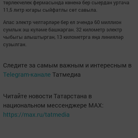
төрлекчелек фермасында көненә бер сыердан уртача
11,5 литр югары сыйфатлы сөт савыла.
Апас электр челтәрләре бер ел эчендә 60 миллион
сумлык эш күләме башкарган. 32 километр электр
чыбыгы алыштырган, 13 километрга яңа линияләр
сузылган.
Следите за самым важным и интересным в
Telegram-канале
Татмедиа
Читайте новости Татарстана в
национальном мессенджере MАХ:
https://max.ru/tatmedia