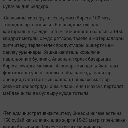
булачак дип белдерә.
-Сазлыкны киптерү-тигезләү өчен бирегә 100 мең
тоннадан артык кызыл балчык, ком-туфрак
кайтарылып җәелде. Төп эчке мәйданда барлыгы 1450
квадрат метрлы сәүдә рәтләре, төзелеш материаллары
җитештерү, терлекчелек продуктлары эшкәртү һәм
саклау урыннары, башка капиталь корылма-
павильоннар булачак. Апасның терлек базары да
бирегә күчәргә мөмкин. Агропарк эчендә һәйкәл һәм
фонтанга да урын каралган. Янәшәсендә санитар
авиация, гадәттән тыш хәлләр, башка хезмәтләр,
хөкүмәт авиаотряды очкычлары өчен махсус вертолет
мәйданчыгы да булдыру күздә тотыла.
-Төп административ-җитештерү бинасы нигезе астына
150 субай кагылачак, алар җиргә 15-25 метр тирәнлеккә
кадәр батырыла. Махсус агрегат машинисты