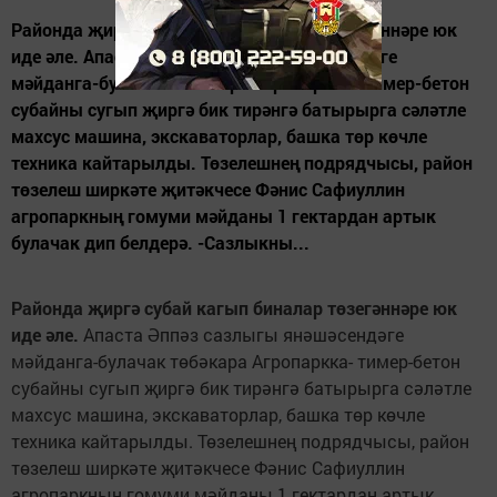
Районда җиргә субай кагып биналар төзегәннәре юк
иде әле. Апаста Әппәз сазлыгы янәшәсендәге
мәйданга-булачак төбәкара Агропаркка- тимер-бетон
субайны сугып җиргә бик тирәнгә батырырга сәләтле
махсус машина, экскаваторлар, башка төр көчле
техника кайтарылды. Төзелешнең подрядчысы, район
төзелеш ширкәте җитәкчесе Фәнис Сафиуллин
агропаркның гомуми мәйданы 1 гектардан артык
булачак дип белдерә. -Сазлыкны...
Районда җиргә субай кагып биналар төзегәннәре юк
иде әле.
Апаста Әппәз сазлыгы янәшәсендәге
мәйданга-булачак төбәкара Агропаркка- тимер-бетон
субайны сугып җиргә бик тирәнгә батырырга сәләтле
махсус машина, экскаваторлар, башка төр көчле
техника кайтарылды. Төзелешнең подрядчысы, район
төзелеш ширкәте җитәкчесе Фәнис Сафиуллин
агропаркның гомуми мәйданы 1 гектардан артык