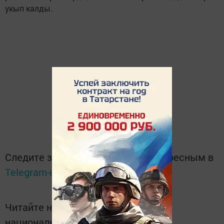
укып калды.
Следите за самым важным и интересным в
Telegram-канале
Татмедиа
Читайте новости Татарстана в
национальном мессенджере MАХ: