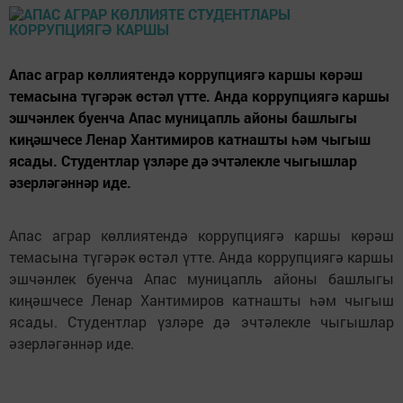
Апас аграр көллиятендә коррупциягә каршы көрәш
темасына түгәрәк өстәл үтте. Анда коррупциягә каршы
эшчәнлек буенча Апас муницапль айоны башлыгы
киңәшчесе Ленар Хантимиров катнашты һәм чыгыш
ясады. Студентлар үзләре дә эчтәлекле чыгышлар
әзерләгәннәр иде.
Апас аграр көллиятендә коррупциягә каршы көрәш
темасына түгәрәк өстәл үтте. Анда коррупциягә каршы
эшчәнлек буенча Апас муницапль айоны башлыгы
киңәшчесе Ленар Хантимиров катнашты һәм чыгыш
ясады. Студентлар үзләре дә эчтәлекле чыгышлар
әзерләгәннәр иде.