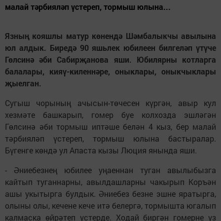
малай тәрбияләп үстереп, тормыш юлына...
Язның кояшлы матур көнендә Шәмбалыкчы авылына
юл алдык. Биредә 90 яшьлек юбилеен билгеләп үтүче
Гөлсинә әби Сабирҗанова яши. Юбилярны котларга
балалары, кияү-киленнәре, оныклары, оныкчыклары
җыелган.
Сугыш чорының ачысын-төчесен күргән, авыр кул
хезмәте башкарып, гомер буе колхозда эшләгән
Гөлсинә әби тормыш иптәше белән 4 кыз, бер малай
тәрбияләп үстереп, тормыш юлына бастыралар.
Бүгенге көндә ул Апаста кызы Люция янында яши.
- Әниебезнең юбилее уңаеннан туган авылыбызга
кайтып туганнарны, авылдашларны чакырып Коръән
ашы укытырга булдык. Әниебез безне эшне яратырга,
олыны олы, кечене кече итә белергә, тормышта югалып
калмаска өйрәтеп үстерде. Ходай биргән гомерне үз