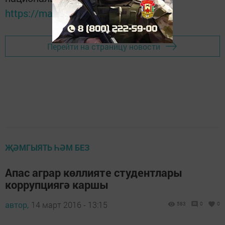
https://max.ru/tatmedia
Перейти на страницу новости
ҖӘМГЫЯТЬ ҺӘМ БЕЗ
Апас аграр көллияте студентлары
коррупциягә каршы
автор,
14 март 2016 - 13:15
583
0
0