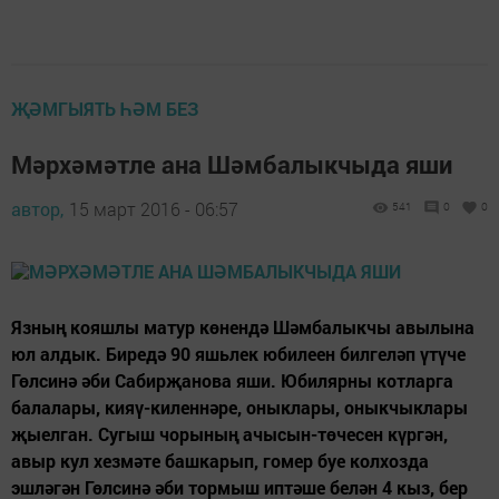
ҖӘМГЫЯТЬ ҺӘМ БЕЗ
Мәрхәмәтле ана Шәмбалыкчыда яши
автор,
15 март 2016 - 06:57
541
0
0
Язның кояшлы матур көнендә Шәмбалыкчы авылына
юл алдык. Биредә 90 яшьлек юбилеен билгеләп үтүче
Гөлсинә әби Сабирҗанова яши. Юбилярны котларга
балалары, кияү-киленнәре, оныклары, оныкчыклары
җыелган. Сугыш чорының ачысын-төчесен күргән,
авыр кул хезмәте башкарып, гомер буе колхозда
эшләгән Гөлсинә әби тормыш иптәше белән 4 кыз, бер