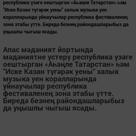
республика үзәге оештырган «Аһәңле Татарстан» һәм
"Иске Казан түгәрәк уены" халык музыка уен
коралларында уйнаучылар республика фестиваленең
зона этабы үтте. Биредә безнең райондашларыбыз да
уңышлы чыгыш ясады.
Апас мәдәният йортында
мәдәниятне үстерү республика үзәге
оештырган
«Аһәңле Татарстан» һәм
"Иске Казан түгәрәк уены" халык
музыка уен коралларында
уйнаучылар республика
фестиваленең зона этабы үтте.
Биредә безнең райондашларыбыз
да уңышлы чыгыш ясады.