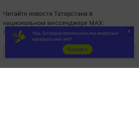
Читайте новости Татарстана в
национальном мессенджере MАХ:
https://max.ru/tatmedia
Яшь Татмедиа проектының яңа видеосын
карадыгызмы әле?
Карарга
Перейти на страницу новости