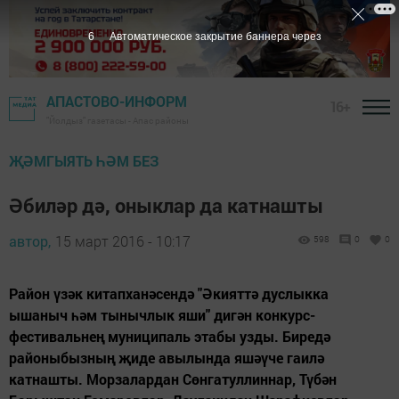
5
Автоматическое закрытие баннера через
АПАСТОВО-ИНФОРМ
16+
"Йолдыз" газетасы - Апас районы
ҖӘМГЫЯТЬ ҺӘМ БЕЗ
Әбиләр дә, оныклар да катнашты
автор,
15 март 2016 - 10:17
598
0
0
Район үзәк китапханәсендә "Әкияттә дуслыкка
ышаныч һәм тынычлык яши" дигән конкурс-
фестивальнең муниципаль этабы узды. Биредә
районыбызның җиде авылында яшәүче гаилә
катнашты. Морзалардан Сөнгатуллиннар, Түбән