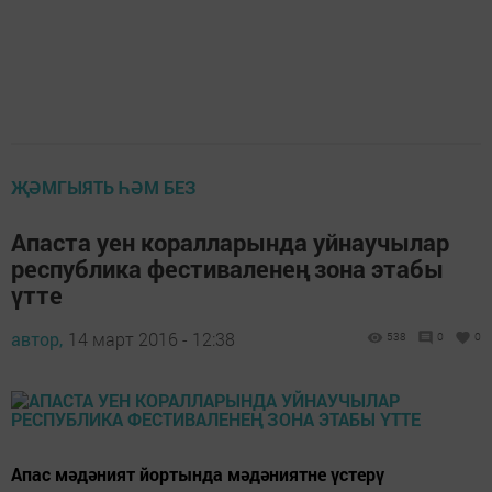
ҖӘМГЫЯТЬ ҺӘМ БЕЗ
Апаста уен коралларында уйнаучылар
республика фестиваленең зона этабы
үтте
автор,
14 март 2016 - 12:38
538
0
0
Апас мәдәният йортында мәдәниятне үстерү