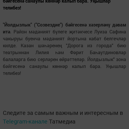
бәйгесенә санаулы көннәр калып бара. Уңышлар
телибез!
"Йолдызлык" ("Созвездие") бәйгесенә хәзерләнү дәвам
итә
. Район мәдәният бүлеге җитәкчесе Луиза Сафина
чакыруы буенча мәдәният йортына кабат белгечләр
килде. Казан шәһәренең "Дорога из города" бию
театрыннан Лилия һәм Фәрит Баһаутдиновлар
балаларга бию серләрен өйрәттеләр. Йолдызлык" зона
бәйгесенә санаулы көннәр калып бара. Уңышлар
телибез!
Следите за самым важным и интересным в
Telegram-канале
Татмедиа