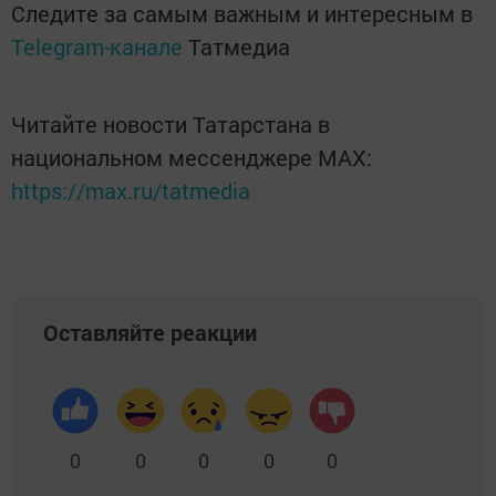
Следите за самым важным и интересным в
Telegram-канале
Татмедиа
Читайте новости Татарстана в
национальном мессенджере MАХ:
https://max.ru/tatmedia
Оставляйте реакции
0
0
0
0
0