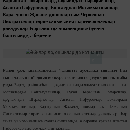
Барыштан Гомәровлар, Дәүләкидән Шәрәфиевлар,
Апастан Гафуровлар, Болгаердан Мөхәммәтшиннар,
Каратуннан Җәләлетдиновлар һәм Черкеннән
Листратовлар төрле халык әкиятләреннән өзекләр
уйнадылар. Һәр гаилә үз номинациясе буенча
билгеләнде, ә беренче...
Район үзәк китапханәсендә "Әкияттә дуслыкка ышаныч һәм
тынычлык яши" дигән конкурс-фестивальнең муниципаль этабы
узды.
Биредә районыбызның җиде авылында яшәүче гаилә катнашты.
Морзалардан Сөнгатуллиннар, Түбән Барыштан Гомәровлар,
Дәүләкидән Шәрәфиевлар, Апастан Гафуровлар, Болгаердан
Мөхәммәтшиннар, Каратуннан Җәләлетдиновлар һәм Черкеннән
Листратовлар төрле халык әкиятләреннән өзекләр уйнадылар. Һәр
гаилә үз номинациясе буенча билгеләнде, ә беренче урынга Апастан
Гафуровлар гаиләсе лаек дип табылды.