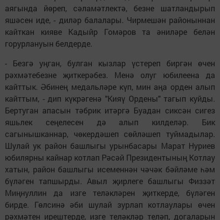
аягында йөреп, сәламәтлектә, безне шатландырып
яшәсен иде, - диләр балалары. Чирмешән районыннан
кайткан кияве Кадыйр Гомәров та әниләре белән
горурлануын белдерде.
- Безгә уңган, булган кызлар үстереп биргән өчен
рәхмәтебезне җиткерәбез. Менә олуг юбилеена да
кайттык. Әбинең медальләре күп, мин аңа орден алып
кайттым, - дип күкрәгенә "Кияү Ордены" тагып куйды.
Бертуган апасын тәбрик итәргә Буадан сиксән сигез
яшьлек сеңелесен дә алып килделәр. Бик
сагынышканнар, чөкердәшеп сөйләшеп туймадылар.
Шулай ук район башлыгы урынбасары Марат Нуриев
юбилярны кайнар котлап Рәсәй Президентының Котлау
хатын, район башлыгы исеменнән чәчәк бәйләме һәм
бүләген тапшырды. Авыл җирлеге башлыгы Физзәт
Миңнуллин да изге теләкләрен җиткерде, бүләген
бирде. Гөлсинә әби шулай зурлап котлаулары өчен
рәхмәтен ирештерде, изге теләкләр теләп, догаларын