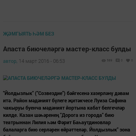
ҖӘМГЫЯТЬ ҺӘМ БЕЗ
Апаста биючеләргә мастер-класс булды
автор,
14 март 2016 - 06:53
589
0
0
"Йолдызлык" ("Созвездие") бәйгесенә хәзерләнү дәвам
итә. Район мәдәният бүлеге җитәкчесе Луиза Сафина
чакыруы буенча мәдәният йортына кабат белгечләр
килде. Казан шәһәренең "Дорога из города" бию
театрыннан Лилия һәм Фәрит Баһаутдиновлар
балаларга бию серләрен өйрәттеләр. Йолдызлык" зона