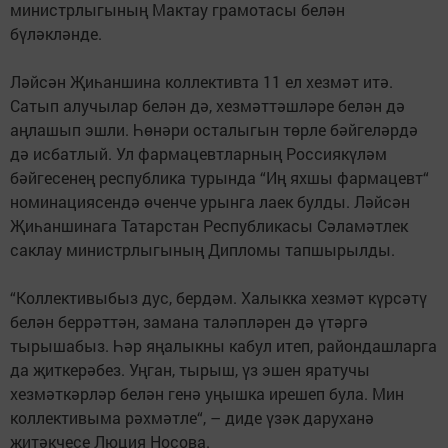
министрлыгының Мактау грамотасы белән
бүләкләнде.
Ләйсән Җиһаншина коллективта 11 ел хезмәт итә.
Сатып алучылар белән дә, хезмәттәшләре белән дә
аңлашып эшли. Һөнәри осталыгын төрле бәйгеләрдә
дә исбатлый. Ул фармацевтларның Россиякүләм
бәйгесенең республика турында “Иң яхшы фармацевт“
номинациясендә өченче урынга лаек булды. Ләйсән
Җиһаншинага Татарстан Республикасы Сәламәтлек
саклау министрлыгының Дипломы тапшырылды.
“Коллективыбыз дус, бердәм. Халыкка хезмәт күрсәтү
белән беррәттән, замана таләпләрен дә үтәргә
тырышабыз. Һәр яңалыкны кабул итеп, райондашларга
да җиткерәбез. Уңган, тырыш, үз эшен яратучы
хезмәткәрләр белән генә уңышка ирешеп була. Мин
коллективыма рәхмәтле“, – диде үзәк даруханә
җитәкчесе Люция Носова.