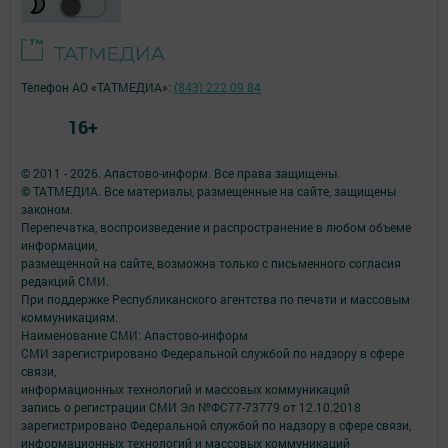
Телефон АО «ТАТМЕДИА»:
(843) 222 09 84
16+
© 2011 - 2026. Апастово-информ. Все права защищены.
© ТАТМЕДИА. Все материалы, размещенные на сайте, защищены
законом.
Перепечатка, воспроизведение и распространение в любом объеме
информации,
размещенной на сайте, возможна только с письменного согласия
редакций СМИ.
При поддержке Республиканского агентства по печати и массовым
коммуникациям.
Наименование СМИ: Апастово-информ
СМИ зарегистрировано Федеральной службой по надзору в сфере
связи,
информационных технологий и массовых коммуникаций
запись о регистрации СМИ Эл №ФС77-73779 от 12.10.2018
зарегистрировано Федеральной службой по надзору в сфере связи,
информационных технологий и массовых коммуникаций