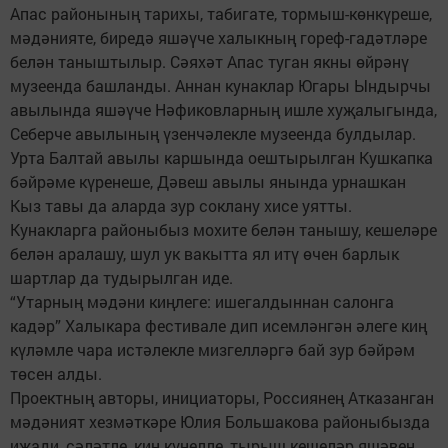
Апас районының тарихы, табигате, тормыш-көнкүреше,
мәдәнияте, биредә яшәүче халыкның гореф-гадәтләре
белән таныштылыр. Сәяхәт Апас туган якны өйрәнү
музеенда башланды. Аннан кунаклар Югары Ындырчы
авылында яшәүче Нәфиковларның ишле хуҗалыгында,
Себерче авылының үзенчәлекле музеенда булдылар.
Урта Балтай авылы каршында оештырылган Кушкапка
бәйрәме күренеше, Дәвеш авылы янында урнашкан
Кыз тавы да аларда зур соклану хисе уятты.
Кунакларга районыбыз мохите белән танышу, кешеләре
белән аралашу, шул ук вакытта ял итү өчен барлык
шартлар да тудырылган иде.
“Утарның мәдәни киңлеге: ишегалдыннан салонга
кадәр” Халыкара фестивале дип исемләнгән әлеге киң
күләмле чара истәлекле мизгелләргә бай зур бәйрәм
төсен алды.
Проектның авторы, инициаторы, Россиянең Атказанган
мәдәният хезмәткәре Юлия Большакова районыбызда
иҗади, сәләтле, киң күңелле, тырыш кешеләр яшәвен