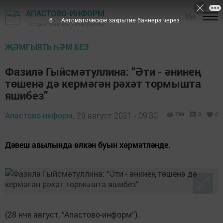
АПАСТОВО-ИНФОРМ
16+
5
Автоматическое закрытие баннера через
"Йолдыз" газетасы - Апас районы
ҖӘМГЫЯТЬ ҺӘМ БЕЗ
Фазилә Гыйсмәтуллина: “Әти - әнинең
төшенә дә кермәгән рәхәт тормышта
яшибез”
Апастово-информ,
29 август 2021 - 09:30
799
0
0
Дәвеш авылында өлкән буын хөрмәтләнде.
(28 нче август, “Апастово-информ”).