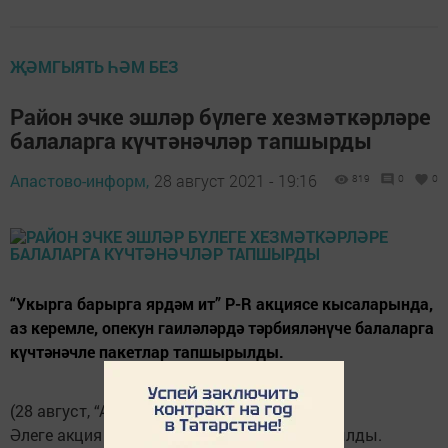
ҖӘМГЫЯТЬ ҺӘМ БЕЗ
Район эчке эшләр бүлеге хезмәткәрләре
балаларга күчтәнәчләр тапшырды
Апастово-информ,
28 август 2021 - 19:16
819
0
0
“Укырга барырга ярдәм ит” Р-R акциясе кысаларында,
аз керемле, опекун гаиләләрдә тәрбияләнүче балаларга
күчтәнәчле пакетлар тапшырылды.
(28 август, “Апастово-информ”).
Әлеге акция яңа уку елы уңаеннан оештырылды.