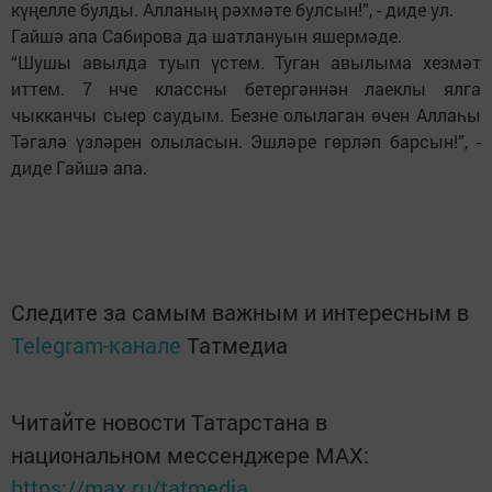
күңелле булды. Алланың рәхмәте булсын!”, - диде ул.
Гайшә апа Сабирова да шатлануын яшермәде.
“Шушы авылда туып үстем. Туган авылыма хезмәт
иттем. 7 нче классны бетергәннән лаеклы ялга
чыкканчы сыер саудым. Безне олылаган өчен Аллаһы
Тәгалә үзләрен олыласын. Эшләре гөрләп барсын!”, -
диде Гайшә апа.
Следите за самым важным и интересным в
Telegram-канале
Татмедиа
Читайте новости Татарстана в
национальном мессенджере MАХ:
https://max.ru/tatmedia