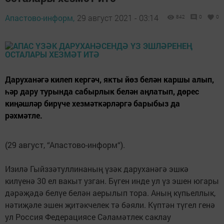
Апастово-информ,
29 август 2021 - 03:14
842
0
0
Даруханәгә килеп кергәч, якты йөз белән каршы алып,
һәр дару турында сабырлык белән аңлатып, дөрес
киңәшләр бирүче хезмәткәрләргә барыбыз да
рәхмәтле.
(29 август, “Апастово-информ“).
Изилә Гыйззәтуллинаның үзәк даруханәгә эшкә
килүенә 30 ел вакыт узган. Бүген инде ул үз эшен югары
дәрәҗәдә белүе белән аерылып тора. Аның күпьеллык,
нәтиҗәле эшен җитәкчелек тә бәяли. Күптән түгел генә
ул Россия Федерациясе Сәламәтлек саклау