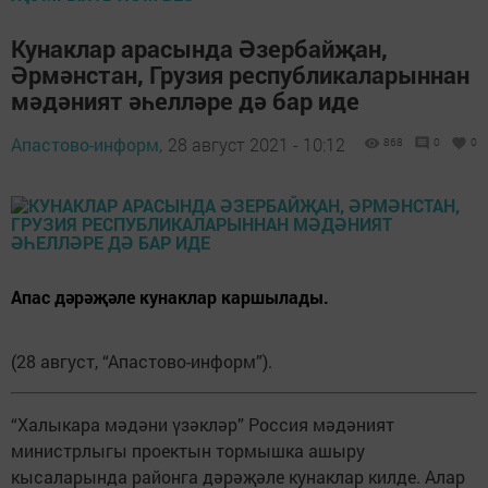
Кунаклар арасында Әзербайҗан,
Әрмәнстан, Грузия республикаларыннан
мәдәният әһелләре дә бар иде
Апастово-информ,
28 август 2021 - 10:12
868
0
0
Апас дәрәҗәле кунаклар каршылады.
(28 август, “Апастово-информ”).
“Халыкара мәдәни үзәкләр” Россия мәдәният
министрлыгы проектын тормышка ашыру
кысаларында районга дәрәҗәле кунаклар килде. Алар