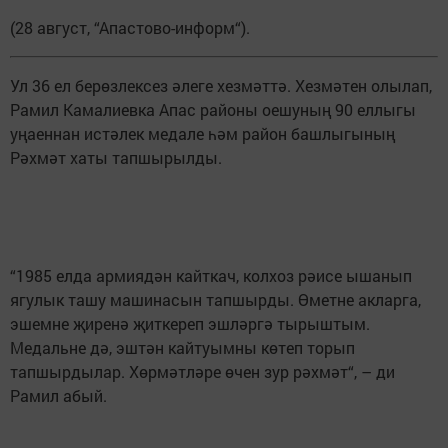
(28 август, “Апастово-информ“).
Ул 36 ел берөзлексез әлеге хезмәттә. Хезмәтен олылап,
Рамил Камалиевка Апас районы оешуның 90 еллыгы
уңаеннан истәлек медале һәм район башлыгының
Рәхмәт хаты тапшырылды.
“1985 елда армиядән кайткач, колхоз рәисе ышанып
ягулык ташу машинасын тапшырды. Өметне акларга,
эшемне җиренә җиткереп эшләргә тырыштым.
Медальне дә, эштән кайтуымны көтеп торып
тапшырдылар. Хөрмәтләре өчен зур рәхмәт“, – ди
Рамил абый.