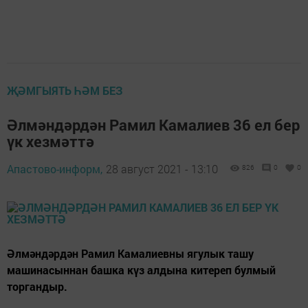
ҖӘМГЫЯТЬ ҺӘМ БЕЗ
Әлмәндәрдән Рамил Камалиев 36 ел бер
үк хезмәттә
Апастово-информ,
28 август 2021 - 13:10
826
0
0
Әлмәндәрдән Рамил Камалиевны ягулык ташу
машинасыннан башка күз алдына китереп булмый
торгандыр.