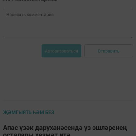
Отправить
Авторизоваться
ҖӘМГЫЯТЬ ҺӘМ БЕЗ
Апас үзәк даруханәсендә үз эшләренең
осталары хезмәт итә