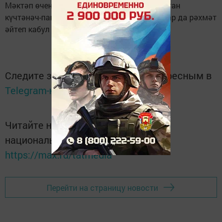
Мәктәп өчен кирәк-яраклар белән тутырылган
күчтәнәч-пакетларны балалар да, ата-аналар да рәхмәт
әйтеп кабул итте.
Следите за самым важным и интересным в
Telegram-канале
Татмедиа
Читайте новости Татарстана в
национальном мессенджере MАХ:
https://max.ru/tatmedia
Перейти на страницу новости