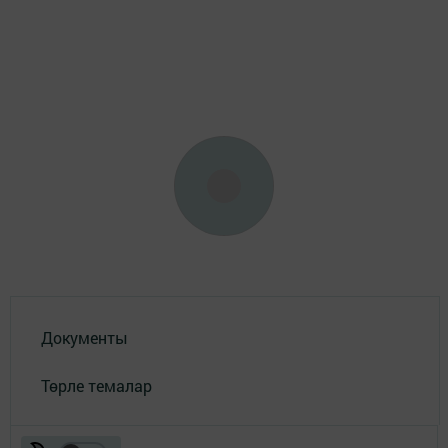
Документы
Төрле темалар