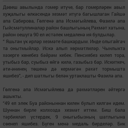
Дәвеш авылында гомер итүче, бар гомерләрен авыл
хуҗалыгы өлкәсендә хезмәт итүгә багышлаган Гайшә
апа Сабирова, Гөлгенә апа Исмәгыйлева, Фазилә апа
Гыйсмәтуллиналар район башлыгының Рәхмәт хатына,
район оешуга 90 ел истәлек медаленә ия булдылар.
“ Яшьтән үк ирләр хезмәте башкардым. Инде олыгайгач
та онытмыйлар. Искә алып хөрмәтлиләр. Чынлыкта
хәзерге көнебез бәйрәм кебек. Пенсиябез килеп тора,
утыбыз бар, суыбыз өйгә килә, газыбыз бар. Искиткеч,
әти-әнинең төшенә дә кермәгән рәхәт тормышта
яшибез”, - дип шатлыгы белән уртаклашты Фазилә апа.
Гөлгенә апа Исмәгыйлева да рәхмәтләрен әйтергә
ашыкты.
“49 ел элек Буа районыннан килен булып килгән идем.
Шуннан бирле колхозда хезмәт иттем. Биш бала
тәрбияләп үстердек, 9 оныгыбызның шатлыгына
сөенеп яшибез. Бүген менә медаль бирделәр. Бик