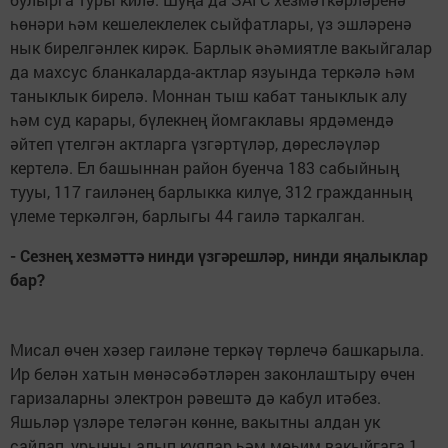
һөнәри һәм кешелеклелек сыйфатлары, үз эшләренә
нык бирелгәнлек кирәк. Барлык әһәмиятле вакыйгалар
да махсус бланкаларда-актлар язуында теркәлә һәм
таныклык бирелә. Моннан тыш кабат таныклык алу
һәм суд карары, бүлекнең йомгаклавы ярдәмендә
әйтеп үтелгән актларга үзгәртүләр, дөресләүләр
кертелә. Ел башыннан район буенча 183 сабыйның
тууы, 117 гаиләнең барлыкка килүе, 312 гражданның
үлеме теркәлгән, барлыгы 44 гаилә таркалган.
- Сезнең хезмәттә нинди үзгәрешләр, нинди яңалыклар
бар?
Мисал өчен хәзер гаиләне теркәү төрлечә башкарыла.
Ир белән хатын мөнәсәбәтләрен законлаштыру өчен
гаризаларны электрон рәвештә дә кабул итәбез.
Яшьләр үзләре теләгән көнне, вакытны алдан ук
сайлап, урынны алып куялар һәм мөһим вакыйгага 1