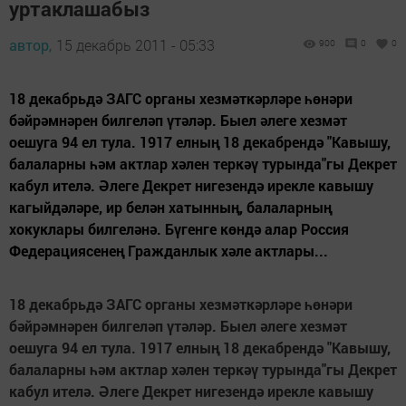
уртаклашабыз
автор,
15 декабрь 2011 - 05:33
900
0
0
18 декабрьдә ЗАГС органы хезмәткәрләре һөнәри
бәйрәмнәрен билгеләп үтәләр. Быел әлеге хезмәт
оешуга 94 ел тула. 1917 елның 18 декабрендә "Кавышу,
балаларны һәм актлар хәлен теркәү турында"гы Декрет
кабул ителә. Әлеге Декрет нигезендә ирекле кавышу
кагыйдәләре, ир белән хатынның, балаларның
хокуклары билгеләнә. Бүгенге көндә алар Россия
Федерациясенең Гражданлык хәле актлары...
18 декабрьдә ЗАГС органы хезмәткәрләре һөнәри
бәйрәмнәрен билгеләп үтәләр. Быел әлеге хезмәт
оешуга 94 ел тула. 1917 елның 18 декабрендә "Кавышу,
балаларны һәм актлар хәлен теркәү турында"гы Декрет
кабул ителә. Әлеге Декрет нигезендә ирекле кавышу