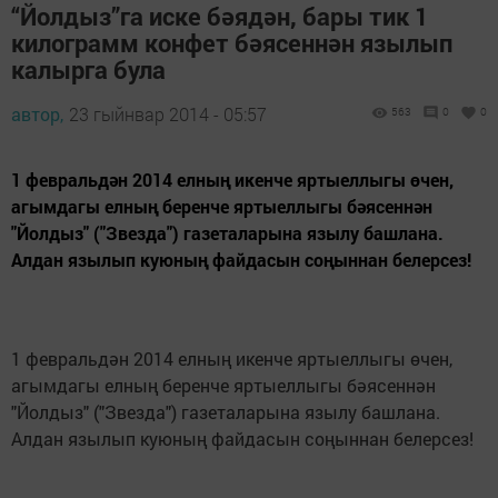
“Йолдыз”га иске бәядән, бары тик 1
килограмм конфет бәясеннән язылып
калырга була
автор,
23 гыйнвар 2014 - 05:57
563
0
0
1 февральдән 2014 елның икенче яртыеллыгы өчен,
агымдагы елның беренче яртыеллыгы бәясеннән
"Йолдыз" ("Звезда") газеталарына язылу башлана.
Алдан язылып куюның файдасын соңыннан белерсез!
1 февральдән 2014 елның икенче яртыеллыгы өчен,
агымдагы елның беренче яртыеллыгы бәясеннән
"Йолдыз" ("Звезда") газеталарына язылу башлана.
Алдан язылып куюның файдасын соңыннан белерсез!