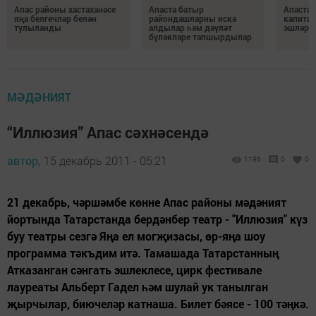
Апас районы хастаханәсе
Апаста батыр
Апаста 
яңа белгечләр белән
райондашларны искә
капитал
тулыланды
алдылар һәм дәүләт
эшләре
бүләкләре тапшырдылар
МӘДӘНИЯТ
“Иллюзия” Апас сәхнәсендә
автор,
15 декабрь 2011 - 05:21
1196
0
0
21 декабрь, чәршәмбе көнне Апас районы мәдәният
йортында Татарстанда бердәнбер театр - "Иллюзия" күз
буу театры сезгә Яңа ел могҗизасы, өр-яңа шоу
программа тәкъдим итә. Тамашада Татарстанның
Атказанган сәнгать эшлеклесе, цирк фестивале
лауреаты Альберт Гадел һәм шулай ук танылган
җырчылар, биючеләр катнаша. Билет бәясе - 100 тәңкә.