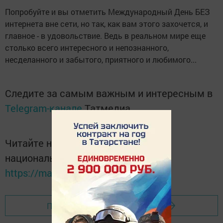
Попробуйте и вы отметить Международный День БЕЗ
интернета вне сети, но так, как вам этого захочется, и
главное - в удовольствие. Ведь в реальном мире еще
столько всего интересного и непознанного,
несделанного и забытого, приятного и любимого...
Следите за самым важным и интересным в
Telegram-канале
Татмедиа
Читайте новости Татарстана в
национальном мессенджере MАХ:
https://max.ru/tatmedia
Перейти на страницу новости