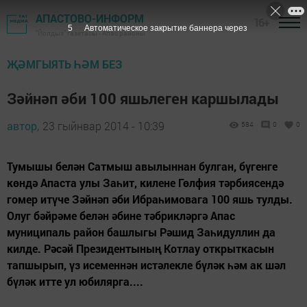
АПАСТОВО-ИНФОРМ
16+
5
Автоматическое закрытие баннера через
"Йолдыз" газетасы - Апас районы
ҖӘМГЫЯТЬ ҺӘМ БЕЗ
Зәйнәп әби 100 яшьлеген каршылады
автор,
23 гыйнвар 2014 - 10:39
584
0
0
Тумышы белән Сатмыш авылыннан булган, бүгенге
көндә Апаста улы Заһит, килене Гөлфия тәрбиясендә
гомер итүче Зәйнәп әби Ибраһимовага 100 яшь тулды.
Олуг бәйрәме белән әбине тәбрикләргә Апас
муниципаль район башлыгы Рәшид Заһидуллин да
килде. Рәсәй Президентының Котлау открыткасын
тапшырып, үз исеменнән истәлекле бүләк һәм ак шәл
бүләк итте ул юбилярга....