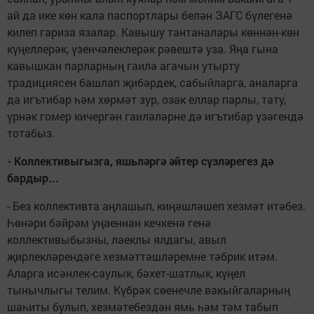
ай да ике көн кала паспортлары белән ЗАГС бүлегенә
килеп гариза язалар. Кавышу тантаналары көннән-көн
күңеллерәк, үзенчәлеклерәк рәвештә уза. Яңа гына
кавышкан парларның гаилә агачын утырту
традициясен башлап җибәрдек, сабыйларга, аналарга
да игътибар һәм хөрмәт зур, озак еллар парлы, тату,
үрнәк гомер кичергән гаиләләрне дә игътибар үзәгендә
тотабыз.
- Коллективыгызга, яшьләргә әйтер сүзләрегез дә
бардыр...
- Без коллективта аңлашып, киңәшләшеп хезмәт итәбез.
Һөнәри бәйрәм уңаеннан кечкенә генә
коллективыбызны, лаеклы ялдагы, авыл
җирлекләрендәге хезмәттәшләремне тәбрик итәм.
Аларга исәнлек-саулык, бәхет-шатлык, күңел
тынычлыгы телим. Күбрәк сөенечле вакыйгаларның
шаһиты булып, хезмәтебездән ямь һәм тәм табып