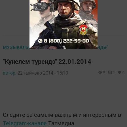
МУЗЫКАЛЬНАЯ ПЕРЕДАЧА "КУНЕЛЕМ ТУРЕНДӘ"
"Кунелем турендэ" 22.01.2014
автор,
22 гыйнвар 2014 - 15:10
0
0
0
Следите за самым важным и интересным в
Telegram-канале
Татмедиа