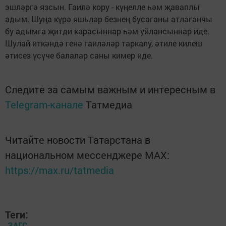
эшләргә язсын. Гаилә кору - күңелле һәм җаваплы
адым. Шуңа күрә яшьләр безнең бусаганы атлаганчы
бу адымга җитди карасыннар һәм уйлансыннар иде.
Шулай иткәндә генә гаиләләр таркалу, әтиле килеш
әтисез үсүче балалар саны кимер иде.
Следите за самым важным и интересным в
Telegram-канале
Татмедиа
Читайте новости Татарстана в
национальном мессенджере MАХ:
https://max.ru/tatmedia
Теги:
ЗАГС