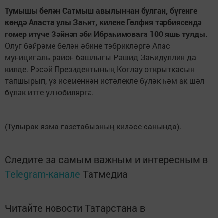
Тумышы белән Сатмыш авылыннан булган, бүгенге
көндә Апаста улы Заһит, килене Гөлфия тәрбиясендә
гомер итүче Зәйнәп әби Ибраһимовага 100 яшь тулды.
Олуг бәйрәме белән әбине тәбрикләргә Апас
муниципаль район башлыгы Рәшид Заһидуллин да
килде. Рәсәй Президентының Котлау открыткасын
тапшырып, үз исеменнән истәлекле бүләк һәм ак шәл
бүләк итте ул юбилярга.
(Тулырак язма газетабызның киләсе санында).
Следите за самым важным и интересным в
Telegram-канале
Татмедиа
Читайте новости Татарстана в