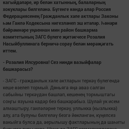
кагыйдәләре, ир белән хатынның, балаларның
хокуклары билгеләнә. Бүгенге көндә алар Россия
Федерациясенең Гражданлык хәле актлары Законы
һәм Гаилә Кодексына нигезләнеп эш итәләр. Һөнәри
бәйрәмнәре уңаеннан мин район башкарма
комитетының ЗАГС бүлеге җитәкчесе Розалия
Насыйбуллинага берничә сорау белән мөрәҗәгать
иттем.
- Розалия Илсуровна! Сез нинди вазыйфалар
башкарасыз?
- ЗАГС - гражданлык хәле актларын теркәү бүлегендә
кеше өзелеп тормый. Дөньяга яңа аваз салган
сабыйны теркәүдән башлап, кешенең тормыштагы
соңгы язуына кадәр без башкарабыз. Шулай ук исем
алмаштыру, гаиләләрне теркәү, уллыкка (кызлыкка)
алу, ата булуны билгеләү безгә йөкләнгән, күңелсез
вакыйга булса да, аерылышу фактларының да шаһиты
булырга туры килә. Шуңа да ЗАГС хезмәткәрләренә