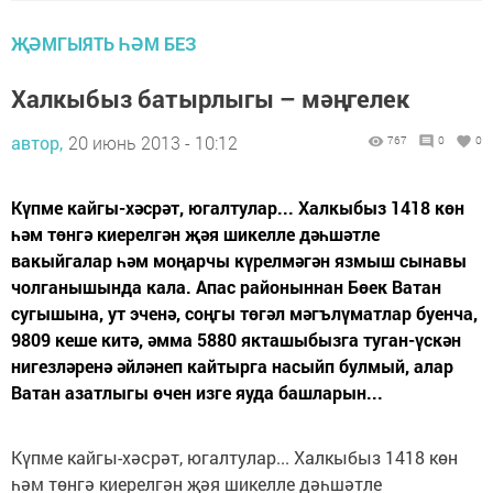
ҖӘМГЫЯТЬ ҺӘМ БЕЗ
Халкыбыз батырлыгы – мәңгелек
автор,
20 июнь 2013 - 10:12
767
0
0
Күпме кайгы-хәсрәт, югалтулар... Халкыбыз 1418 көн
һәм төнгә киерелгән җәя шикелле дәһшәтле
вакыйгалар һәм моңарчы күрелмәгән язмыш сынавы
чолганышында кала. Апас районыннан Бөек Ватан
сугышына, ут эченә, соңгы төгәл мәгълүматлар буенча,
9809 кеше китә, әмма 5880 якташыбызга туган-үскән
нигезләренә әйләнеп кайтырга насыйп булмый, алар
Ватан азатлыгы өчен изге яуда башларын...
Күпме кайгы-хәсрәт, югалтулар... Халкыбыз 1418 көн
һәм төнгә киерелгән җәя шикелле дәһшәтле