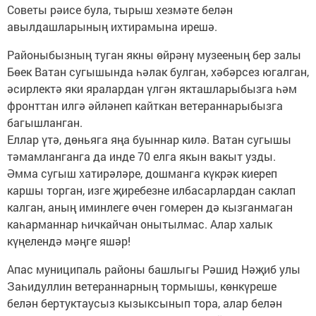
Советы рәисе була, тырыш хезмәте белән
авылдашларының ихтирамына ирешә.
Районыбызның туган якны өйрәнү музееның бер залы
Бөек Ватан сугышында һәлак булган, хәбәрсез югалган,
әсирлектә яки яралардан үлгән якташларыбызга һәм
фронттан илгә әйләнеп кайткан ветераннарыбызга
багышланган.
Еллар үтә, дөньяга яңа буыннар килә. Ватан сугышы
тәмамланганга да инде 70 елга якын вакыт узды.
Әмма сугыш хатирәләре, дошманга күкрәк киереп
каршы торган, изге җиребезне илбасарлардан саклап
калган, аның иминлеге өчен гомерен дә кызганмаган
каһарманнар һичкайчан онытылмас. Алар халык
күңелендә мәңге яшәр!
Апас муниципаль районы башлыгы Рәшид Нәҗиб улы
Заһидуллин ветераннарның тормышы, көнкүреше
белән бертуктаусыз кызыксынып тора, алар белән