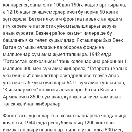
көннәренең саны елга 100дән 150гә кадәр арттырыла,
ә 12-16 яшьлек яшүсмерләр өчен бу норма 50 көнгә
җиткерелә. Бөтен илкүләм фронтка һәрьяктан ярдәм
итү хәрәкәте патриотик уй-омтылышларны аеруча
ачык күрсәтә. Безнең район хезмәт ияләре дә бу
башлангычка теләп кушылалар. Якташларыбыз Бөек
Ватан сугышы елларында оборона фондына
миллионнар сум акча җыеп тапшыра. 1942 елда
"Татарстан колхозчысы" танк колоннасына районнан 1
миллион 300 мең сум акча җибәрелә, "Татарстан халык
укытучысы" самолетлар эскадрильясе төзүгә Апас
урта мәктәбе укытучылары 5471 сум акча туплыйлар,
"Кызылармеец" колхозы әгъзалары батыр Кызыл
Армия өчен 8500 сум акча, күп җылы кием һәм азык-
төлек җыйнап җибәрәләр.
Фронттагы уңышлар тыл хезмәтчәннәренә яңадан-яңа
көч өсти. 1944 елда республиканың 1200 колхозы,
икмәк тапшыру планын арттырып үтәп, илгә 500 мең