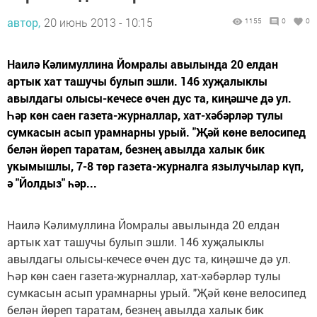
автор,
20 июнь 2013 - 10:15
1155
0
0
Наилә Кәлимуллина Йомралы авылында 20 елдан
артык хат ташучы булып эшли. 146 хуҗалыклы
авылдагы олысы-кечесе өчен дус та, киңәшче дә ул.
Һәр көн саен газета-журналлар, хат-хәбәрләр тулы
сумкасын асып урамнарны урый. "Җәй көне велосипед
белән йөреп таратам, безнең авылда халык бик
укымышлы, 7-8 төр газета-журналга язылучылар күп,
ә "Йолдыз" һәр...
Наилә Кәлимуллина Йомралы авылында 20 елдан
артык хат ташучы булып эшли. 146 хуҗалыклы
авылдагы олысы-кечесе өчен дус та, киңәшче дә ул.
Һәр көн саен газета-журналлар, хат-хәбәрләр тулы
сумкасын асып урамнарны урый. "Җәй көне велосипед
белән йөреп таратам, безнең авылда халык бик