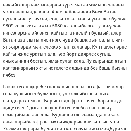
вакыйгалар һәм моңарчы күрелмәгән язмыш сынавы
чолганышында кала. Апас районыннан Бөек Ватан
сугышына, ут эченә, соңгы төгәл мәгълүматлар буенча,
9809 кеше китә, әмма 5880 якташыбызга туган-үскән
нигезләренә әйләнеп кайтырга насыйп булмый, алар
Ватан азатлыгы өчен изге яуда башларын салып, чит-
ят җирләрдә мәңгелеккә ятып калалар. Күп гаиләләрне
кайгы җиле уратып ала, һәр йорт диярлек сугыш
ачысыннан боегып, ямансулап кала. Яу кырында ятып
калганнарның якты истәлеге алдында без башыбызны
иябез.
Газиз туган җиребез капкасын шакыган афәт никадәр
генә куркыныч булмасын, ул халкыбызны сыга-
сындыра алмый. "Барысы да фронт өчен, барысы да
җиңү өчен!" дигән лозунг бөтен илебез өчен яшәү
принцибына әверелә. Бу дәһшәтле көннәрдә шәһәр-
авылларыбыз фронт ихтыяҗларын кайгыртып яши.
Хөкүмәт карары буенча һәр колхозчы өчен мәҗбүри эш