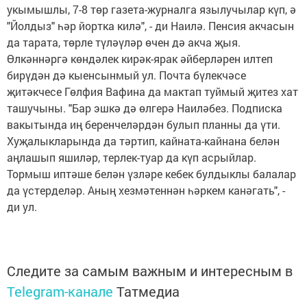
укымышлы, 7-8 төр газета-журналга язылучылар күп, ә
"Йолдыз" һәр йортка килә", - ди Наилә. Пенсия акчасын
да тарата, төрле түләүләр өчен дә акча җыя.
Өлкәннәргә көндәлек кирәк-ярак әйберләрен илтеп
бирүдән дә кыенсынмый ул. Почта бүлекчәсе
җитәкчесе Гөлфия Вафина да мактап туймый җитез хат
ташучыны. "Бар эшкә дә өлгерә Наиләбез. Подписка
вакытында иң беренчеләрдән булып планны да үти.
Хуҗалыкларында да тәртип, кайната-кайнана белән
аңлашып яшиләр, терлек-туар да күп асрыйлар.
Тормыш иптәше белән үзләре кебек булдыклы балалар
да үстерделәр. Аның хезмәтеннән һәркем канәгать", -
ди ул.
Следите за самым важным и интересным в
Telegram-канале
Татмедиа