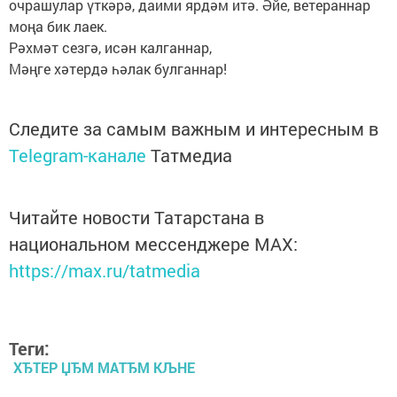
очрашулар үткәрә, даими ярдәм итә. Әйе, ветераннар
моңа бик лаек.
Рәхмәт сезгә, исән калганнар,
Мәңге хәтердә һәлак булганнар!
Следите за самым важным и интересным в
Telegram-канале
Татмедиа
Читайте новости Татарстана в
национальном мессенджере MАХ:
https://max.ru/tatmedia
Теги:
ХЂТЕР ЏЂМ МАТЂМ КЉНЕ