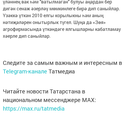
үләннең вак һәм "ватылмаган" булуы аңардан бер
дигән сенаж әзерләү мөмкинлеге бирә дип саныйлар.
Үзәккә үткән 2010 елгы корылыкны һәм аның
нәтиҗәләрен онытырлык түгел. Шуңа да «Зөя»
агрофирмасында үткәндәге ялгышларны кабатламау
хәерле дип саныйлар.
Следите за самым важным и интересным в
Telegram-канале
Татмедиа
Читайте новости Татарстана в
национальном мессенджере MАХ:
https://max.ru/tatmedia