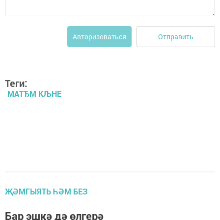
Отправить
Авторизоваться
Теги:
МАТЂМ КЉНЕ
ҖӘМГЫЯТЬ ҺӘМ БЕЗ
Бар эшкә дә өлгерә