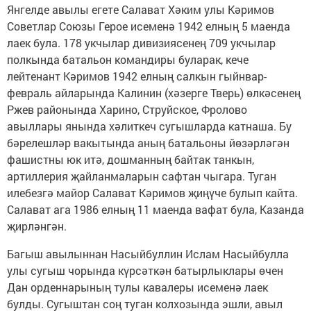
Янгелде авылы егете Салават Хәким улы Кәримов
Советлар Союзы Герое исеменә 1942 елның 5 маенда
лаек була. 178 укчылар дивизиясенең 709 укчылар
полкында батальон командиры буларак, кече
лейтенант Кәримов 1942 елның салкын гыйнвар-
февраль айларында Калинин (хәзерге Тверь) өлкәсенең
Ржев районында Харино, Струйское, Фролово
авыллары янында хәлиткеч сугышларда катнаша. Бу
бәрелешләр вакытында аның батальоны йөзәрләгән
фашистны юк итә, дошманның байтак танкын,
артиллерия җайланмаларын сафтан чыгара. Туган
илебезгә майор Салават Кәримов җиңүче булып кайта.
Салават ага 1986 елның 11 маенда вафат була, Казанда
җирләнгән.
Багыш авылыннан Насыйбуллин Ислам Насыйбулла
улы сугыш чорында күрсәткән батырлыклары өчен
Дан орденнарының тулы кавалеры исеменә лаек
булды. Сугыштан соң туган колхозында эшли, авыл