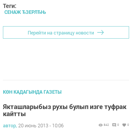
Теги:
СЕНАЖ ЂЗЕРЛЂЊ
Перейти на страницу новости
КӨН КАДАГЫНДА ГАЗЕТЫ
Якташларыбыз рухы булып изге туфрак
кайтты
автор,
20 июнь 2013 - 10:06
842
0
0