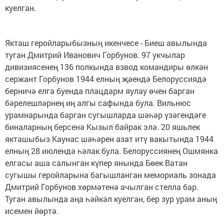
куелган.
Якташ геройларыбызның икенчесе - Биеш авылында
туган Дмитрий Иванович Горбунов. 97 укчылар
дивизиясенең 136 полкында взвод командиры өлкән
сержант Горбунов 1944 елның җәендә Белоруссиядә
берничә елга буенда плацдарм яулау өчен барган
бәрелешләрнең иң алгы сафында була. Вильнюс
урамнарында барган сугышларда шәһәр үзәгендәге
биналарның берсенә Кызыл байрак элә. 20 яшьлек
якташыбыз Каунас шәһәрен азат итү вакытында 1944
елның 28 июлендә һәлак була. Белоруссиянең Ошмянка
елгасы аша салынган күпер янында Бөек Ватан
сугышы геройларына багышланган мемориаль зонада
Дмитрий Горбунов хөрмәтенә ачылган стелла бар.
Туган авылында аңа һәйкәл куелган, бер зур урам аның
исемен йөртә.