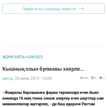
Перейти на страницу новости
ҖӘМГЫЯТЬ ҺӘМ БЕЗ
Кышның озын булмавы хәерле...
автор,
20 июнь 2013 - 10:09
644
0
0
- Йомралы берләшмәсе ферма терлекләре өчен быел
кимендә 16 мең тонна сенаж әзерләү өчен шартлар һәм
мөмкинлекләр җитәрлек, - ди баш идарәче Рөстәм