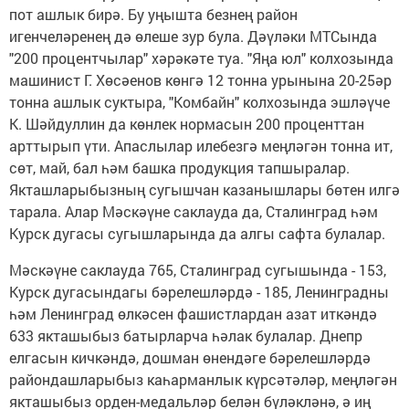
пот ашлык бирә. Бу уңышта безнең район
игенчеләренең дә өлеше зур була. Дәүләки МТСында
"200 процентчылар" хәрәкәте туа. "Яңа юл" колхозында
машинист Г. Хөсәенов көнгә 12 тонна урынына 20-25әр
тонна ашлык суктыра, "Комбайн" колхозында эшләүче
К. Шәйдуллин да көнлек нормасын 200 проценттан
арттырып үти. Апаслылар илебезгә меңләгән тонна ит,
сөт, май, бал һәм башка продукция тапшыралар.
Якташларыбызның сугышчан казанышлары бөтен илгә
тарала. Алар Мәскәүне саклауда да, Сталинград һәм
Курск дугасы сугышларында да алгы сафта булалар.
Мәскәүне саклауда 765, Сталинград сугышында - 153,
Курск дугасындагы бәрелешләрдә - 185, Ленинградны
һәм Ленинград өлкәсен фашистлардан азат иткәндә
633 якташыбыз батырларча һәлак булалар. Днепр
елгасын кичкәндә, дошман өнендәге бәрелешләрдә
райондашларыбыз каһарманлык күрсәтәләр, меңләгән
якташыбыз орден-медальләр белән бүләкләнә, ә иң