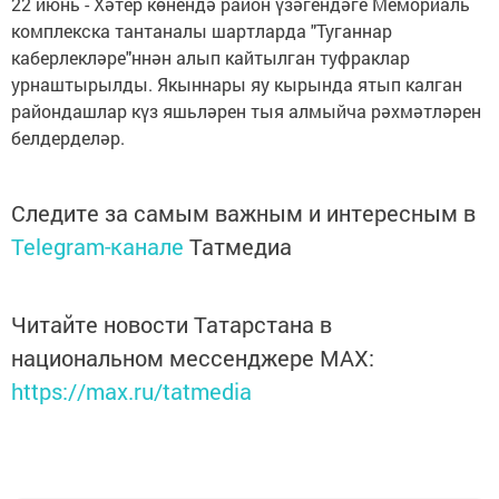
22 июнь - Хәтер көнендә район үзәгендәге Мемориаль
комплекска тантаналы шартларда "Туганнар
каберлекләре"ннән алып кайтылган туфраклар
урнаштырылды. Якыннары яу кырында ятып калган
райондашлар күз яшьләрен тыя алмыйча рәхмәтләрен
белдерделәр.
Следите за самым важным и интересным в
Telegram-канале
Татмедиа
Читайте новости Татарстана в
национальном мессенджере MАХ:
https://max.ru/tatmedia