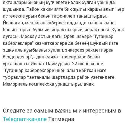
якташларыбызның күпчелеге һәлак булган урын да
шушында. Район хакимияте бик җылы каршы алып, һәр
истәлекле урын белән тәфсилләп таныштырды.
Йөзләгән, меңләгән каберлек алдында тыныч кына
басып торып булмый, йөрәк сыкрый, йөрәк елый. Курск
дугасы, Мәскәү астындагы Орел шәһәре "Туганнар
каберлекләре" хезмәткәрләре дә безнең шундый изге
эшкә алынуыбызны хуплап, эчкерсез рәхмәтләрен
белдерделәр", - дип сәяхәт тәэсирләре белән
уртаклашты Илшат Паймурзин. 22 июнь көнне
"Туганнар каберлекләре"ннән алып кайткан изге
туфраклар тантаналы шартларда район үзәгендәге
Мемориаль комплекска урнаштырылачак.
Следите за самым важным и интересным в
Telegram-канале
Татмедиа