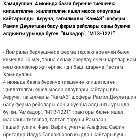
Хәмидуллин. 4 июньдә базга беренче тиешенчә
кипшетелгән, җилләтелгән яшел масса олаулары
кайтарылды. Аеруча, тагылмалы "КамАЗ" шоферы
Рамил Дәүләтшин басу-ферма рейслары саны буенча
алдынгы урында бүген. "Амкадор", "МТЗ-1221"...
- Йомралы берләшмәсе ферма терлекләре өчен быел
кимендә 16 мең тонна сенаж әзерләү өчен шартлар һәм
мөмкинлекләр җитәрлек, - ди баш идарәче Рөстәм
Хәмидуллин.
4 июньдә базга беренче тиешенчә кипшетелгән,
җилләтелгән яшел масса олаулары кайтарылды.
Аеруча, тагылмалы "КамАЗ" шоферы Рамил Дәүләтшин
басу-ферма рейслары саны буенча алдынгы урында
бүген. "Амкадор", "МТЗ-1221" тракторы белән яшел
массаны тигезләп, таптап торучы Рамазан
Гашыйгуллин, Фаил Вафин, учетчы Альфред Сафин,
бригадир Илдус Галиәкбәров кырдан кайтарылучы