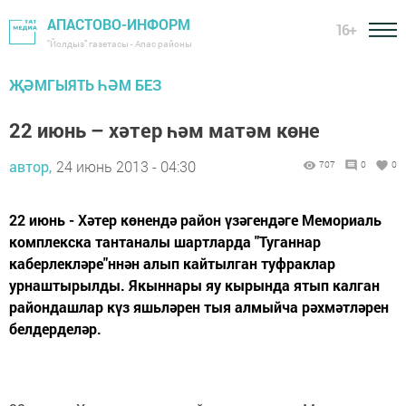
АПАСТОВО-ИНФОРМ
16+
"Йолдыз" газетасы - Апас районы
ҖӘМГЫЯТЬ ҺӘМ БЕЗ
22 июнь – хәтер һәм матәм көне
автор,
24 июнь 2013 - 04:30
707
0
0
22 июнь - Хәтер көнендә район үзәгендәге Мемориаль
комплекска тантаналы шартларда "Туганнар
каберлекләре"ннән алып кайтылган туфраклар
урнаштырылды. Якыннары яу кырында ятып калган
райондашлар күз яшьләрен тыя алмыйча рәхмәтләрен
белдерделәр.