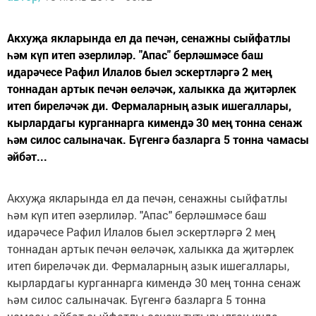
Акхуҗа якларында ел да печән, сенажны сыйфатлы
һәм күп итеп әзерлиләр. "Апас" берләшмәсе баш
идарәчесе Рафил Илалов быел эскертләргә 2 мең
тоннадан артык печән өеләчәк, халыкка да җитәрлек
итеп биреләчәк ди. Фермаларның азык ишегаллары,
кырлардагы курганнарга кимендә 30 мең тонна сенаж
һәм силос салыначак. Бүгенгә базларга 5 тонна чамасы
әйбәт...
Акхуҗа якларында ел да печән, сенажны сыйфатлы
һәм күп итеп әзерлиләр. "Апас" берләшмәсе баш
идарәчесе Рафил Илалов быел эскертләргә 2 мең
тоннадан артык печән өеләчәк, халыкка да җитәрлек
итеп биреләчәк ди. Фермаларның азык ишегаллары,
кырлардагы курганнарга кимендә 30 мең тонна сенаж
һәм силос салыначак. Бүгенгә базларга 5 тонна