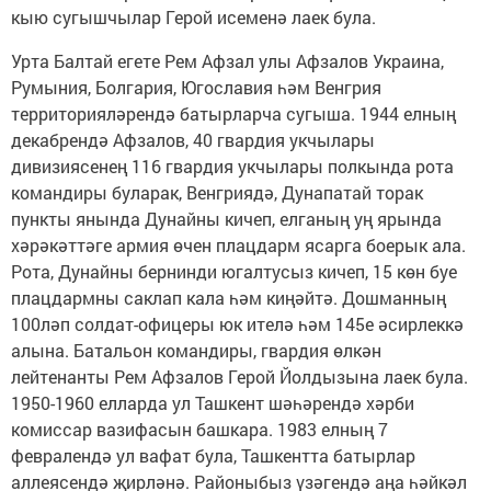
кыю сугышчылар Герой исеменә лаек була.
Урта Балтай егете Рем Афзал улы Афзалов Украина,
Румыния, Болгария, Югославия һәм Венгрия
территорияләрендә батырларча сугыша. 1944 елның
декабрендә Афзалов, 40 гвардия укчылары
дивизиясенең 116 гвардия укчылары полкында рота
командиры буларак, Венгриядә, Дунапатай торак
пункты янында Дунайны кичеп, елганың уң ярында
хәрәкәттәге армия өчен плацдарм ясарга боерык ала.
Рота, Дунайны бернинди югалтусыз кичеп, 15 көн буе
плацдармны саклап кала һәм киңәйтә. Дошманның
100ләп солдат-офицеры юк ителә һәм 145е әсирлеккә
алына. Батальон командиры, гвардия өлкән
лейтенанты Рем Афзалов Герой Йолдызына лаек була.
1950-1960 елларда ул Ташкент шәһәрендә хәрби
комиссар вазифасын башкара. 1983 елның 7
февралендә ул вафат була, Ташкентта батырлар
аллеясендә җирләнә. Районыбыз үзәгендә аңа һәйкәл