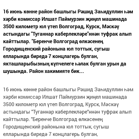
16 июнь көнне район башлыгы Рәшид Заһидуллин һәм
хәрби комиссар Илшат Паймурзин җиңел машинада
3500 километр юл үтеп Волгоград, Курск, Мәскәү
астындагы "Туганнар каберлекләре"ннән туфрак алып
кайттылар. "Беренче Волгоград өлкәсенең
Городищенский районына юл тоттык, сугыш
елларында биредә 7 концлагерь булган,
якташларыбызның күпчелеге һәлак булган урын да
шушында. Район хакимияте бик...
16 июнь көнне район башлыгы Рәшид Заһидуллин һәм
хәрби комиссар Илшат Паймурзин җиңел машинада
3500 километр юл үтеп Волгоград, Курск, Мәскәү
астындагы "Туганнар каберлекләре"ннән туфрак алып
кайттылар. "Беренче Волгоград өлкәсенең
Городищенский районына юл тоттык, сугыш
елларында биредә 7 концлагерь булган,