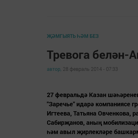
ҖӘМГЫЯТЬ ҺӘМ БЕЗ
Тревога белән-А
автор,
28 февраль 2014 - 07:33
27 февральдә Казан шәһәрен
"Заречье" идарә компаниясе 
Игтеева, Татьяна Овченкова,
Сабирҗанов, аның мобилизаци
һәм авыл җирлекләре башкар