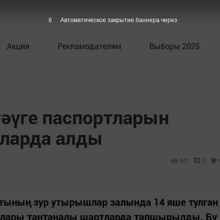
5
Автоматическое закрытие баннера через
Акция
Рекламодателям
Выборы 2025
тәүге паспортларын
ларда алды
621
0
етының зур утырышлар залында 14 яше тулган
ртлары тантаналы шартларда тапшырылды. Бу