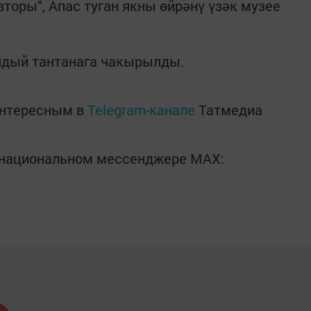
торы", Апас туган якны өйрәнү үзәк музее
ундый тантанага чакырылды.
интересным в
Telegram-канале
Татмедиа
в национальном мессенджере MАХ: