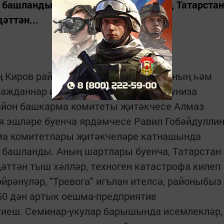
р башланды. Аның шартлары буенча, Татарстан
әттән...
ң Киров районы башкарма комитетының һәм
гражданнар иминлеге инженерлары Руниза
район башкарма комитеты җитәкчесе Алмаз
я эшләре буенча ярдәмчесе Равил Гобәйдулли
ма комитетлары җитәкчеләре катнашында
 башланды. Аның шартлары буенча, Татарстан
әттән тыш хәлләр, техноген катастрофа килеп
өйрәнүләр, "Тревога" игълан ителсә, районыбыз
50 дән артык оешма-предприятие
 тиеш. Семинар-укулар барышында исемлекләр,