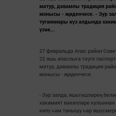
матур, дәвамлы традиция райо
монысы - җиденчесе. - Зур зал
туганннары күз алдында хаким
үзәк...
27 февральдә Апас район Сов
22 яшь апаслыга тәүге паспо
матур, дәвамлы традиция район
монысы - җиденчесе.
- Зур залда, яшьтәшләрең белә
хакимият вәкилләре кулыннан п
килү һәм танышу һәр яшүсмерне