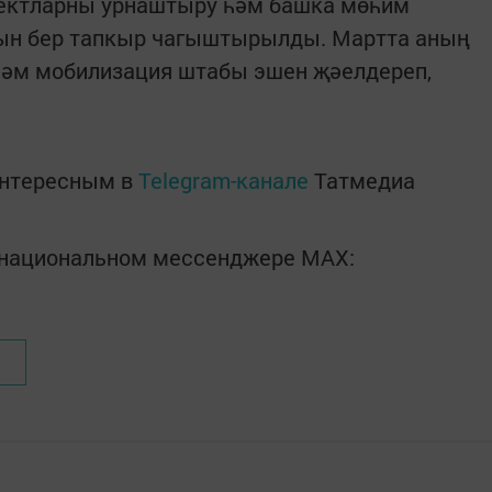
ъектларны урнаштыру һәм башка мөһим
гын бер тапкыр чагыштырылды. Мартта аның
һәм мобилизация штабы эшен җәелдереп,
интересным в
Telegram-канале
Татмедиа
в национальном мессенджере MАХ: