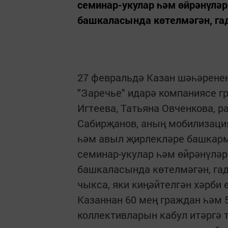
семинар-укулар һәм өйрәнүлә
башкаласында көтелмәгән, гад
27 февральдә Казан шәһәрене
"Заречье" идарә компаниясе 
Игтеева, Татьяна Овченкова, 
Сабирҗанов, аның мобилизаци
һәм авыл җирлекләре башкар
семинар-укулар һәм өйрәнүләр
башкаласында көтелмәгән, гад
чыкса, яки киңәйтелгән хәрби 
Казаннан 60 мең граждан һәм 
коллективларын кабул итәргә