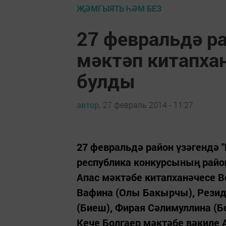
ҖӘМГЫЯТЬ ҺӘМ БЕЗ
27 февральдә р
мәктәп китапха
булды
автор,
27 февраль 2014 - 11:27
27 февральдә район үзәгендә 
республика конкурсының район
Апас мәктәбе китапханәчесе Ве
Вафина (Олы Бакырчы), Резид
(Биеш), Фирая Сәлимуллина (
Кече Болгаер мәктәбе вәкиле 