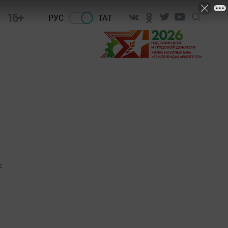
16+
РУС
ТАТ
0