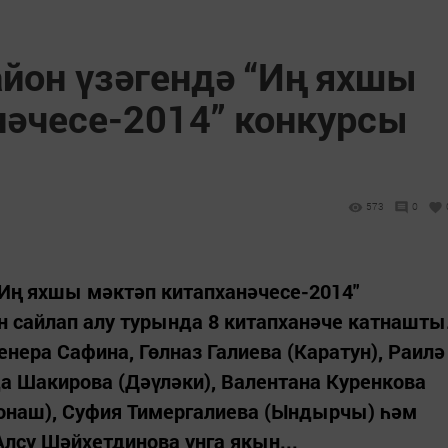
айон үзәгендә “Иң яхшы
нәчесе-2014” конкурсы
573
0
"Иң яхшы мәктәп китапханәчесе-2014"
 сайлап алу турында 8 китапханәче катнашты
нера Сафина, Гөлназ Галиева (Каратун), Раилә
а Шакирова (Дәүләки), Валентана Куренкова
Бонаш), Суфия Тимергалиева (Ындырчы) һәм
Алсу Шәйхетдинова унга якын...