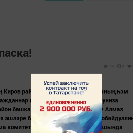
паска!
655
0
ең Киров районы башкарма комитетының һәм
гражданнар иминлеге инженерлары Руниза
 район башкарма комитеты җитәкчесе Алмаз
я эшләре буенча ярдәмчесе Равил Гобәйдулли
ма комитетлары җитәкчеләре катнашында