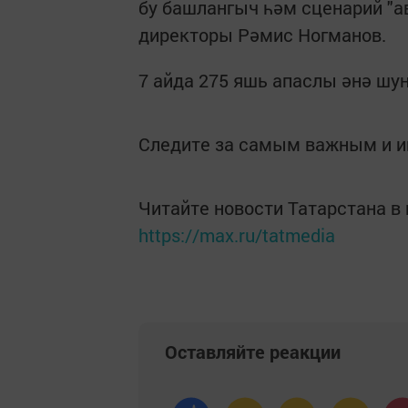
бу башлангыч һәм сценарий "ав
директоры Рәмис Ногманов.
7 айда 275 яшь апаслы әнә ш
Следите за самым важным и 
Читайте новости Татарстана 
https://max.ru/tatmedia
Оставляйте реакции