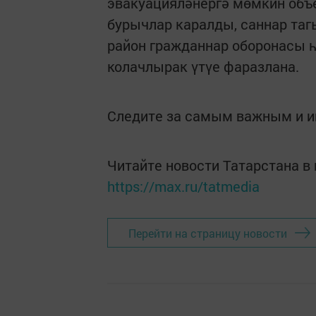
эвакуацияләнергә мөмкин об
бурычлар каралды, саннар та
район гражданнар оборонасы 
колачлырак үтүе фаразлана.
Следите за самым важным и 
Читайте новости Татарстана 
https://max.ru/tatmedia
Перейти на страницу новости