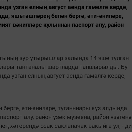
нда узган елның август аенда гамәлгә керде,
да, яшьтәшләрең белән бергә, әти-әниләре,
ият вәкилләре кулыннан паспорт алу, район
етының зур утырышлар залында 14 яше тулган
ртлары тантаналы шартларда тапшырылды. Бу
да узган елның август аенда гамәлгә керде,
н бергә, әти-әниләре, туганннары күз алдында
аспорт алу, район үзәк музеена, район үзәгенә
ң хәтерендә озак сакланачак вакыйга ул, - ди