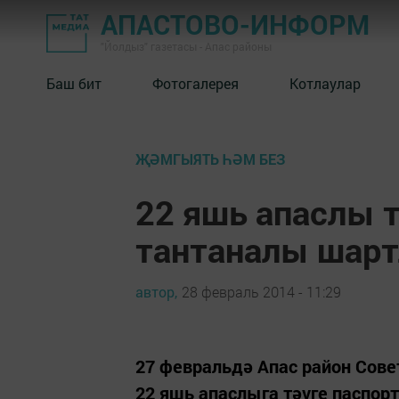
АПАСТОВО-ИНФОРМ
"Йолдыз" газетасы - Апас районы
Баш бит
Фотогалерея
Котлаулар
ҖӘМГЫЯТЬ ҺӘМ БЕЗ
22 яшь апаслы 
тантаналы шарт
автор,
28 февраль 2014 - 11:29
27 февральдә Апас район Сов
22 яшь апаслыга тәүге паспо