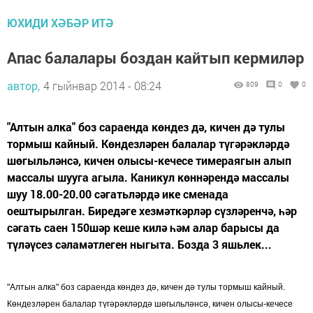
ЮХИДИ ХӘБӘР ИТӘ
Апас балалары боздан кайтып кермиләр
автор,
4 гыйнвар 2014 - 08:24
809
0
0
"Алтын алка" боз сараенда көндез дә, кичен дә тулы
тормыш кайный. Көндезләрен балалар түгәрәкләрдә
шөгыльләнсә, кичен олысы-кечесе тимераягын алып
массалы шууга агыла. Каникул көннәрендә массалы
шуу 18.00-20.00 сәгатьләрдә ике сменада
оештырылган. Биредәге хезмәткәрләр сүзләренчә, һәр
сәгать саен 150шәр кеше килә һәм алар барысы да
түләүсез сәламәтлеген ныгыта. Бозда 3 яшьлек...
"Алтын алка" боз сараенда көндез дә, кичен дә тулы тормыш кайный.
Көндезләрен балалар түгәрәкләрдә шөгыльләнсә, кичен олысы-кечесе