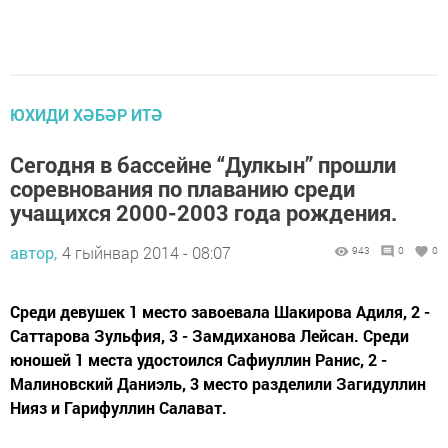
ЮХИДИ ХӘБӘР ИТӘ
Сегодня в бассейне “Дулкын” прошли
соревнования по плаванию среди
учащихся 2000-2003 года рождения.
автор,
4 гыйнвар 2014 - 08:07
943
0
0
Среди девушек 1 место завоевала Шакирова Адиля, 2 -
Саттарова Зульфия, 3 - Замдиханова Лейсан. Среди
юношей 1 места удостоился Сафиуллин Ранис, 2 -
Малиновский Даниэль, 3 место разделили Загидуллин
Нияз и Гарифуллин Салават.