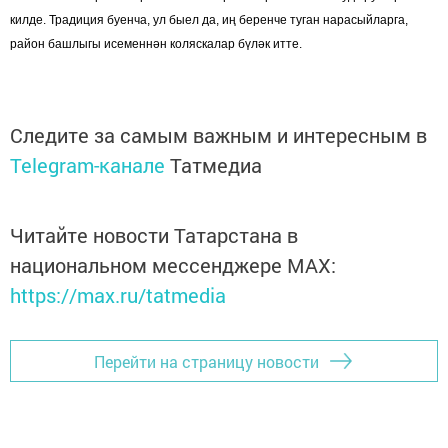
килде. Традиция буенча, ул быел да, иң беренче туган нарасыйларга,
район башлыгы исеменнән коляскалар бүләк итте.
Следите за самым важным и интересным в
Telegram-канале
Татмедиа
Читайте новости Татарстана в
национальном мессенджере MАХ:
https://max.ru/tatmedia
Перейти на страницу новости