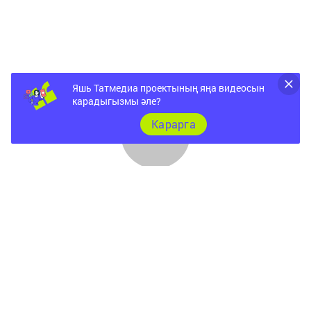
Яшь Татмедиа проектының яңа видеосын
карадыгызмы әле?
Карарга
Документы
Төрле темалар