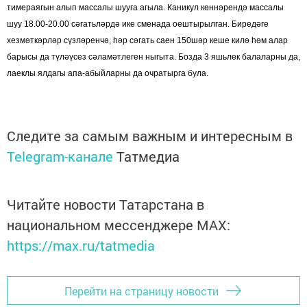
тимераягын алып массалы шууга агыла. Каникул көннәрендә массалы
шуу 18.00-20.00 сәгатьләрдә ике сменада оештырылган. Биредәге
хезмәткәрләр сүзләренчә, һәр сәгать саен 150шәр кеше килә һәм алар
барысы да түләүсез сәламәтлеген ныгыта. Бозда 3 яшьлек балаларны да,
лаеклы ялдагы апа-абыйларны да очратырга була.
Следите за самым важным и интересным в
Telegram-канале
Татмедиа
Читайте новости Татарстана в
национальном мессенджере MАХ:
https://max.ru/tatmedia
Перейти на страницу новости