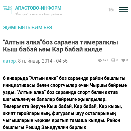
АПАСТОВО-ИНФОРМ
16+
"Йолдыз" газетасы - Апас районы
ҖӘМГЫЯТЬ ҺӘМ БЕЗ
“Алтын алка”боз сараена тимераяклы
Кыш бабай һәм Кар бабай килде
автор,
8 гыйнвар 2014 - 04:56
691
0
0
6 январьда "Алтын алка" боз сараенда район башлыгы
инициативасы белән спортчылар өчен Чыршы бәйрәме
узды. "Алтын алка" боз сараенда спорт белән актив
шөгыльләнүче балалар бәйрәмгә җыелдылар.
Тимераякта йөрүче Кыш бабай, Кар бабай, Кар кызы,
әкият геройларының, фигуралы шуу осталарының
чыгышларын һәркем яратып тамаша кылды. Район
башлыгы Рәшид Заһидуллин барлык