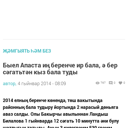
ҖӘМГЫЯТЬ ҺӘМ БЕЗ
Быел Апаста иң беренче ир бала, ә бер
сәгатьтән кыз бала туды
автор,
4 гыйнвар 2014 - 08:09
767
0
0
2014 елның беренче көнендә, төш вакытында
районның бала тудыру йортында 2 нарасый дөньяга
аваз салды. Олы Бакырчы авылыннан Ландыш
Билалова 1 гыйнварда 12 сәгать 10 минутта әни булу
шатлыгын татыды. Аның 3 килограмм 530 грамм