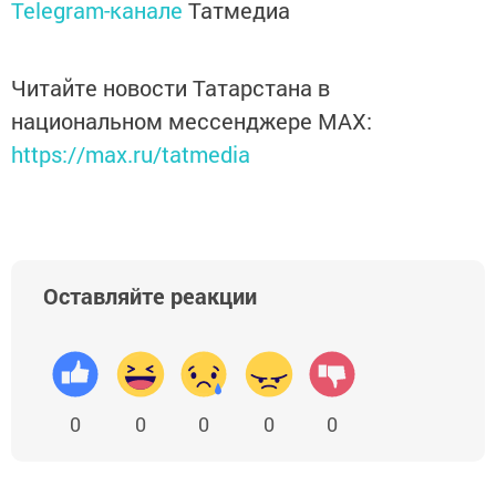
Telegram-канале
Татмедиа
Читайте новости Татарстана в
национальном мессенджере MАХ:
https://max.ru/tatmedia
Оставляйте реакции
0
0
0
0
0