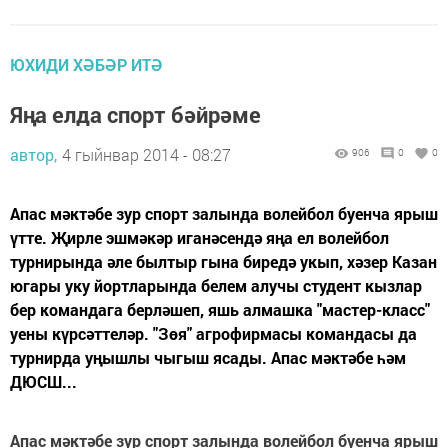
ЮХИДИ ХӘБӘР ИТӘ
Яңа елда спорт бәйрәме
автор,
4 гыйнвар 2014 - 08:27
906
0
0
Апас мәктәбе зур спорт залында волейбол буенча ярыш
үтте. Җирле эшмәкәр иганәсендә яңа ел волейбол
турнирында әле былтыр гына биредә укып, хәзер Казан
югары уку йортларында белем алучы студент кызлар
бер командага берләшеп, яшь алмашка "мастер-класс"
уены күрсәттеләр. "Зөя" агрофирмасы командасы да
турнирда уңышлы чыгыш ясады. Апас мәктәбе һәм
ДЮСШ...
Апас мәктәбе зур спорт залында волейбол буенча ярыш