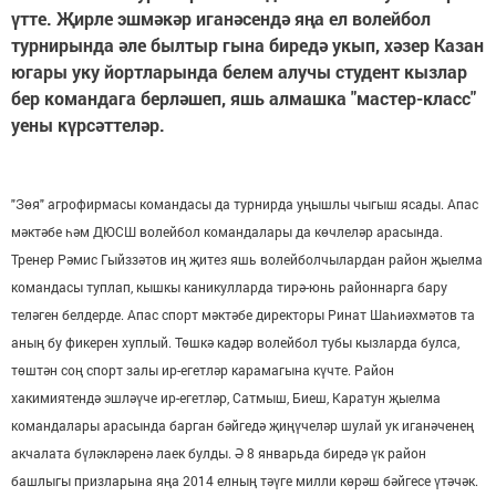
үтте. Җирле эшмәкәр иганәсендә яңа ел волейбол
турнирында әле былтыр гына биредә укып, хәзер Казан
югары уку йортларында белем алучы студент кызлар
бер командага берләшеп, яшь алмашка "мастер-класс"
уены күрсәттеләр.
"Зөя" агрофирмасы командасы да турнирда уңышлы чыгыш ясады. Апас
мәктәбе һәм ДЮСШ волейбол командалары да көчлеләр арасында.
Тренер Рәмис Гыйззәтов иң җитез яшь волейболчылардан район җыелма
командасы туплап, кышкы каникулларда тирә-юнь районнарга бару
теләген белдерде. Апас спорт мәктәбе директоры Ринат Шаһиәхмәтов та
аның бу фикерен хуплый. Төшкә кадәр волейбол тубы кызларда булса,
төштән соң спорт залы ир-егетләр карамагына күчте. Район
хакимиятендә эшләүче ир-егетләр, Сатмыш, Биеш, Каратун җыелма
командалары арасында барган бәйгедә җиңүчеләр шулай ук иганәченең
акчалата бүләкләренә лаек булды. Ә 8 январьда биредә үк район
башлыгы призларына яңа 2014 елның тәүге милли көрәш бәйгесе үтәчәк.