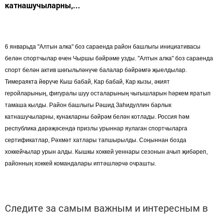
катнашучыларны,...
6 январьда "Алтын алка" боз сараенда район башлыгы инициативасы
белән спортчылар өчен Чыршы бәйрәме узды. "Алтын алка" боз сараенда
спорт белән актив шөгыльләнүче балалар бәйрәмгә җыелдылар.
Тимераякта йөрүче Кыш бабай, Кар бабай, Кар кызы, әкият
геройларының, фигуралы шуу осталарының чыгышларын һәркем яратып
тамаша кылды. Район башлыгы Рәшид Заһидуллин барлык
катнашучыларны, кунакларны бәйрәм белән котлады. Россия һәм
республика дәрәҗәсендә призлы урыннар яулаган спортчыларга
сертификатлар, Рәхмәт хатлары тапшырылды. Соңыннан бозда
хоккейчылар урын алды. Кышкы хоккей уеннары сезонын ачып җибәреп,
районның хоккей командалары иптәшләрчә очрашты.
Следите за самым важным и интересным в