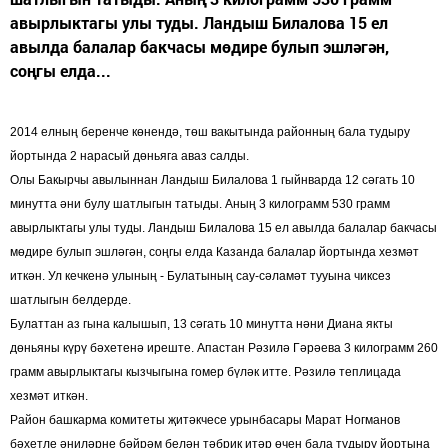
авырлыктагы улы туды. Ландыш Билалова 15 ел
авылда балалар бакчасы мөдире булып эшләгән,
соңгы елда...
2014 елның беренче көнендә, төш вакытында районның бала тудыру
йортында 2 нарасый дөньяга аваз салды.
Олы Бакырчы авылыннан Ландыш Билалова 1 гыйнварда 12 сәгать 10
минутта әни булу шатлыгын татыды. Аның 3 килограмм 530 грамм
авырлыктагы улы туды. Ландыш Билалова 15 ел авылда балалар бакчасы
мөдире булып эшләгән, соңгы елда Казанда балалар йортында хезмәт
иткән. Ул кечкенә улының - Булатының сау-сәламәт тууына чиксез
шатлыгын белдерде.
Булаттан аз гына калышып, 13 сәгать 10 минутта нәни Диана якты
дөньяны күрү бәхетенә иреште. Апастан Рәзилә Гәрәева 3 килограмм 260
грамм авырлыктагы кызчыгына гомер бүләк итте. Рәзилә теплицада
хезмәт иткән.
Район башкарма комитеты җитәкчесе урынбасары Марат Ногманов
бәхетле әниләрне бәйрәм белән тәбрик итәр өчен бала тудыру йортына