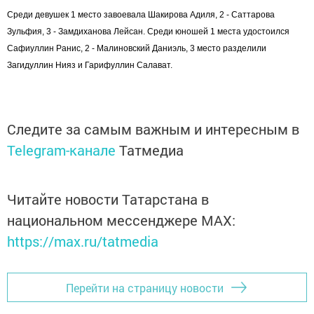
Среди девушек 1 место завоевала Шакирова Адиля, 2 - Саттарова
Зульфия, 3 - Замдиханова Лейсан. Среди юношей 1 места удостоился
Сафиуллин Ранис, 2 - Малиновский Даниэль, 3 место разделили
Загидуллин Нияз и Гарифуллин Салават.
Следите за самым важным и интересным в
Telegram-канале
Татмедиа
Читайте новости Татарстана в
национальном мессенджере MАХ:
https://max.ru/tatmedia
Перейти на страницу новости