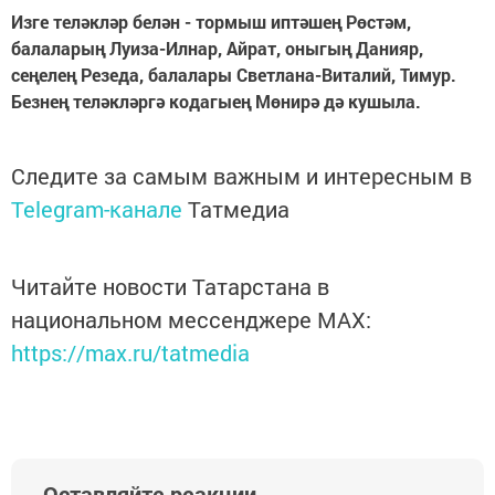
Изге теләкләр белән - тормыш иптәшең Рөстәм,
балаларың Луиза-Илнар, Айрат, оныгың Данияр,
сеңелең Резеда, балалары Светлана-Виталий, Тимур.
Безнең теләкләргә кодагыең Мөнирә дә кушыла.
Следите за самым важным и интересным в
Telegram-канале
Татмедиа
Читайте новости Татарстана в
национальном мессенджере MАХ:
https://max.ru/tatmedia
Оставляйте реакции