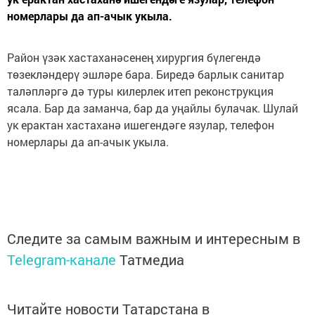
номерлары да ап-ачык укыла.
Район үзәк хастаханәсенең хирургия бүлегендә
төзекләндерү эшләре бара. Биредә барлык санитар
таләпләргә дә туры килерлек итеп реконструкция
ясала. Бар да заманча, бар да уңайлы булачак. Шулай
ук ерактан хастаханә ишегендәге язулар, телефон
номерлары да ап-ачык укыла.
Следите за самым важным и интересным в
Telegram-канале
Татмедиа
Читайте новости Татарстана в