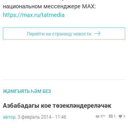
национальном мессенджере MАХ:
https://max.ru/tatmedia
Перейти на страницу новости
ҖӘМГЫЯТЬ ҺӘМ БЕЗ
Азбабадагы кое төзекләндереләчәк
автор,
3 февраль 2014 - 11:46
571
0
0