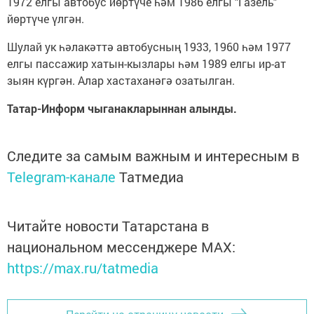
1972 елгы автобус йөртүче һәм 1986 елгы "Газель"
йөртүче үлгән.
Шулай ук һәлакәттә автобусның 1933, 1960 һәм 1977
елгы пассажир хатын-кызлары һәм 1989 елгы ир-ат
зыян күргән. Алар хастаханәгә озатылган.
Татар-Информ
чыганакларыннан алынды.
Следите за самым важным и интересным в
Telegram-канале
Татмедиа
Читайте новости Татарстана в
национальном мессенджере MАХ:
https://max.ru/tatmedia