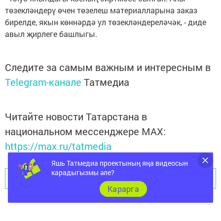
төзекләндерү өчен төзелеш материалларына заказ
бирелде, якын көннәрдә ул төзекләндереләчәк, - диде
авыл җирлеге башлыгы.
Следите за самым важным и интересным в
Telegram-канале
Татмедиа
Читайте новости Татарстана в
национальном мессенджере MАХ:
https://max.ru/tatmedia
Яшь Татмедиа проектының яңа видеосын
карадыгызмы әле?
Перейти на страницу новости
Карарга