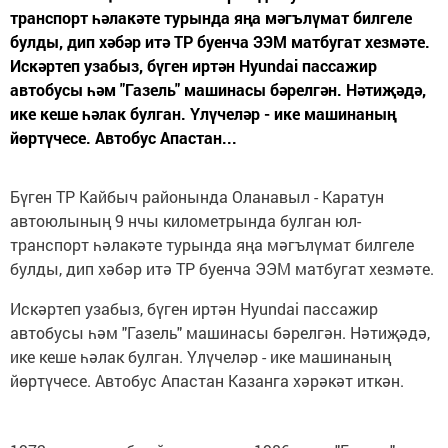
транспорт һәлакәте турында яңа мәгълүмат билгеле
булды, дип хәбәр итә ТР буенча ЭЭМ матбугат хезмәте.
Искәртеп узабыз, бүген иртән Hyundai пассажир
автобусы һәм "Газель" машинасы бәрелгән. Нәтиҗәдә,
ике кеше һәлак булган. Үлүчеләр - ике машинаның
йөртүчесе. Автобус Апастан...
Бүген ТР Кайбыч районында Оланавыл - Каратун
автоюлының 9 нчы километрында булган юл-
транспорт һәлакәте турында яңа мәгълүмат билгеле
булды, дип хәбәр итә ТР буенча ЭЭМ матбугат хезмәте.
Искәртеп узабыз, бүген иртән Hyundai пассажир
автобусы һәм "Газель" машинасы бәрелгән. Нәтиҗәдә,
ике кеше һәлак булган. Үлүчеләр - ике машинаның
йөртүчесе. Автобус Апастан Казанга хәрәкәт иткән.