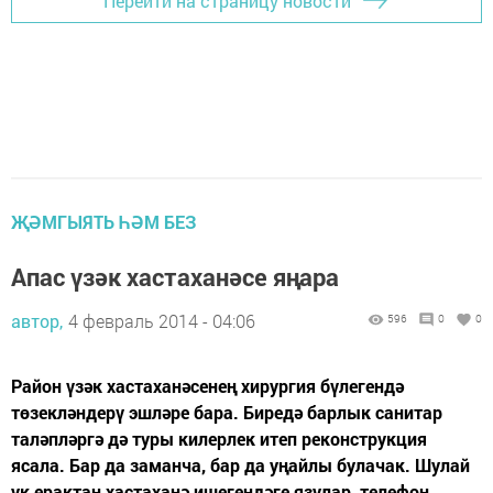
Перейти на страницу новости
ҖӘМГЫЯТЬ ҺӘМ БЕЗ
Апас үзәк хастаханәсе яңара
автор,
4 февраль 2014 - 04:06
596
0
0
Район үзәк хастаханәсенең хирургия бүлегендә
төзекләндерү эшләре бара. Биредә барлык санитар
таләпләргә дә туры килерлек итеп реконструкция
ясала. Бар да заманча, бар да уңайлы булачак. Шулай
ук ерактан хастаханә ишегендәге язулар, телефон