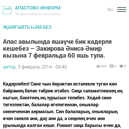
АПАСТОВО-ИНФОРМ
16+
"Йолдыз" газетасы - Апас районы
ҖӘМГЫЯТЬ ҺӘМ БЕЗ
Апас авылында яшәүче бик кадерле
кешебез – Закирова Әнисә Әмир
кызына 7 февральдә 60 яшь тула.
автор,
5 февраль 2014 - 04:40
634
0
0
Кадерлебез! Сине чын йөрәктән истәлекле туган көн
бәйрәмең белән тәбрик итәбез. Сиңа сәламәтлекнең иң
ныгын, бәхетнең иң зурысын телибез. Ходай сине
тигезлектән, балалар игелегеннән, оныклар
сөенеченнән аермасын. Син балаларың, оныкларың
өчен сөекле әни, дәү әни дә, ә сеңелең өчен әни
урынында калган кеше. Рәхмәт сиңа барысы өчен дә,