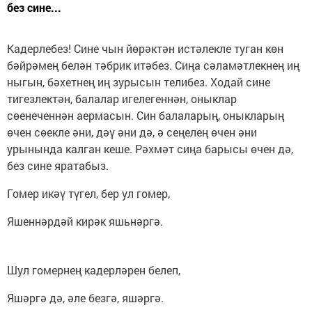
без сине...
Кадерлебез! Сине чын йөрәктән истәлекле туган көн
бәйрәмең белән тәбрик итәбез. Сиңа сәламәтлекнең иң
ныгын, бәхетнең иң зурысын телибез. Ходай сине
тигезлектән, балалар игелегеннән, оныклар
сөенеченнән аермасын. Син балаларың, оныкларың
өчен сөекле әни, дәү әни дә, ә сеңелең өчен әни
урынында калган кеше. Рәхмәт сиңа барысы өчен дә,
без сине яратабыз.
Гомер икәү түгел, бер ул гомер,
Яшеннәрдәй кирәк яшьнәргә.
Шул гомернең кадерләрен белеп,
Яшәргә дә, әле безгә, яшәргә.