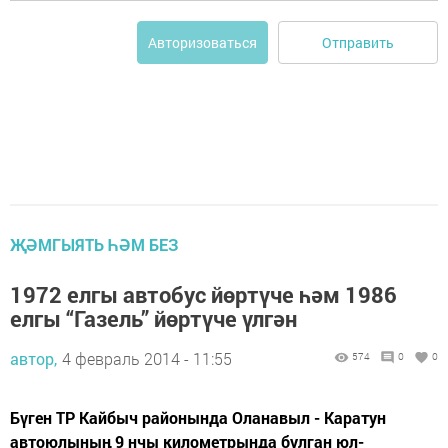
Отправить
Авторизоваться
ҖӘМГЫЯТЬ ҺӘМ БЕЗ
1972 елгы автобус йөртүче һәм 1986
елгы “Газель” йөртүче үлгән
автор,
4 февраль 2014 - 11:55
574
0
0
Бүген ТР Кайбыч районында Оланавыл - Каратун
автоюлының 9 нчы километрында булган юл-