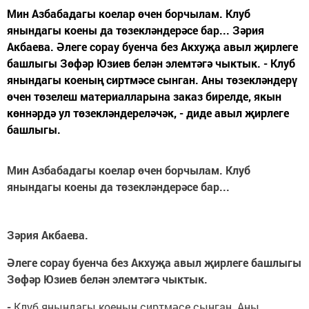
Мин Азбабадагы коелар өчен борчылам. Клуб
янындагы коены да төзекләндерәсе бар... Зәрия
Акбаева. Әлеге сорау буенча без Акхуҗа авыл җирлеге
башлыгы Зөфәр Юзиев белән элемтәгә чыктык. - Клуб
янындагы коеның сиртмәсе сынган. Аны төзекләндерү
өчен төзелеш материалларына заказ бирелде, якын
көннәрдә ул төзекләндереләчәк, - диде авыл җирлеге
башлыгы.
Мин Азбабадагы коелар өчен борчылам. Клуб
янындагы коены да төзекләндерәсе бар...
Зәрия Акбаева.
Әлеге сорау буенча без Акхуҗа авыл җирлеге башлыгы
Зөфәр Юзиев белән элемтәгә чыктык.
-
Клуб янындагы коеның сиртмәсе сынган. Аны