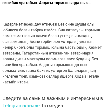
сине бик яратабыз. Алдагы тормышыңда нык...
Кадерле әтиебез, дәү әтиебез! Без сине шушы олы
юбилеең белән тәбрик итәбез. Син катлаулы тормыш
һәм хезмәт юлын намус белән үттең, сынмадың-
сыгылмадың. Безне тәрбияләп үстердең, укытып,
һөнәр биреп, олы тормыш юлына бастырдың. Хезмәт
ветераны, Татарстанның атказанган ветеринария
врачы дигән мактаулы исемнәргә лаек булдың. Без
сине бик яратабыз. Алдагы тормышыңда нык
сәламәтлек, гаилә бәхете, үстергән балаларыңның
игелеген тоеп, озын-озак еллар яшәргә Ходай Тәгалә
насыйп итсен.
Следите за самым важным и интересным в
Telegram-канале
Татмедиа