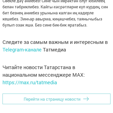
Сөекле дәү әниебез! Сине чын йөрәктән олуг юбилеең
белән тәбриклибез. Кайгы-хәсрәтләрне күп күрдең, син
бит безнең әниебез урынына калган иң кадерле
кешебез. Зинһар авырма, киңәшчебез, таянычыбыз
булып озак яшә. Без сине бик-бик яратабыз.
Следите за самым важным и интересным в
Telegram-канале
Татмедиа
Читайте новости Татарстана в
национальном мессенджере MАХ:
https://max.ru/tatmedia
Перейти на страницу новости