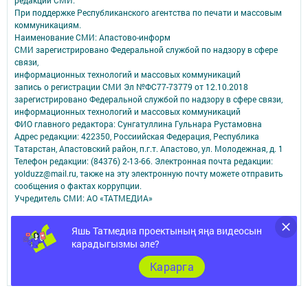
редакций СМИ.
При поддержке Республиканского агентства по печати и массовым
коммуникациям.
Наименование СМИ: Апастово-информ
СМИ зарегистрировано Федеральной службой по надзору в сфере
связи,
информационных технологий и массовых коммуникаций
запись о регистрации СМИ Эл №ФС77-73779 от 12.10.2018
зарегистрировано Федеральной службой по надзору в сфере связи,
информационных технологий и массовых коммуникаций
ФИО главного редактора: Сунгатуллина Гульнара Рустамовна
Адрес редакции: 422350, Россиийская Федерация, Республика
Татарстан, Апастовский район, п.г.т. Апастово, ул. Молодежная, д. 1
Телефон редакции: (84376) 2-13-66. Электронная почта редакции:
yolduzz@mail.ru, также на эту электронную почту можете отправить
сообщения о фактах коррупции.
Учредитель СМИ: АО «ТАТМЕДИА»
Антикоррупционная политика
Яшь Татмедиа проектының яңа видеосын
АО «ТАТМЕДИА» использует «cookie»
для персонализации сервисов и
карадыгызмы әле?
удобства пользователей сайтом.
Использование «cookie» можно отменить в настройках браузера.
Карарга
Политика конфиденциальности