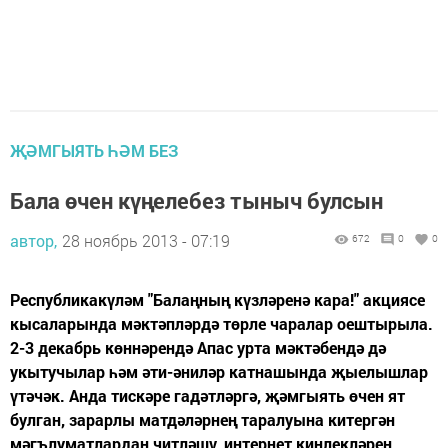
ҖӘМГЫЯТЬ ҺӘМ БЕЗ
Бала өчен күңелебез тыныч булсын
автор,
28 ноябрь 2013 - 07:19
672
0
0
Республикакүләм "Балаңның күзләренә кара!" акциясе
кысаларында мәктәпләрдә төрле чаралар оештырыла.
2-3 декабрь көннәрендә Апас урта мәктәбендә дә
укытучылар һәм әти-әниләр катнашында җыелышлар
үтәчәк. Анда тискәре гадәтләргә, җәмгыять өчен ят
булган, зарарлы матдәләрнең таралуына китергән
мәгълуматлардан читләшү, интернет киңлекләрен