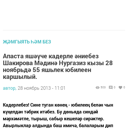
ҖӘМГЫЯТЬ ҺӘМ БЕЗ
Апаста яшәүче кадерле әниебез
Шакирова Мәдинә Нургазиз кызы 28
ноябрьдә 55 яшьлек юбилеен
каршылый.
автор,
28 ноябрь 2013 - 11:01
503
0
0
Кадерлебез! Сине туган көнең - юбилеең белән чын
күңелдән тәбрик итәбез. Бу дөньяда синдәй
мәрхәмәтле, тырыш, сабыр кешеләр сирәктер.
Авырлыклар алдында баш имичә, балаларым дип