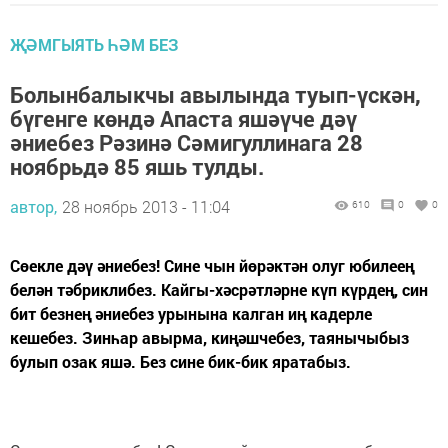
ҖӘМГЫЯТЬ ҺӘМ БЕЗ
Болынбалыкчы авылында туып-үскән,
бүгенге көндә Апаста яшәүче дәү
әниебез Рәзинә Сәмигуллинага 28
ноябрьдә 85 яшь тулды.
автор,
28 ноябрь 2013 - 11:04
610
0
0
Сөекле дәү әниебез! Сине чын йөрәктән олуг юбилеең
белән тәбриклибез. Кайгы-хәсрәтләрне күп күрдең, син
бит безнең әниебез урынына калган иң кадерле
кешебез. Зинһар авырма, киңәшчебез, таянычыбыз
булып озак яшә. Без сине бик-бик яратабыз.