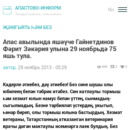
АПАСТОВО-ИНФОРМ
16+
"Йолдыз" газетасы - Апас районы
ҖӘМГЫЯТЬ ҺӘМ БЕЗ
Апас авылында яшәүче Гайнетдинов
Фәрит Зәкәрия улына 29 ноябрьдә 75
яшь тула.
автор,
29 ноябрь 2013 - 05:29
635
0
0
Кадерле әтиебез, дәү әтиебез! Без сине шушы олы
юбилеең белән тәбрик итәбез. Син катлаулы тормыш
һәм хезмәт юлын намус белән үттең, сынмадың-
сыгылмадың. Безне тәрбияләп үстердең, укытып,
һөнәр биреп, олы тормыш юлына бастырдың. Хезмәт
ветераны, Татарстанның атказанган ветеринария
врачы дигән мактаулы исемнәргә лаек булдың. Без