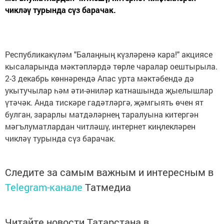
чикләү турында сүз барачак.
Республикакүләм "Балаңның күзләренә кара!" акциясе
кысаларында мәктәпләрдә төрле чаралар оештырыла.
2-3 декабрь көннәрендә Апас урта мәктәбендә дә
укытучылар һәм әти-әниләр катнашында җыелышлар
үтәчәк. Анда тискәре гадәтләргә, җәмгыять өчен ят
булган, зарарлы матдәләрнең таралуына китергән
мәгълуматлардан читләшү, интернет киңлекләрен
чикләү турында сүз барачак.
Следите за самым важным и интересным в
Telegram-канале
Татмедиа
Читайте новости Татарстана в