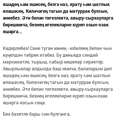
яшәдең һәм яшисең, безгә наз, ярату һәм шатлык
өләшәсең. Киләчәгең тагын да матуррак булсын,
әниебез. Әти белән тигезлектә, авыру-сырхауларга
бирешмичә, безнең игелекләрне күреп озын-озак
яшәргә...
Кадерлебез! Сине туган көнең - юбилеең белән чын
күңелдән тәбрик итәбез. Бу дөньяда синдәй
мәрхәмәтле, тырыш, сабыр кешеләр сирәктер.
Авырлыклар алдында баш имичә, балаларым дип
яшәдең һәм яшисең, безгә наз, ярату һәм шатлык
өләшәсең. Киләчәгең тагын да матуррак булсын,
әниебез. Әти белән тигезлектә, авыру-сырхауларга
бирешмичә, безнең игелекләрне күреп озын-озак
яшәргә язсын сиңа.
Без бәхетле бары син булганга,