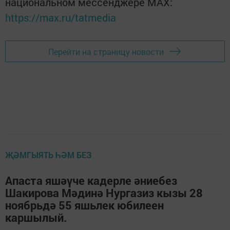
национальном мессенджере MАХ:
https://max.ru/tatmedia
Перейти на страницу новости
ҖӘМГЫЯТЬ ҺӘМ БЕЗ
Апаста яшәүче кадерле әниебез
Шакирова Мәдинә Нургазиз кызы 28
ноябрьдә 55 яшьлек юбилеен
каршылый.