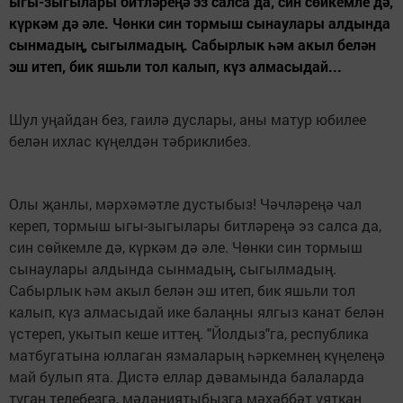
ыгы-зыгылары битләреңә эз салса да, син сөйкемле дә,
күркәм дә әле. Чөнки син тормыш сынаулары алдында
сынмадың, сыгылмадың. Сабырлык һәм акыл белән
эш итеп, бик яшьли тол калып, күз алмасыдай...
Шул уңайдан без, гаилә дуслары, аны матур юбилее
белән ихлас күңелдән тәбриклибез.
Олы җанлы, мәрхәмәтле дустыбыз! Чәчләреңә чал
кереп, тормыш ыгы-зыгылары битләреңә эз салса да,
син сөйкемле дә, күркәм дә әле. Чөнки син тормыш
сынаулары алдында сынмадың, сыгылмадың.
Сабырлык һәм акыл белән эш итеп, бик яшьли тол
калып, күз алмасыдай ике балаңны ялгыз канат белән
үстереп, укытып кеше иттең. "Йолдыз"га, республика
матбугатына юллаган язмаларың һәркемнең күңелеңә
май булып ята. Дистә еллар дәвамында балаларда
туган телебезгә, мәдәниятыбызга мәхәббәт уяткан