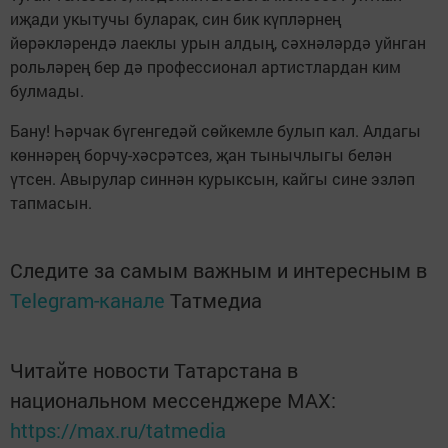
иҗади укытучы буларак, син бик күпләрнең
йөрәкләрендә лаеклы урын алдың, сәхнәләрдә уйнган
рольләрең бер дә профессионал артистлардан ким
булмады.
Бану! Һәрчак бүгенгедәй сөйкемле булып кал. Алдагы
көннәрең борчу-хәсрәтсез, җан тынычлыгы белән
үтсен. Авырулар синнән курыксын, кайгы сине эзләп
тапмасын.
Следите за самым важным и интересным в
Telegram-канале
Татмедиа
Читайте новости Татарстана в
национальном мессенджере MАХ:
https://max.ru/tatmedia