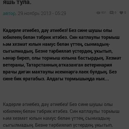
яшь тула.
автор,
29 ноябрь 2013 - 05:29
631
0
0
Кадерле әтиебез, дәү әтиебез! Без сине шушы олы
юбилеең белән тәбрик итәбез. Син катлаулы тормыш
һәм хезмәт юлын намус белән үттең, сынмадың-
сыгылмадың. Безне тәрбияләп үстердең, укытып,
һөнәр биреп, олы тормыш юлына бастырдың. Хезмәт
ветераны, Татарстанның атказанган ветеринария
врачы дигән мактаулы исемнәргә лаек булдың. Без
сине бик яратабыз. Алдагы тормышыңда нык...
Кадерле әтиебез, дәү әтиебез! Без сине шушы олы
юбилеең белән тәбрик итәбез. Син катлаулы тормыш
һәм хезмәт юлын намус белән үттең, сынмадың-
сыгылмадың. Безне тәрбияләп үстердең, укытып,