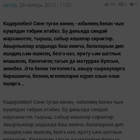
автор,
28 ноябрь 2013 - 11:01
502
0
0
Кадерлебез! Сине туган көнең - юбилеең белән чын
күңелдән тәбрик итәбез. Бу дөньяда синдәй
мәрхәмәтле, тырыш, сабыр кешеләр сирәктер.
Авырлыклар алдында баш имичә, балаларым дип
яшәдең һәм яшисең, безгә наз, ярату һәм шатлык
өләшәсең. Киләчәгең тагын да матуррак булсын,
әниебез. Әти белән тигезлектә, авыру-сырхауларга
бирешмичә, безнең игелекләрне күреп озын-озак
яшәргә...
Кадерлебез! Сине туган көнең - юбилеең белән чын
күңелдән тәбрик итәбез. Бу дөньяда синдәй
мәрхәмәтле, тырыш, сабыр кешеләр сирәктер.
Авырлыклар алдында баш имичә, балаларым дип
яшәдең һәм яшисең, безгә наз, ярату һәм шатлык
өләшәсең. Киләчәгең тагын да матуррак булсын,