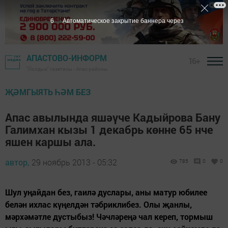
5
Автоматическое закрытие баннера через
АПАСТОВО-ИНФОРМ
16+
"Йолдыз" газетасы - Апас районы
ҖӘМГЫЯТЬ ҺӘМ БЕЗ
Апас авылында яшәүче Кадыйрова Бану
Галимхан кызы 1 декабрь көнне 65 нче
яшен каршы ала.
автор,
29 ноябрь 2013 - 05:32
785
0
0
Шул уңайдан без, гаилә дуслары, аны матур юбилее
белән ихлас күңелдән тәбриклибез. Олы җанлы,
мәрхәмәтле дустыбыз! Чәчләреңә чал кереп, тормыш