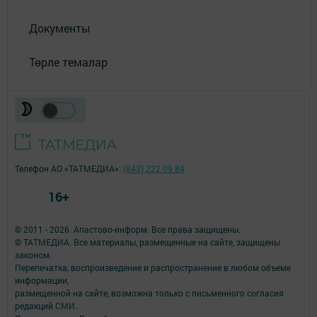
Документы
Төрле темалар
Телефон АО «ТАТМЕДИА»:
(843) 222 09 84
16+
© 2011 - 2026. Апастово-информ. Все права защищены.
© ТАТМЕДИА. Все материалы, размещенные на сайте, защищены
законом.
Перепечатка, воспроизведение и распространение в любом объеме
информации,
размещенной на сайте, возможна только с письменного согласия
редакций СМИ.