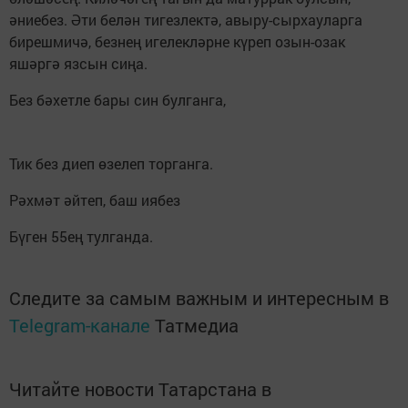
әниебез. Әти белән тигезлектә, авыру-сырхауларга
бирешмичә, безнең игелекләрне күреп озын-озак
яшәргә язсын сиңа.
Без бәхетле бары син булганга,
Тик без диеп өзелеп торганга.
Рәхмәт әйтеп, баш иябез
Бүген 55ең тулганда.
Следите за самым важным и интересным в
Telegram-канале
Татмедиа
Читайте новости Татарстана в