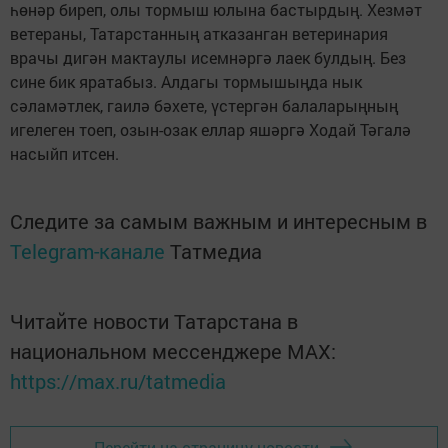
һөнәр биреп, олы тормыш юлына бастырдың. Хезмәт
ветераны, Татарстанның атказанган ветеринария
врачы дигән мактаулы исемнәргә лаек булдың. Без
сине бик яратабыз. Алдагы тормышыңда нык
сәламәтлек, гаилә бәхете, үстергән балаларыңның
игелеген тоеп, озын-озак еллар яшәргә Ходай Тәгалә
насыйп итсен.
Следите за самым важным и интересным в
Telegram-канале
Татмедиа
Читайте новости Татарстана в
национальном мессенджере MАХ:
https://max.ru/tatmedia
Перейти на страницу новости