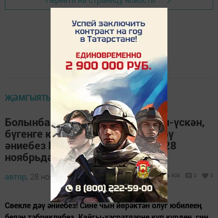
ҖӘМГЫЯТЬ ҺӘМ БЕЗ
Болынбалыкчы авылында туып-үскән,
бүгенге көндә Апаста яшәүче дәү
әниебез Рәзинә Сәмигуллинага 28
ноябрьдә 85 яшь тулды.
автор,
28 ноябрь 2013 - 11:04
608
0
0
Сөекле дәү әниебез! Сине чын йөрәктән олуг юбилеең
белән тәбриклибез. Кайгы-хәсрәтләрне күп күрдең, син