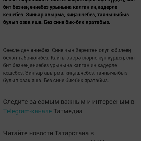
бит безнең әниебез урынына калган иң кадерле
кешебез. Зинһар авырма, киңәшчебез, таянычыбыз
булып озак яшә. Без сине бик-бик яратабыз.
Сөекле дәү әниебез! Сине чын йөрәктән олуг юбилеең
белән тәбриклибез. Кайгы-хәсрәтләрне күп күрдең, син
бит безнең әниебез урынына калган иң кадерле
кешебез. Зинһар авырма, киңәшчебез, таянычыбыз
булып озак яшә. Без сине бик-бик яратабыз.
Следите за самым важным и интересным в
Telegram-канале
Татмедиа
Читайте новости Татарстана в