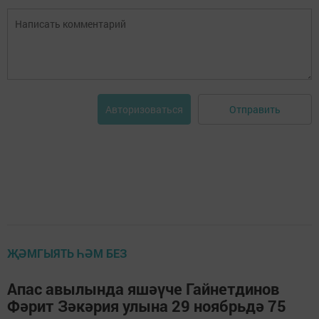
Отправить
Авторизоваться
ҖӘМГЫЯТЬ ҺӘМ БЕЗ
Апас авылында яшәүче Гайнетдинов
Фәрит Зәкәрия улына 29 ноябрьдә 75