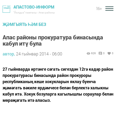
АПАСТОВО-ИНФОРМ
16+
"Йолдыз" газетасы - Апас районы
ҖӘМГЫЯТЬ ҺӘМ БЕЗ
Апас районы прокуратура бинасында
кабул итү була
автор,
24 гыйнвар 2014 - 06:00
626
0
0
27 гыйнварда иртәнге сәгать сигездән 12гә кадәр район
прокуратурасы бинасында район прокуроры
республиканың кеше хокукларын яклау буенча
җәмәгать вәкиле ярдәмчесе белән берлектә халыкны
кабул итә. Хокук бозуларга кагылышлы сораулар белән
мөрәҗәгать итә аласыз.