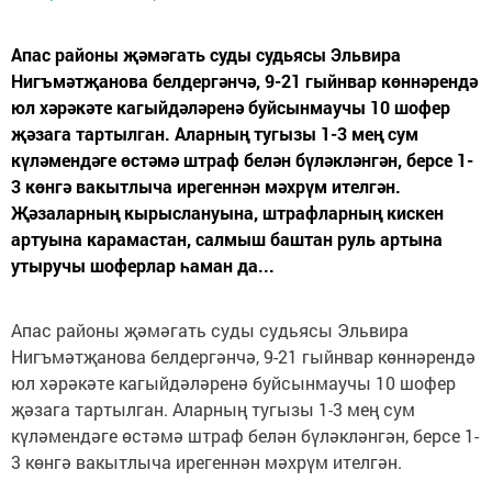
Апас районы җәмәгать суды судьясы Эльвира
Нигъмәтҗанова белдергәнчә, 9-21 гыйнвар көннәрендә
юл хәрәкәте кагыйдәләренә буйсынмаучы 10 шофер
җәзага тартылган. Аларның тугызы 1-3 мең сум
күләмендәге өстәмә штраф белән бүләкләнгән, берсе 1-
3 көнгә вакытлыча ирегеннән мәхрүм ителгән.
Җәзаларның кырыслануына, штрафларның кискен
артуына карамастан, салмыш баштан руль артына
утыручы шоферлар һаман да...
Апас районы җәмәгать суды судьясы Эльвира
Нигъмәтҗанова белдергәнчә, 9-21 гыйнвар көннәрендә
юл хәрәкәте кагыйдәләренә буйсынмаучы 10 шофер
җәзага тартылган. Аларның тугызы 1-3 мең сум
күләмендәге өстәмә штраф белән бүләкләнгән, берсе 1-
3 көнгә вакытлыча ирегеннән мәхрүм ителгән.