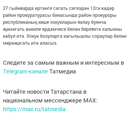
27 гыйнварда иртәнге сәгать сигездән 12гә кадәр
район прокуратурасы бинасында район прокуроры
республиканың кеше хокукларын яклау буенча
җәмәгать вәкиле ярдәмчесе белән берлектә халыкны
кабул итә. Хокук бозуларга кагылышлы сораулар белән
мөрәҗәгать итә аласыз.
Следите за самым важным и интересным в
Telegram-канале
Татмедиа
Читайте новости Татарстана в
национальном мессенджере MАХ:
https://max.ru/tatmedia