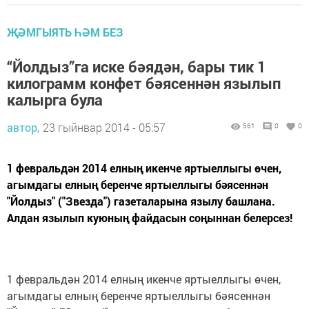
ҖӘМГЫЯТЬ ҺӘМ БЕЗ
“Йолдыз”га иске бәядән, бары тик 1
килограмм конфет бәясеннән язылып
калырга була
автор,
23 гыйнвар 2014 - 05:57
561
0
0
1 февральдән 2014 елның икенче яртыеллыгы өчен,
агымдагы елның беренче яртыеллыгы бәясеннән
"Йолдыз" ("Звезда") газеталарына язылу башлана.
Алдан язылып куюның файдасын соңыннан белерсез!
1 февральдән 2014 елның икенче яртыеллыгы өчен,
агымдагы елның беренче яртыеллыгы бәясеннән