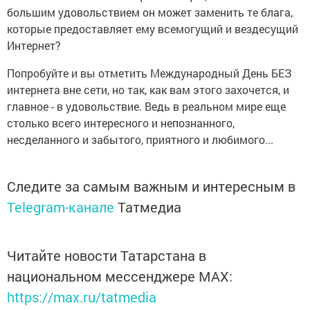
большим удовольствием он может заменить те блага,
которые предоставляет ему всемогущий и вездесущий
Интернет?
Попробуйте и вы отметить Международный День БЕЗ
интернета вне сети, но так, как вам этого захочется, и
главное - в удовольствие. Ведь в реальном мире еще
столько всего интересного и непознанного,
несделанного и забытого, приятного и любимого...
Следите за самым важным и интересным в
Telegram-канале
Татмедиа
Читайте новости Татарстана в
национальном мессенджере MАХ:
https://max.ru/tatmedia