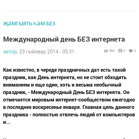
ҖӘМГЫЯТЬ ҺӘМ БЕЗ
Международный день БЕЗ интернета
автор,
23 гыйнвар 2014 - 05:31
592
0
0
Как известно, в череде праздничных дат есть такой
праздник, как День интернета, но не стоит обходить
вниманием и еще один, хоть и весьма необычный
праздник, - Международный День БЕЗ интернета. Он
отмечается мировым интернет-сообществом ежегодно
в последнее воскресенье января. Главная цель данного
праздника - полностью отвлечь людей от компьютеров
и...