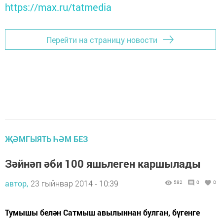
https://max.ru/tatmedia
Перейти на страницу новости
ҖӘМГЫЯТЬ ҺӘМ БЕЗ
Зәйнәп әби 100 яшьлеген каршылады
автор,
23 гыйнвар 2014 - 10:39
582
0
0
Тумышы белән Сатмыш авылыннан булган, бүгенге