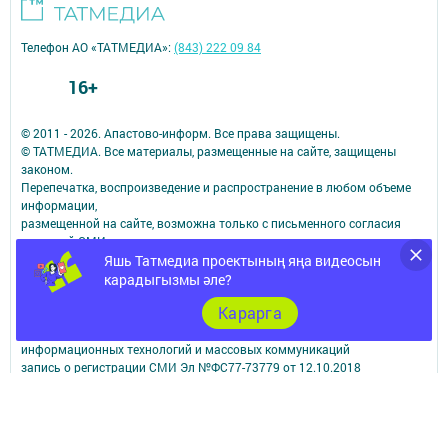
Телефон АО «ТАТМЕДИА»:
(843) 222 09 84
16+
© 2011 - 2026. Апастово-информ. Все права защищены.
© ТАТМЕДИА. Все материалы, размещенные на сайте, защищены
законом.
Перепечатка, воспроизведение и распространение в любом объеме
информации,
размещенной на сайте, возможна только с письменного согласия
редакций СМИ.
Яшь Татмедиа проектының яңа видеосын
При поддержке Республиканского агентства по печати и массовым
коммуникациям.
карадыгызмы әле?
Наименование СМИ: Апастово-информ
Карарга
СМИ зарегистрировано Федеральной службой по надзору в сфере
связи,
информационных технологий и массовых коммуникаций
запись о регистрации СМИ Эл №ФС77-73779 от 12.10.2018
зарегистрировано Федеральной службой по надзору в сфере связи,
информационных технологий и массовых коммуникаций
ФИО главного редактора: Сунгатуллина Гульнара Рустамовна
Адрес редакции: 422350, Россиийская Федерация, Республика