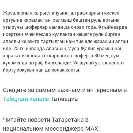
Җәзаларның кырыслануына, штрафларның кискен
артуына карамастан, салмыш баштан руль артына
утыручы шоферлар һаман да очрап тора. 9 гыйнварда
исерткеч эчемлекләр кулланган кешегә руль биргән
апаслы хөкемгә тартылган һәм тиешле җәзасын алган
иде. 23 гыйнварда Апасның Муса Җәлил урамыннан
хәрәкәт иткәндә тоткарланган шоферга 30 мең сум
күләмендә штраф билгеләнде. Ул шулай ук транспорт
йөртү хокукыннан да колак какты.
Следите за самым важным и интересным в
Telegram-канале
Татмедиа
Читайте новости Татарстана в
национальном мессенджере MАХ: