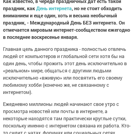
Как известно, в череде праздничных дат есть такой
праздник, как
День интернета
, но не стоит обходить
вниманием и еще один, хоть и весьма необычный
праздник, - Международный День БЕЗ интернета. Он
отмечается мировым интернет-сообществом ежегодно
в последнее воскресенье января.
Главная цель данного праздника - полностью отвлечь
людей от компьютеров и глобальной сети хотя бы на
один день, чтобы прожить этот день исключительно в
«реальном» мире, общаться с другими людьми
исключительно «вживую» или посвятить его своему
любимому хобби (конечно же, не связанному с
интернетом).
Ежедневно миллионы людей начинают свое утро с
просмотра новостей или почты в интернете, а
некоторые находятся там практически круглые сутки,
поскольку именно с интернетом связана их работа. Кто-
то сидит с чатах, форумах или социальных сетях