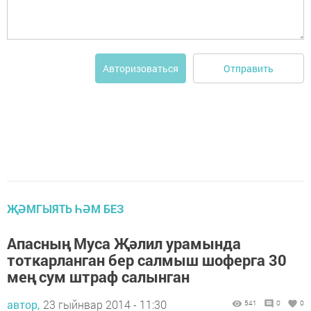
Отправить
Авторизоваться
ҖӘМГЫЯТЬ ҺӘМ БЕЗ
Апасның Муса Җәлил урамында
тоткарланган бер салмыш шоферга 30
мең сум штраф салынган
автор,
23 гыйнвар 2014 - 11:30
541
0
0