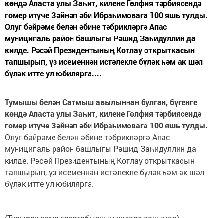
көндә Апаста улы Заһит, килене Гөлфия тәрбиясендә
гомер итүче Зәйнәп әби Ибраһимовага 100 яшь тулды.
Олуг бәйрәме белән әбине тәбрикләргә Апас
муниципаль район башлыгы Рәшид Заһидуллин да
килде. Рәсәй Президентының Котлау открыткасын
тапшырып, үз исеменнән истәлекле бүләк һәм ак шәл
бүләк итте ул юбилярга....
Тумышы белән Сатмыш авылыннан булган, бүгенге
көндә Апаста улы Заһит, килене Гөлфия тәрбиясендә
гомер итүче Зәйнәп әби Ибраһимовага 100 яшь тулды.
Олуг бәйрәме белән әбине тәбрикләргә Апас
муниципаль район башлыгы Рәшид Заһидуллин да
килде. Рәсәй Президентының Котлау открыткасын
тапшырып, үз исеменнән истәлекле бүләк һәм ак шәл
бүләк итте ул юбилярга.
(Тулырак язма газетабызның киләсе санында).