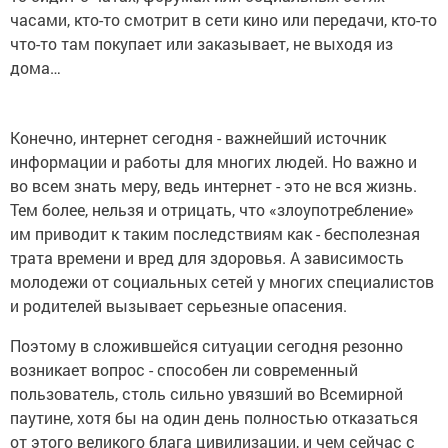
часами, кто-то смотрит в сети кино или передачи, кто-то
что-то там покупает или заказывает, не выходя из
дома…
Конечно, интернет сегодня - важнейший источник
информации и работы для многих людей. Но важно и
во всем знать меру, ведь интернет - это не вся жизнь.
Тем более, нельзя и отрицать, что «злоупотребление»
им приводит к таким последствиям как - бесполезная
трата времени и вред для здоровья. А зависимость
молодежи от социальных сетей у многих специалистов
и родителей вызывает серьезные опасения.
Поэтому в сложившейся ситуации сегодня резонно
возникает вопрос - способен ли современный
пользователь, столь сильно увязший во Всемирной
паутине, хотя бы на один день полностью отказаться
от этого великого блага цивилизации, и чем сейчас с