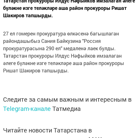
Татарстан прокуроры Илдус Нәфыйков имзалаган әлеге
бүләкне изге теләкләре аша район прокуроры Ришат
Шакиров тапшырды.
27 ел гомерен прокуратура өлкәсенә багышлаган
райондашыбыз Сания Байкузина "Россия
прокуратурасына 290 ел" медаленә лаек булды.
Татарстан прокуроры Илдус Нәфыйков имзалаган
әлеге бүләкне изге теләкләре аша район прокуроры
Ришат Шакиров тапшырды.
Следите за самым важным и интересным в
Telegram-канале
Татмедиа
Читайте новости Татарстана в