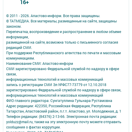
16+
© 2011 - 2026. Апастово-информ. Все права защищены.
© ТАТМЕДИА. Все материалы, размещенные на сайте, защищены
законом.
Перепечатка, воспроизведение и распространение в любом объеме
информации,
размещенной на сайте, возможна только с письменного согласия
редакций СМИ.
При поддержке Республиканского агентства по печати и массовым
коммуникациям.
Наименование СМИ: Апастово-информ
СМИ зарегистрировано Федеральной службой по надзору в сфере
связи,
информационных технологий и массовых коммуникаций
запись о регистрации СМИ Эл №ФС77-73779 от 12.10.2018
зарегистрировано Федеральной службой по надзору в сфере связи,
информационных технологий и массовых коммуникаций
ФИО главного редактора: Сунгатуллина Гульнара Рустамовна
Адрес редакции: 422350, Россиийская Федерация, Республика
Татарстан, Апастовский район, п.г.т. Апастово, ул. Молодежная, д. 1
Телефон редакции: (84376) 2-13-66. Электронная почта редакции:
yolduzz@mail.ru, также на эту электронную почту можете отправить
сообщения о фактах коррупции.