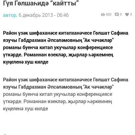
Гүя Гөлшаһидә “кайтты”
автор,
6 декабрь 2013 - 06:46
620
0
0
Район үзәк шифаханәсе китапханәчесе Гөлшат Сафина
язучы Габдрахман Әпсәләмовның "Ак чәчәкләр"
романы буенча китап укучылар конференциясе
үткәрде. Романнан өзекләр, җырлар һәркемнең
күңеленә хуш килде
Район үзәк шифаханәсе китапханәчесе Гөлшат Сафина
язучы Габдрахман Әпсәләмовның "Ак чәчәкләр"
романы буенча китап укучылар конференциясе
үткәрде. Романнан өзекләр, җырлар һәркемнең
күңеленә хуш килде