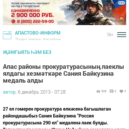
АПАСТОВО-ИНФОРМ
16+
"Йолдыз" газетасы - Апас районы
ҖӘМГЫЯТЬ ҺӘМ БЕЗ
Апас районы прокуратурасының лаеклы
ялдагы хезмәткәре Сания Байкузина
медаль алды
автор,
6 декабрь 2013 - 07:28
508
0
0
27 ел гомерен прокуратура өлкәсенә багышлаган
райондашыбыз Сания Байкузина "Россия
прокуратурасына 290 ел" медаленә лаек булды.