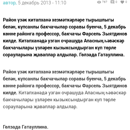
автор,
5 декабрь 2013 - 11:10
767
0
0
Район үзәк китапханә хезмәткәрләре тырышлыгы
белән, күпсанлы бакчачылар соравы буенча, 5 декабрь
көнне районга профессор, бакчачы Фарсель Зыятдинов
килде. Китапханәдә узган очрашуда Апасның һәвәскәр
бакчачылары үзләрен кызыксындырган күп төрле
сорауларына җаваплар алдылар. Гөлзада Гатауллина.
Район үзәк китапханә хезмәткәрләре тырышлыгы
белән, күпсанлы бакчачылар соравы буенча, 5 декабрь
көнне районга профессор, бакчачы Фарсель Зыятдинов
килде.
Китапханәдә узган очрашуда Апасның һәвәскәр
бакчачылары үзләрен кызыксындырган күп төрле
сорауларына җаваплар алдылар.
Гөлзада Гатауллина.