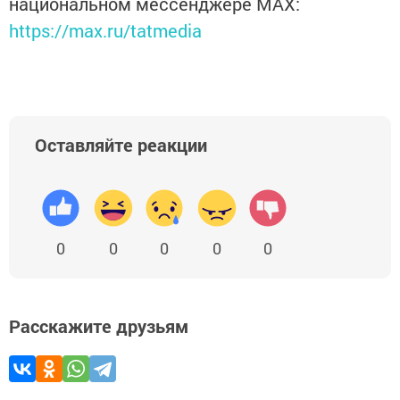
национальном мессенджере MАХ:
https://max.ru/tatmedia
Оставляйте реакции
0
0
0
0
0
Расскажите друзьям