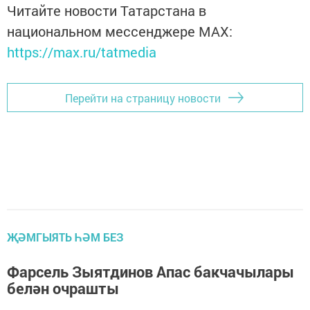
Читайте новости Татарстана в
национальном мессенджере MАХ:
https://max.ru/tatmedia
Перейти на страницу новости
ҖӘМГЫЯТЬ ҺӘМ БЕЗ
Фарсель Зыятдинов Апас бакчачылары
белән очрашты