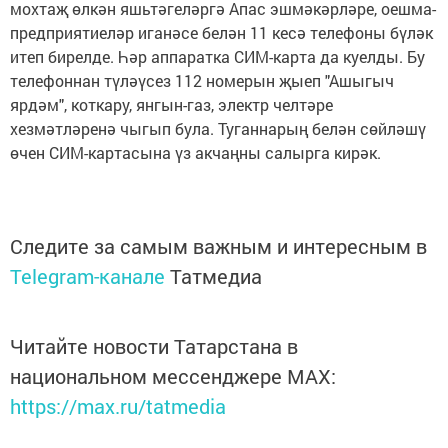
мохтаҗ өлкән яшьтәгеләргә Апас эшмәкәрләре, оешма-
предприятиеләр иганәсе белән 11 кесә телефоны бүләк
итеп бирелде. Һәр аппаратка СИМ-карта да куелды. Бу
телефоннан түләүсез 112 номерын җыеп "Ашыгыч
ярдәм", коткару, янгын-газ, электр челтәре
хезмәтләренә чыгып була. Туганнарың белән сөйләшү
өчен СИМ-картасына үз акчаңны салырга кирәк.
Следите за самым важным и интересным в
Telegram-канале
Татмедиа
Читайте новости Татарстана в
национальном мессенджере MАХ:
https://max.ru/tatmedia