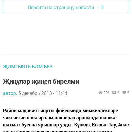
Перейти на страницу новости
ҖӘМГЫЯТЬ ҺӘМ БЕЗ
Җиңүләр җиңел бирелми
автор,
5 декабрь 2013 - 11:44
650
0
0
Район мәдәният йорты фойесында мөмкинлекләре
чикләнгән яшьләр һәм өлкәннәр арасында шашка-
шахмат буенча ярышлар узды. Күккүз, Кызыл Тау, Апас
авыл җирлекләренән килүчеләр елдагыча актив