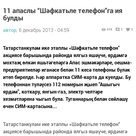
11 апаслы “Шәфкатьле телефон”га ия
булды
автор,
6 декабрь 2013 - 04:59
608
0
0
Татарстанкүләм ике этаплы «Шәфкатьле телефон"
акциясе барышында районда ялгыз яшәүче, ярдәмгә
мохтаҗ өлкән яшьтәгеләргә Апас эшмәкәрләре, оешма-
предприятиеләр иганәсе белән 11 кесә телефоны бүләк
итеп бирелде. Һәр аппаратка СИМ-карта да куелды. Бу
телефоннан түләүсез 112 номерын җыеп "Ашыгыч
ярдәм", коткару, янгын-газ, электр челтәре
хезмәтләренә чыгып була. Туганнарың белән сөйләшү
өчен СИМ-картасына...
Татарстанкүләм ике этаплы «Шәфкатьле телефон"
акциясе барышында районда ялгыз яшәүче, ярдәмгә