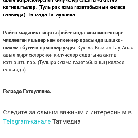
катнаштылар. (Тулырак язма газетабызның киләсе
санында). Гөлзада Гатауллина.
Район мәдәният йорты фойесында мөмкинлекләре
чикләнгән яшьләр һәм өлкәннәр арасында шашка-
шахмат буенча ярышлар узды
. Күккүз, Кызыл Тау, Апас
авыл җирлекләренән килүчеләр елдагыча актив
катнаштылар. (Тулырак язма газетабызның киләсе
санында).
Гөлзада Гатауллина.
Следите за самым важным и интересным в
Telegram-канале
Татмедиа