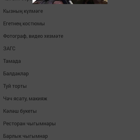
Кызның күлмәге
Егетнең костюмы
Фотограф, видео хезмәте
ЗАГС
Тамада
Балдаклар
Туй торты
Чәч ясату, макияж
Кәләш букеты
Ресторан чыгымнары
Барлык чыгымнар