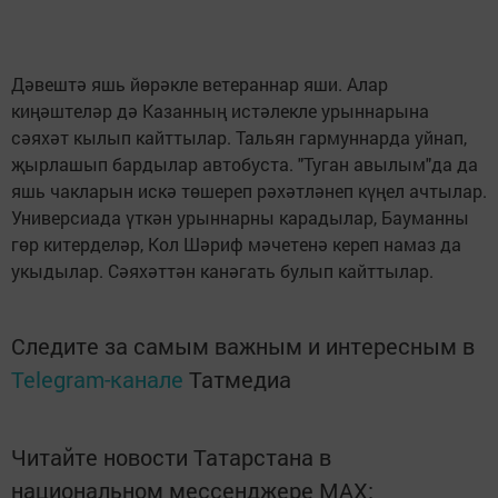
Дәвештә яшь йөрәкле ветераннар яши. Алар
киңәштеләр дә Казанның истәлекле урыннарына
сәяхәт кылып кайттылар. Тальян гармуннарда уйнап,
җырлашып бардылар автобуста. "Туган авылым"да да
яшь чакларын искә төшереп рәхәтләнеп күңел ачтылар.
Универсиада үткән урыннарны карадылар, Бауманны
гөр китерделәр, Кол Шәриф мәчетенә кереп намаз да
укыдылар. Сәяхәттән канәгать булып кайттылар.
Следите за самым важным и интересным в
Telegram-канале
Татмедиа
Читайте новости Татарстана в
национальном мессенджере MАХ: