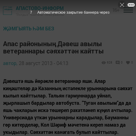
АПАСТОВО-ИНФОРМ
16+
6
Автоматическое закрытие баннера через
"Йолдыз" газетасы - Апас районы
ҖӘМГЫЯТЬ ҺӘМ БЕЗ
Апас районының Дәвеш авылы
ветераннары сәяхәттән кайтты
автор,
28 август 2013 - 04:13
628
0
0
Дәвештә яшь йөрәкле ветераннар яши. Алар
киңәштеләр дә Казанның истәлекле урыннарына сәяхәт
кылып кайттылар. Тальян гармуннарда уйнап,
җырлашып бардылар автобуста. "Туган авылым"да да
яшь чакларын искә төшереп рәхәтләнеп күңел ачтылар.
Универсиада үткән урыннарны карадылар, Бауманны
гөр китерделәр, Кол Шәриф мәчетенә кереп намаз да
укыдылар. Сәяхәттән канәгать булып кайттылар.