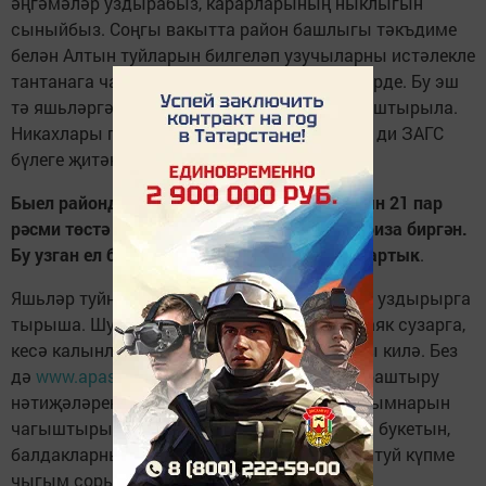
әңгәмәләр уздырабыз, карарларының ныклыгын
сыныйбыз. Соңгы вакытта район башлыгы тәкъдиме
белән Алтын туйларын билгеләп узучыларны истәлекле
тантанага чакыру, тәбрикләү традициягә керде. Бу эш
тә яшьләргә үрнәк күрсәтү максатыннан оештырыла.
Никахлары гомерлек булсын иде аларның, - ди ЗАГС
бүлеге җитәкчесе Зөлфирә Бәдртдинова.
Быел районда 61 яшь гаилә теркәлгән. Тагын 21 пар
рәсми төстә кавышырга теләк белдереп гариза биргән.
Бу узган ел белән чагыштырганда шактый артык
.
Яшьләр туйны гомергә истә калырлык итеп уздырырга
тырыша. Шул ук вакытта юрганыңа карап аяк сузарга,
кесә калынлыгына игътибар итәргә дә туры килә. Без
дә
www.apastovo.ru
сайтында уздырган сораштыру
нәтиҗәләренә таянып берничә парның чыгымнарын
чагыштырып карадык. Туй күлмәген, кәләш букетын,
балдакларны күпмегә алып була? Заманча туй күпме
чыгым сорый икән?