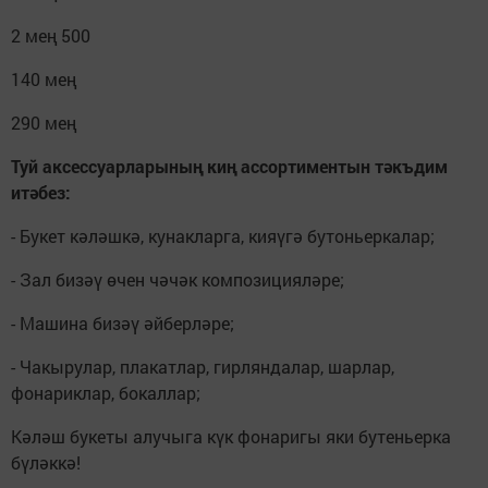
2 мең 500
140 мең
290 мең
Туй аксессуарларының киң ассортиментын тәкъдим
итәбез:
- Букет кәләшкә, кунакларга, кияүгә бутоньеркалар;
- Зал бизәү өчен чәчәк композицияләре;
- Машина бизәү әйберләре;
- Чакырулар, плакатлар, гирляндалар, шарлар,
фонариклар, бокаллар;
Кәләш букеты алучыга күк фонаригы яки бутеньерка
бүләккә!