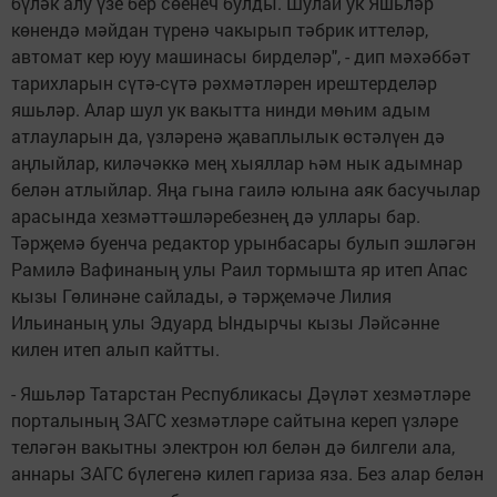
бүләк алу үзе бер сөенеч булды. Шулай ук Яшьләр
көнендә мәйдан түренә чакырып тәбрик иттеләр,
автомат кер юуу машинасы бирделәр", - дип мәхәббәт
тарихларын сүтә-сүтә рәхмәтләрен ирештерделәр
яшьләр. Алар шул ук вакытта нинди мөһим адым
атлауларын да, үзләренә җаваплылык өстәлүен дә
аңлыйлар, киләчәккә мең хыяллар һәм нык адымнар
белән атлыйлар. Яңа гына гаилә юлына аяк басучылар
арасында хезмәттәшләребезнең дә уллары бар.
Тәрҗемә буенча редактор урынбасары булып эшләгән
Рамилә Вафинаның улы Раил тормышта яр итеп Апас
кызы Гөлинәне сайлады, ә тәрҗемәче Лилия
Ильинаның улы Эдуард Ындырчы кызы Ләйсәнне
килен итеп алып кайтты.
- Яшьләр Татарстан Республикасы Дәүләт хезмәтләре
порталының ЗАГС хезмәтләре сайтына кереп үзләре
теләгән вакытны электрон юл белән дә билгели ала,
аннары ЗАГС бүлегенә килеп гариза яза. Без алар белән