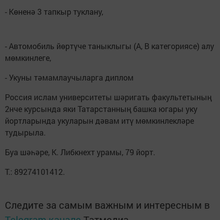
- Көненә 3 тапкыр туклану,
- Автомобиль йөртүче таныклыгы (А, В категориясе) алу
мөмкинлеге,
- Укуны тәмамлаучыларга диплом
Россия ислам университеты шәригать факультетының
2нче курсында яки Татарстанның башка югары уку
йортларында укуларын дәвам итү мөмкинлекләре
тудырыла.
Буа шәһәре, К. Либкнехт урамы, 79 йорт.
Т.: 89274101412.
Следите за самым важным и интересным в
Telegram-канале
Татмедиа