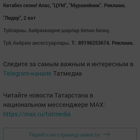
Көтәбез сезне! Апас, "ЦУМ", "Муравейник". Реклама.
"Лидер", 2 кат
Туйларны, бәйрәмнәрне шарлар белән бизәү,
Туй, бәйрәм аксессуарлары.
Т.: 89196253674. Реклама.
Следите за самым важным и интересным в
Telegram-канале
Татмедиа
Читайте новости Татарстана в
национальном мессенджере MАХ:
https://max.ru/tatmedia
Перейти на страницу новости