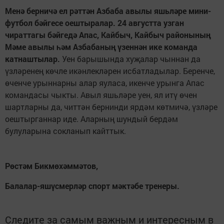
Менә берничә ел рәттән Азбаба авылы яшьләре мини-
футбол бәйгесе оештыралар. 24 августта узган
чираттагы бәйгедә Апас, Кайбыч, Кайбыч районының
Мәме авылы һәм Азбабаның үзеннән ике команда
катнаштылар.
Уен барышында хуҗалар чыннан да
үзләренең көчле икәнлекләрен исбатладылар. Беренче,
өченче урыннарны алар яуласа, икенче урынга Апас
командасы чыкты. Авыл яшьләре уен, ял итү өчен
шартларны да, читтән бернинди ярдәм көтмичә, үзләре
оештырганнар иде. Аларның шундый бердәм
булуларына сокланып кайттык.
Рөстәм Бикмөхәммәтов,
Балалар-яшүсмерләр спорт мәктәбе тренеры.
Следите за самым важным и интересным в