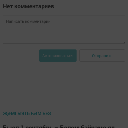
Нет комментариев
Отправить
Авторизоваться
ҖӘМГЫЯТЬ ҺӘМ БЕЗ
Быел 1 сентябрь – Белем бәйрәме ял