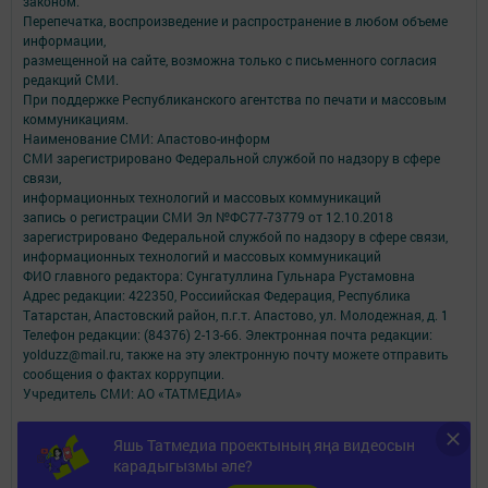
законом.
Перепечатка, воспроизведение и распространение в любом объеме
информации,
размещенной на сайте, возможна только с письменного согласия
редакций СМИ.
При поддержке Республиканского агентства по печати и массовым
коммуникациям.
Наименование СМИ: Апастово-информ
СМИ зарегистрировано Федеральной службой по надзору в сфере
связи,
информационных технологий и массовых коммуникаций
запись о регистрации СМИ Эл №ФС77-73779 от 12.10.2018
зарегистрировано Федеральной службой по надзору в сфере связи,
информационных технологий и массовых коммуникаций
ФИО главного редактора: Сунгатуллина Гульнара Рустамовна
Адрес редакции: 422350, Россиийская Федерация, Республика
Татарстан, Апастовский район, п.г.т. Апастово, ул. Молодежная, д. 1
Телефон редакции: (84376) 2-13-66. Электронная почта редакции:
yolduzz@mail.ru, также на эту электронную почту можете отправить
сообщения о фактах коррупции.
Учредитель СМИ: АО «ТАТМЕДИА»
Антикоррупционная политика
Яшь Татмедиа проектының яңа видеосын
АО «ТАТМЕДИА» использует «cookie»
для персонализации сервисов и
карадыгызмы әле?
удобства пользователей сайтом.