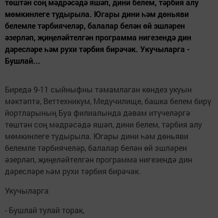
төштән соң мәдрәсәдә яшәп, дини белем, тәрбия алу
мөмкинлеге тудырыла. Югары дини һәм дөньяви
белемле тәрбиячеләр, балалар белән өй эшләрен
әзерләп, җиңеләйтелгән программа нигезендә дин
дәресләре һәм рухи тәрбия бирәчәк. Укучыларга -
Бушлай...
Биредә 9-11 сыйныфны тәмамлаган көндез укуын
мәктәптә, Веттехникум, Медучилище, башка белем бирү
йортларының Буа филиалында дәвам итүчеләргә
төштән соң мәдрәсәдә яшәп, дини белем, тәрбия алу
мөмкинлеге тудырыла. Югары дини һәм дөньяви
белемле тәрбиячеләр, балалар белән өй эшләрен
әзерләп, җиңеләйтелгән программа нигезендә дин
дәресләре һәм рухи тәрбия бирәчәк.
Укучыларга
- Бушлай тулай торак,