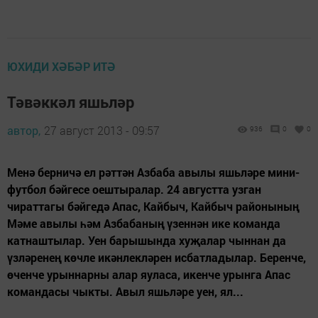
ЮХИДИ ХӘБӘР ИТӘ
Тәвәккәл яшьләр
автор,
27 август 2013 - 09:57
936
0
0
Менә берничә ел рәттән Азбаба авылы яшьләре мини-
футбол бәйгесе оештыралар. 24 августта узган
чираттагы бәйгедә Апас, Кайбыч, Кайбыч районының
Мәме авылы һәм Азбабаның үзеннән ике команда
катнаштылар. Уен барышында хуҗалар чыннан да
үзләренең көчле икәнлекләрен исбатладылар. Беренче,
өченче урыннарны алар яуласа, икенче урынга Апас
командасы чыкты. Авыл яшьләре уен, ял...