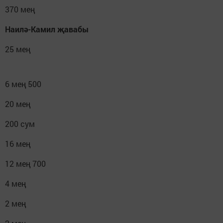
370 мең
Наилә-Камил җавабы
25 мең
6 мең 500
20 мең
200 сум
16 мең
12 мең 700
4 мең
2 мең