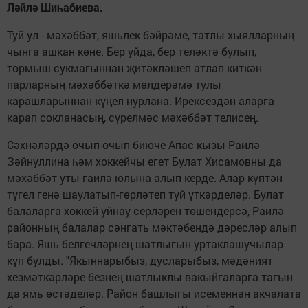
Ләйлә Шиһабиева.
Туй ул - мәхәббәт, яшьлек бәйрәме, татлы хыялларның
чынга ашкан көне. Бер уйда, бер теләктә булып,
тормыш сукмагыннан җитәкләшеп атлап киткән
парларның мәхәббәткә мөлдерәмә тулы
карашларыннан күңел нурлана. Ирексездән аларга
карап сокланасың, сүрелмәс мәхәббәт телисең.
Сәхнәләрдә очып-очып биюче Апас кызы Раилә
Зәйнуллина һәм хоккейчы егет Булат Хисамовны да
мәхәббәт уты гаилә юлына алып керде. Алар күптән
түгел генә шаулатып-гөрләтеп туй үткәрделәр. Булат
балаларга хоккей уйнау серләрен төшендерсә, Раилә
районның балалар сәнгать мәктәбендә дәресләр алып
бара. Яшь белгечләрнең шатлыгын уртаклашучылар
күп булды. "Якыннарыбыз, дусларыбыз, мәдәният
хезмәткәрләре безнең шатлыклы вакыйгаларга тагын
да ямь өстәделәр. Район башлыгы исеменнән акчалата