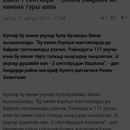
көненә туры килә
автор,
27 август 2013 - 11:44
2
0
0
Күпләр бу көнне укулар булу-булмавы белән
кызыксынды. "Бу көнне барлык мәктәпләрдә дә
бәйрәм тантаналары узачак. Райондагы 177 укучы
өчен бу көнне тәүге тапкыр кыңгырау чыңлаячак. Ә
укулар дүшәмбе көн - 2 сентябрьдән башлана", - дип
белдерде район мәгариф бүлеге җитәкчесе Ранис
Әхмәтшин
Күпләр бу көнне укулар булу-булмавы белән
кызыксынды. "Бу көнне барлык мәктәпләрдә дә
бәйрәм тантаналары узачак. Райондагы 177 укучы
өчен бу көнне тәүге тапкыр кыңгырау чыңлаячак. Ә
укулар дүшәмбе көн - 2 сентябрьдән башлана", - дип
белдерде район мәгариф бүлеге җитәкчесе Ранис