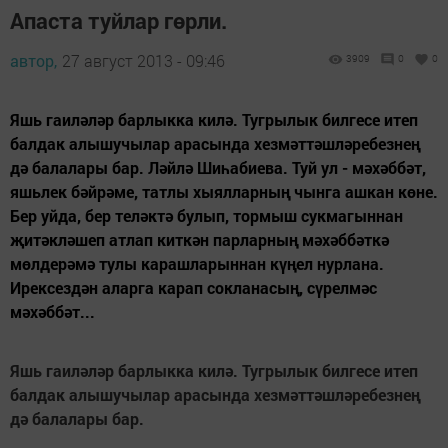
Апаста туйлар гөрли.
автор,
27 август 2013 - 09:46
3909
0
0
Яшь гаиләләр барлыкка килә. Тугрылык билгесе итеп
балдак алышучылар арасында хезмәттәшләребезнең
дә балалары бар. Ләйлә Шиһабиева. Туй ул - мәхәббәт,
яшьлек бәйрәме, татлы хыялларның чынга ашкан көне.
Бер уйда, бер теләктә булып, тормыш сукмагыннан
җитәкләшеп атлап киткән парларның мәхәббәткә
мөлдерәмә тулы карашларыннан күңел нурлана.
Ирексездән аларга карап сокланасың, сүрелмәс
мәхәббәт...
Яшь гаиләләр барлыкка килә. Тугрылык билгесе итеп
балдак алышучылар арасында хезмәттәшләребезнең
дә балалары бар.