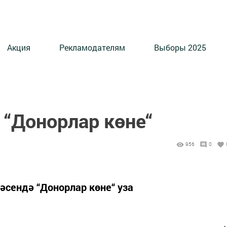
Акция
Рекламодателям
Выборы 2025
 “Донорлар көне“
956
0
әсендә “Донорлар көне“ уза