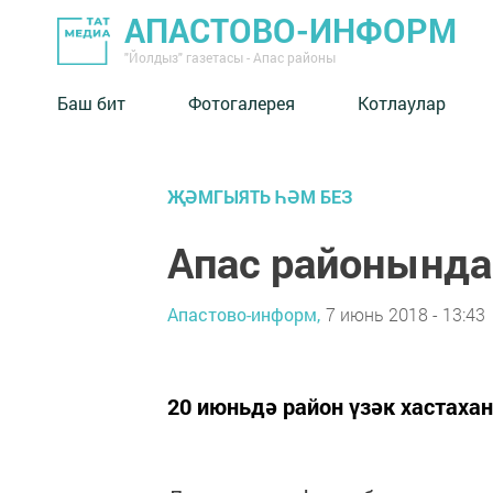
АПАСТОВО-ИНФОРМ
"Йолдыз" газетасы - Апас районы
Баш бит
Фотогалерея
Котлаулар
ҖӘМГЫЯТЬ ҺӘМ БЕЗ
Апас районында
Апастово-информ,
7 июнь 2018 - 13:43
20 июньдә район үзәк хастахан