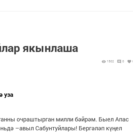
йлар якынлаша
1502
0
ә уза
туганны очраштырган милли бәйрәм. Быел Апас
июньдә –авыл Сабунтуйлары! Бергәләп күңел