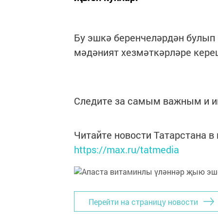
Бу эшкә беренчеләрдән булып 
мәдәният хезмәткәрләре кере
Следите за самым важным и 
Читайте новости Татарстана 
https://max.ru/tatmedia
Перейти на страницу новости