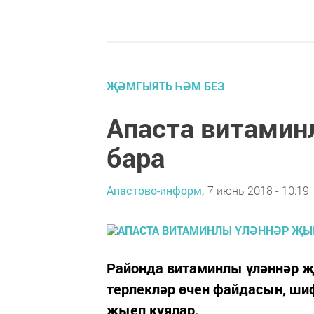
ҖӘМГЫЯТЬ ҺӘМ БЕЗ
Апаста витамин
бара
Апастово-информ,
7 июнь 2018 - 10:19
Районда витаминлы үләннәр 
терлекләр өчен файдасын, шиф
җыеп куялар.