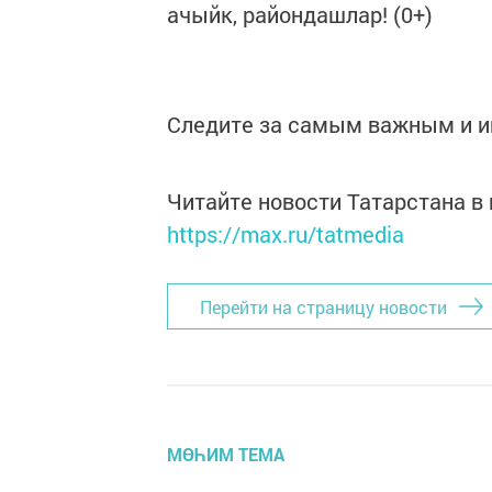
ачыйк, райондашлар! (0+)
Следите за самым важным и 
Читайте новости Татарстана 
https://max.ru/tatmedia
Перейти на страницу новости
МӨҺИМ ТЕМА