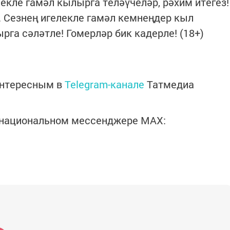
екле гамәл кылырга теләүчеләр, рәхим итегез!
. Сезнең игелекле гамәл кемнеңдер кыл
рга сәләтле! Гомерләр бик кадерле! (18+)
интересным в
Telegram-канале
Татмедиа
в национальном мессенджере MАХ: