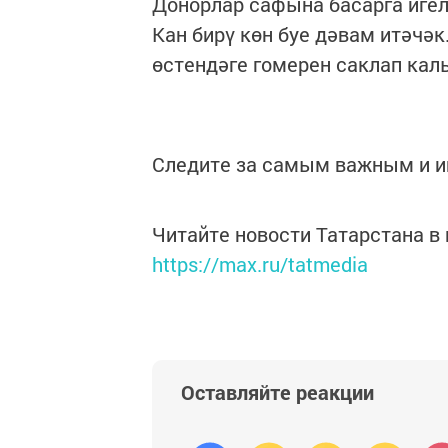
Донорлар сафына басарга игел
Кан бирү көн буе дәвам итәчәк
өстендәге гомерен саклап калы
Следите за самым важным и 
Читайте новости Татарстана 
https://max.ru/tatmedia
Оставляйте реакции