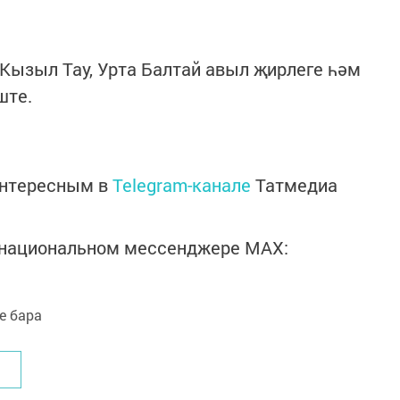
Кызыл Тау, Урта Балтай авыл җирлеге һәм
ште.
интересным в
Telegram-канале
Татмедиа
в национальном мессенджере MАХ: