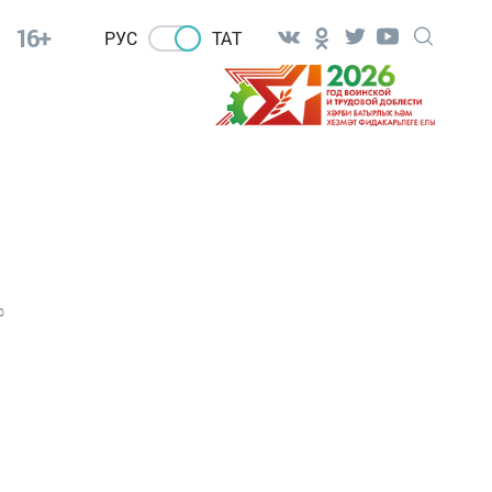
16+
РУС
ТАТ
0