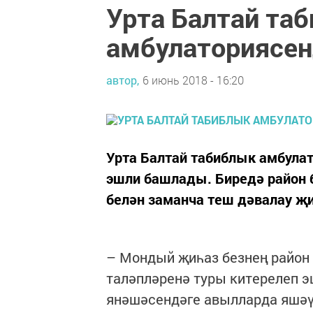
Урта Балтай та
амбулаториясен
автор,
6 июнь 2018 - 16:20
Урта Балтай табиблык амбула
эшли башлады. Биредә район
белән заманча теш дәвалау җ
– Мондый җиһаз безнең район 
таләпләренә туры китерелеп э
янәшәсендәге авылларда яшәү