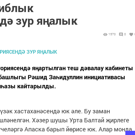
библык
дә зур яңалык
1570
0
ториясендә яңартылган теш дәвалау кабинеты
 башлыгы Рәшид Заһидуллин инициативасы
иһазы кайтарылды.
үзәк хастаханәсендә юк әле. Бу заман
шләнелгән. Хәзер шушы Урта Балтай җирлеге
челәргә Апаска барып йөрисе юк. Алар монда