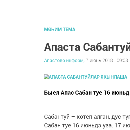
МӨҺИМ ТЕМА
Апаста Сабанту
Апастово-информ,
7 июнь 2018 - 09:08
Быел Апас Сабан туе 16 июньд
Сабантуй – көтеп алган, дус-
Сабан туе 16 июньдә уза. 17 