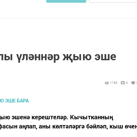
лы үләннәр җыю эше
1160
0
җыю эшенә керештеләр. Кычытканның
асын аңлап, аны көлтәләргә бәйләп, кыш өче