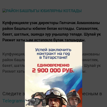
Күпфункцияле үзәк директоры Гөлчәчәк Ахманованы
район башлыгы юбилее белән котлады. Сәламәтлек,
бәхет, шатлык, эшендә зур уңышлар теләде. Шулай ук
Рәхмәт хаты һәм истәлекле бүләк тапшырды.
Күпфункцияле үзәк директоры Гөлчәчәк Ахманованы
район башлыгы юбилее белән котлады. Сәламәтлек,
бәхет, шатлык, эшендә зур уңышлар теләде. Шулай ук
Рәхмәт хаты һәм истәлекле бүләк тапшырды.
Следите за самым важным и интересным в
Telegram-канале
Татмедиа