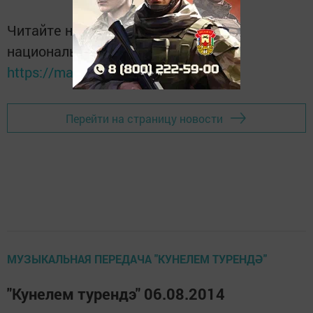
Читайте новости Татарстана в
национальном мессенджере MАХ:
https://max.ru/tatmedia
Перейти на страницу новости
МУЗЫКАЛЬНАЯ ПЕРЕДАЧА "КУНЕЛЕМ ТУРЕНДӘ"
"Кунелем турендэ" 06.08.2014