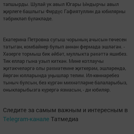
тапшырды. Шулай ук авыл Югары Ындырчы авыл
җирлеге башлыгы Фирдүс Гафиятуллин да юбилярны
тәбрикләп бүләкләде.
Екатерина Петровна сугыш чорының ачысын-төчесен
татыган, комбайнер булып аннан фермада эшләгән. -
Хәзерге тормыш бик әйбәт, муллыкта рәхәттә яшибез.
Тик еллар гына узып киткән. Мине котлаучы
җитәкчеләргә олы рәхмәтемне җиткерәм, эшләрендә,
йөргән юлларында уңышлар телим. Ил-көннәребез
тыныч булсын, без күргән михнәтләрне балаларыбыз,
оныкларыбызга күрергә язмасын, - ди юбиляр.
Следите за самым важным и интересным в
Telegram-канале
Татмедиа