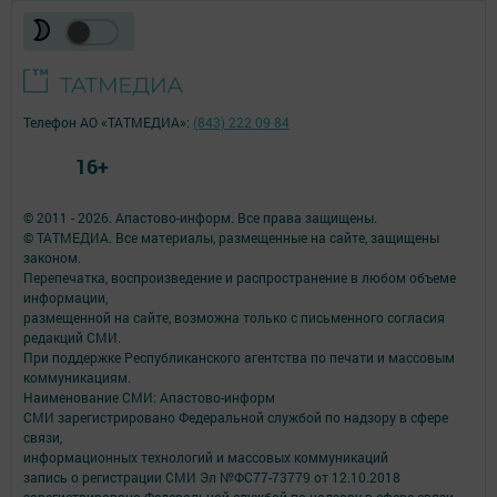
Телефон АО «ТАТМЕДИА»:
(843) 222 09 84
16+
© 2011 - 2026. Апастово-информ. Все права защищены.
© ТАТМЕДИА. Все материалы, размещенные на сайте, защищены
законом.
Перепечатка, воспроизведение и распространение в любом объеме
информации,
размещенной на сайте, возможна только с письменного согласия
редакций СМИ.
При поддержке Республиканского агентства по печати и массовым
коммуникациям.
Наименование СМИ: Апастово-информ
СМИ зарегистрировано Федеральной службой по надзору в сфере
связи,
информационных технологий и массовых коммуникаций
запись о регистрации СМИ Эл №ФС77-73779 от 12.10.2018