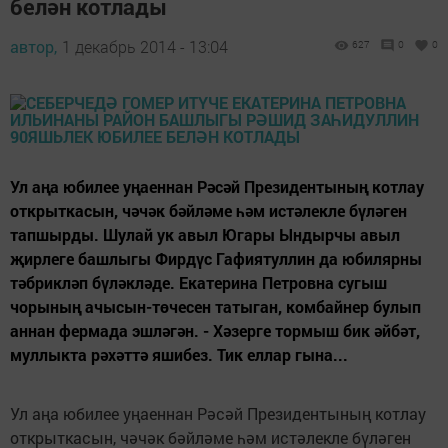
белән котлады
автор,
1 декабрь 2014 - 13:04
627
0
0
Ул аңа юбилее уңаеннан Рәсәй Президентының котлау
открыткасын, чәчәк бәйләме һәм истәлекле бүләген
тапшырды. Шулай ук авыл Югары Ындырчы авыл
җирлеге башлыгы Фирдүс Гафиятуллин да юбилярны
тәбрикләп бүләкләде. Екатерина Петровна сугыш
чорының ачысын-төчесен татыган, комбайнер булып
аннан фермада эшләгән. - Хәзерге тормыш бик әйбәт,
муллыкта рәхәттә яшибез. Тик еллар гына...
Ул аңа юбилее уңаеннан Рәсәй Президентының котлау
открыткасын, чәчәк бәйләме һәм истәлекле бүләген