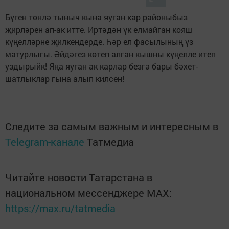
Бүген төнлә тыныч кына яуган кар районыбыз
җирләрен ап-ак итте. Иртәдән үк елмайган кояш
күңелләрне җилкендерде. Һәр ел фасылының үз
матурлыгы. Әйдәгез көтеп алган кышны күңелле итеп
уздырыйк! Яңа яуган ак карлар безгә бары бәхет-
шатлыклар гына алып килсен!
Следите за самым важным и интересным в
Telegram-канале
Татмедиа
Читайте новости Татарстана в
национальном мессенджере MАХ:
https://max.ru/tatmedia