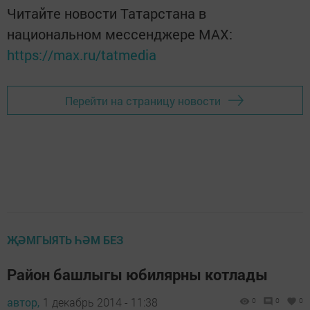
Читайте новости Татарстана в
национальном мессенджере MАХ:
https://max.ru/tatmedia
Перейти на страницу новости
ҖӘМГЫЯТЬ ҺӘМ БЕЗ
Район башлыгы юбилярны котлады
автор,
1 декабрь 2014 - 11:38
0
0
0