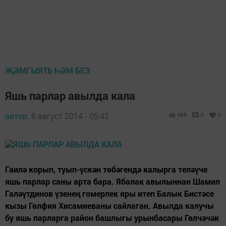
ҖӘМГЫЯТЬ ҺӘМ БЕЗ
Яшь парлар авылда кала
автор,
8 август 2014 - 05:42
985
0
0
Гаилә корып, туып-үскән төбәгендә калырга теләүче
яшь парлар саны арта бара. Ябалак авылыннан Шамил
Галәүтдинов үзенең гомерлек яры итеп Балык Бистәсе
кызы Гөлфия Хисамиеваны сайлаган. Авылда калучы
бу яшь парларга район башлыгы урынбасары Гөлчәчәк