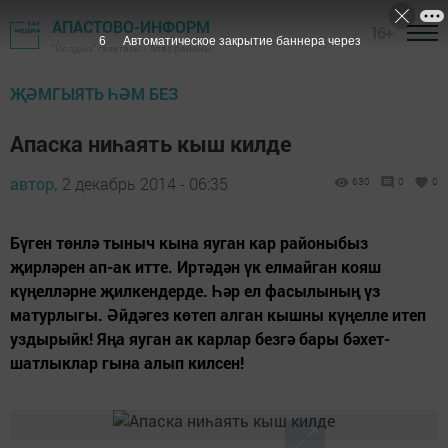
АПАСТОВО-ИНФОРМ
16+
5
Автоматическое закрытие баннера через
"Йолдыз" газетасы - Апас районы
ҖӘМГЫЯТЬ ҺӘМ БЕЗ
Апаска ниһаять кыш килде
автор,
2 декабрь 2014 - 06:35
630
0
0
Бүген төнлә тыныч кына яуган кар районыбыз
җирләрен ап-ак итте. Иртәдән үк елмайган кояш
күңелләрне җилкендерде. Һәр ел фасылының үз
матурлыгы. Әйдәгез көтеп алган кышны күңелле итеп
уздырыйк! Яңа яуган ак карлар безгә бары бәхет-
шатлыклар гына алып килсен!