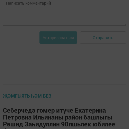
Отправить
Авторизоваться
ҖӘМГЫЯТЬ ҺӘМ БЕЗ
Себерчедә гомер итүче Екатерина
Петровна Ильинаны район башлыгы
Рәшид Заһидуллин 90яшьлек юбилее