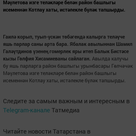
Мәүлетова изге теләкләре белән район башлыгы
исеменнән Котлау хаты, истәлекле бүләк тапшырды.
Гаилә корып, туып-үскән төбәгендә калырга теләүче
яшь парлар саны арта бара. Ябалак авылыннан Шамил
Галәүтдинов үзенең гомерлек яры итеп Балык Бистәсе
кызы Гөлфия Хисамиеваны сайлаган.
Авылда калучы
бу яшь парларга район башлыгы урынбасары Гөлчәчәк
Мәүлетова изге теләкләре белән район башлыгы
исеменнән Котлау хаты, истәлекле бүләк тапшырды.
Следите за самым важным и интересным в
Telegram-канале
Татмедиа
Читайте новости Татарстана в