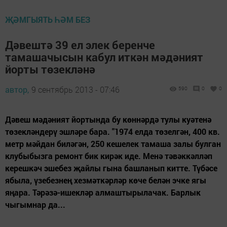
ҖӘМГЫЯТЬ ҺӘМ БЕЗ
Дәвештә 39 ел элек беренче
тамашачысын кабул иткән мәдәният
йорты төзекләнә
автор,
9 сентябрь 2013 - 07:46
590
0
0
Дәвеш мәдәният йортында бу көннәрдә тулы куәтенә
төзекләндерү эшләре бара. "1974 елда төзелгән, 400 кв.
метр мәйдан биләгән, 250 кешелек тамаша залы булган
клубыбызга ремонт бик кирәк иде. Менә тәвәккәлләп
керешкәч эшебез җайлы гына башланып китте. Түбәсе
ябыла, үзебезнең хезмәткәрләр көче белән эчке ягы
яңара. Тәрәзә-ишекләр алмаштырылачак. Барлык
чыгымнар да...