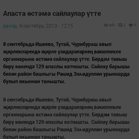
Апаста өстәмә сайлаулар үтте
автор,
9 сентябрь 2013 - 12:15
635
0
0
8 сентябрьдә Ишеево, Тутай, Чүрибураш авыл
җирлекләрендә җирле үзидарәләрнең вәкиллекле
органнарына өстәмә сайлаулар үтте. Бердәм тавыш
бирү көнендә 129 апаслы катнашты. Сайлау барышы
белән район башлыгы Рәшид Заһидуллин урыннарда
булып якыннан танышты.
8 сентябрьдә Ишеево, Тутай, Чүрибураш авыл
җирлекләрендә җирле үзидарәләрнең вәкиллекле
органнарына өстәмә сайлаулар үтте. Бердәм тавыш
бирү көнендә 129 апаслы катнашты. Сайлау барышы
белән район башлыгы Рәшид Заһидуллин урыннарда
булып якыннан танышты.