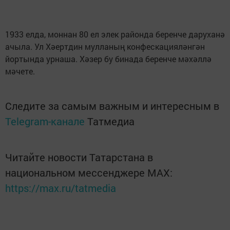
1933 елда, моннан 80 ел элек районда беренче даруханә
ачыла. Ул Хәертдин мулланың конфескацияләнгән
йортында урнаша. Хәзер бу бинада беренче мәхәллә
мәчете.
Следите за самым важным и интересным в
Telegram-канале
Татмедиа
Читайте новости Татарстана в
национальном мессенджере MАХ:
https://max.ru/tatmedia