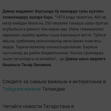
Дәвеш мәдәният йортында бу көннәрдә тулы куәтенә
төзекләндерү эшләре бара.
"1974 елда төзелгән, 400 кв.
метр мәйдан биләгән, 250 кешелек тамаша залы булган
клубыбызга ремонт бик кирәк иде. Менә тәвәккәлләп
керешкәч эшебез җайлы гына башланып китте. Түбәсе
ябыла, үзебезнең хезмәткәрләр көче белән эчке ягы
яңара. Тәрәзә-ишекләр алмаштырылачак. Барлык
чыгымнар да район бюджетыннан. Кыска срокларда
эшне төгәлләргә исәплибез", - ди
Дәвеш авыл җирлеге
башлыгы Таһир Хөсәенов.
Следите за самым важным и интересным в
Telegram-канале
Татмедиа
Читайте новости Татарстана в