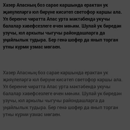
Хәзер Апасның боз сарае каршында ерактан ук
җәяүлеләргә юл бирүне кисәтеп светофор каршы ала.
Ул беренче чиратта Апас урта мәктәбендә укучы
балалар хәвефсезлеге өчен мөһим. Шулай ук биредән
узучы, юл аркылы чыгучы райондашларга да
уңайлылык тудыра. Бер генә шофер да янып торган
утны күрми узмас мөгаен.
Хәзер Апасның боз сарае каршында ерактан ук
җәяүлеләргә юл бирүне кисәтеп светофор каршы ала.
Ул беренче чиратта Апас урта мәктәбендә укучы
балалар хәвефсезлеге өчен мөһим. Шулай ук биредән
узучы, юл аркылы чыгучы райондашларга да
уңайлылык тудыра. Бер генә шофер да янып торган
утны күрми узмас мөгаен.