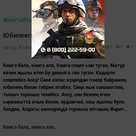
ҖӘМГЫЯТЬ ҺӘМ БЕЗ
Юбилеегыз белән!
автор,
9 сентябрь 2013 - 11:52
0
0
0
Кемгә бала, кемгә апа, Кемгә сеңел һәм туган, Матур
көзне җылы итеп Бу дөньяга син туган. Кадерле
сеңелебез Алсу! Сине ихлас күңелдән гомер бәйрәмең-
юбилеең белән тәбрик итәбез. Сиңа нык сәламәтлек,
тыныч тормыш телибез. Алсу, син безнең өчен
һәрвакытта ачык йөзле, ярдәмчел, олы җанлы була
белдең. Алдагы көннәреңдә тормыш иптәшең Фәрит...
Кемгә бала, кемгә апа,