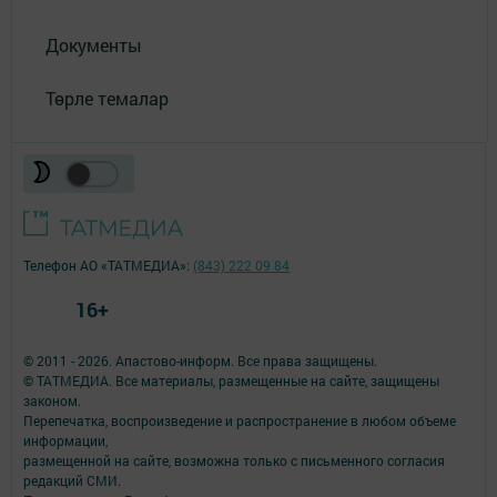
Документы
Төрле темалар
Телефон АО «ТАТМЕДИА»:
(843) 222 09 84
16+
© 2011 - 2026. Апастово-информ. Все права защищены.
© ТАТМЕДИА. Все материалы, размещенные на сайте, защищены
законом.
Перепечатка, воспроизведение и распространение в любом объеме
информации,
размещенной на сайте, возможна только с письменного согласия
редакций СМИ.