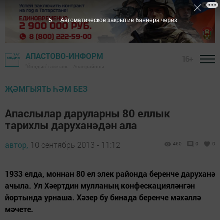
5
Автоматическое закрытие баннера через
АПАСТОВО-ИНФОРМ
16+
"Йолдыз" газетасы - Апас районы
ҖӘМГЫЯТЬ ҺӘМ БЕЗ
Апаслылар даруларны 80 еллык
тарихлы даруханәдән ала
автор,
10 сентябрь 2013 - 11:12
460
0
0
1933 елда, моннан 80 ел элек районда беренче даруханә
ачыла. Ул Хәертдин мулланың конфескацияләнгән
йортында урнаша. Хәзер бу бинада беренче мәхәллә
мәчете.