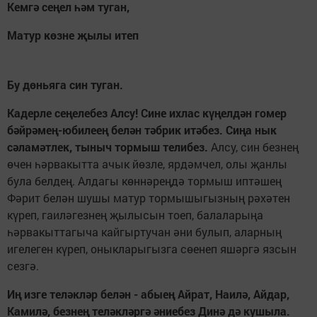
Кемгә сеңел һәм туган,
Матур көзне җылы итеп
Бу дөньяга син туган.
Кадерле сеңелебез Алсу! Сине ихлас күңелдән гомер
бәйрәмең-юбилеең белән тәбрик итәбез. Сиңа нык
сәламәтлек, тыныч тормыш телибез.
Алсу, син безнең
өчен һәрвакытта ачык йөзле, ярдәмчел, олы җанлы
була белдең. Алдагы көннәреңдә тормыш иптәшең
Фәрит белән шушы матур тормышыгызның рәхәтен
күреп, гаиләгезнең җылысын тоеп, балаларыңа
һәрвакыттагыча кайгыртучан әни булып, аларның
игелеген күреп, оныкларыгызга сөенеп яшәргә язсын
сезгә.
Иң изге теләкләр белән - абыең Айрат, Наилә, Айдар,
Камилә, безнең теләкләргә әниебез Динә дә кушыла.