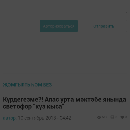
Отправить
Авторизоваться
ҖӘМГЫЯТЬ ҺӘМ БЕЗ
Күрдегезме?! Апас урта мәктәбе янында
светофор “күз кыса”
автор,
10 сентябрь 2013 - 04:42
582
0
0