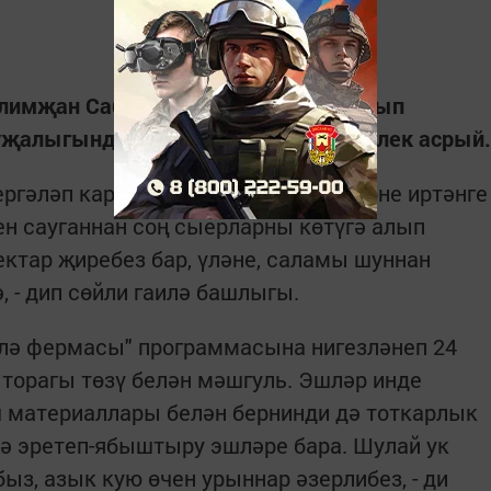
лимҗан Сабиров таңнан да иртә торып
уҗалыгында 32 баш мөгезле эре терлек асрый.
ергәләп карыйбыз. Безнең хезмәт көне иртәнге
ен сауганнан соң сыерларны көтүгә алып
ектар җиребез бар, үләне, саламы шуннан
, - дип сөйли гаилә башлыгы.
илә фермасы" программасына нигезләнеп 24
 торагы төзү белән мәшгуль. Эшләр инде
ш материаллары белән бернинди дә тоткарлык
ә эретеп-ябыштыру эшләре бара. Шулай ук
ыз, азык кую өчен урыннар әзерлибез, - ди