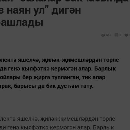
з наян ул” дигән
 башлады
657
0
ерлектә яшелчә, җиләк-җимешләрдән төрле
ди генә кыяфәткә кермәгән алар. Барлык
ойлары бер җиргә тупланган, тик алар
ак, барысы да бик дус һәм тату.
рлектә яшелчә, җиләк-җимешләрдән төрле
ди генә кыяфәткә кермәгән алар. Барлык