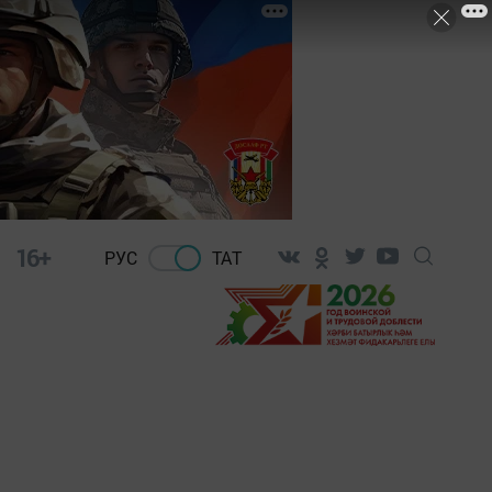
16+
РУС
ТАТ