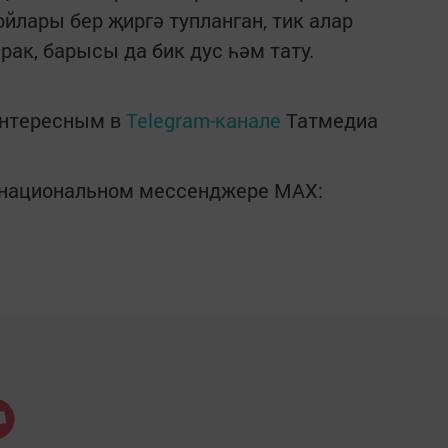
ойлары бер җиргә тупланган, тик алар
к, барысы да бик дус һәм тату.
интересным в
Telegram-канале
Татмедиа
в национальном мессенджере MАХ: