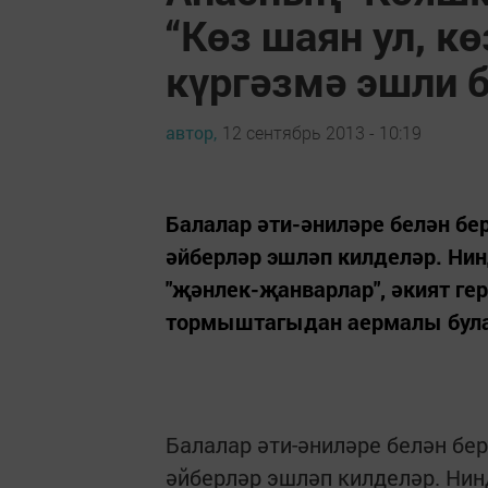
“Көз шаян ул, кө
күргәзмә эшли
автор,
12 сентябрь 2013 - 10:19
Балалар әти-әниләре белән б
әйберләр эшләп килделәр. Нин
"җәнлек-җанварлар", әкият гер
тормыштагыдан аермалы булар
Балалар әти-әниләре белән бе
әйберләр эшләп килделәр. Нин