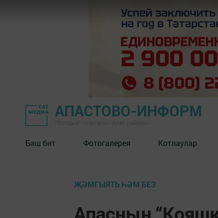
АПАСТОВО-ИНФОРМ
"Йолдыз" газетасы - Апас районы
Баш бит
Фотогалерея
Котлаулар
ҖӘМГЫЯТЬ ҺӘМ БЕЗ
Апасның “Кояшк