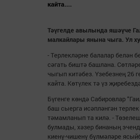
кайта....
Тәүгелде авылында яшәүче Га
малкайлары янына чыга. Ул х
- Терлекләрне балалар белән б
сәгать биштә башлана. Сөтләр
чыгып китәбез. Үзебезнең 26 г
кайта. Көтүлек тә үз җиребездә
Бүгенге көндә Сабировлар "Га
баш сыерга исәпләнгән терлек
тәмамланып та килә. - Төзеле
булмады, хәзер бинаның эченд
киенү-чишенү бүлмәләре ясыйб