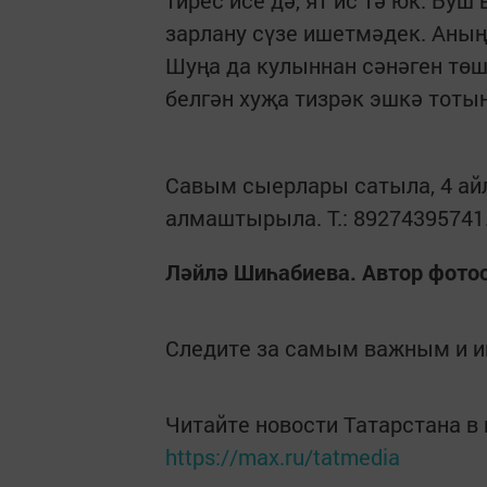
тирес исе дә, ят ис тә юк. Бу
зарлану сүзе ишетмәдек. Аның 
Шуңа да кулыннан сәнәген тө
белгән хуҗа тизрәк эшкә тоты
Савым сыерлары сатыла, 4 айл
алмаштырыла. Т.: 89274395741
Ләйлә Шиһабиева. Автор фото
Следите за самым важным и 
Читайте новости Татарстана 
https://max.ru/tatmedia