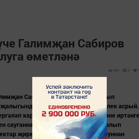
үче Галимҗан Сабиров
алуга өметләнә
686
0
лимҗан Сабиров таңнан да иртә торып
уҗалыгында 32 баш мөгезле эре терлек асрый.
бергәләп карыйбыз. Безнең хезмәт көне иртәнг
ен сауганнан соң сыерларны көтүгә алып
гектар җиребез бар, үләне, саламы шуннан