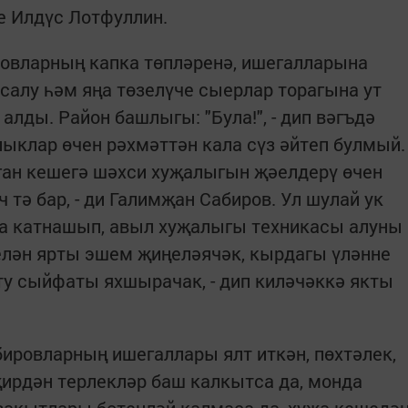
е Илдүс Лотфуллин.
овларның капка төпләренә, ишегалларына
 салу һәм яңа төзелүче сыерлар торагына ут
алды. Район башлыгы: "Була!", - дип вәгъдә
лыклар өчен рәхмәттән кала сүз әйтеп булмый.
ан кешегә шәхси хуҗалыгын җәелдерү өчен
 тә бар, - ди Галимҗан Сабиров. Ул шулай ук
да катнашып, авыл хуҗалыгы техникасы алуны
 белән ярты эшем җиңеләячәк, кырдагы үләнне
йту сыйфаты яхшырачак, - дип киләчәккә якты
бировларның ишегаллары ялт иткән, пөхтәлек,
җирдән терлекләр баш калкытса да, монда