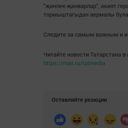
"җәнлек-җанварлар", әкият гер
тормыштагыдан аермалы булара
Следите за самым важным и 
Читайте новости Татарстана 
https://max.ru/tatmedia
Оставляйте реакции