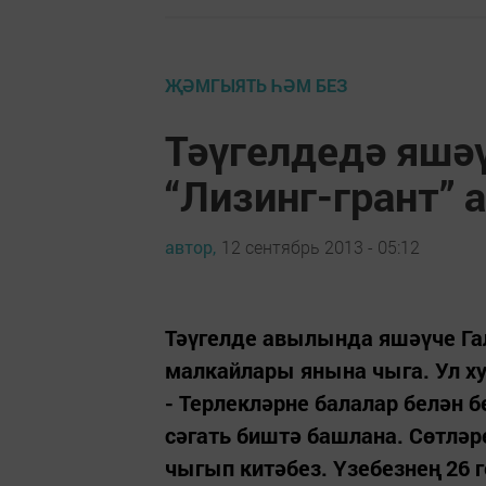
ҖӘМГЫЯТЬ ҺӘМ БЕЗ
Тәүгелдедә яшә
“Лизинг-грант” 
автор,
12 сентябрь 2013 - 05:12
Тәүгелде авылында яшәүче Га
малкайлары янына чыга. Ул х
- Терлекләрне балалар белән 
сәгать биштә башлана. Сөтләр
чыгып китәбез. Үзебезнең 26 