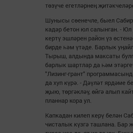
төзүче егетләрнең җитәкчеләр
Шунысы сөенечле, быел Сабир
кадәр бетон юл салынган. - Юл
кертү эшләрен район үз өстенә 
бирде һәм үтәде. Барлык уңай
Тырыш, алдында максаты булг
барлык шартлар да һәм этәргеч
"Лизинг-грант" программасын
да хуп күрә. - Дәүләт ярдәме
җыю, төргәкләү, өйгә алып ка
планнар кора ул.
Капкадан килеп керү белән Са
чисталык күзгә ташлана. Бар 