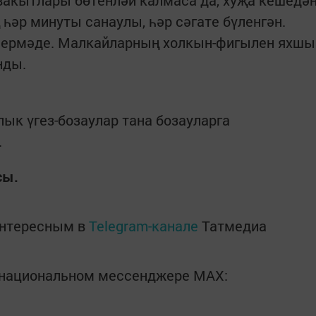
ш вакытлары бөтенләй калмаса да, хуҗа кешедә
һәр минуты санаулы, һәр сәгате бүленгән.
шермәде. Малкайларның холкын-фигылен яхшы
нды.
ык үгез-бозаулар тана бозауларга
.
сы.
интересным в
Telegram-канале
Татмедиа
в национальном мессенджере MАХ: