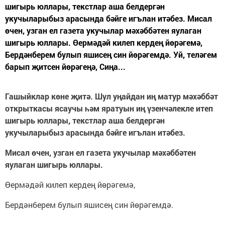
шигырь юллары, текстлар аша белдергән
укучыларыбыз арасында бәйге игълан итәбез. Мисал
өчен, узган ел газета укучылар мәхәббәтен яулаган
шигырь юллары. Өермәдәй килеп кердең йөрәгемә,
Бердәнберем булып яшисең син йөрәгемдә. Уй, теләгем
барып җитсен йөрәгеңә, Сиңа...
Гашыйклар көне җитә. Шул уңайдан иң матур мәхәббәт
открыткасы ясаучы һәм яратуын иң үзенчәлекле итеп
шигырь юллары, текстлар аша белдергән
укучыларыбыз арасында бәйге игълан итәбез.
Мисал өчен, узган ел газета укучылар мәхәббәтен
яулаган шигырь юллары.
Өермәдәй килеп кердең йөрәгемә,
Бердәнберем булып яшисең син йөрәгемдә.