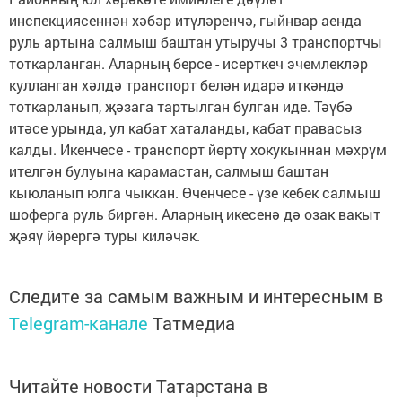
инспекциясеннән хәбәр итүләренчә, гыйнвар аенда
руль артына салмыш баштан утыручы 3 транспортчы
тоткарланган. Аларның берсе - исерткеч эчемлекләр
кулланган хәлдә транспорт белән идарә иткәндә
тоткарланып, җәзага тартылган булган иде. Тәүбә
итәсе урында, ул кабат хаталанды, кабат правасыз
калды. Икенчесе - транспорт йөртү хокукыннан мәхрүм
ителгән булуына карамастан, салмыш баштан
кыюланып юлга чыккан. Өченчесе - үзе кебек салмыш
шоферга руль биргән. Аларның икесенә дә озак вакыт
җәяү йөрергә туры киләчәк.
Следите за самым важным и интересным в
Telegram-канале
Татмедиа
Читайте новости Татарстана в