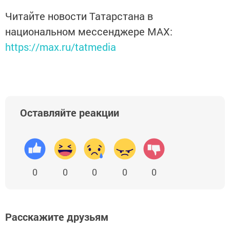
Читайте новости Татарстана в
национальном мессенджере MАХ:
https://max.ru/tatmedia
Оставляйте реакции
0
0
0
0
0
Расскажите друзьям