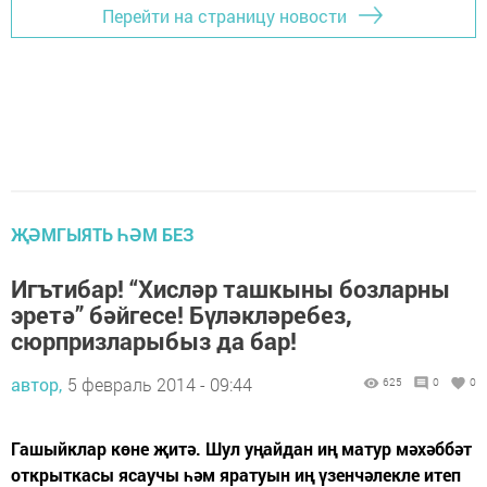
Перейти на страницу новости
ҖӘМГЫЯТЬ ҺӘМ БЕЗ
Игътибар! “Хисләр ташкыны бозларны
эретә” бәйгесе! Бүләкләребез,
сюрпризларыбыз да бар!
автор,
5 февраль 2014 - 09:44
625
0
0
Гашыйклар көне җитә. Шул уңайдан иң матур мәхәббәт
открыткасы ясаучы һәм яратуын иң үзенчәлекле итеп