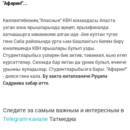
"Афәрин!"...
Көллиятебезнең "Апасные" КВН командасы Апаста
узган зона ярышларында җиңеп, ярымфиналда
катнашырга мөмкинлек алган иде. Әле күптән түгел
генә Саба районында урта һәм башлангыч белем бирү
юнәлешендә КВН ярышлары булып узды.
Студентларыбыз үзләрен бик актив, тәвәккәл, кыю итеп
күрсәттеләр. Сәхнәдә бар яктан да үрнәк булып, өченче
урынны яуладылар. Студентларыбызга бары: "Афәрин!"
- диясе генә кала.
Бу хакта китапханәче Руцилә
Садриева хәбәр итте.
Следите за самым важным и интересным в
Telegram-канале
Татмедиа