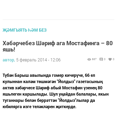
ҖӘМГЫЯТЬ ҺӘМ БЕЗ
Хәбәрчебез Шәриф ага Мостафинга – 80
яшь!
автор,
5 февраль 2014 - 12:06
667
0
0
Түбән Барыш авылында гомер кичерүче, 66 ел
кулыннан каләм төшмәгән "Йолдыз" газетасының
актив хәбәрчесе Шәриф абый Мостафин үзенең 80
яшьлеген каршылады. Шул уңайдан балалары, якын
туганнары белән беррәттән "Йолдыз"лылар да
юбилярга изге теләкләрен җиткерде.