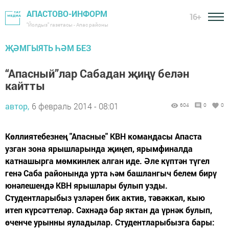
АПАСТОВО-ИНФОРМ
16+
"Йолдыз" газетасы - Апас районы
ҖӘМГЫЯТЬ ҺӘМ БЕЗ
“Апасный”лар Сабадан җиңү белән
кайтты
автор,
6 февраль 2014 - 08:01
604
0
0
Көллиятебезнең "Апасные" КВН командасы Апаста
узган зона ярышларында җиңеп, ярымфиналда
катнашырга мөмкинлек алган иде. Әле күптән түгел
генә Саба районында урта һәм башлангыч белем бирү
юнәлешендә КВН ярышлары булып узды.
Студентларыбыз үзләрен бик актив, тәвәккәл, кыю
итеп күрсәттеләр. Сәхнәдә бар яктан да үрнәк булып,
өченче урынны яуладылар. Студентларыбызга бары: