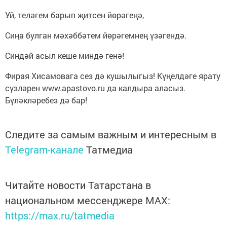
Уй, теләгем барып җитсен йөрәгеңә,
Сиңа булган мәхәббәтем йөрәгемнең үзәгендә.
Синдәй асыл кеше миндә генә!
Фирая Хисамовага сез дә кушылыгыз! Күңелдәге ярату
сүзләрен www.apastovo.ru да калдыра аласыз.
Бүләкләребез дә бар!
Следите за самым важным и интересным в
Telegram-канале
Татмедиа
Читайте новости Татарстана в
национальном мессенджере MАХ:
https://max.ru/tatmedia