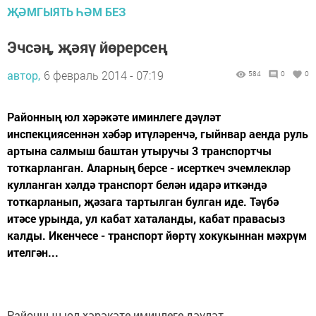
ҖӘМГЫЯТЬ ҺӘМ БЕЗ
Эчсәң, җәяү йөрерсең
автор,
6 февраль 2014 - 07:19
584
0
0
Районның юл хәрәкәте иминлеге дәүләт
инспекциясеннән хәбәр итүләренчә, гыйнвар аенда руль
артына салмыш баштан утыручы 3 транспортчы
тоткарланган. Аларның берсе - исерткеч эчемлекләр
кулланган хәлдә транспорт белән идарә иткәндә
тоткарланып, җәзага тартылган булган иде. Тәүбә
итәсе урында, ул кабат хаталанды, кабат правасыз
калды. Икенчесе - транспорт йөртү хокукыннан мәхрүм
ителгән...
Районның юл хәрәкәте иминлеге дәүләт