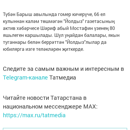
Түбән Барыш авылында гомер кичерүче, 66 ел
кулыннан каләм төшмәгән "Йолдыз" газетасының
актив хәбәрчесе Шәриф абый Мостафин үзенең 80
яшьлеген каршылады. Шул уңайдан балалары, якын
туганнары белән беррәттән "Йолдыз"лылар да
юбилярга изге теләкләрен җиткерде.
Следите за самым важным и интересным в
Telegram-канале
Татмедиа
Читайте новости Татарстана в
национальном мессенджере MАХ:
https://max.ru/tatmedia