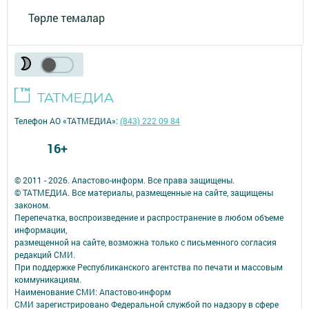
Төрле темалар
Телефон АО «ТАТМЕДИА»:
(843) 222 09 84
16+
© 2011 - 2026. Апастово-информ. Все права защищены.
© ТАТМЕДИА. Все материалы, размещенные на сайте, защищены
законом.
Перепечатка, воспроизведение и распространение в любом объеме
информации,
размещенной на сайте, возможна только с письменного согласия
редакций СМИ.
При поддержке Республиканского агентства по печати и массовым
коммуникациям.
Наименование СМИ: Апастово-информ
СМИ зарегистрировано Федеральной службой по надзору в сфере