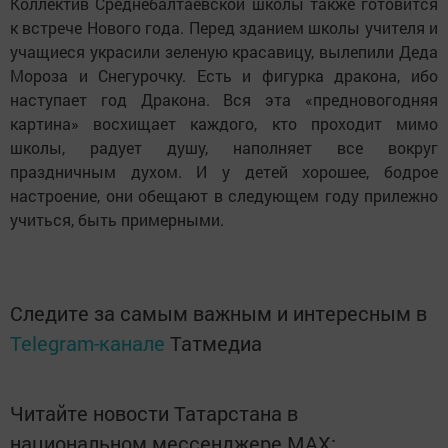
Коллектив Среднебалтаевской школы также готовится
к встрече Нового года. Перед зданием школы учителя и
учащиеся украсили зеленую красавицу, вылепили Деда
Мороза и Снегурочку. Есть и фигурка дракона, ибо
наступает год Дракона. Вся эта «предновогодняя
картина» восхищает каждого, кто проходит мимо
школы, радует душу, наполняет все вокруг
праздничным духом. И у детей хорошее, бодрое
настроение, они обещают в следующем году прилежно
учиться, быть примерными.
Следите за самым важным и интересным в
Telegram-канале
Татмедиа
Читайте новости Татарстана в
национальном мессенджере MАХ: