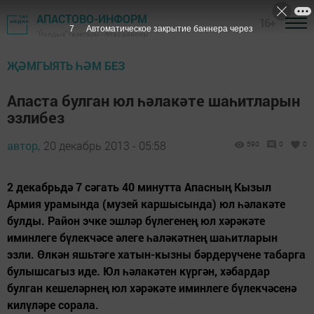
АПАСТОВО-ИНФОРМ
16+
6
Автоматическое закрытие баннера через
"Йолдыз" газетасы - Апас районы
ҖӘМГЫЯТЬ ҺӘМ БЕЗ
Апаста булган юл һәлакәте шаһитларын
эзлибез
автор,
20 декабрь 2013 - 05:58
590
0
0
2 декабрьдә 7 сәгать 40 минутта Апасның Кызыл
Армия урамында (музей каршысында) юл һәлакәте
булды. Район эчке эшләр бүлегенең юл хәрәкәте
иминлеге бүлекчәсе әлеге һаләкәтнең шаһитларын
эзли. Өлкән яшьтәге хатын-кызны бәрдерүчене табарга
булышсагыз иде. Юл һәлакәтен күргән, хәбардар
булган кешеләрнең юл хәрәкәте иминлеге бүлекчәсенә
килүләре сорала.