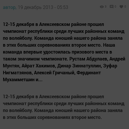
автор,
19 декабрь 2013 - 05:53
3
0
0
12-15 декабря в Алексеевском районе прошел
чемпионат республики среди лучших районных команд
по волейболу. Команда юношей нашего района заняла
в этих больших соревнованиях второе место. Наша
команда впервые удостоилась призового места в
таком значимом чемпионате. Рустам Абдулаев, Андрей
Мунтян, Айрат Хакимов, Динар Зиннатуллин, Зуфар
Нигматзянов, Алексей Гричаный, Фердинант
Мухамметшин и...
12-15 декабря в Алексеевском районе прошел
чемпионат республики среди лучших районных команд
по волейболу. Команда юношей нашего района заняла
в этих больших соревнованиях второе место.