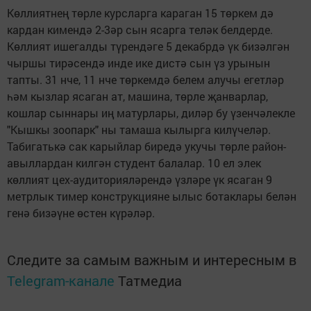
Көллиятнең төрле курсларга караган 15 төркем дә
кардан кимендә 2-3әр сын ясарга теләк белдерде.
Көллият ишегалды түрендәге 5 декабрдә үк бизәлгән
чыршы тирәсендә инде ике дистә сын үз урынын
тапты. 31 нче, 11 нче төркемдә белем алучы егетләр
һәм кызлар ясаган ат, машина, төрле җанварлар,
кошлар сыннары иң матурлары, диләр бу үзенчәлекле
"Кышкы зоопарк" ны тамаша кылырга килүчеләр.
Табигатькә сак карыйлар биредә укучы төрле район-
авыллардан килгән студент балалар. 10 ел элек
көллият цех-аудиторияләрендә үзләре үк ясаган 9
метрлык тимер конструкцияне ылыс ботаклары белән
генә бизәүне өстен күрәләр.
Следите за самым важным и интересным в
Telegram-канале
Татмедиа