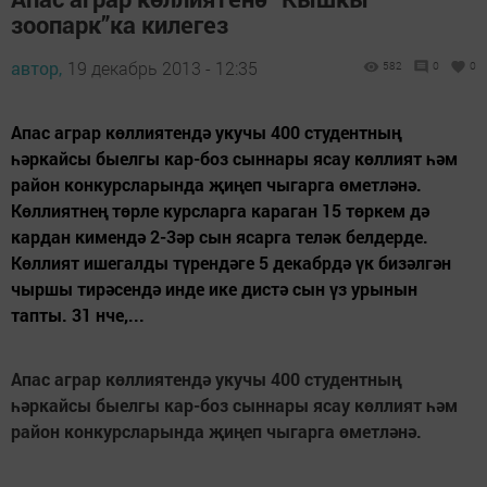
зоопарк”ка килегез
автор,
19 декабрь 2013 - 12:35
582
0
0
Апас аграр көллиятендә укучы 400 студентның
һәркайсы быелгы кар-боз сыннары ясау көллият һәм
район конкурсларында җиңеп чыгарга өметләнә.
Көллиятнең төрле курсларга караган 15 төркем дә
кардан кимендә 2-3әр сын ясарга теләк белдерде.
Көллият ишегалды түрендәге 5 декабрдә үк бизәлгән
чыршы тирәсендә инде ике дистә сын үз урынын
тапты. 31 нче,...
Апас аграр көллиятендә укучы 400 студентның
һәркайсы быелгы кар-боз сыннары ясау көллият һәм
район конкурсларында җиңеп чыгарга өметләнә.