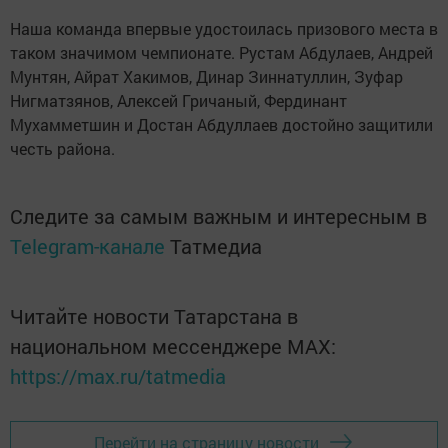
Наша команда впервые удостоилась призового места в
таком значимом чемпионате. Рустам Абдулаев, Андрей
Мунтян, Айрат Хакимов, Динар Зиннатуллин, Зуфар
Нигматзянов, Алексей Гричаный, Фердинант
Мухамметшин и Достан Абдуллаев достойно защитили
честь района.
Следите за самым важным и интересным в
Telegram-канале
Татмедиа
Читайте новости Татарстана в
национальном мессенджере MАХ:
https://max.ru/tatmedia
Перейти на страницу новости