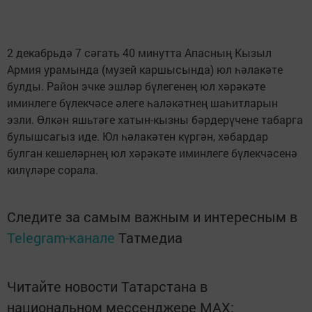
2 декабрьдә 7 сәгать 40 минутта Апасның Кызыл
Армия урамында (музей каршысында) юл һәлакәте
булды. Район эчке эшләр бүлегенең юл хәрәкәте
иминлеге бүлекчәсе әлеге һаләкәтнең шаһитларын
эзли. Өлкән яшьтәге хатын-кызны бәрдерүчене табарга
булышсагыз иде. Юл һәлакәтен күргән, хәбардар
булган кешеләрнең юл хәрәкәте иминлеге бүлекчәсенә
килүләре сорала.
Следите за самым важным и интересным в
Telegram-канале
Татмедиа
Читайте новости Татарстана в
национальном мессенджере MАХ: