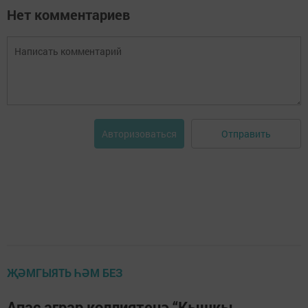
Нет комментариев
Отправить
Авторизоваться
ҖӘМГЫЯТЬ ҺӘМ БЕЗ
Апас аграр көллиятенә “Кышкы