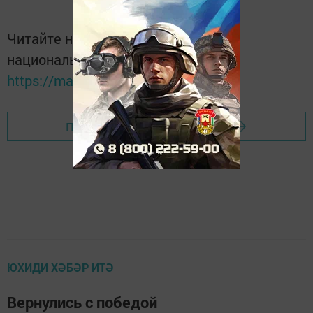
Читайте новости Татарстана в
национальном мессенджере MАХ:
https://max.ru/tatmedia
Перейти на страницу новости
ЮХИДИ ХӘБӘР ИТӘ
Вернулись с победой