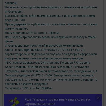
законом.
Перепечатка, воспроизведение и распространение в любом объеме
информации,
размещенной на сайте, возможна только с письменного согласия
редакций СМИ.
При поддержке Республиканского агентства по печати и массовым
коммуникациям.
Наименование СМИ: Апастово-информ
СМИ зарегистрировано Федеральной службой по надзору в сфере
связи,
информационных технологий и массовых коммуникаций
запись о регистрации СМИ Эл №ФС77-73779 от 12.10.2018
зарегистрировано Федеральной службой по надзору в сфере связи,
информационных технологий и массовых коммуникаций
ФИО главного редактора: Сунгатуллина Гульнара Рустамовна
Адрес редакции: 422350, Россиийская Федерация, Республика
Татарстан, Апастовский район, п.г.т. Апастово, ул. Молодежная, д. 1
Телефон редакции: (84376) 2-13-66. Электронная почта редакции:
yolduzz@mail.ru, также на эту электронную почту можете отправить
сообщения о фактах коррупции.
Учредитель СМИ: АО «ТАТМЕДИА»
Антикоррупционная политика
Яшь Татмедиа проектының яңа видеосын
АО «ТАТМЕДИА» использует «cookie»
для персонализации сервисов и
карадыгызмы әле?
удобства пользователей сайтом.