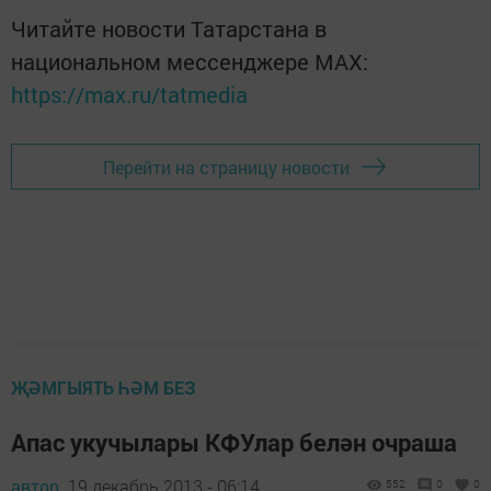
Читайте новости Татарстана в
национальном мессенджере MАХ:
https://max.ru/tatmedia
Перейти на страницу новости
ҖӘМГЫЯТЬ ҺӘМ БЕЗ
Апас укучылары КФУлар белән очраша
автор,
19 декабрь 2013 - 06:14
552
0
0