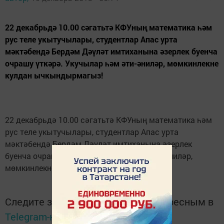
22 декабрьдә 10.00 сәгатьтә КФУның математика һәм
рус теле укытучылары, студентлар Апас урта
мәктәбендә Бердәм Дәүләт имтиханына әзерлек буенча
очрашу үткәрә. Укучылар һәм әти-әниләр, мөмкинлекне
кулдан ычкындырмагыз!
22 декабрьдә 10.00 сәгатьтә КФУның математика һәм
рус теле укытучылары, студентлар Апас урта
мәктәбендә Бердәм Дәүләт имтиханына әзерлек
буенча очрашу үткәрә. Укучылар һәм әти-әниләр,
мөмкинлекне кулдан ычкындырмагыз!
Следите за самым важным и интересным в
Telegram-канале
Татмедиа