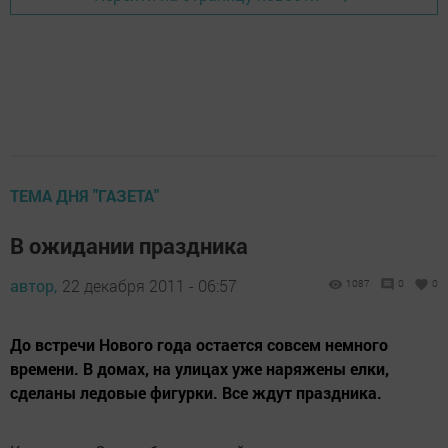
ТЕМА ДНЯ "ГАЗЕТА"
В ожидании праздника
автор,
22 декабря 2011 - 06:57
1087
0
0
До встречи Нового года остается совсем немного
времени. В домах, на улицах уже наряжены елки,
сделаны ледовые фигурки. Все ждут праздника.