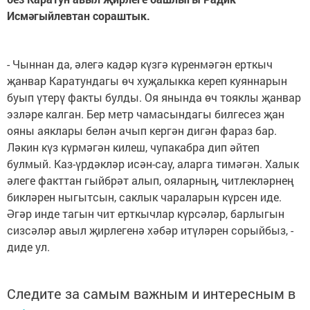
Исмәгыйлевтан сораштык.
- Чыннан да, әлегә кадәр күзгә күренмәгән ерткыч
җанвар Каратундагы өч хуҗалыкка кереп куяннарын
буып үтерү факты булды. Оя янында өч тояклы җанвар
эзләре калган. Бер метр чамасындагы билгесез җан
ояны аяклары белән ачып кергән дигән фараз бар.
Ләкин күз күрмәгән килеш, чупакабра дип әйтеп
булмый. Каз-үрдәкләр исән-сау, аларга тимәгән. Халык
әлеге факттан гыйбрәт алып, ояларның, читлекләрнең
бикләрен ныгытсын, саклык чараларын күрсен иде.
Әгәр инде тагын чит ерткычлар күрсәләр, барлыгын
сизсәләр авыл җирлегенә хәбәр итүләрен сорыйбыз, -
диде ул.
Следите за самым важным и интересным в