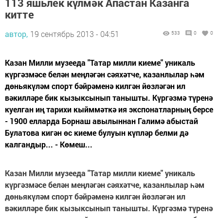
113 яшьлек күлмәк Апастан Казанга
китте
автор,
19 сентябрь 2013 - 04:51
533
0
0
Казан Милли музееда "Татар милли киеме" уникаль
күргәзмәсе белән меңләгән сәяхәтче, казанлылар һәм
дөньякүләм спорт бәйрәменә килгән йөзләгән ил
вәкилләре бик кызыксынып танышты. Күргәзмә түренә
куелган иң тарихи кыйммәткә ия экспонатларның берсе
- 1900 елларда Борнаш авылыннан Галимә абыстай
Булатова кигән өс киеме булуын күпләр белми дә
калгандыр... - Көмеш...
Казан Милли музееда "Татар милли киеме" уникаль
күргәзмәсе белән меңләгән сәяхәтче, казанлылар һәм
дөньякүләм спорт бәйрәменә килгән йөзләгән ил
вәкилләре бик кызыксынып танышты. Күргәзмә түренә