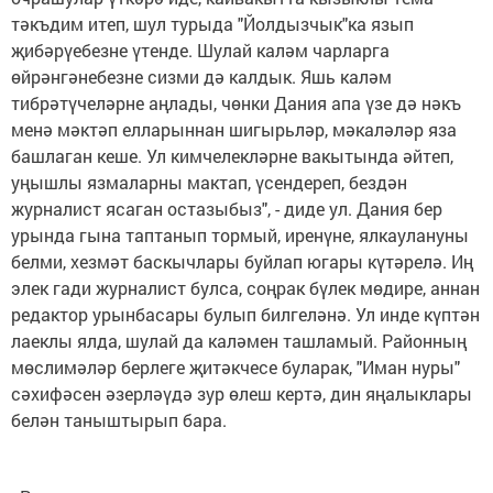
тәкъдим итеп, шул турыда "Йолдызчык"ка язып
җибәрүебезне үтенде. Шулай каләм чарларга
өйрәнгәнебезне сизми дә калдык. Яшь каләм
тибрәтүчеләрне аңлады, чөнки Дания апа үзе дә нәкъ
менә мәктәп елларыннан шигырьләр, мәкаләләр яза
башлаган кеше. Ул кимчелекләрне вакытында әйтеп,
уңышлы язмаларны мактап, үсендереп, бездән
журналист ясаган остазыбыз", - диде ул. Дания бер
урында гына таптанып тормый, иренүне, ялкаулануны
белми, хезмәт баскычлары буйлап югары күтәрелә. Иң
элек гади журналист булса, соңрак бүлек мөдире, аннан
редактор урынбасары булып билгеләнә. Ул инде күптән
лаеклы ялда, шулай да каләмен ташламый. Районның
мөслимәләр берлеге җитәкчесе буларак, "Иман нуры"
сәхифәсен әзерләүдә зур өлеш кертә, дин яңалыклары
белән таныштырып бара.