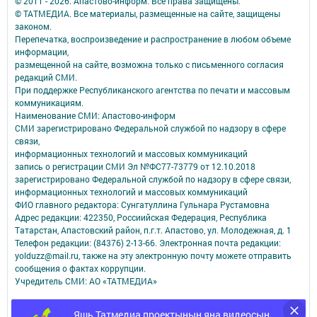
© 2011 - 2026. Апастово-информ. Все права защищены.
© ТАТМЕДИА. Все материалы, размещенные на сайте, защищены
законом.
Перепечатка, воспроизведение и распространение в любом объеме
информации,
размещенной на сайте, возможна только с письменного согласия
редакций СМИ.
При поддержке Республиканского агентства по печати и массовым
коммуникациям.
Наименование СМИ: Апастово-информ
СМИ зарегистрировано Федеральной службой по надзору в сфере
связи,
информационных технологий и массовых коммуникаций
запись о регистрации СМИ Эл №ФС77-73779 от 12.10.2018
зарегистрировано Федеральной службой по надзору в сфере связи,
информационных технологий и массовых коммуникаций
ФИО главного редактора: Сунгатуллина Гульнара Рустамовна
Адрес редакции: 422350, Россиийская Федерация, Республика
Татарстан, Апастовский район, п.г.т. Апастово, ул. Молодежная, д. 1
Телефон редакции: (84376) 2-13-66. Электронная почта редакции:
yolduzz@mail.ru, также на эту электронную почту можете отправить
сообщения о фактах коррупции.
Учредитель СМИ: АО «ТАТМЕДИА»
Антикоррупционная политика
Яшь Татмедиа проектының яңа видеосын