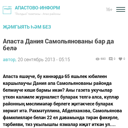
АПАСТОВО-ИНФОРМ
16+
"Йолдыз" газетасы - Апас районы
ҖӘМГЫЯТЬ ҺӘМ БЕЗ
Апаста Дания Самольянованы бар да
белә
автор,
20 сентябрь 2013 - 05:15
680
0
0
Апаста яшәүче, бу көннәрдә 65 яшьлек юбилеен
каршылаучы Дания апа Самольянованы районда
белмәүче кеше бармы икән? Аны газета укучылар
үткен каләмле журналист буларак телгә алса, күпләр
районның мөслимәләр берлеге җитәкчесе буларак
хөрмәт итә. Рәхмәтуллина, Абделхакова, Самольянова
фамилияләре белән 22 ел дәвамында тирән фикерле,
тәрбияви, тиз укылышлы язмалар иҗат иткән ул....