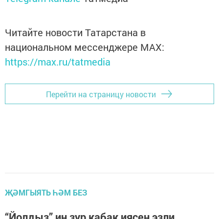
Читайте новости Татарстана в
национальном мессенджере MАХ:
https://max.ru/tatmedia
Перейти на страницу новости
ҖӘМГЫЯТЬ ҺӘМ БЕЗ
“Йолдыз” иң зур кабак иясен эзли