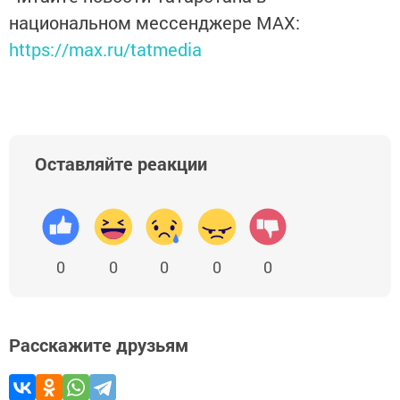
национальном мессенджере MАХ:
https://max.ru/tatmedia
Оставляйте реакции
0
0
0
0
0
Расскажите друзьям