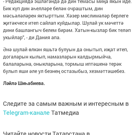
- Редакциядә эшләгәндә дә дин темасы миңа якын иде.
Бик күп дин әһелләре белән очраштым, дин
мәсьәләләрен яктырттым. Хәзер мөслимәләр берлеге
җитәкчесе итеп сайлап куйдылар. Шулай ук мәчеттә
дини башлангыч белем бирәм. Хатын-кызлар бик теләп
укыйлар", - ди Дания апа.
Әнә шулай өлкән яшьтә булуын да онытып, иҗат итеп,
догаларын кылып, намазларын калдырмыйча,
балаларына, оныкларына, тормыш иптәшенә терәк
булып яши әле ул безнең остазыбыз, хезмәттәшебез.
Ләйлә Шиһабиева.
Следите за самым важным и интересным в
Telegram-канале
Татмедиа
Читайте новости Татарстана в