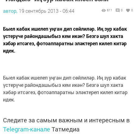
автор,
19 сентябрь 2013 - 06:44
611
0
0
Быел кабак ишелеп уңган дип сөйлиләр. Иң зур кабак
үстерүче райондашыбыз кем икән? Безгә шул хакта
хәбәр итсәгез, фотоаппаратны эләктереп килеп китәр
идек.
Быел кабак ишелеп уңган дип сөйлиләр. Иң зур кабак
үстерүче райондашыбыз кем икән? Безгә шул хакта
хәбәр итсәгез, фотоаппаратны эләктереп килеп китәр
идек.
Следите за самым важным и интересным в
Telegram-канале
Татмедиа