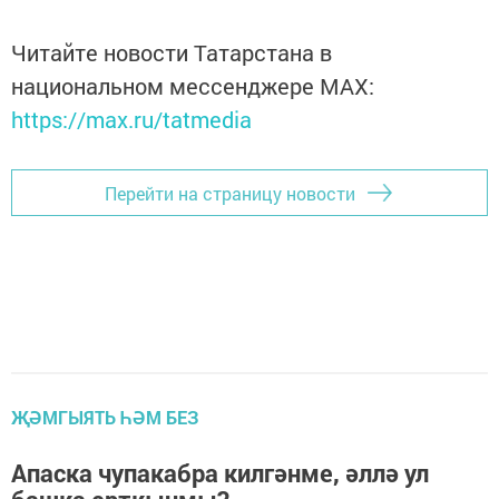
Читайте новости Татарстана в
национальном мессенджере MАХ:
https://max.ru/tatmedia
Перейти на страницу новости
ҖӘМГЫЯТЬ ҺӘМ БЕЗ
Апаска чупакабра килгәнме, әллә ул