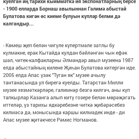
куелган иң тарихи кыйммәткә ия экспонатларның берсе
- 1900 елларда Борнаш авылыннан Галимә абыстай
Булатова кигән өс киеме булуын күпләр белми дә
калгандыр...
- Көмеш җеп белән чигүле күпертмәле затлы бу
күлмәкне, ерак Кытайда кулдан бәйләнгән чын ефәк
шәл, читек-калфакларны Әлмәндәр авыл музеена 1987
елда абыстайның килене Җиһан Булатова китергән иде.
2005 елда Апас үзәк "Туган як" музее ачылу
тантанасында ул бирегә куелды. Татарстан Милли
музее хезмәткәрләре, галимнәр безгә килгәч, аны күп
тапкырлар Казанга алып китү гозере белән мөрәҗәгать
иттеләр, үз тарихы ядкәребезне читкә җибәрәсебез
килмәсә дә, монысында каршы килмәдек инде - ди
Апас музее җитәкчесе Рәмис Ногманов.