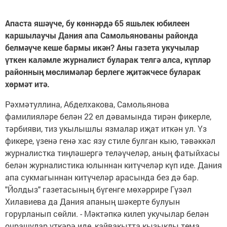
Апаста яшәүче, бу көннәрдә 65 яшьлек юбилеен
каршылаучы Дания апа Самольянованы районда
белмәүче кеше бармы икән? Аны газета укучылар
үткен каләмле журналист буларак телгә алса, күпләр
районның мөслимәләр берлеге җитәкчесе буларак
хөрмәт итә.
Рәхмәтуллина, Абделхакова, Самольянова
фамилияләре белән 22 ел дәвамында тирән фикерле,
тәрбияви, тиз укылышлы язмалар иҗат иткән ул. Үз
фикере, үзенә генә хас язу стиле булган кыю, тәвәккәл
журналистка тиңләшергә теләүчеләр, аның фатыйхасы
белән журналистика юлыннан китүчеләр күп иде. Дания
апа сукмагыннан китүчеләр арасында без дә бар.
"Йолдыз" газетасының бүгенге мөхәррире Гүзәл
Хилавиева да Дания апаның шәкерте булуын
горурланып сөйли. - Мәктәпкә килеп укучылар белән
очрашулар үткәрә иде, кайвакытта кызыклы тема