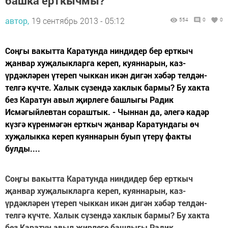
башка ерткычмы?
автор,
19 сентябрь 2013 - 05:12
554
0
0
Соңгы вакытта Каратунда ниндидер бер ерткыч
җанвар хуҗалыкларга кереп, куяннарын, каз-
үрдәкләрен үтереп чыккан икән дигән хәбәр телдән-
телгә күчте. Халык сүзендә хаклык бармы? Бу хакта
без Каратун авыл җирлеге башлыгы Радик
Исмәгыйлевтан сораштык. - Чыннан да, әлегә кадәр
күзгә күренмәгән ерткыч җанвар Каратундагы өч
хуҗалыкка кереп куяннарын буып үтерү факты
булды....
Соңгы вакытта Каратунда ниндидер бер ерткыч
җанвар хуҗалыкларга кереп, куяннарын, каз-
үрдәкләрен үтереп чыккан икән дигән хәбәр телдән-
телгә күчте. Халык сүзендә хаклык бармы? Бу хакта
без Каратун авыл җирлеге башлыгы Радик