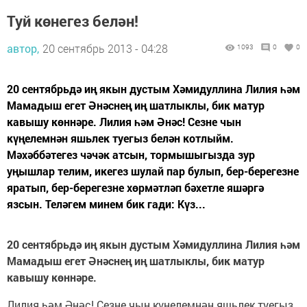
Туй көнегез белән!
автор,
20 сентябрь 2013 - 04:28
1093
0
0
20 сентябрьдә иң якын дустым Хәмидуллина Лилия һәм
Мамадыш егет Әнәснең иң шатлыклы, бик матур
кавышу көннәре. Лилия һәм Әнәс! Сезне чын
күңелемнән яшьлек туегыз белән котлыйм.
Мәхәббәтегез чәчәк атсын, тормышыгызда зур
уңышлар телим, икегез шулай пар булып, бер-берегезне
яратып, бер-берегезне хөрмәтләп бәхетле яшәргә
язсын. Теләгем минем бик гади: Күз...
20 сентябрьдә иң якын дустым Хәмидуллина Лилия һәм
Мамадыш егет Әнәснең иң шатлыклы, бик матур
кавышу көннәре.
Лилия һәм Әнәс! Сезне чын күңелемнән яшьлек туегыз