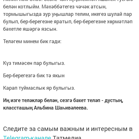
белән котлыйм. Мәхәббәтегез чәчәк атсын,
тормышыгызда зур уңышлар телим, икегез шулай пар
булып, бер-берегезне яратып, бер-берегезне хөрмәтләп
бәхетле яшәргә язсын.
Теләгем минем бик гади:
Күз тимәсен пар булыгыз.
Бер-берегезгә бик тә якын
Карап туймаслык яр булыгыз.
Иң изге теләкләр белән, сезгә бәхет теләп - дустың,
классташың Альбина Шаһивәлеева.
Следите за самым важным и интересным в
Telegram-канале
Татмедиа