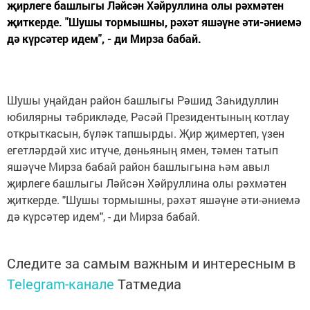
җирлеге башлыгы Ләйсән Хәйруллина олы рәхмәтен
җиткерде. "Шушы тормышны, рәхәт яшәүне әти-әниемә
дә күрсәтер идем", - ди Мирза бабай.
Шушы уңайдан район башлыгы Рәшид Заһидуллин
юбилярны тәбрикләде, Рәсәй Президентының котлау
открыткасын, бүләк тапшырды. Җир җимертеп, үзен
егетләрдәй хис итүче, дөньяның ямен, тәмен татып
яшәүче Мирза бабай район башлыгына һәм авыл
җирлеге башлыгы Ләйсән Хәйруллина олы рәхмәтен
җиткерде. "Шушы тормышны, рәхәт яшәүне әти-әниемә
дә күрсәтер идем", - ди Мирза бабай.
Следите за самым важным и интересным в
Telegram-канале
Татмедиа