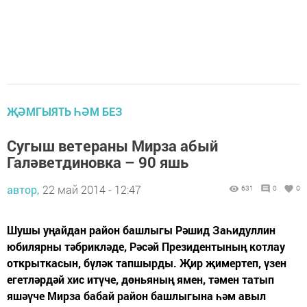
ҖӘМГЫЯТЬ ҺӘМ БЕЗ
Сугыш ветераны Мирза абый
Галәветдиновка – 90 яшь
автор,
22 май 2014 - 12:47
631
0
0
Шушы уңайдан район башлыгы Рәшид Заһидуллин
юбилярны тәбрикләде, Рәсәй Президентының котлау
открыткасын, бүләк тапшырды. Җир җимертеп, үзен
егетләрдәй хис итүче, дөньяның ямен, тәмен татып
яшәүче Мирза бабай район башлыгына һәм авыл