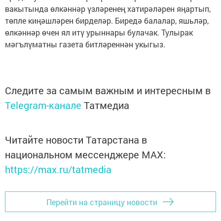
вакытында өлкәннәр үзләренең хатирәләрен яңартып,
төпле киңәшләрен бирделәр. Биредә балалар, яшьләр,
өлкәннәр өчен ял итү урыннары булачак. Тулырак
мәгълүматны газета битләреннән укыгыз.
Следите за самым важным и интересным в
Telegram-канале
Татмедиа
Читайте новости Татарстана в
национальном мессенджере MАХ:
https://max.ru/tatmedia
Перейти на страницу новости