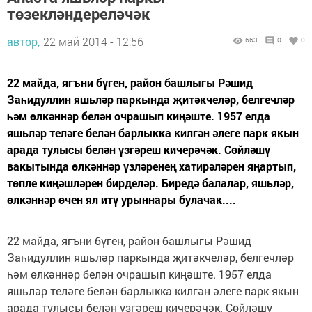
төзекләндереләчәк
автор,
22 май 2014 - 12:56
663
0
0
22 майда, ягъни бүген, район башлыгы Рәшид
Заһидуллин яшьләр паркында җитәкчеләр, белгечләр
һәм өлкәннәр белән очрашып киңәште. 1957 елда
яшьләр теләге белән барлыкка килгән әлеге парк якын
арада тулысы белән үзгәреш кичерәчәк. Сөйләшү
вакытында өлкәннәр үзләренең хатирәләрен яңартып,
төпле киңәшләрен бирделәр. Биредә балалар, яшьләр,
өлкәннәр өчен ял итү урыннары булачак....
22 майда, ягъни бүген, район башлыгы Рәшид
Заһидуллин яшьләр паркында җитәкчеләр, белгечләр
һәм өлкәннәр белән очрашып киңәште. 1957 елда
яшьләр теләге белән барлыкка килгән әлеге парк якын
арада тулысы белән үзгәреш кичерәчәк. Сөйләшү