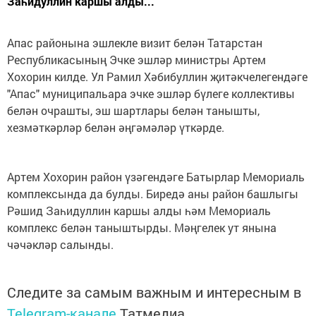
Заһидуллин каршы алды...
Апас районына эшлекле визит белән Татарстан
Республикасының Эчке эшләр министры Артем
Хохорин килде. Ул Рамил Хәбибуллин җитәкчелегендәге
"Апас" муниципальара эчке эшләр бүлеге коллективы
белән очрашты, эш шартлары белән танышты,
хезмәткәрләр белән әңгәмәләр үткәрде.
Артем Хохорин район үзәгендәге Батырлар Мемориаль
комплексында да булды. Биредә аны район башлыгы
Рәшид Заһидуллин каршы алды һәм Мемориаль
комплекс белән таныштырды. Мәңгелек ут янына
чәчәкләр салынды.
Следите за самым важным и интересным в
Telegram-канале
Татмедиа