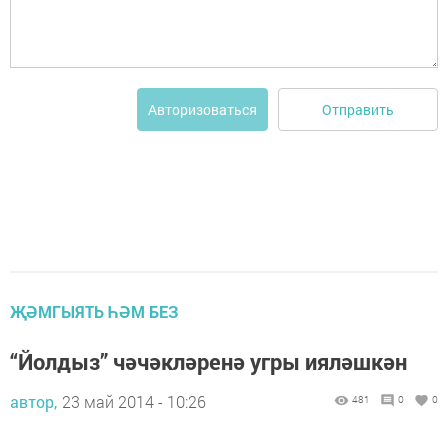
Отправить
Авторизоваться
ҖӘМГЫЯТЬ ҺӘМ БЕЗ
“Йолдыз” чәчәкләренә угры ияләшкән
автор,
23 май 2014 - 10:26
481
0
0