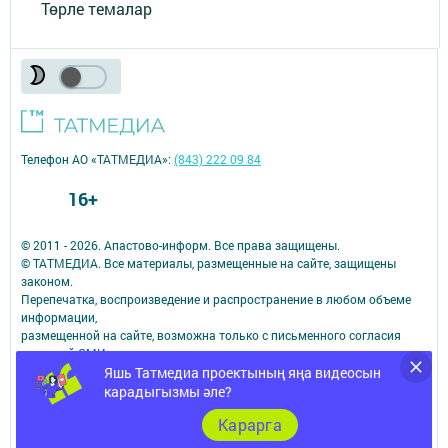
Төрле темалар
Телефон АО «ТАТМЕДИА»:
(843) 222 09 84
16+
© 2011 - 2026. Апастово-информ. Все права защищены.
© ТАТМЕДИА. Все материалы, размещенные на сайте, защищены
законом.
Перепечатка, воспроизведение и распространение в любом объеме
информации,
размещенной на сайте, возможна только с письменного согласия
редакций СМИ.
При поддержке Республиканского агентства по печати и массовым
Яшь Татмедиа проектының яңа видеосын
коммуникациям.
карадыгызмы әле?
Наименование СМИ: Апастово-информ
Карарга
СМИ зарегистрировано Федеральной службой по надзору в сфере
связи,