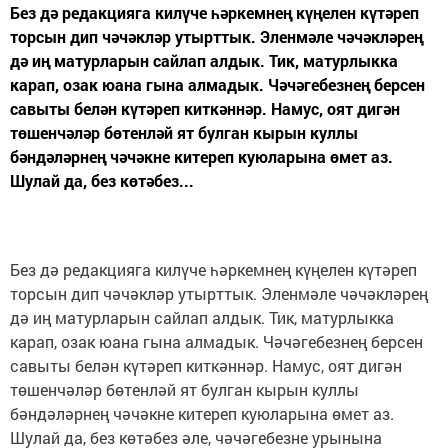
Без дә редакцияга килүче һәркемнең күңелен күтәреп
торсын дип чәчәкләр утырттык. Эленмәле чәчәкләрең
дә иң матурларын сайлап алдык. Тик, матурлыкка
карап, озак юана гына алмадык. Чәчәгебезнең берсен
савыты белән күтәреп киткәннәр. Намус, оят дигән
төшенчәләр бөтенләй ят булган кырын куллы
бәндәләрнең чәчәкне китереп куюларына өмет аз.
Шулай да, без көтәбез...
Без дә редакцияга килүче һәркемнең күңелен күтәреп
торсын дип чәчәкләр утырттык. Эленмәле чәчәкләрең
дә иң матурларын сайлап алдык. Тик, матурлыкка
карап, озак юана гына алмадык. Чәчәгебезнең берсен
савыты белән күтәреп киткәннәр. Намус, оят дигән
төшенчәләр бөтенләй ят булган кырын куллы
бәндәләрнең чәчәкне китереп куюларына өмет аз.
Шулай да, без көтәбез әле, чәчәгебезне урынына