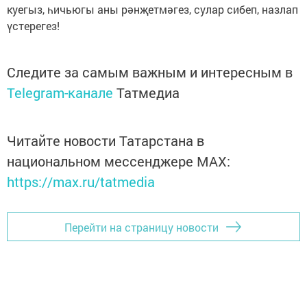
куегыз, һичьюгы аны рәнҗетмәгез, сулар сибеп, назлап
үстерегез!
Следите за самым важным и интересным в
Telegram-канале
Татмедиа
Читайте новости Татарстана в
национальном мессенджере MАХ:
https://max.ru/tatmedia
Перейти на страницу новости