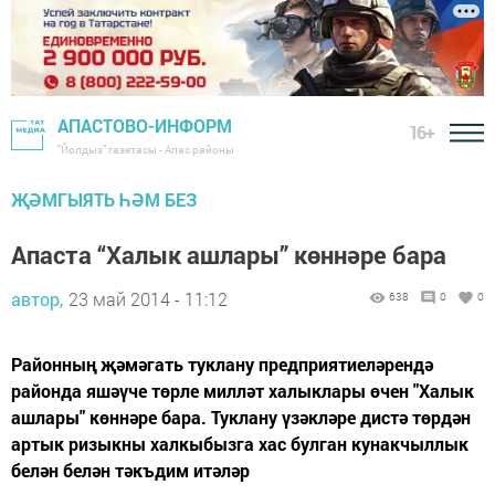
АПАСТОВО-ИНФОРМ
16+
"Йолдыз" газетасы - Апас районы
ҖӘМГЫЯТЬ ҺӘМ БЕЗ
Апаста “Халык ашлары” көннәре бара
автор,
23 май 2014 - 11:12
638
0
0
Районның җәмәгать туклану предприятиеләрендә
районда яшәүче төрле милләт халыклары өчен "Халык
ашлары" көннәре бара. Туклану үзәкләре дистә төрдән
артык ризыкны халкыбызга хас булган кунакчыллык
белән белән тәкъдим итәләр