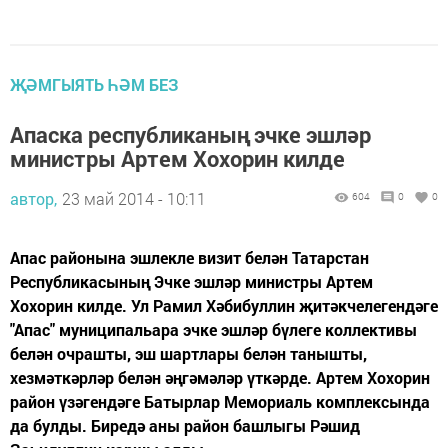
ҖӘМГЫЯТЬ ҺӘМ БЕЗ
Апаска республиканың эчке эшләр
министры Артем Хохорин килде
автор,
23 май 2014 - 10:11
604
0
0
Апас районына эшлекле визит белән Татарстан
Республикасының Эчке эшләр министры Артем
Хохорин килде. Ул Рамил Хәбибуллин җитәкчелегендәге
"Апас" муниципальара эчке эшләр бүлеге коллективы
белән очрашты, эш шартлары белән танышты,
хезмәткәрләр белән әңгәмәләр үткәрде. Артем Хохорин
район үзәгендәге Батырлар Мемориаль комплексында
да булды. Биредә аны район башлыгы Рәшид