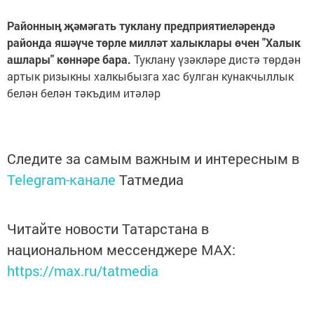
Районның җәмәгать туклану предприятиеләрендә
районда яшәүче төрле милләт халыклары өчен "Халык
ашлары" көннәре бара.
Туклану үзәкләре дистә төрдән
артык ризыкны халкыбызга хас булган кунакчыллык
белән белән тәкъдим итәләр
Следите за самым важным и интересным в
Telegram-канале
Татмедиа
Читайте новости Татарстана в
национальном мессенджере MАХ:
https://max.ru/tatmedia