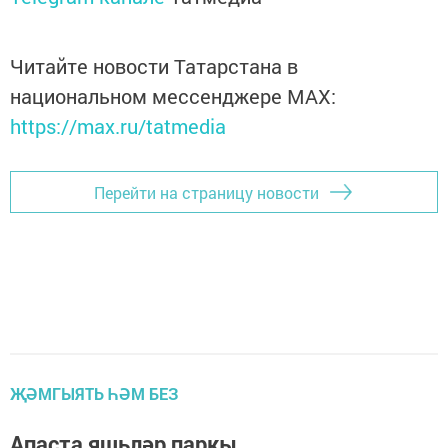
Читайте новости Татарстана в
национальном мессенджере MАХ:
https://max.ru/tatmedia
Перейти на страницу новости
ҖӘМГЫЯТЬ ҺӘМ БЕЗ
Апаста яшьләр паркы