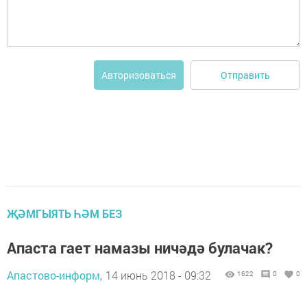
Отправить
Авторизоваться
ҖӘМГЫЯТЬ ҺӘМ БЕЗ
Апаста гает намазы ничәдә булачак?
Апастово-информ,
14 июнь 2018 - 09:32
1622
0
0