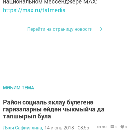
национальном мессенджере MАХ:
https://max.ru/tatmedia
Перейти на страницу новости
МӨҺИМ ТЕМА
Район социаль яклау бүлегенә
гаризаларны өйдән чыкмыйча да
тапшырып була
Ляля Сафиуллина,
14 июнь 2018 - 08:55
968
0
0