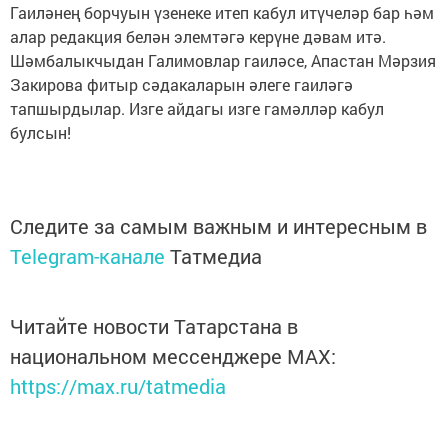
Гаиләнең борчуын үзенеке итеп кабул итүчеләр бар һәм
алар редакция белән элемтәгә керүне дәвам итә.
Шәмбалыкчыдан Галимовлар гаиләсе, Апастан Мәрзия
Закирова фитыр сәдакаларын әлеге гаиләгә
тапшырдылар. Изге айдагы изге гамәлләр кабул
булсын!
Следите за самым важным и интересным в
Telegram-канале
Татмедиа
Читайте новости Татарстана в
национальном мессенджере MАХ:
https://max.ru/tatmedia