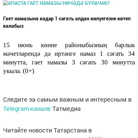
Гает намазына кадәр 1 сәгать алдан килүегезне көтеп
калабыз
15 июнь көнне районыбызның барлык
мәчетләрендә дә иртәнге намаз 1 сәгать 34
минутта, гает намазы 3 сәгать 30 минутта
укыла. (0+)
Следите за самым важным и интересным в
Telegram-канале
Татмедиа
Читайте новости Татарстана в