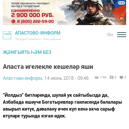
АПАСТОВО-ИНФОРМ
16+
"Йолдыз" газетасы - Апас районы
ҖӘМГЫЯТЬ ҺӘМ БЕЗ
Апаста игелекле кешеләр яши
Апастово-информ,
14 июнь 2018 - 09:46
1163
0
0
“Йолдыз“ битләрендә, шулай ук сайтыбызда да,
Азбабада яшәүче Богатыревлар гаиләсендә балалары
авырып китүе, дәвалану өчен күп кенә акча сарыф
итүләре турында язган идек.