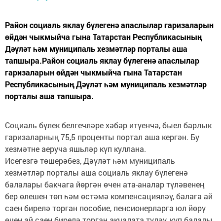
Район социаль яклау бүлегенә апаслылар гаризаларын
өйдән чыкмыйча гына Татарстан Республикасының
Дәүләт һәм муниципаль хезмәтләр порталы аша
тапшыра.Район социаль яклау бүлегенә апаслылар
гаризаларын өйдән чыкмыйча гына Татарстан
Республикасының Дәүләт һәм муниципаль хезмәтләр
порталы аша тапшыра.
Социаль бүлек белгечләре хәбәр итүенчә, быел барлык
гаризаларның 75,5 проценты портал аша кергән. Бу
хезмәтне аеруча яшьләр күп куллана.
Исегезгә төшерәбез, Дәүләт һәм муниципаль
хезмәтләр порталы аша социаль яклау бүлегенә
балалары бакчага йөргән өчен ата-аналар түләвенең
бер өлешен төп һәм өстәмә компенсацияләү, балага ай
саен бирелә торган пособие, пенсионерларга юл йөрү
өчен ай саен бирелә торган акчалата түләү, күп балалы