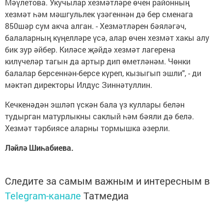
Мәүлетова. Укучылар хезмәтләре өчен районның
хезмәт һәм мәшгульлек үзәгеннән дә бер сменага
850шәр сум акча алган. - Хезмәтләрен бәяләгәч,
балаларның күңелләре үсә, алар өчен хезмәт хакы алу
бик зур әйбер. Киләсе җәйдә хезмәт лагерена
килүчеләр тагын да артыр дип өметләнәм. Чөнки
балалар берсеннән-берсе күреп, кызыгып эшли", - ди
мәктәп директоры Илдус Зиннәтуллин.
Кечкенәдән эшләп үскән бала үз куллары белән
тудырган матурлыкны саклый һәм бәяли дә белә.
Хезмәт тәрбиясе аларны тормышка әзерли.
Ләйлә Шиһабиева.
Следите за самым важным и интересным в
Telegram-канале
Татмедиа