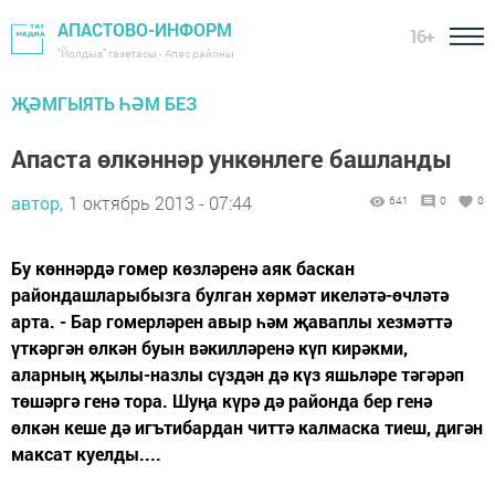
АПАСТОВО-ИНФОРМ
16+
"Йолдыз" газетасы - Апас районы
ҖӘМГЫЯТЬ ҺӘМ БЕЗ
Апаста өлкәннәр ункөнлеге башланды
автор,
1 октябрь 2013 - 07:44
641
0
0
Бу көннәрдә гомер көзләренә аяк баскан
райондашларыбызга булган хөрмәт икеләтә-өчләтә
арта. - Бар гомерләрен авыр һәм җаваплы хезмәттә
үткәргән өлкән буын вәкилләренә күп кирәкми,
аларның җылы-назлы сүздән дә күз яшьләре тәгәрәп
төшәргә генә тора. Шуңа күрә дә районда бер генә
өлкән кеше дә игътибардан читтә калмаска тиеш, дигән
максат куелды....