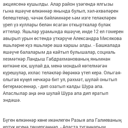
акциясенә кушылды. Алар район үзәгендә ялгызы
гына яшәүче өлкәннәр янында булып, хәл-әхвәләрен
белештеләр, чәчәк бәйләмнәре һәм изге теләкләрен
үреп үз куллары белән ясаган откырткалар бүләк
иттеләр. Яшьләр урамында яшәүче, инде 12 ел гомерен
авырып урын өстендә үткәрүче Александра Мисякова
яшьләрне күз яшьләре аша каршы алды. - Башкалада
яшәүче балаларым да кайтып булышалар, социаль
хезмәткәр Ландыш Габдрахманованың янымнан
киткәне юк, шулай да, менә мондый көтелмәгән
күрешүләр, ихлас теләкләр йөрәккә үтеп керә. Олыгая-
олыгая күңел нечкәрә бит ул, рәхмәт, шулай онытып
бетермәсеннәр, - дип озатып калды Шура апа.
Апаслылар аңа әнә шулай Шура апа дип яратып
эндәшә.
Бүген өлкәннәр көне икәнлеген Разыя апа Галиеваның
иртүк исенә төшергәннәр. - Апаста туганнарым