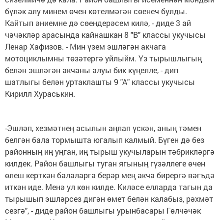
бүләк алу минем өчен көтелмәгән сөенеч булды.
Кайтып әниемне дә сөендерәсем килә, - диде 3 ай
чәчәкләр арасында кайнашкан 8 "В" классы укучысы
Ленар Хафизов. - Мин үзем эшләгән акчага
мотоциклымны төзәтергә уйлыйм. Үз тырышлыгың
белән эшләгән акчаны алуы бик күңелле, - дип
шатлыгы белән уртаклашты 9 "А" классы укучысы
Кирилл Хураськин.
-Эшләп, хезмәтнең асылын аңлап үскән, аның тәмен
белгән бала тормышта югалып калмый. Бүген дә без
районның иң уңган, иң тырыш укучыларын тәбрикләргә
килдек. Район башлыгы туган ягының гүзәллеге өчен
өлеш керткән балаларга берәр мең акча бирергә вәгъдә
иткән иде. Менә ул көн килде. Киләсе елларда тагын да
тырышып эшләрсез дигән өмет белән калабыз, рәхмәт
сезгә", - диде район башлыгы урынбасары Гөлчәчәк