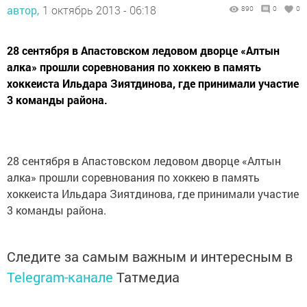
автор,
1 октябрь 2013 - 06:18
890
0
0
28 сентября в Апастовском ледовом дворце «Алтын
алка» прошли соревнования по хоккею в память
хоккеиста Ильдара Зиятдинова, где принимали участие
3 команды района.
28 сентября в Апастовском ледовом дворце «Алтын
алка» прошли соревнования по хоккею в память
хоккеиста Ильдара Зиятдинова, где принимали участие
3 команды района.
Следите за самым важным и интересным в
Telegram-канале
Татмедиа