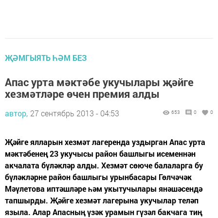
ҖӘМГЫЯТЬ ҺӘМ БЕЗ
Апас урта мәктәбе укучылары җәйге
хезмәтләре өчен премия алды
автор,
27 сентябрь 2013 - 04:53
653
0
0
Җәйге ялларын хезмәт лагеренда уздырган Апас урта
мәктәбенең 23 укучысы район башлыгы исеменнән
акчалата бүләкләр алды. Хезмәт сөюче балаларга бу
бүләкләрне район башлыгы урынбасары Гөлчәчәк
Мәүлетова иптәшләре һәм укытучылары янәшәсендә
тапшырды. Җәйге хезмәт лагерына укучылар теләп
языла. Алар Апасның үзәк урамын гүзәл бакчага тиң