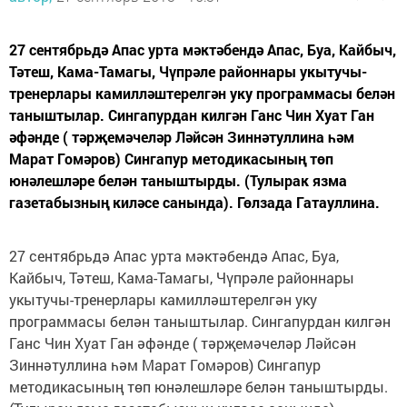
27 сентябрьдә Апас урта мәктәбендә Апас, Буа, Кайбыч,
Тәтеш, Кама-Тамагы, Чүпрәле районнары укытучы-
тренерлары камилләштерелгән уку программасы белән
таныштылар. Сингапурдан килгән Ганс Чин Хуат Ган
әфәнде ( тәрҗемәчеләр Ләйсән Зиннәтуллина һәм
Марат Гомәров) Сингапур методикасының төп
юнәлешләре белән таныштырды. (Тулырак язма
газетабызның киләсе санында). Гөлзада Гатауллина.
27 сентябрьдә Апас урта мәктәбендә Апас, Буа,
Кайбыч, Тәтеш, Кама-Тамагы, Чүпрәле районнары
укытучы-тренерлары камилләштерелгән уку
программасы белән таныштылар. Сингапурдан килгән
Ганс Чин Хуат Ган әфәнде ( тәрҗемәчеләр Ләйсән
Зиннәтуллина һәм Марат Гомәров) Сингапур
методикасының төп юнәлешләре белән таныштырды.