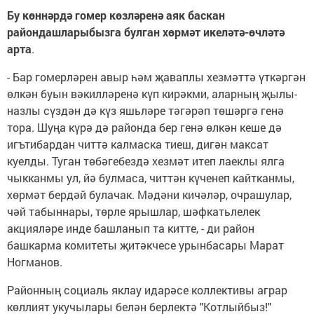
Бу көннәрдә гомер көзләренә аяк баскан
райондашларыбызга булган хөрмәт икеләтә-өчләтә
арта
.
- Бар гомерләрен авыр һәм җаваплы хезмәттә үткәргән
өлкән буын вәкилләренә күп кирәкми, аларның җылы-
назлы сүздән дә күз яшьләре тәгәрәп төшәргә генә
тора. Шуңа күрә дә районда бер генә өлкән кеше дә
игътибардан читтә калмаска тиеш, дигән максат
куелды. Туган төбәгебездә хезмәт итеп лаеклы ялга
чыкканмы ул, йә булмаса, читтән күченеп кайтканмы,
хөрмәт бердәй булачак. Мәдәни кичәләр, очрашулар,
чәй табыннары, төрле ярышлар, шәфкатьлелек
акцияләре инде башланып та китте, - ди район
башкарма комитеты җитәкчесе урынбасары Марат
Ногманов.
Районның социаль яклау идарәсе коллективы аграр
көллият укучылары белән берлектә "Котлыйбыз!"