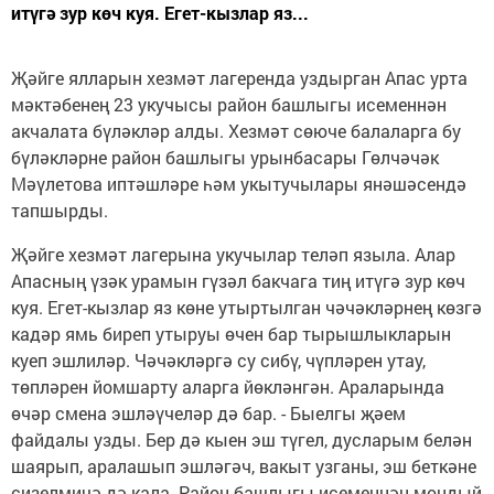
итүгә зур көч куя. Егет-кызлар яз...
Җәйге ялларын хезмәт лагеренда уздырган Апас урта
мәктәбенең 23 укучысы район башлыгы исеменнән
акчалата бүләкләр алды. Хезмәт сөюче балаларга бу
бүләкләрне район башлыгы урынбасары Гөлчәчәк
Мәүлетова иптәшләре һәм укытучылары янәшәсендә
тапшырды.
Җәйге хезмәт лагерына укучылар теләп языла. Алар
Апасның үзәк урамын гүзәл бакчага тиң итүгә зур көч
куя. Егет-кызлар яз көне утыртылган чәчәкләрнең көзгә
кадәр ямь биреп утыруы өчен бар тырышлыкларын
куеп эшлиләр. Чәчәкләргә су сибү, чүпләрен утау,
төпләрен йомшарту аларга йөкләнгән. Араларында
өчәр смена эшләүчеләр дә бар. - Быелгы җәем
файдалы узды. Бер дә кыен эш түгел, дусларым белән
шаярып, аралашып эшләгәч, вакыт узганы, эш беткәне
сизелмичә дә кала. Район башлыгы исеменнән мондый