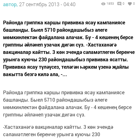
автор,
27 сентябрь 2013 - 04:40
1853
0
0
Районда гриппка каршы прививка ясау кампаниясе
башланды. Быел 5710 райондашыбыз әлеге
мөмкинлектән файдалана алачак. Бу - 4 кешенең берсе
гриппны әйләнеп узачак дигән сүз. -Хастаханәгә
вакциналар кайтты. 3 көн эчендә сәламәтлеген беренче
урынга куючы 230 райондашыбыз прививка ясатты.
Прививка ясау түләүсез, теләгән һәркем үзенә җайлы
вакытта безгә килә ала, -...
Районда гриппка каршы прививка ясау кампаниясе
башланды. Быел 5710 райондашыбыз әлеге
мөмкинлектән файдалана алачак. Бу - 4 кешенең берсе
гриппны әйләнеп узачак дигән сүз.
-Хастаханәгә вакциналар кайтты. 3 көн эчендә
сәламәтлеген беренче урынга куючы 230