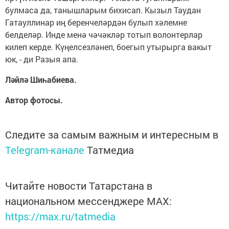
булмаса да, танышларым бихисап. Кызыл Таудан
Гатауллинар иң беренчеләрдән булып хәлемне
белделәр. Инде менә чәчәкләр тотып волонтерлар
килеп керде. Күңелсезләнеп, боегып утырырга вакыт
юк, - ди Разыя апа.
Ләйлә Шиһабиева.
Автор фотосы.
Следите за самым важным и интересным в
Telegram-канале
Татмедиа
Читайте новости Татарстана в
национальном мессенджере MАХ:
https://max.ru/tatmedia