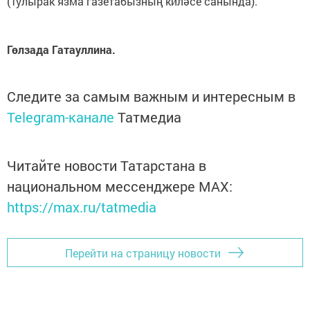
(Тулырак язма газетабызның киләсе санында).
Гөлзада Гатауллина.
Следите за самым важным и интересным в
Telegram-канале
Татмедиа
Читайте новости Татарстана в
национальном мессенджере MАХ:
https://max.ru/tatmedia
Перейти на страницу новости