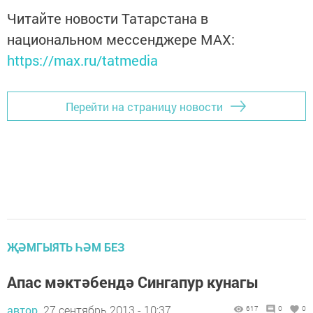
Читайте новости Татарстана в
национальном мессенджере MАХ:
https://max.ru/tatmedia
Перейти на страницу новости
ҖӘМГЫЯТЬ ҺӘМ БЕЗ
Апас мәктәбендә Сингапур кунагы
автор,
27 сентябрь 2013 - 10:37
617
0
0