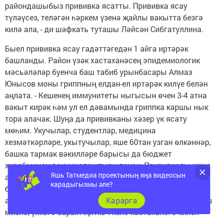
райондашыбыз прививка ясатты. Прививка ясау
түләүсез, теләгән һәркем үзенә җайлы вакытта безгә
килә ала, - ди шәфкать туташы Ләйсән Сибгатуллина.
Быел прививка ясау гадәттәгедән 1 айга иртәрәк
башланды. Район үзәк хастаханәсең эпидемиологик
мәсьәләләр буенча баш табиб урынбасары Алмаз
Юнысов моны гриппның елдан-ел иртәрәк килүе белән
аңлата. - Кешенең иммунитеты ныгысын өчен 3-4 атна
вакыт кирәк һәм ул ел дәвамында гриппка каршы нык
тора алачак. Шуңа да прививканы хәзер үк ясату
мөһим. Укучылар, студентлар, медицина
хезмәткәрләре, укытучылар, яше 60тан узган өлкәннәр,
башка тармак вәкилләре барысы да бюджет
хисабыннан вакциналаштырылачак. Прививкалы кеше
Яшь Татмедиа проектының яңа видеосын
авырмый, авырган очракта да аңарда өзлегүләр
карадыгызмы әле?
булмый. Грипп кына дип карасак та, аның нәтиҗәләре
аяныч тәмамланган очраклар күп. Чирләр йөрәккә, баш
Карарга
миенә, үпкәгә барып җиткәч кенә хастаханәгә килеп