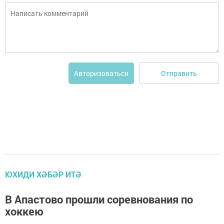
Отправить
Авторизоваться
ЮХИДИ ХӘБӘР ИТӘ
В Апастово прошли соревнования по
хоккею