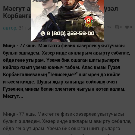
Мәсгут ага Исхаков Апас кызы Гүзәл
Корбангалиеваны эзли
автор,
31 гыйнвар 2014 - 11:51
787
0
0
Миңа - 77 яшь. Мәктәптә физик хәзерлек укытучысы
булып эшләдем. Хәзер инде аякларым авырту сәбәпле,
өйдә генә утырам. Үземә бик ошаган шигырьләргә
көйләр язып үземә юаныч табам. Апас кызы Гүзәл
Корбангалиеваның "Телисеңме?" шигырен дә көйле
итәсем килде. Шушы җыр хакында сөйләшү өчен
Гүзәлнең минем белән элемтәгә чыгуын көтеп калам.
Мәсгут...
Миңа - 77 яшь. Мәктәптә физик хәзерлек укытучысы
булып эшләдем. Хәзер инде аякларым авырту сәбәпле,
өйдә генә утырам. Үземә бик ошаган шигырьләргә