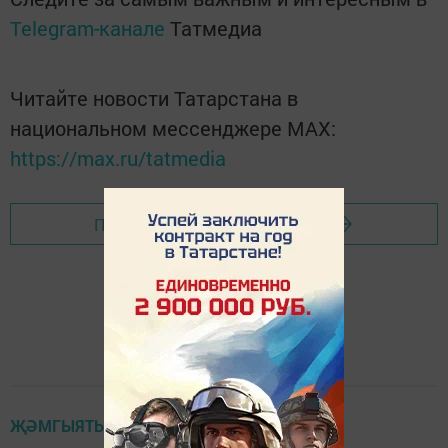
Telegram-канале
Татмедиа
Читайте новости Татарстана в
национальном мессенджере MАХ:
https://max.ru/tatmedia
Перейти на страницу новости
ҖӘМГЫЯТЬ ҺӘМ БЕЗ