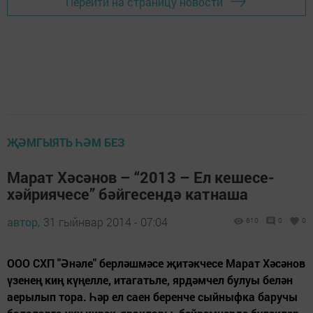
Перейти на страницу новости
ҖӘМГЫЯТЬ ҺӘМ БЕЗ
Марат Хәсәнов – “2013 – Ел кешесе-
хәйриячесе” бәйгесендә катнаша
автор,
31 гыйнвар 2014 - 07:04
610
0
0
ООО СХП "Әнәле" берләшмәсе җитәкчесе Марат Хәсәнов
үзенең киң күңелле, итагатьле, ярдәмчел булуы белән
аерылып тора. Һәр ел саен беренче сыйныфка баручы