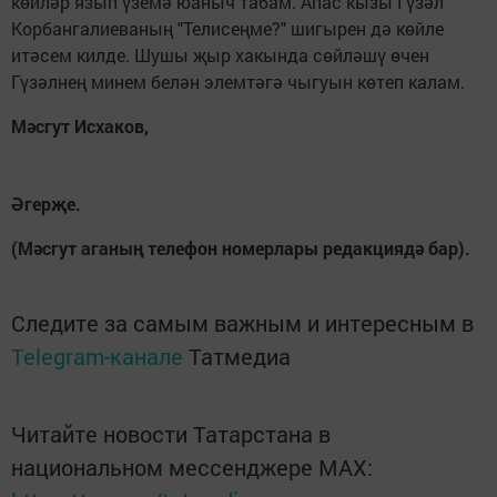
көйләр язып үземә юаныч табам. Апас кызы Гүзәл
Корбангалиеваның "Телисеңме?" шигырен дә көйле
итәсем килде. Шушы җыр хакында сөйләшү өчен
Гүзәлнең минем белән элемтәгә чыгуын көтеп калам.
Мәсгут Исхаков,
Әгерҗе.
(Мәсгут аганың телефон номерлары редакциядә бар).
Следите за самым важным и интересным в
Telegram-канале
Татмедиа
Читайте новости Татарстана в
национальном мессенджере MАХ: