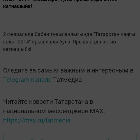
катнашыйк!
2 февральдә Сабан туе аланлыгында "Татарстан чаңгы
юлы - 2014" ярышлары була. Ярышларда актив
катнашыйк!
Следите за самым важным и интересным в
Telegram-канале
Татмедиа
Читайте новости Татарстана в
национальном мессенджере MАХ:
https://max.ru/tatmedia