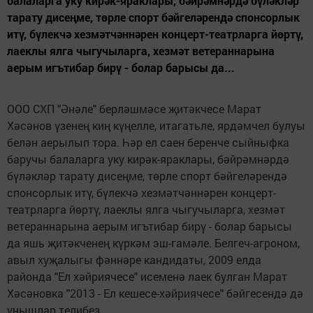
балаларга уку кирәк-яраклары, бәйрәмнәрдә бүләкләр
тарату дисеңме, төрле спорт бәйгеләрендә спонсорлык
итү, бүлекчә хезмәтчәннәрен концерт-театрларга йөртү,
лаеклы ялга чыгучыларга, хезмәт ветераннарына
аерым игътибар бирү - болар барысы да...
ООО СХП "Әнәле" берләшмәсе җитәкчесе Марат
Хәсәнов үзенең киң күңелле, итагатьле, ярдәмчел булуы
белән аерылып тора. Һәр ел саен беренче сыйныфка
баручы балаларга уку кирәк-яраклары, бәйрәмнәрдә
бүләкләр тарату дисеңме, төрле спорт бәйгеләрендә
спонсорлык итү, бүлекчә хезмәтчәннәрен концерт-
театрларга йөртү, лаеклы ялга чыгучыларга, хезмәт
ветераннарына аерым игътибар бирү - болар барысы
да яшь җитәкченең күркәм эш-гамәле. Белгеч-агроном,
авыл хуҗалыгы фәннәре кандидаты, 2009 елда
районда "Ел хәйриячесе" исеменә лаек булган Марат
Хәсәновка "2013 - Ел кешесе-хәйриячесе" бәйгесендә дә
уңышлар телибез.