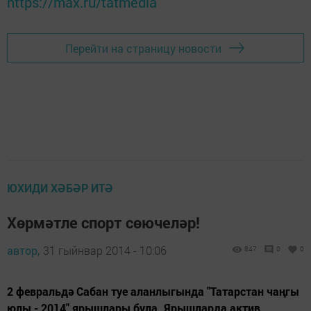
https://max.ru/tatmedia
Перейти на страницу новости
ЮХИДИ ХӘБӘР ИТӘ
Хөрмәтле спорт сөючеләр!
автор,
31 гыйнвар 2014 - 10:06
847
0
0
2 февральдә Сабан туе аланлыгында "Татарстан чаңгы
юлы - 2014" ярышлары була. Ярышларда актив