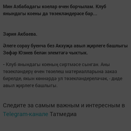
Мин Азбабадагы коелар өчен борчылам. Клуб
янындагы коены да төзекләндерәсе бар...
Зәрия Акбаева.
Әлеге сорау буенча без Акхуҗа авыл җирлеге башлыгы
Зөфәр Юзиев белән элемтәгә чыктык.
-
Клуб янындагы коеның сиртмәсе сынган. Аны
төзекләндерү өчен төзелеш материалларына заказ
бирелде, якын көннәрдә ул төзекләндереләчәк, - диде
авыл җирлеге башлыгы.
Следите за самым важным и интересным в
Telegram-канале
Татмедиа