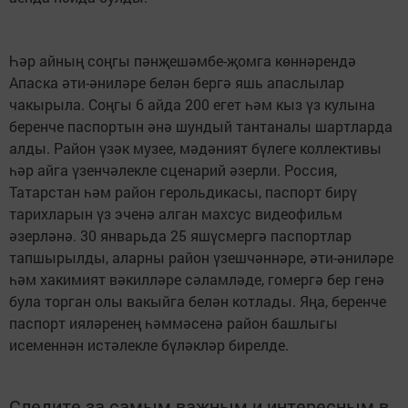
Һәр айның соңгы пәнҗешәмбе-җомга көннәрендә
Апаска әти-әниләре белән бергә яшь апаслылар
чакырыла. Соңгы 6 айда 200 егет һәм кыз үз кулына
беренче паспортын әнә шундый тантаналы шартларда
алды. Район үзәк музее, мәдәният бүлеге коллективы
һәр айга үзенчәлекле сценарий әзерли. Россия,
Татарстан һәм район герольдикасы, паспорт бирү
тарихларын үз эченә алган махсус видеофильм
әзерләнә. 30 январьда 25 яшүсмергә паспортлар
тапшырылды, аларны район үзешчәннәре, әти-әниләре
һәм хакимият вәкилләре сәламләде, гомергә бер генә
була торган олы вакыйга белән котлады. Яңа, беренче
паспорт ияләренең һәммәсенә район башлыгы
исеменнән истәлекле бүләкләр бирелде.
Следите за самым важным и интересным в