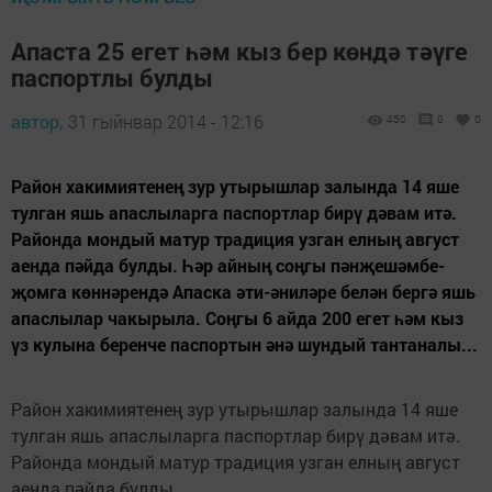
Апаста 25 егет һәм кыз бер көндә тәүге
паспортлы булды
автор,
31 гыйнвар 2014 - 12:16
450
0
0
Район хакимиятенең зур утырышлар залында 14 яше
тулган яшь апаслыларга паспортлар бирү дәвам итә.
Районда мондый матур традиция узган елның август
аенда пәйда булды. Һәр айның соңгы пәнҗешәмбе-
җомга көннәрендә Апаска әти-әниләре белән бергә яшь
апаслылар чакырыла. Соңгы 6 айда 200 егет һәм кыз
үз кулына беренче паспортын әнә шундый тантаналы...
Район хакимиятенең зур утырышлар залында 14 яше
тулган яшь апаслыларга паспортлар бирү дәвам итә.
Районда мондый матур традиция узган елның август
аенда пәйда булды.