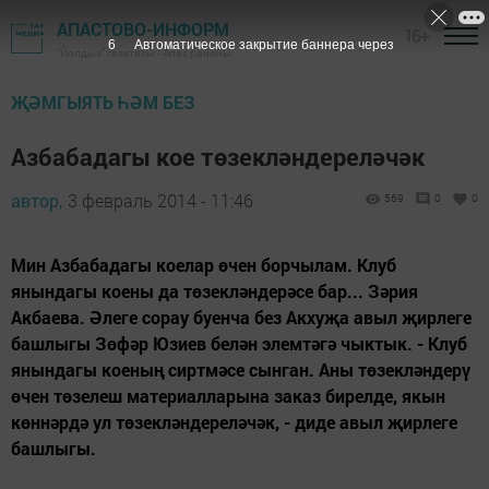
АПАСТОВО-ИНФОРМ
16+
5
Автоматическое закрытие баннера через
"Йолдыз" газетасы - Апас районы
ҖӘМГЫЯТЬ ҺӘМ БЕЗ
Азбабадагы кое төзекләндереләчәк
автор,
3 февраль 2014 - 11:46
569
0
0
Мин Азбабадагы коелар өчен борчылам. Клуб
янындагы коены да төзекләндерәсе бар... Зәрия
Акбаева. Әлеге сорау буенча без Акхуҗа авыл җирлеге
башлыгы Зөфәр Юзиев белән элемтәгә чыктык. - Клуб
янындагы коеның сиртмәсе сынган. Аны төзекләндерү
өчен төзелеш материалларына заказ бирелде, якын
көннәрдә ул төзекләндереләчәк, - диде авыл җирлеге
башлыгы.