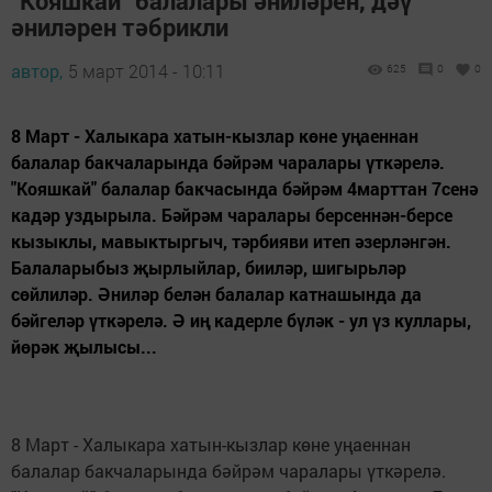
“Кояшкай” балалары әниләрен, дәү
әниләрен тәбрикли
автор,
5 март 2014 - 10:11
625
0
0
8 Март - Халыкара хатын-кызлар көне уңаеннан
балалар бакчаларында бәйрәм чаралары үткәрелә.
"Кояшкай" балалар бакчасында бәйрәм 4марттан 7сенә
кадәр уздырыла. Бәйрәм чаралары берсеннән-берсе
кызыклы, мавыктыргыч, тәрбияви итеп әзерләнгән.
Балаларыбыз җырлыйлар, бииләр, шигырьләр
сөйлиләр. Әниләр белән балалар катнашында да
бәйгеләр үткәрелә. Ә иң кадерле бүләк - ул үз куллары,
йөрәк җылысы...
8 Март - Халыкара хатын-кызлар көне уңаеннан
балалар бакчаларында бәйрәм чаралары үткәрелә.