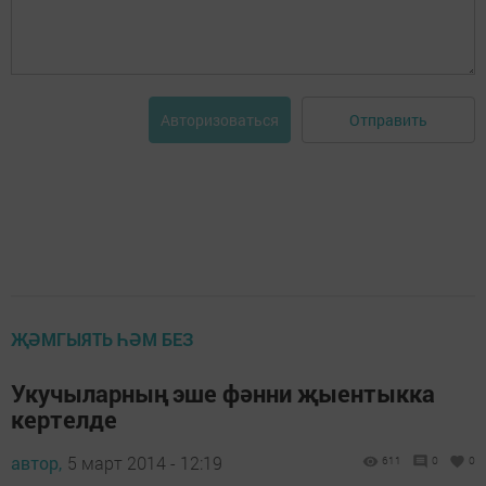
Отправить
Авторизоваться
ҖӘМГЫЯТЬ ҺӘМ БЕЗ
Укучыларның эше фәнни җыентыкка
кертелде
автор,
5 март 2014 - 12:19
611
0
0