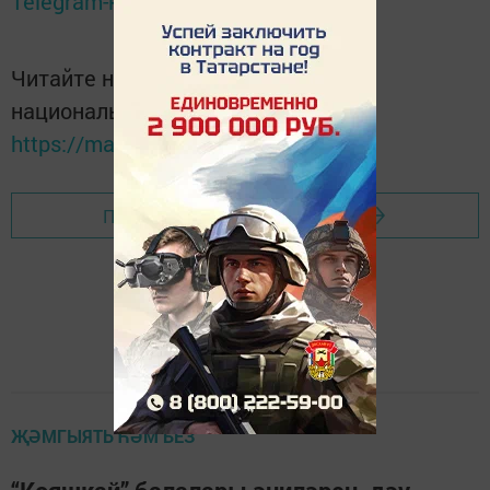
Telegram-канале
Татмедиа
Читайте новости Татарстана в
национальном мессенджере MАХ:
https://max.ru/tatmedia
Перейти на страницу новости
ҖӘМГЫЯТЬ ҺӘМ БЕЗ