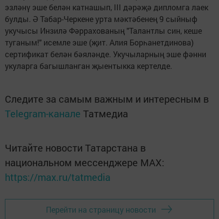
эзләнү эше белән катнашып, III дәрәҗә дипломга лаек
булды. Ә Табар-Черкене урта мәктәбенең 9 сыйныф
укучысы Инзилә Фәррахованың "Талантлы син, кеше
туганым!" исемле эше (җит. Алия Борһанетдинова)
сертификат белән бәяләнде. Укучыларның эше фәнни
укуларга багышланган җыентыкка кертелде.
Следите за самым важным и интересным в
Telegram-канале
Татмедиа
Читайте новости Татарстана в
национальном мессенджере MАХ:
https://max.ru/tatmedia
Перейти на страницу новости