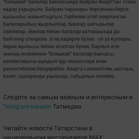
"Кояшкай" балалар бакчасында бәйрәм 4марттан 7сенә
кадәр уздырыла. Бәйрәм чаралары берсеннән-берсе
кызыклы, мавыктыргыч, тәрбияви итеп әзерләнгән.
Балаларыбыз җырлыйлар, бииләр, шигырьләр
сөйлиләр. Әниләр белән балалар катнашында да
бәйгеләр үткәрелә. Ә иң кадерле бүләк - ул үз куллары,
йөрәк җылысы белән ясалган бүләк. Барлык әти-
әниләр исеменнән "Кояшкай" балалар бакчасы
коллективына шундый зур хезмәтләре өчен
рәхмәтебезне белдерәбез. Аларга сәламәтлек, шатлык,
бәхет, эшләрендә уңышлар, сабырлык телибез.
Следите за самым важным и интересным в
Telegram-канале
Татмедиа
Читайте новости Татарстана в
национальном мессенджере MАХ: