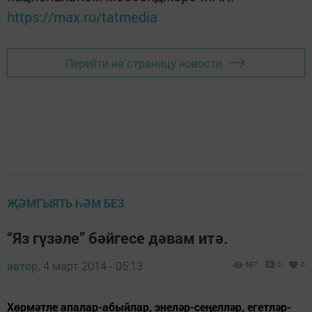
https://max.ru/tatmedia
Перейти на страницу новости
ҖӘМГЫЯТЬ ҺӘМ БЕЗ
“Яз гүзәле” бәйгесе дәвам итә.
автор,
4 март 2014 - 05:13
687
0
0
Хөрмәтле апалар-абыйлар, энеләр-сеңелләр, егетләр-