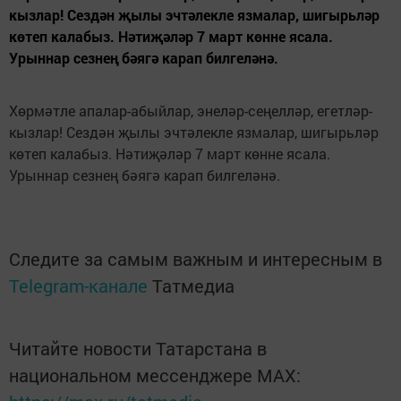
кызлар! Сездән җылы эчтәлекле язмалар, шигырьләр
көтеп калабыз. Нәтиҗәләр 7 март көнне ясала.
Урыннар сезнең бәягә карап билгеләнә.
Хөрмәтле апалар-абыйлар, энеләр-сеңелләр, егетләр-
кызлар! Сездән җылы эчтәлекле язмалар, шигырьләр
көтеп калабыз. Нәтиҗәләр 7 март көнне ясала.
Урыннар сезнең бәягә карап билгеләнә.
Следите за самым важным и интересным в
Telegram-канале
Татмедиа
Читайте новости Татарстана в
национальном мессенджере MАХ: