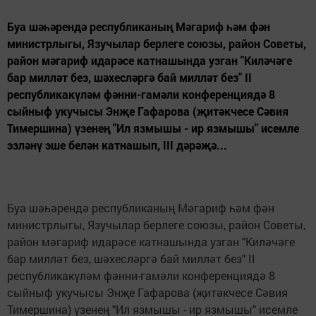
Буа шәһәрендә республиканың Мәгариф һәм фән
министрлыгы, Язучылар берлеге союзы, район Советы,
район мәгариф идарәсе катнашында узган "Киләчәге
бар милләт без, шәхесләргә бай милләт без" II
республикакүләм фәнни-гамәли конференциядә 8
сыйныф укучысы Энҗе Гафарова (җитәкчесе Сәвия
Тимершина) үзенең "Ил язмышы - ир язмышы" исемле
эзләнү эше белән катнашып, III дәрәҗә...
Буа шәһәрендә республиканың Мәгариф һәм фән
министрлыгы, Язучылар берлеге союзы, район Советы,
район мәгариф идарәсе катнашында узган "Киләчәге
бар милләт без, шәхесләргә бай милләт без" II
республикакүләм фәнни-гамәли конференциядә 8
сыйныф укучысы Энҗе Гафарова (җитәкчесе Сәвия
Тимершина) үзенең "Ил язмышы - ир язмышы" исемле