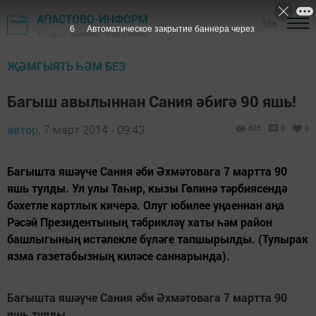
АПАСТОВО-ИНФОРМ
16+
5
Автоматическое закрытие баннера через
"Йолдыз" газетасы - Апас районы
ҖӘМГЫЯТЬ ҺӘМ БЕЗ
Багыш авылыннан Сания әбигә 90 яшь!
автор,
7 март 2014 - 09:43
605
0
0
Багышта яшәүче Сания әби Әхмәтовага 7 мартта 90
яшь тулды. Ул улы Таһир, кызы Гөлинә тәрбиясендә
бәхетле картлык кичерә. Олуг юбилее уңаеннан аңа
Рәсәй Президентының тәбрикләү хаты һәм район
башлыгының истәлекле бүләге тапшырылды. (Тулырак
язма газетабызның киләсе саннарында).
Багышта яшәүче Сания әби Әхмәтовага 7 мартта 90
яшь тулды.