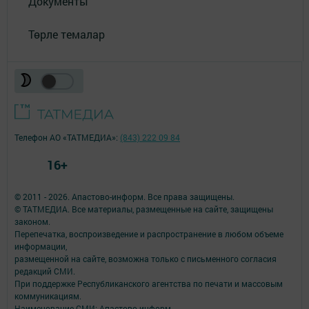
Документы
Төрле темалар
Телефон АО «ТАТМЕДИА»:
(843) 222 09 84
16+
© 2011 - 2026. Апастово-информ. Все права защищены.
© ТАТМЕДИА. Все материалы, размещенные на сайте, защищены
законом.
Перепечатка, воспроизведение и распространение в любом объеме
информации,
размещенной на сайте, возможна только с письменного согласия
редакций СМИ.
При поддержке Республиканского агентства по печати и массовым
коммуникациям.
Наименование СМИ: Апастово-информ