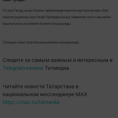
Ул улы Таһир, кызы Гөлинә тәрбиясендә бәхетле картлык кичерә. Олуг
юбилее уңаеннан аңа Рәсәй Президентының тәбрикләү хаты һәм район
башлыгының истәлекле бүләге тапшырылды.
(Тулырак язма газетабызның киләсе саннарында).
Следите за самым важным и интересным в
Telegram-канале
Татмедиа
Читайте новости Татарстана в
национальном мессенджере MАХ:
https://max.ru/tatmedia