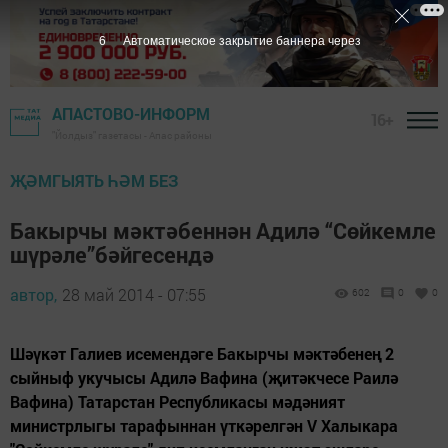
5
Автоматическое закрытие баннера через
АПАСТОВО-ИНФОРМ
16+
"Йолдыз" газетасы - Апас районы
ҖӘМГЫЯТЬ ҺӘМ БЕЗ
Бакырчы мәктәбеннән Адилә “Сөйкемле
шүрәле”бәйгесендә
автор,
28 май 2014 - 07:55
602
0
0
Шәүкәт Галиев исемендәге Бакырчы мәктәбенең 2
сыйныф укучысы Адилә Вафина (җитәкчесе Раилә
Вафина) Татарстан Республикасы мәдәният
министрлыгы тарафыннан үткәрелгән V Халыкара