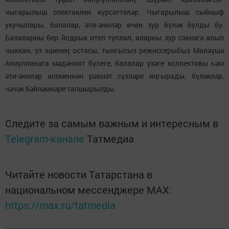
чыгарылыш спектаклен күрсәттеләр. Чыгарылыш сыйныф
укучылары, балалар, әти-әниләр өчен зур бүләк булды бу.
Балаларны бер йодрык итеп туплап, аларны зур сәхнәгә алып
чыккан, үз эшенең остасы, тынгысыз режиссерыбыз Миләүшә
Алиуллинага мәдәният бүлеге, балалар үзәге коллективы һәм
әти-әниләр исеменнән рәхмәт сүзләре яңгырады, бүләкләр,
чәчәк бәйләмнәре тапшырылды.
Следите за самым важным и интересным в
Telegram-канале
Татмедиа
Читайте новости Татарстана в
национальном мессенджере MАХ:
https://max.ru/tatmedia