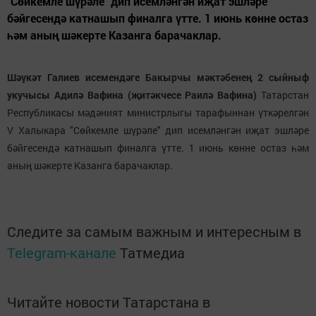
"Сөйкемле шүрәле" дип исемләнгән иҗат эшләре
бәйгесендә катнашып финалга үтте. 1 июнь көнне остаз
һәм аның шәкерте Казанга барачаклар.
Шәүкәт Галиев исемендәге Бакырчы мәктәбенең 2 сыйныф
укучысы Адилә Вафина (җитәкчесе Раилә Вафина)
Татарстан
Республикасы мәдәният министрлыгы тарафыннан үткәрелгән
V Халыкара "Сөйкемле шүрәле" дип исемләнгән иҗат эшләре
бәйгесендә катнашып финалга үтте. 1 июнь көнне остаз һәм
аның шәкерте Казанга барачаклар.
Следите за самым важным и интересным в
Telegram-канале
Татмедиа
Читайте новости Татарстана в