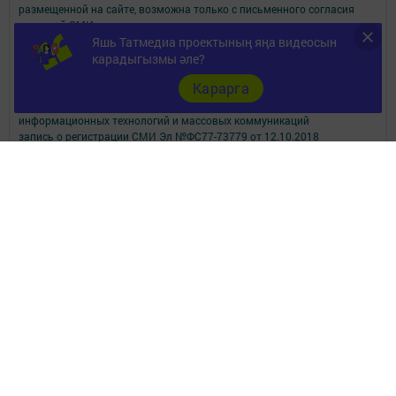
размещенной на сайте, возможна только с письменного согласия
редакций СМИ.
При поддержке Республиканского агентства по печати и массовым
Яшь Татмедиа проектының яңа видеосын
коммуникациям.
карадыгызмы әле?
Наименование СМИ: Апастово-информ
Карарга
СМИ зарегистрировано Федеральной службой по надзору в сфере
связи,
информационных технологий и массовых коммуникаций
запись о регистрации СМИ Эл №ФС77-73779 от 12.10.2018
зарегистрировано Федеральной службой по надзору в сфере связи,
информационных технологий и массовых коммуникаций
ФИО главного редактора: Сунгатуллина Гульнара Рустамовна
Адрес редакции: 422350, Россиийская Федерация, Республика
Татарстан, Апастовский район, п.г.т. Апастово, ул. Молодежная, д. 1
Телефон редакции: (84376) 2-13-66. Электронная почта редакции:
yolduzz@mail.ru, также на эту электронную почту можете отправить
сообщения о фактах коррупции.
Учредитель СМИ: АО «ТАТМЕДИА»
Антикоррупционная политика
АО «ТАТМЕДИА» использует «cookie»
для персонализации сервисов и
удобства пользователей сайтом.
Использование «cookie» можно отменить в настройках браузера.
Политика конфиденциальности