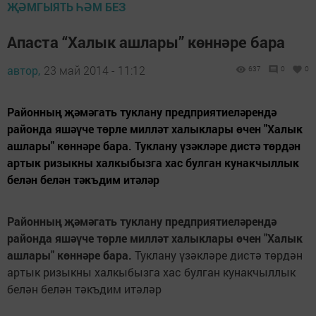
ҖӘМГЫЯТЬ ҺӘМ БЕЗ
Апаста “Халык ашлары” көннәре бара
автор,
23 май 2014 - 11:12
637
0
0
Районның җәмәгать туклану предприятиеләрендә
районда яшәүче төрле милләт халыклары өчен "Халык
ашлары" көннәре бара. Туклану үзәкләре дистә төрдән
артык ризыкны халкыбызга хас булган кунакчыллык
белән белән тәкъдим итәләр
Районның җәмәгать туклану предприятиеләрендә
районда яшәүче төрле милләт халыклары өчен "Халык
ашлары" көннәре бара.
Туклану үзәкләре дистә төрдән
артык ризыкны халкыбызга хас булган кунакчыллык
белән белән тәкъдим итәләр