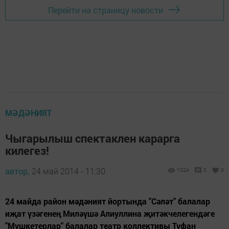
Перейти на страницу новости
МӘДӘНИЯТ
Чыгарылыш спектаклен карарга
килегез!
автор,
24 май 2014 - 11:30
1024
0
0
24 майда район мәдәният йортында "Сәләт" балалар
иҗат үзәгенең Миләүшә Алиуллина җитәкчелегендәге
"Мушкетерлар" балалар театр коллективы Туфан