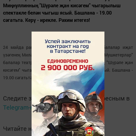
Миңнуллинның "Шүрәле җан кисәгем" чыгарылыш
спектакле белән чыгыш ясый. Башлана - 19.00
сәгатьтә. Керү - ирекле. Рәхим итегез!
24 майда район мәдәният йортында "Сәләт" балалар иҗат
үзәгенең Миләүшә Алиуллина җитәкчелегендәге "Мушкетерлар"
балалар театр коллективы Туфан Миңнуллинның "Шүрәле җан
кисәгем" чыгарылыш спектакле белән чыгыш ясый. Башлана -
19.00 сәгатьтә. Керү - ирекле. Рәхим итегез!
Следите за самым важным и интересным в
Telegram-канале
Татмедиа
Читайте новости Татарстана в