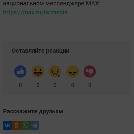
национальном мессенджере MАХ:
https://max.ru/tatmedia
Оставляйте реакции
0
0
0
0
0
Расскажите друзьям