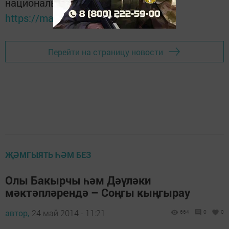
национальном мессенджере MАХ:
https://max.ru/tatmedia
Перейти на страницу новости
ҖӘМГЫЯТЬ ҺӘМ БЕЗ
Олы Бакырчы һәм Дәүләки
мәктәпләрендә – Соңгы кыңгырау
автор,
24 май 2014 - 11:21
664
0
0