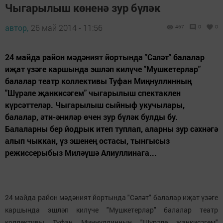
Чыгарылыш көненә зур бүләк
автор,
26 май 2014 - 11:56
467
0
0
24 майда район мәдәният йортында "Сәләт" балалар
иҗат үзәге каршында эшләп килүче "Мушкетерлар"
балалар театр коллективы Туфан Миңнуллинның
"Шүрәле җанкисәгем" чыгарылыш спектаклен
күрсәттеләр. Чыгарылыш сыйныф укучылары,
балалар, әти-әниләр өчен зур бүләк булды бу.
Балаларны бер йодрык итеп туплап, аларны зур сәхнәгә
алып чыккан, үз эшенең остасы, тынгысыз
режиссерыбыз Миләүшә Алиуллинага...
24 майда район мәдәният йортында "Сәләт" балалар иҗат үзәге
каршында эшләп килүче "Мушкетерлар" балалар театр
коллективы Туфан Миңнуллинның "Шүрәле җанкисәгем"