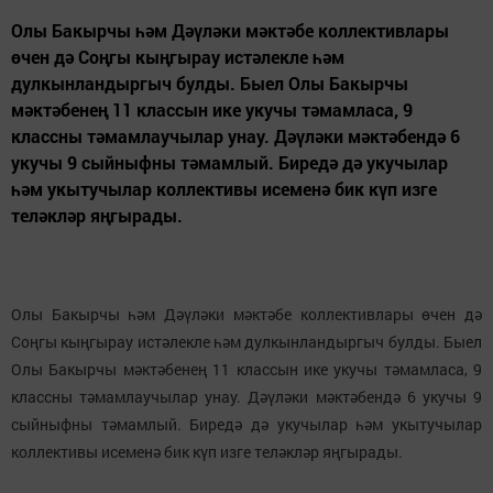
Олы Бакырчы һәм Дәүләки мәктәбе коллективлары
өчен дә Соңгы кыңгырау истәлекле һәм
дулкынландыргыч булды. Быел Олы Бакырчы
мәктәбенең 11 классын ике укучы тәмамласа, 9
классны тәмамлаучылар унау. Дәүләки мәктәбендә 6
укучы 9 сыйныфны тәмамлый. Биредә дә укучылар
һәм укытучылар коллективы исеменә бик күп изге
теләкләр яңгырады.
Олы Бакырчы һәм Дәүләки мәктәбе коллективлары өчен дә
Соңгы кыңгырау истәлекле һәм дулкынландыргыч булды. Быел
Олы Бакырчы мәктәбенең 11 классын ике укучы тәмамласа, 9
классны тәмамлаучылар унау. Дәүләки мәктәбендә 6 укучы 9
сыйныфны тәмамлый. Биредә дә укучылар һәм укытучылар
коллективы исеменә бик күп изге теләкләр яңгырады.