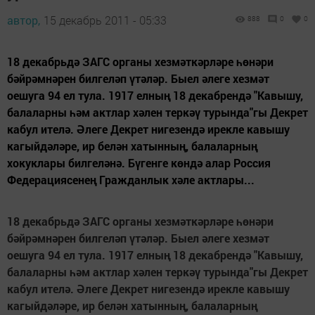
автор,
15 декабрь 2011 - 05:33
888
0
0
18 декабрьдә ЗАГС органы хезмәткәрләре һөнәри
бәйрәмнәрен билгеләп үтәләр. Быел әлеге хезмәт
оешуга 94 ел тула. 1917 елның 18 декабрендә "Кавышу,
балаларны һәм актлар хәлен теркәү турында"гы Декрет
кабул ителә. Әлеге Декрет нигезендә ирекле кавышу
кагыйдәләре, ир белән хатынның, балаларның
хокуклары билгеләнә. Бүгенге көндә алар Россия
Федерациясенең Гражданлык хәле актлары...
18 декабрьдә ЗАГС органы хезмәткәрләре һөнәри
бәйрәмнәрен билгеләп үтәләр. Быел әлеге хезмәт
оешуга 94 ел тула. 1917 елның 18 декабрендә "Кавышу,
балаларны һәм актлар хәлен теркәү турында"гы Декрет
кабул ителә. Әлеге Декрет нигезендә ирекле кавышу
кагыйдәләре, ир белән хатынның, балаларның