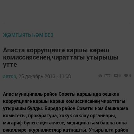
ҖӘМГЫЯТЬ ҺӘМ БЕЗ
Апаста коррупциягә каршы көрәш
комиссиясенең чираттагы утырышы
үтте
автор,
25 декабрь 2013 - 11:08
1777
0
0
Апас муниципаль район Советы каршында оешкан
коррупциягә каршы көрәш комиссиясенең чираттагы
утырышы булды. Биредә район Советы һәм башкарма
комитеты, прокуратура, хокук саклау органнары,
мәгариф бүлеге җитәкчесе, медицина һәм башка өлкә
вәкилләре, журналистлар катнашты. Утырышта район