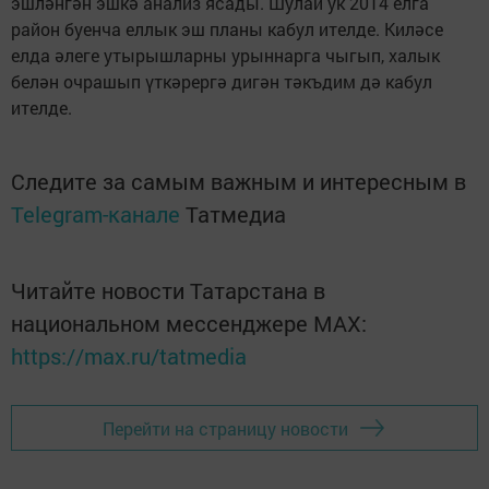
эшләнгән эшкә анализ ясады. Шулай ук 2014 елга
район буенча еллык эш планы кабул ителде. Киләсе
елда әлеге утырышларны урыннарга чыгып, халык
белән очрашып үткәрергә дигән тәкъдим дә кабул
ителде.
Следите за самым важным и интересным в
Telegram-канале
Татмедиа
Читайте новости Татарстана в
национальном мессенджере MАХ:
https://max.ru/tatmedia
Перейти на страницу новости