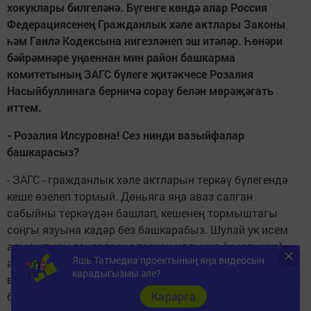
хокуклары билгеләнә. Бүгенге көндә алар Россия
Федерациясенең Гражданлык хәле актлары Законы
һәм Гаилә Кодексына нигезләнеп эш итәләр. Һөнәри
бәйрәмнәре уңаеннан мин район башкарма
комитетының ЗАГС бүлеге җитәкчесе Розалия
Насыйбуллинага берничә сорау белән мөрәҗәгать
иттем.
- Розалия Илсуровна! Сез нинди вазыйфалар
башкарасыз?
- ЗАГС - гражданлык хәле актларын теркәү бүлегендә
кеше өзелеп тормый. Дөньяга яңа аваз салган
сабыйны теркәүдән башлап, кешенең тормыштагы
соңгы язуына кадәр без башкарабыз. Шулай ук исем
алмаштыру, гаиләләрне теркәү, уллыкка (кызлыкка)
Яшь Татмедиа проектының яңа видеосын
алу, ата булуны билгеләү безгә йөкләнгән, күңелсез
карадыгызмы әле?
вакыйга булса да, аерылышу фактларының да шаһиты
булырга туры килә. Шуңа да ЗАГС хезмәткәрләренә
Карарга