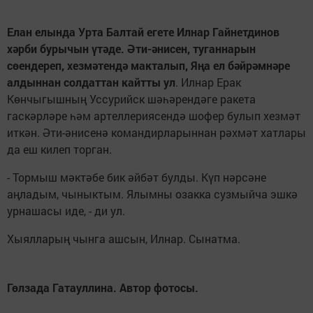
Елан елында Урта Балтай егете Илнар Гайнетдинов
хәрби бурычын үтәде. Әти-әнисен, туганнарын
сөендереп, хезмәтендә макталып, Яңа ел бәйрәмнәре
алдыннан солдаттан кайтты ул
. Илнар Ерак
Көнчыгышның Уссурийск шәһәрендәге ракета
гаскәрләре һәм артеллериясендә шофер булып хезмәт
иткән. Әти-әнисенә командирларыннан рәхмәт хатлары
да еш килеп торган.
- Тормыш мәктәбе бик әйбәт булды. Күп нәрсәне
аңладым, чыныктым. Ялымны озакка сузмыйча эшкә
урнашасы иде, - ди ул.
Хыялларың чынга ашсын, Илнар. Сынатма.
Гөлзада Гатауллина. Автор фотосы.