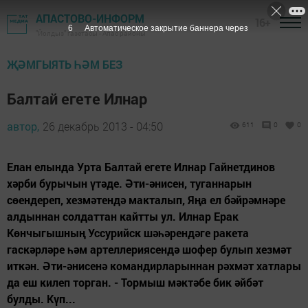
АПАСТОВО-ИНФОРМ
16+
5
Автоматическое закрытие баннера через
"Йолдыз" газетасы - Апас районы
ҖӘМГЫЯТЬ ҺӘМ БЕЗ
Балтай егете Илнар
автор,
26 декабрь 2013 - 04:50
611
0
0
Елан елында Урта Балтай егете Илнар Гайнетдинов
хәрби бурычын үтәде. Әти-әнисен, туганнарын
сөендереп, хезмәтендә макталып, Яңа ел бәйрәмнәре
алдыннан солдаттан кайтты ул. Илнар Ерак
Көнчыгышның Уссурийск шәһәрендәге ракета
гаскәрләре һәм артеллериясендә шофер булып хезмәт
иткән. Әти-әнисенә командирларыннан рәхмәт хатлары
да еш килеп торган. - Тормыш мәктәбе бик әйбәт
булды. Күп...