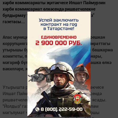
хәрби коммисариаты җитәкчесе Илшат Паймурзин
хәрби коммисариат өлкәсендә ришвәтчелекне
булдырмау турында чыгыш ясады. "Йолдыз"
газетасы...
Апас муниципаль район Советы каршында оешкан
коррупциягә каршы көрәш комиссиясенең чираттагы
утырышы булды. Биредә район Советы һәм башкарма
комитеты, прокуратура, хокук саклау органнары,
мәгариф бүлеге җитәкчесе, медицина һәм башка өлкә
вәкилләре, журналистлар катнашты.
Утырышта район хәрби коммисариаты җитәкчесе
Илшат Паймурзин хәрби коммисариат өлкәсендә
ришвәтчелекне булдырмау турында чыгыш ясады.
"Йолдыз" газетасы баш мөхәррире массакүләм
мәгълумат чараларында ришвәтчелеккә каршы