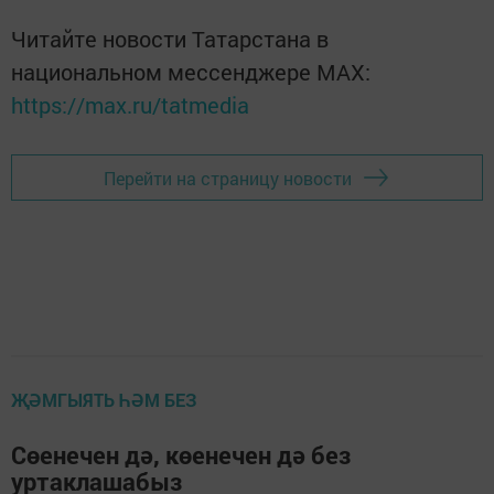
Читайте новости Татарстана в
национальном мессенджере MАХ:
https://max.ru/tatmedia
Перейти на страницу новости
ҖӘМГЫЯТЬ ҺӘМ БЕЗ
Сөенечен дә, көенечен дә без
уртаклашабыз