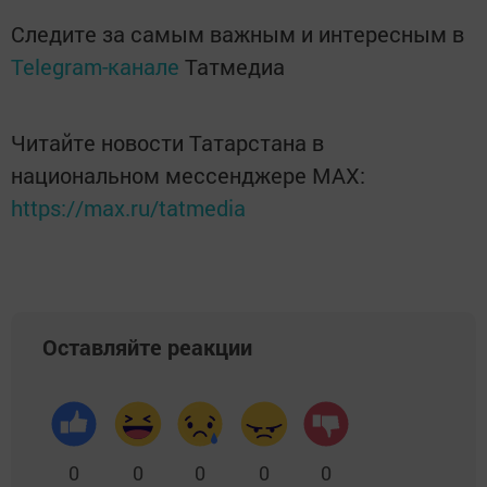
Следите за самым важным и интересным в
Telegram-канале
Татмедиа
Читайте новости Татарстана в
национальном мессенджере MАХ:
https://max.ru/tatmedia
Оставляйте реакции
0
0
0
0
0