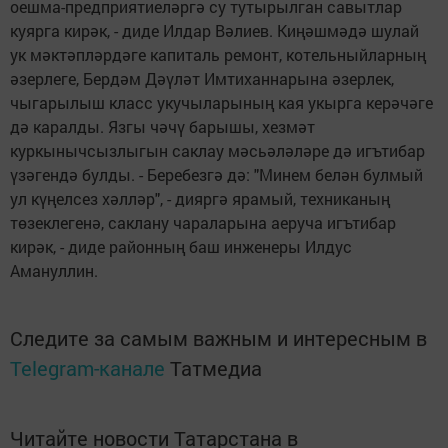
оешма-предприятиеләргә су тутырылган савытлар
куярга кирәк, - диде Илдар Вәлиев. Киңәшмәдә шулай
ук мәктәпләрдәге капиталь ремонт, котельныйларның
әзерлеге, Бердәм Дәүләт Имтиханнарына әзерлек,
чыгарылыш класс укучыларының кая укырга керәчәге
дә каралды. Язгы чәчү барышы, хезмәт
куркынычсызлыгын саклау мәсьәләләре дә игътибар
үзәгендә булды. - Беребезгә дә: "Минем белән булмый
ул күңелсез хәлләр", - дияргә ярамый, техниканың
төзеклегенә, саклану чараларына аеруча игътибар
кирәк, - диде районның баш инженеры Илдус
Амануллин.
Следите за самым важным и интересным в
Telegram-канале
Татмедиа
Читайте новости Татарстана в