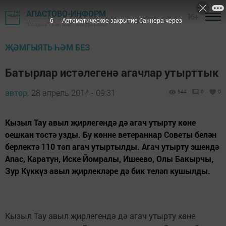
АПАСТОВО-ИНФОРМ
16+
5
Автоматическое закрытие баннера через
"Йолдыз" газетасы - Апас районы
ҖӘМГЫЯТЬ ҺӘМ БЕЗ
Батырлар истәлегенә агачлар утырттык
автор,
28 апрель 2014 - 09:31
544
0
0
Кызыл Тау авыл җирлегендә дә агач утырту көне
оешкан төстә узды. Бу көнне ветераннар Советы белән
берлектә 110 төп агач утыртылды. Агач утырту эшендә
Апас, Каратун, Иске Йомралы, Ишеево, Олы Бакырчы,
Зур Күккүз авыл җирлекләре дә бик теләп кушылды.
Кызыл Тау авыл җирлегендә дә агач утырту көне