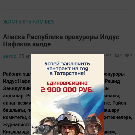
ҖӘМГЫЯТЬ ҺӘМ БЕЗ
Апаска Республика прокуроры Илдус
Нафиков килде
автор,
25 апрель 2014 - 10:34
627
0
0
Районга эшлекле визит белән Республика прокуроры
Илдус Нафиков килде. Аны район башлыгы Рәшид
Заһидуллин, прокурор Ришат Шакиров каршы
алдылар. Республика кунагы прокуратура бинасы,
аннан хезмәткәрләр белән танышып сөйләште. Район
башлыгы, полиция, гадәттән тыш хәлләр, тикшерү
комитеты, санитар-эпидемиалогия бүлеге җитәкчеләре,
журналистлар катнашында киңәшмә булды.
Киңәшмәдә криминаль җинаятьләр, экстремизм,