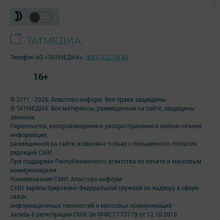
Телефон АО «ТАТМЕДИА»:
(843) 222 09 84
16+
© 2011 - 2026. Апастово-информ. Все права защищены.
© ТАТМЕДИА. Все материалы, размещенные на сайте, защищены
законом.
Перепечатка, воспроизведение и распространение в любом объеме
информации,
размещенной на сайте, возможна только с письменного согласия
редакций СМИ.
При поддержке Республиканского агентства по печати и массовым
коммуникациям.
Наименование СМИ: Апастово-информ
СМИ зарегистрировано Федеральной службой по надзору в сфере
связи,
информационных технологий и массовых коммуникаций
запись о регистрации СМИ Эл №ФС77-73779 от 12.10.2018