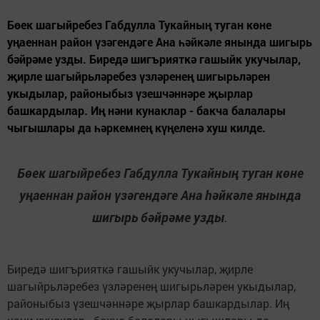
Бөек шагыйребез Габдулла Тукайның туган көне
уңаеннан район үзәгендәге Ана һәйкәле янында шигырь
бәйрәме узды. Биредә шигърияткә гашыйк укучылар,
җирле шагыйрьләребез үзләренең шигырьләрен
укыдылар, районыбыз үзешчәннәре җырлар
башкардылар. Иң нәни кунаклар - бакча балалары
чыгышлары да һәркемнең күңеленә хуш килде.
Бөек шагыйребез Габдулла Тукайның туган көне
уңаеннан район үзәгендәге Ана һәйкәле янында
шигырь бәйрәме узды
.
Биредә шигърияткә гашыйк укучылар, җирле
шагыйрьләребез үзләренең шигырьләрен укыдылар,
районыбыз үзешчәннәре җырлар башкардылар. Иң