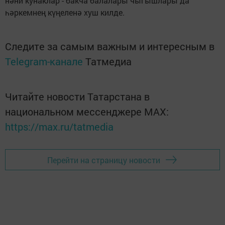
нәни кунаклар - бакча балалары чыгышлары да
һәркемнең күңеленә хуш килде.
Следите за самым важным и интересным в
Telegram-канале
Татмедиа
Читайте новости Татарстана в
национальном мессенджере MАХ:
https://max.ru/tatmedia
Перейти на страницу новости