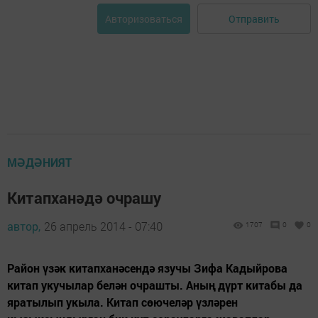
Отправить
Авторизоваться
МӘДӘНИЯТ
Китапханәдә очрашу
автор,
26 апрель 2014 - 07:40
1707
0
0
Район үзәк китапханәсендә язучы Зифа Кадыйрова
китап укучылар белән очрашты. Аның дүрт китабы да
яратылып укыла. Китап сөючеләр үзләрен