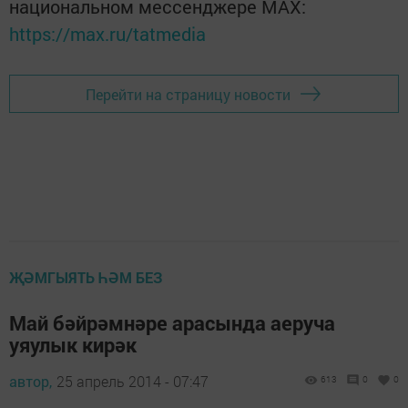
национальном мессенджере MАХ:
https://max.ru/tatmedia
Перейти на страницу новости
ҖӘМГЫЯТЬ ҺӘМ БЕЗ
Май бәйрәмнәре арасында аеруча
уяулык кирәк
автор,
25 апрель 2014 - 07:47
613
0
0