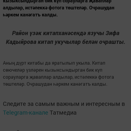
кызыксындырган бик күп сорауларга җаваплар
алдылар, истәлеккә фотога төштеләр. Очрашудан
һәркем канәгатъ калды.
Район үзәк китапханәсендә язучы Зифа
Кадыйрова китап укучылар белән очрашты.
Аның дүрт китабы да яратылып укыла. Китап
сөючеләр үзләрен кызыксындырган бик күп
сорауларга җаваплар алдылар, истәлеккә фотога
төштеләр. Очрашудан һәркем канәгатъ калды.
Следите за самым важным и интересным в
Telegram-канале
Татмедиа