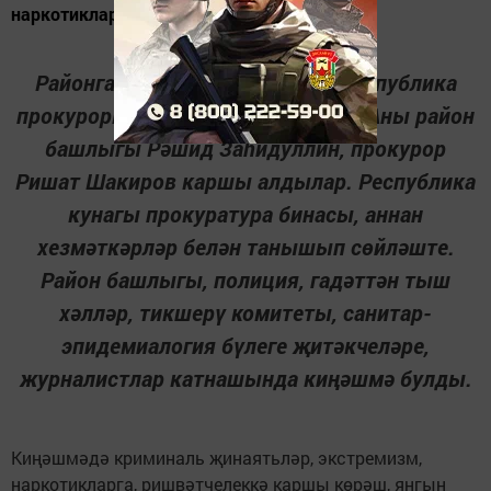
наркотикларга, ришвәтчелеккә каршы...
Районга эшлекле визит белән Республика
прокуроры Илдус Нафиков килде. Аны район
башлыгы Рәшид Заһидуллин, прокурор
Ришат Шакиров каршы алдылар. Республика
кунагы прокуратура бинасы, аннан
хезмәткәрләр белән танышып сөйләште.
Район башлыгы, полиция, гадәттән тыш
хәлләр, тикшерү комитеты, санитар-
эпидемиалогия бүлеге җитәкчеләре,
журналистлар катнашында киңәшмә булды.
Киңәшмәдә криминаль җинаятьләр, экстремизм,
наркотикларга, ришвәтчелеккә каршы көрәш, янгын