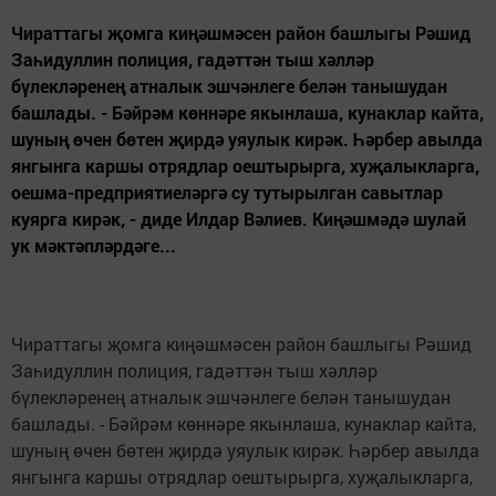
Чираттагы җомга киңәшмәсен район башлыгы Рәшид
Заһидуллин полиция, гадәттән тыш хәлләр
бүлекләренең атналык эшчәнлеге белән танышудан
башлады. - Бәйрәм көннәре якынлаша, кунаклар кайта,
шуның өчен бөтен җирдә уяулык кирәк. Һәрбер авылда
янгынга каршы отрядлар оештырырга, хуҗалыкларга,
оешма-предприятиеләргә су тутырылган савытлар
куярга кирәк, - диде Илдар Вәлиев. Киңәшмәдә шулай
ук мәктәпләрдәге...
Чираттагы җомга киңәшмәсен район башлыгы Рәшид
Заһидуллин полиция, гадәттән тыш хәлләр
бүлекләренең атналык эшчәнлеге белән танышудан
башлады. - Бәйрәм көннәре якынлаша, кунаклар кайта,
шуның өчен бөтен җирдә уяулык кирәк. Һәрбер авылда
янгынга каршы отрядлар оештырырга, хуҗалыкларга,