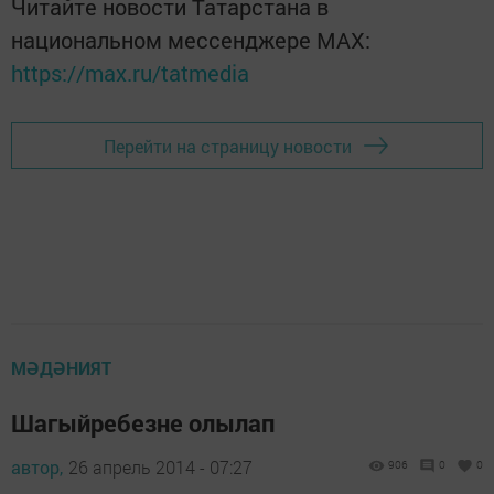
Читайте новости Татарстана в
национальном мессенджере MАХ:
https://max.ru/tatmedia
Перейти на страницу новости
МӘДӘНИЯТ
Шагыйребезне олылап
автор,
26 апрель 2014 - 07:27
906
0
0