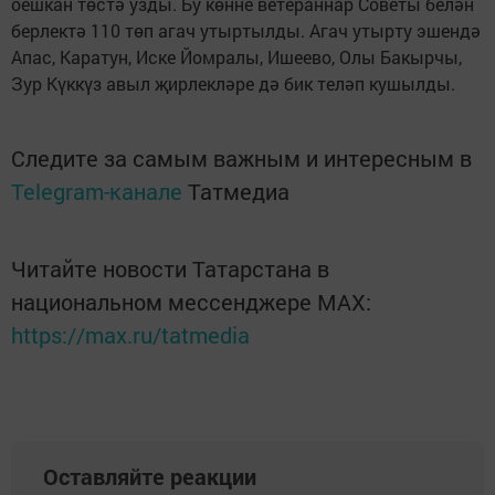
оешкан төстә узды. Бу көнне ветераннар Советы белән
берлектә 110 төп агач утыртылды. Агач утырту эшендә
Апас, Каратун, Иске Йомралы, Ишеево, Олы Бакырчы,
Зур Күккүз авыл җирлекләре дә бик теләп кушылды.
Следите за самым важным и интересным в
Telegram-канале
Татмедиа
Читайте новости Татарстана в
национальном мессенджере MАХ:
https://max.ru/tatmedia
Оставляйте реакции