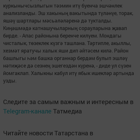
куркынычсызлыгын тәэмин итү буенча эшчәнлек
анализланды. Эш хакының вакытында түләнүе, торак,
яшәү шартлары мәсьәләләренә дә тукталды.
Киңәшмәдә катнашучыларның сорауларына җавап
бирде. - Апас районына беренче килүем. Мондагы
чисталык, төзеклек күзгә ташлана. Тәртипле, акыллы,
хезмәт яратучы халык яши дип әйтәсем килә. Район
башлыгы һәм башка органнар бердәм булып эшләү
нәтиҗәсе дә сезнең эшегездән күренә, - диде ул сүзен
йомгаклап. Халыкны кабул итү ябык ишекләр артында
узды.
Следите за самым важным и интересным в
Telegram-канале
Татмедиа
Читайте новости Татарстана в