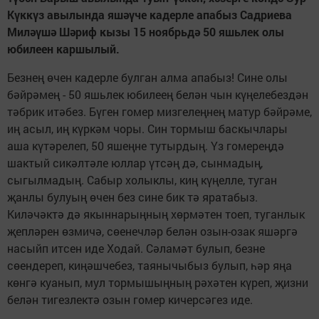
Күккүз авылында яшәүче кадерле апабыз Садриева
Миләүшә Шәриф кызы 15 ноябр
ь
дә 50 яш
ь
лек олы
юбилеен каршылый.
Безнең өчен кадерле булган алма апабыз! Сине олы
бәйрәмең - 50 яшьлек юбилеең белән чын күңелебездән
тәбрик итәбез. Бүген гомер мизгелеңнең матур бәйрәме,
иң асыл, иң күркәм чоры. Син тормыш баскычлары
аша күтәрелеп, 50 яшеңне тутырдың. Үз гомереңдә
шактый сикәлтәле юллар үтсәң дә, сынмадың,
сыгылмадың. Сабыр холыклы, киң күңелле, туган
җанлы булуың өчен без сине бик тә яратабыз.
Киләчәктә дә якыннарыңның хөрмәтен тоеп, туганлык
җепләрен өзмичә, сөенечләр белән озын-озак яшәргә
насыйп итсен иде Ходай. Сәламәт булып, безне
сөендереп, киңәшчебез, таянычыбыз булып, һәр яңа
көнгә куанып, мул тормышыңның рәхәтен күреп, җизни
белән тигезлектә озын гомер кичерсәгез иде.