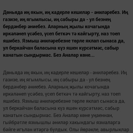
Дөньяда иң якын, иң кадерле кешеләр - әниләребез. Иң
газизе, иң ягымлысы, иң сабыры да - ул безнең
бердәнбер әниебез. Аларның җылы кочагында
иркәләнеп үсәбез, үсеп беткәч тә кайгырту, наз тоеп
яшибез. Язмыш әниләребезне төрле яклап сынаса да,
ул беркайчан баласына күз яшен күрсәтмәс, сабыр
канатын сындырмас. Без Аналар көне...
Дөньяда иң якын, иң кадерле кешеләр - әниләребез. Иң
газизе, иң ягымлысы, иң сабыры да - ул безнең
бердәнбер әниебез. Аларның җылы кочагында
иркәләнеп үсәбез, үсеп беткәч тә кайгырту, наз тоеп
яшибез. Язмыш әниләребезне төрле яклап сынаса да,
ул беркайчан баласына күз яшен күрсәтмәс, сабыр
канатын сындырмас. Без Аналар көне уңаеннан,
гыйбрәтле язмышлы әниләр хакындагы язмаларга
бәйге игълан итәргә булдык. Олы йөрәкле, авырлыклар