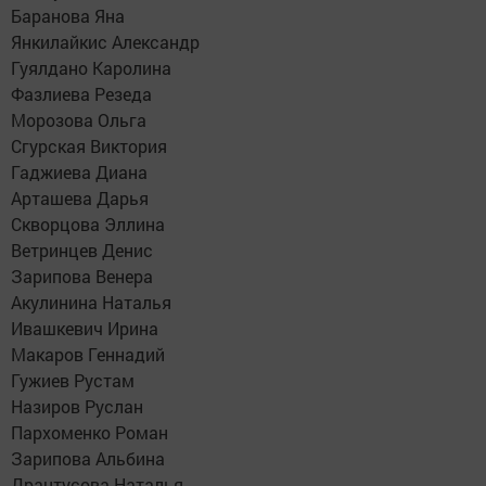
Баранова Яна
Янкилайкис Александр
Гуялдано Каролина
Фазлиева Резеда
Морозова Ольга
Сгурская Виктория
Гаджиева Диана
Арташева Дарья
Скворцова Эллина
Ветринцев Денис
Зарипова Венера
Акулинина Наталья
Ивашкевич Ирина
Макаров Геннадий
Гужиев Рустам
Назиров Руслан
Пархоменко Роман
Зарипова Альбина
Дрантусова Наталья