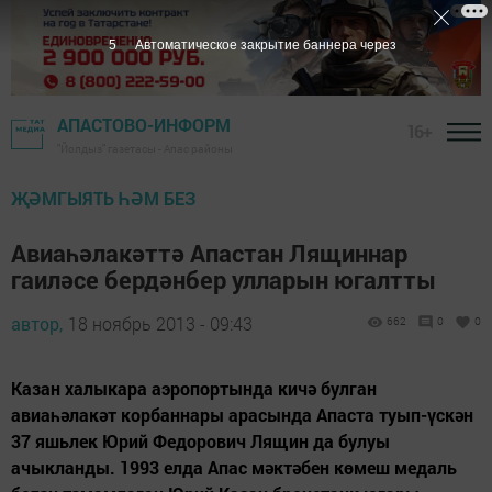
4
Автоматическое закрытие баннера через
АПАСТОВО-ИНФОРМ
16+
"Йолдыз" газетасы - Апас районы
ҖӘМГЫЯТЬ ҺӘМ БЕЗ
Авиаһәлакәттә Апастан Лящиннар
гаиләсе бердәнбер улларын югалтты
автор,
18 ноябрь 2013 - 09:43
662
0
0
Казан халыкара аэропортында кичә булган
авиаһәлакәт корбаннары арасында Апаста туып-үскән
37 яшьлек Юрий Федорович Лящин да булуы
ачыкланды. 1993 елда Апас мәктәбен көмеш медаль