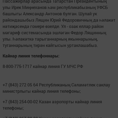
Пассажирлар арасында Татарстан Президентының
улы Ирек Миңнеханов һәм республикабызның УФСБ
башлыгы Александр Антонов булган. Шулай ук
райондашыбыз Лящин Юрий Федоровичның да һәлакәт
нәтиҗәсендә гомере өзелде. Ул - озак еллар район
мәгариф системасында эшләгән Федор Лящинның
улы. Һәлакәткә тарыганнарның якыннарының,
туганнарының тирән кайгысын уртаклашабыз.
Кайнар линия телефоннары:
8-800-775-1717 кайнар линия ГУ МЧС РФ
+7 (843) 272 05 64 Республиканың Сәламәтлек саклау
министрлыгы кайнар линия телефоны;
+7 (843) 254-00-02 Казан аэропорты кайнар линия
телефоны;