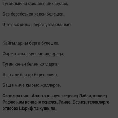
Туганлыкны саклап яшик шулай,
Бер-беребезнең хәлен белешеп.
Шатлык килсә, бергә уртаклашып,
Кайгыларны бергә бүлешеп.
Фәрештәләр кунсын иңнәреңә,
Туган көнең белән котларга.
Яшә әле бер дә бирешмичә,
Баш имичә кырыс җилләргә.
Сине яратып - Апаста яшәүче сеңелең Ләйлә, киявең
Рафис һәм кечкенә сеңелең Раилә. Безнең теләкләргә
әтиебез Шәриф тә кушыла.