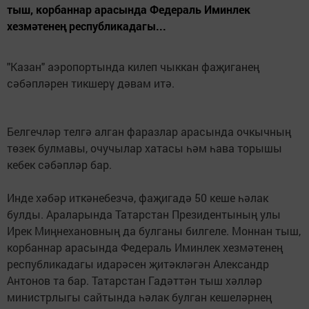
тыш, корбаннар арасында Федераль Иминлек
хезмәтенең республикадагы...
"Казан" аэропортында килеп чыккан фаҗиганең
сәбәпләрен тикшерү дәвам итә.
Белгечләр телгә алган фаразлар арасында очкычның
төзек булмавы, очучылар хатасы һәм һава торышы
кебек сәбәпләр бар.
Инде хәбәр иткәнебезчә, фаҗигадә 50 кеше һәлак
булды. Араларында Татарстан Президентының улы
Ирек Миңнехановның да булганы билгеле. Моннан тыш,
корбаннар арасында Федераль Иминлек хезмәтенең
республикадагы идарәсен җитәкләгән Александр
Антонов та бар. Татарстан Гадәттән тыш хәлләр
министрлыгы сайтында һәлак булган кешеләрнең