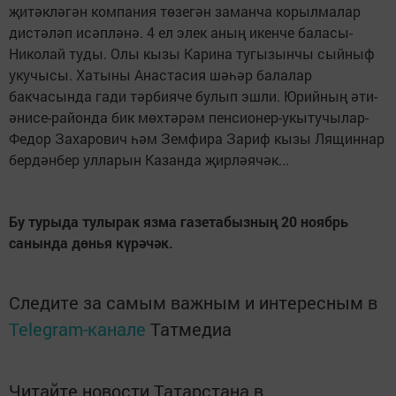
җитәкләгән компания төзегән заманча корылмалар
дистәләп исәпләнә. 4 ел элек аның икенче баласы-
Николай туды. Олы кызы Карина тугызынчы сыйныф
укучысы. Хатыны Анастасия шәһәр балалар
бакчасында гади тәрбияче булып эшли. Юрийның әти-
әнисе-районда бик мөхтәрәм пенсионер-укытучылар-
Федор Захарович һәм Земфира Зариф кызы Лящиннар
бердәнбер улларын Казанда җирләячәк...
Бу турыда тулырак язма газетабызның 20 ноябрь
санында дөнья күрәчәк.
Следите за самым важным и интересным в
Telegram-канале
Татмедиа
Читайте новости Татарстана в