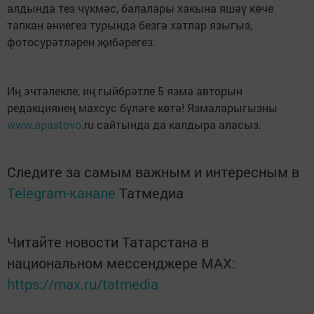
алдында тез чүкмәс, балалары хакына яшәү көче
тапкан әниегез турында безгә хатлар языгыз,
фотосурәтләрен җибәрегез.
Иң эчтәлекле, иң гыйбрәтле 5 язма авторын
редакциянең махсус бүләге көтә! Язмаларыгызны
www.apastovo
.ru сайтында да калдыра аласыз.
Следите за самым важным и интересным в
Telegram-канале
Татмедиа
Читайте новости Татарстана в
национальном мессенджере MАХ:
https://max.ru/tatmedia