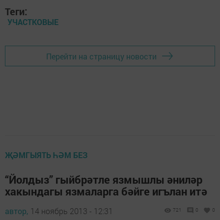
Теги:
УЧАСТКОВЫЕ
Перейти на страницу новости
ҖӘМГЫЯТЬ ҺӘМ БЕЗ
“Йолдыз” гыйбрәтле язмышлы әниләр
хакындагы язмаларга бәйге игълан итә
автор,
14 ноябрь 2013 - 12:31
721
0
0