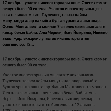
17 ноябрь - участок инспекторлары көне. Әлеге хезмәт
оешуга быел 90 ел тула. Участок инспекторының эш
сәгате чикләнмәгән. Тәүлекнең теләсә-кайсы
минутында алар вакыйга булган урынга ашыгалар.
Фәнил Мингалиев та моннан 7 ел элек язмышын әлеге
һөнәр белән бәйли. Аны Черкен, Иске Йомралы, Ишеево
авыл җирлекләренә участок инспекторы итеп
билгелиләр. 12...
17
ноя
брь - участок инспекторлары көне. Әлеге хезмәт
оешуга быел 90 ел тула.
Участок инспекторының эш сәгате чикләнмәгән.
Тәүлекнең теләсә-кайсы минутында алар вакыйга
булган урынга ашыгалар. Фәнил Мингалиев та моннан
7 ел элек язмышын әлеге һөнәр белән бәйли. Аны
Черкен, Иске Йомралы, Ишеево авыл җирлекләренә
участок инспекторы итеп билгелиләр. 12 авылны,
1200дән артык кешене берләштергән участокта,