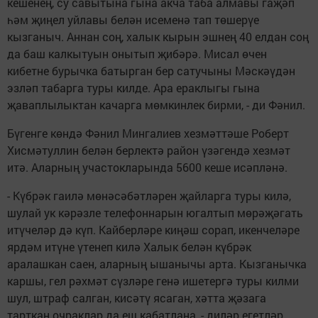
кешенең, су савытына гына акча таба алмавы гаҗәп
һәм җиңел уйлавы белән исеменә тап төшерүе
кызганыч. Аннан соң, халык кырын эшнең 40 елдан соң
да баш калкытуын онытып җибәрә. Мисал өчен
кибетне бурычка батырган бер сатучыны Мәскәүдән
эзләп табарга туры килде. Ара ераклыгы гына
җаваплылыктан качарга мөмкинлек бирми, - ди Фәнил.
Бүгенге көндә Фәнил Мингалиев хезмәттәше Роберт
Хисмәтуллин белән берлектә район үзәгендә хезмәт
итә. Аларның участокларында 5600 кеше исәпләнә.
- Күбрәк гаилә мөнәсәбәтләрен җайларга туры килә,
шулай ук кәрәзле телефоннарын югалтып мөрәҗәгать
итүчеләр дә күп. Кайберләре киңәш сорап, икенчеләре
ярдәм итүне үтенеп килә Халык белән күбрәк
аралашкан саен, аларның ышанычы арта. Кызганычка
каршы, гел рәхмәт сүзләре генә ишетергә туры килми
шул, штраф салган, кисәтү ясаган, хәтта җәзага
тарткан очраклар да еш кабатлана, - диләр егетләр.