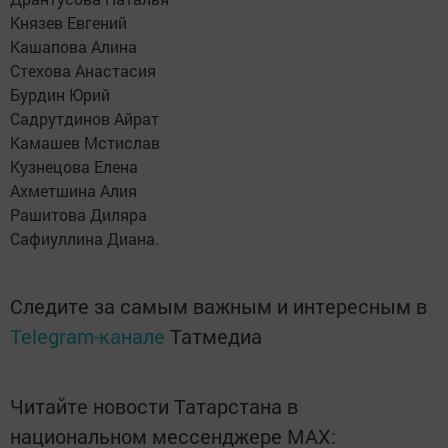
Князев Евгений
Кашапова Алина
Стехова Анастасия
Бурдин Юрий
Садрутдинов Айрат
Камашев Мстислав
Кузнецова Елена
Ахметшина Алия
Рашитова Диляра
Сафиуллина Диана.
Следите за самым важным и интересным в
Telegram-канале
Татмедиа
Читайте новости Татарстана в
национальном мессенджере MАХ: