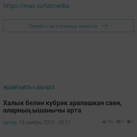
https://max.ru/tatmedia
Перейти на страницу новости
ҖӘМГЫЯТЬ ҺӘМ БЕЗ
Халык белән күбрәк аралашкан саен,
аларның ышанычы арта
автор,
15 ноябрь 2013 - 05:17
738
0
0