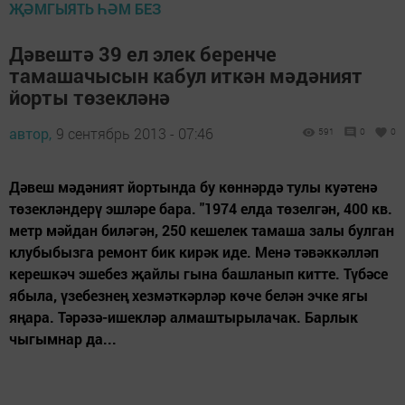
ҖӘМГЫЯТЬ ҺӘМ БЕЗ
Дәвештә 39 ел элек беренче
тамашачысын кабул иткән мәдәният
йорты төзекләнә
автор,
9 сентябрь 2013 - 07:46
591
0
0
Дәвеш мәдәният йортында бу көннәрдә тулы куәтенә
төзекләндерү эшләре бара. "1974 елда төзелгән, 400 кв.
метр мәйдан биләгән, 250 кешелек тамаша залы булган
клубыбызга ремонт бик кирәк иде. Менә тәвәккәлләп
керешкәч эшебез җайлы гына башланып китте. Түбәсе
ябыла, үзебезнең хезмәткәрләр көче белән эчке ягы
яңара. Тәрәзә-ишекләр алмаштырылачак. Барлык
чыгымнар да...