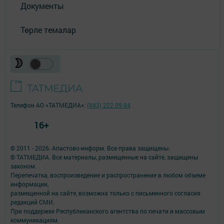
Документы
Төрле темалар
Телефон АО «ТАТМЕДИА»:
(843) 222 09 84
16+
© 2011 - 2026. Апастово-информ. Все права защищены.
© ТАТМЕДИА. Все материалы, размещенные на сайте, защищены
законом.
Перепечатка, воспроизведение и распространение в любом объеме
информации,
размещенной на сайте, возможна только с письменного согласия
редакций СМИ.
При поддержке Республиканского агентства по печати и массовым
коммуникациям.