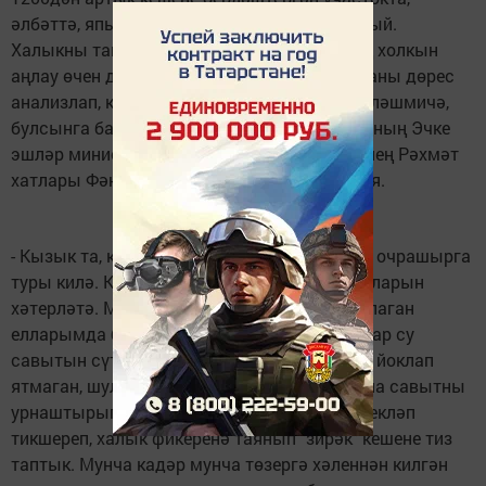
әлбәттә, япь-яшь егеткә җиңелләрдән булмый.
Халыкны танып-белү, аларның һәрберсенең холкын
аңлау өчен дә күп вакыт кирәк. Һәр вакыйганы дөрес
анализлап, кыю хәл итеп, вакыт белән исәпләшмичә,
булсынга башкара ул хезмәтен. Республиканың Эчке
эшләр министрлыгының, район хакимиятенең Рәхмәт
хатлары Фәнилнең тырышлыгына гадел бәя.
- Кызык та, кызганыч та очраклар белән еш очрашырга
туры килә. Кайберләре көлкеле фильм кадрларын
хәтерләтә. Мисал өчен, яңа гына эшли башлаган
елларымда бер кешенең мунчасыннан кайнар су
савытын сүтеп алып чыгып киттеләр. Угры йоклап
ятмаган, шул ук көнне яңа салган мунчасына савытны
урнаштырып та куйган. Әлеге фактны җентекләп
тикшереп, халык фикеренә таянып "зирәк" кешене тиз
таптык. Мунча кадәр мунча төзергә хәленнән килгән