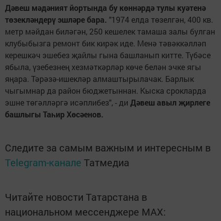
Дәвеш мәдәният йортында бу көннәрдә тулы куәтенә
төзекләндерү эшләре бара.
"1974 елда төзелгән, 400 кв.
метр мәйдан биләгән, 250 кешелек тамаша залы булган
клубыбызга ремонт бик кирәк иде. Менә тәвәккәлләп
керешкәч эшебез җайлы гына башланып китте. Түбәсе
ябыла, үзебезнең хезмәткәрләр көче белән эчке ягы
яңара. Тәрәзә-ишекләр алмаштырылачак. Барлык
чыгымнар да район бюджетыннан. Кыска срокларда
эшне төгәлләргә исәплибез", - ди
Дәвеш авыл җирлеге
башлыгы Таһир Хөсәенов.
Следите за самым важным и интересным в
Telegram-канале
Татмедиа
Читайте новости Татарстана в
национальном мессенджере MАХ: