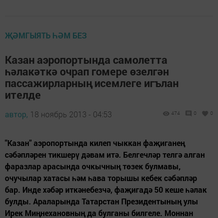
ҖӘМГЫЯТЬ ҺӘМ БЕЗ
Казан аэропортында самолетта
һәлакәткә очрап гомере өзелгән
пассажирларның исемлеге игълан
ителде
автор,
18 ноябрь 2013 - 04:53
474
0
0
"Казан" аэропортында килеп чыккан фаҗиганең
сәбәпләрен тикшерү дәвам итә. Белгечләр телгә алган
фаразлар арасында очкычның төзек булмавы,
очучылар хатасы һәм һава торышы кебек сәбәпләр
бар. Инде хәбәр иткәнебезчә, фаҗигадә 50 кеше һәлак
булды. Араларында Татарстан Президентының улы
Ирек Миңнехановның да булганы билгеле. Моннан