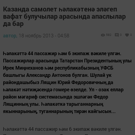
Казанда самолет һәлакәтенә эләгеп
вафат булучылар арасында апаслылар
да бар
автор,
18 ноябрь 2013 - 04:58
582
0
0
Һәлакәттә 44 пассажир һәм 6 экипаж вәкиле үлгән.
Пассажирлар арасында Татарстан Президентының улы
Ирек Миңнеханов һәм республикабызның УФСБ
башлыгы Александр Антонов булган. Шулай ук
райондашыбыз Лящин Юрий Федоровичның да
һәлакәт нәтиҗәсендә гомере өзелде. Ул - озак еллар
район мәгариф системасында эшләгән Федор
Лящинның улы. Һәлакәткә тарыганнарның
якыннарының, туганнарының тирән кайгысын...
Һәлакәттә 44 пассажир һәм 6 экипаж вәкиле үлгән.