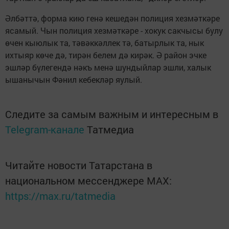
Әлбәттә, форма кию генә кешедән полиция хезмәткәре
ясамый. Чын полиция хезмәткәре - хокук сакчысы булу
өчен кыюлык та, тәвәккәллек тә, батырлык та, нык
ихтыяр көче дә, тирән белем дә кирәк. Ә район эчке
эшләр бүлегендә нәкъ менә шундыйлар эшли, халык
ышанычын Фәнил кебекләр яулый.
Следите за самым важным и интересным в
Telegram-канале
Татмедиа
Читайте новости Татарстана в
национальном мессенджере MАХ:
https://max.ru/tatmedia