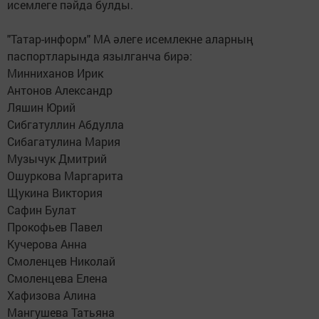
исемлеге пәйда булды.
"Татар-информ" МА әлеге исемлекне аларның
паспортларында язылганча бирә:
Минниханов Ирик
Антонов Александр
Ляшин Юрий
Сибгатуллин Абдулла
Сибагатулина Мария
Музычук Дмитрий
Ошуркова Маргарита
Щукина Виктория
Сафин Булат
Прокофьев Павел
Кучерова Анна
Смоленцев Николай
Смоленцева Елена
Хафизова Алина
Мангушева Татьяна