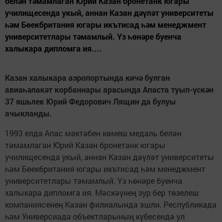
белән тәмамлаган Юрий Казан бронетанк югары
училищесенда укый, аннан Казан дәүләт университеты
һәм Бөекбритания югары икътисад һәм менеджмент
университетлары тәмамлый. Үз һөнәре буенча
халыкара дипломга ия....
Казан халыкара аэропортында кичә булган
авиаһәлакәт корбаннары арасында Апаста туып-үскән
37 яшьлек Юрий Федорович Лящин да булуы
ачыкланды.
1993 елда Апас мәктәбен көмеш медаль белән
тәмамлаган Юрий Казан бронетанк югары
училищесенда укый, аннан Казан дәүләт университеты
һәм Бөекбритания югары икътисад һәм менеджмент
университетлары тәмамлый. Үз һөнәре буенча
халыкара дипломга ия. Мәскәүнең зур бер төзелеш
компаниясенең Казан филиалында эшли. Республикада
һәм Универсиада объектларының күбесендә ул