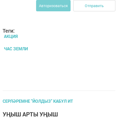
Отправить
Авторизоваться
Теги:
АКЦИЯ
ЧАС ЗЕМЛИ
СЕРЛӘРЕМНЕ "ЙОЛДЫЗ" КАБУЛ ИТ
УҢЫШ АРТЫ УҢЫШ