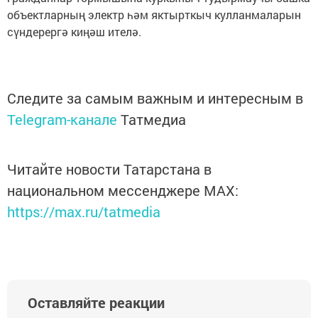
объектларның электр һәм яктырткыч кулланмаларын
сүндерергә киңәш ителә.
Следите за самым важным и интересным в
Telegram-канале
Татмедиа
Читайте новости Татарстана в
национальном мессенджере MАХ:
https://max.ru/tatmedia
Оставляйте реакции