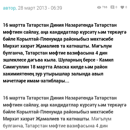
автор,
28 март 2013 - 06:39
766
0
0
16 мартта Татарстан Диния Назарәтендә Татарстан
мөфтиен сайлау, аңа кандидатлар күрсәтү һәм теркәүгә
бәйле Корылтай-Пленумда районыбыз мөхтәсибе
Мирхәт хәзрәт Җамалиев та катнашты. Мәгълүм
булганча, Татарстан мөфтие вазифасына 4 дин
эшлеклесе дәгъва кыла. Шуларның берсе - Камил
Сәмигуллин 18 мартта Апаска килде һәм район
хакимиятенең зур утырышлар залында авыл
мәчетләре имам-хатиблары...
16 мартта Татарстан Диния Назарәтендә Татарстан
мөфтиен сайлау, аңа кандидатлар күрсәтү һәм теркәүгә
бәйле Корылтай-Пленумда районыбыз мөхтәсибе
Мирхәт хәзрәт Җамалиев та катнашты
. Мәгълүм
булганча, Татарстан мөфтие вазифасына 4 дин