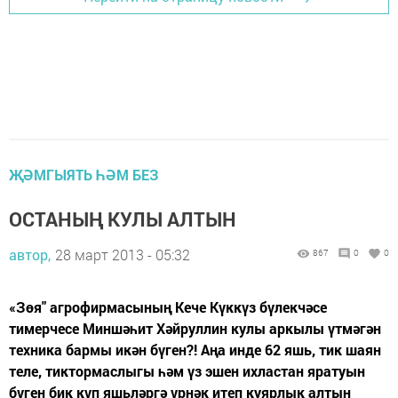
ҖӘМГЫЯТЬ ҺӘМ БЕЗ
ОСТАНЫҢ КУЛЫ АЛТЫН
автор,
28 март 2013 - 05:32
867
0
0
«Зөя" агрофирмасының Кече Күккүз бүлекчәсе
тимерчесе Миншәһит Хәйруллин кулы аркылы үтмәгән
техника бармы икән бүген?! Аңа инде 62 яшь, тик шаян
теле, тиктормаслыгы һәм үз эшен ихластан яратуын
бүген бик күп яшьләргә үрнәк итеп куярлык алтын