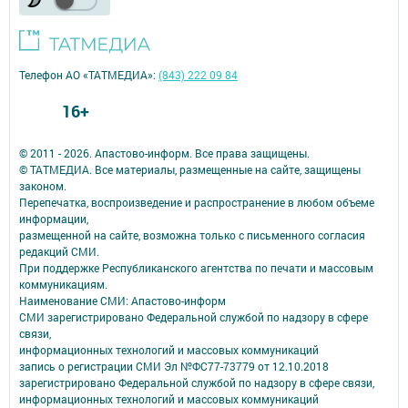
Телефон АО «ТАТМЕДИА»:
(843) 222 09 84
16+
© 2011 - 2026. Апастово-информ. Все права защищены.
© ТАТМЕДИА. Все материалы, размещенные на сайте, защищены
законом.
Перепечатка, воспроизведение и распространение в любом объеме
информации,
размещенной на сайте, возможна только с письменного согласия
редакций СМИ.
При поддержке Республиканского агентства по печати и массовым
коммуникациям.
Наименование СМИ: Апастово-информ
СМИ зарегистрировано Федеральной службой по надзору в сфере
связи,
информационных технологий и массовых коммуникаций
запись о регистрации СМИ Эл №ФС77-73779 от 12.10.2018
зарегистрировано Федеральной службой по надзору в сфере связи,
информационных технологий и массовых коммуникаций