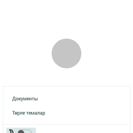
Документы
Төрле темалар