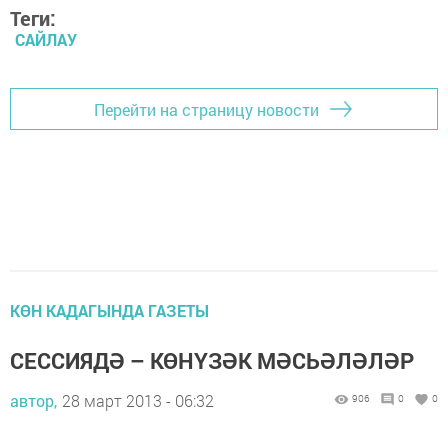
Теги:
САЙЛАУ
Перейти на страницу новости
КӨН КАДАГЫНДА ГАЗЕТЫ
СЕССИЯДӘ – КӨНҮЗӘК МӘСЬӘЛӘЛӘР
автор,
28 март 2013 - 06:32
906
0
0