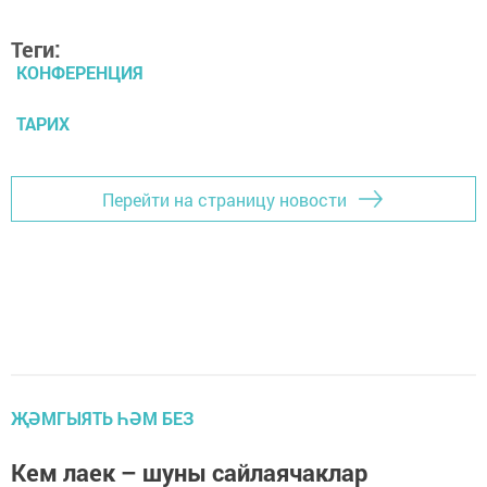
Теги:
КОНФЕРЕНЦИЯ
ТАРИХ
Перейти на страницу новости
ҖӘМГЫЯТЬ ҺӘМ БЕЗ
Кем лаек – шуны сайлаячаклар