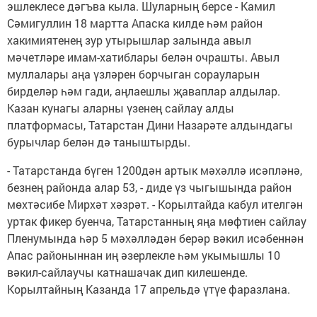
эшлеклесе дәгъва кыла. Шуларның берсе - Камил
Сәмигуллин 18 мартта Апаска килде һәм район
хакимиятенең зур утырышлар залында авыл
мәчетләре имам-хатиблары белән очрашты. Авыл
муллалары аңа үзләрен борчыган сорауларын
бирделәр һәм гади, аңлаешлы җаваплар алдылар.
Казан кунагы аларны үзенең сайлау алды
платформасы, Татарстан Дини Назарәте алдындагы
бурычлар белән дә таныштырды.
- Татарстанда бүген 1200дән артык мәхәллә исәпләнә,
безнең районда алар 53, - диде үз чыгышында район
мөхтәсибе Мирхәт хәзрәт. - Корылтайда кабул ителгән
уртак фикер буенча, Татарстанның яңа мөфтиен сайлау
Пленумында һәр 5 мәхәлләдән берәр вәкил исәбеннән
Апас районыннан иң әзерлекле һәм укымышлы 10
вәкил-сайлаучы катнашачак дип килешенде.
Корылтайның Казанда 17 апрельдә үтүе фаразлана.