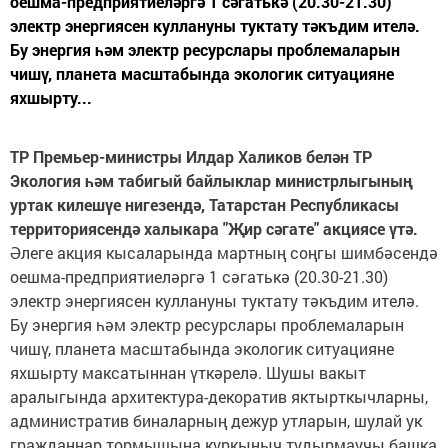
оешма-предприятиеләргә 1 сәгатькә (20.30-21.30)
электр энергиясен куллануны туктату тәкъдим ителә.
Бу энергия һәм электр ресурслары проб­лемаларын
чишү, планета масштабында экологик ситуацияне
яхшырту...
ТР Премьер-министры Илдар Халиков бел
ә
н ТР
Экология
һә
м табигый байлыклар министрлыгыны
ң
уртак килеш
ү
е нигезенд
ә
, Татарстан Республикасы
территориясенд
ә
халыкара "
Җ
ир с
ә
гате" акциясе
ү
т
ә
.
Әлеге акция кысаларында мартның соң­гы шимбәсендә
оешма-предприятиеләргә 1 сәгатькә (20.30-21.30)
электр энергиясен куллануны туктату тәкъдим ителә.
Бу энергия һәм электр ресурслары проб­лемаларын
чишү, планета масштабында экологик ситуацияне
яхшырту максатыннан үткәрелә. Шушы вакыт
аралыгында архитектура-декоратив яктырткычларны,
административ биналарның дежур утларын, шулай ук
гражданнар тормышына куркыныч тудырмаучы башка