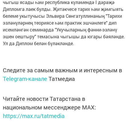
чыгыш ясады һәм республика күләмендә I дәрәҗә
Дипломга лаек булды. Җитәкчесе тарих һәм җәмгыять
белеме укытучысы Эльвира Сөнгатуллинаның "Тарихи
эзләнүләрнең теориясе һәм практик эшчәнлеге" дип
исемләнгән семинарда "Укучыларның фәнни-эзләнү
эшен оештыру" темасына чыгышы да югары бәяләнде.
Ул да Диплом белән бүләкләнде.
Следите за самым важным и интересным в
Telegram-канале
Татмедиа
Читайте новости Татарстана в
национальном мессенджере MАХ:
https://max.ru/tatmedia