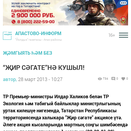
АПАСТОВО-ИНФОРМ
16+
"Йолдыз" газетасы - Апас районы
ҖӘМГЫЯТЬ ҺӘМ БЕЗ
“ҖИР СӘГАТЕ”НӘ КУШЫЛ!
автор,
28 март 2013 - 10:27
734
0
0
ТР Премьер-министры Илдар Халиков белән ТР
Экология һәм табигый байлыклар министрлыгының
уртак килешүе нигезендә, Татарстан Республикасы
территориясендә халыкара "Җир сәгате" акциясе үтә.
Әлеге акция кысаларында мартның соң­гы шимбәсендә