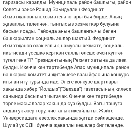
гаризасы каралды. Муниципаль район башлыгы, район
Советы рәисе Рәшид Заһидуллин Фердинат
Әхмәтҗановның хезмәтенә югары бәя бирде. Аның
җаваплы, таләпчән, тынгысыз хезмәткәр булуына
басым ясады. Районда аның башлангычы белән
башкарылган социаль эшләр шактый. Фердинат
Әхмәтҗанов озак еллык, намуслы хезмәте, социаль-
икътисади үсешкә керткән саллы өлеше өчен күптән
түгел генә ТР Президентының Рәхмәт хатына да лаек
булды. Икенче көн тәртибендә Апас муниципаль район
башкарма комитеты җитәкчесе вазыйфасына конкурс
игълан итү турында иде. Әлеге конкурс шартлары
хакында хәбәр "Йолдыз"("Звезда") газетасының киләсе
санында басылып чыгачак. Өченче көн тәртибендә
төрле мәсьәләләр хакында сүз булды. Язгы ташуга
алдан ук әзер тору, чисталык икеайлыгы, Җәйге
Универсиадага әзерлек хакында җитди сөйләшенде.
Шулай ук ОДН буенча җаваплы кешеләр билгеләнде.