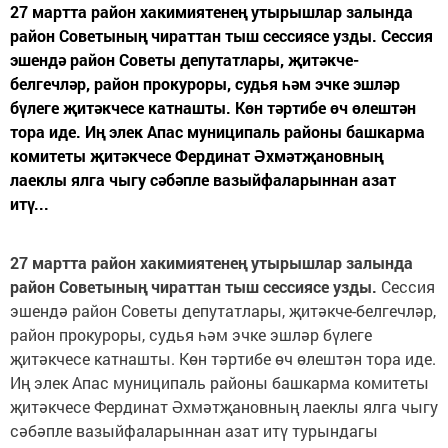
27 мартта район хакимиятенең утырышлар залында
район Советының чираттан тыш сессиясе узды. Сессия
эшендә район Советы депутатлары, җитәкче-
белгечләр, район прокуроры, судья һәм эчке эшләр
бүлеге җитәкчесе катнашты. Көн тәртибе өч өлештән
тора иде. Иң элек Апас муниципаль районы башкарма
комитеты җитәкчесе Фердинат Әхмәтҗановның
лаеклы ялга чыгу сәбәпле вазыйфаларыннан азат
итү...
27 мартта район хакимиятенең утырышлар залында
район Советының чираттан тыш сессиясе узды.
Сессия
эшендә район Советы депутатлары, җитәкче-белгечләр,
район прокуроры, судья һәм эчке эшләр бүлеге
җитәкчесе катнашты. Көн тәртибе өч өлештән тора иде.
Иң элек Апас муниципаль районы башкарма комитеты
җитәкчесе Фердинат Әхмәтҗановның лаеклы ялга чыгу
сәбәпле вазыйфаларыннан азат итү турындагы