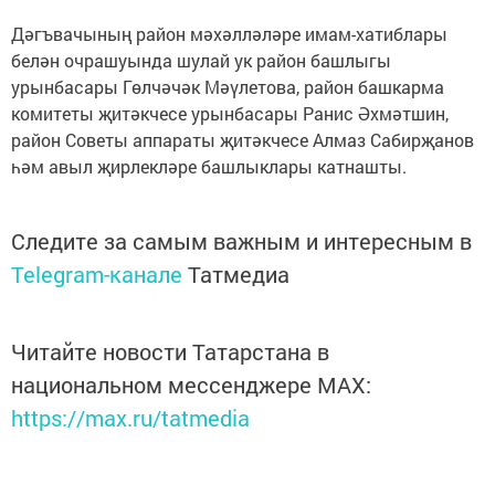
Дәгъвачының район мәхәлләләре имам-хатиблары
белән очрашуында шулай ук район башлыгы
урынбасары Гөлчәчәк Мәүлетова, район башкарма
комитеты җитәкчесе урынбасары Ранис Әхмәтшин,
район Советы аппараты җитәкчесе Алмаз Сабирҗанов
һәм авыл җирлекләре башлыклары катнашты.
Следите за самым важным и интересным в
Telegram-канале
Татмедиа
Читайте новости Татарстана в
национальном мессенджере MАХ:
https://max.ru/tatmedia