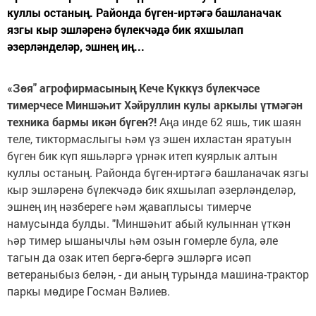
куллы останың. Районда бүген-иртәгә башланачак
язгы кыр эшләренә бүлекчәдә бик яхшылап
әзерләнделәр, эшнең иң...
«Зөя" агрофирмасының Кече Күккүз бүлекчәсе
тимерчесе Миншәһит Хәйруллин кулы аркылы үтмәгән
техника бармы икән бүген?!
Аңа инде 62 яшь, тик шаян
теле, тиктормаслыгы һәм үз эшен ихластан яратуын
бүген бик күп яшьләргә үрнәк итеп куярлык алтын
куллы останың. Районда бүген-иртәгә башланачак язгы
кыр эшләренә бүлекчәдә бик яхшылап әзерләнделәр,
эшнең иң нәзбереге һәм җаваплысы тимерче
намусында булды. "Миншәһит абый кулыннан үткән
һәр тимер ышанычлы һәм озын гомерле була, әле
тагын да озак итеп бергә-бергә эшләргә исәп
ветераныбыз белән, - ди аның турында машина-трактор
паркы мөдире Госман Вәлиев.