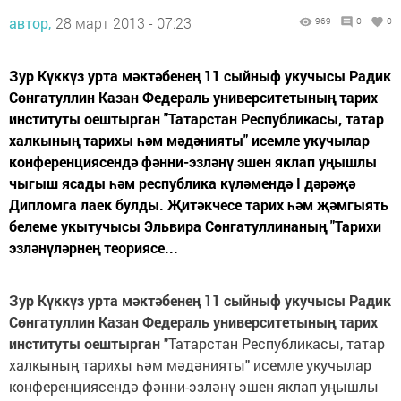
автор,
28 март 2013 - 07:23
969
0
0
Зур Күккүз урта мәктәбенең 11 сыйныф укучысы Радик
Сөнгатуллин Казан Федераль университетының тарих
институты оештырган "Татарстан Республикасы, татар
халкының тарихы һәм мәдәнияты" исемле укучылар
конференциясендә фәнни-эзләнү эшен яклап уңышлы
чыгыш ясады һәм республика күләмендә I дәрәҗә
Дипломга лаек булды. Җитәкчесе тарих һәм җәмгыять
белеме укытучысы Эльвира Сөнгатуллинаның "Тарихи
эзләнүләрнең теориясе...
Зур К
ү
кк
ү
з урта м
ә
кт
ә
бене
ң
11 сыйныф укучысы Радик
С
ө
нгатуллин Казан Федераль университетыны
ң
тарих
институты оештырган
"Татарстан Республикасы, татар
халкының тарихы һәм мәдәнияты" исемле укучылар
конференциясендә фәнни-эзләнү эшен яклап уңышлы