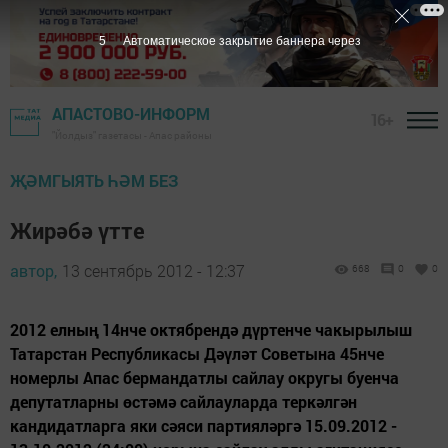
4
Автоматическое закрытие баннера через
АПАСТОВО-ИНФОРМ
16+
"Йолдыз" газетасы - Апас районы
ҖӘМГЫЯТЬ ҺӘМ БЕЗ
Жирәбә үтте
автор,
13 сентябрь 2012 - 12:37
668
0
0
2012 елның 14нче октябрендә дүртенче чакырылыш
Татарстан Республикасы Дәүләт Советына 45нче
номерлы Апас бермандатлы сайлау округы буенча
депутатларны өстәмә сайлауларда теркәлгән
кандидатларга яки сәяси партияләргә 15.09.2012 -