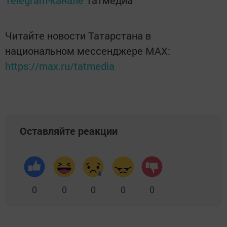
Telegram-канале
Татмедиа
Читайте новости Татарстана в
национальном мессенджере MАХ:
https://max.ru/tatmedia
Оставляйте реакции
0
0
0
0
0