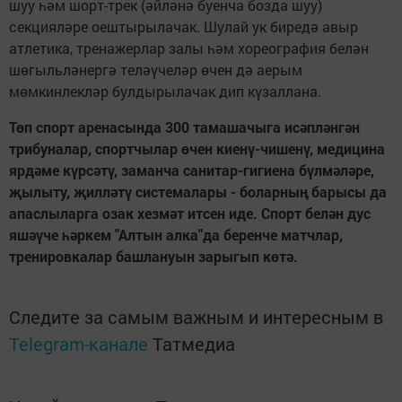
шуу һәм шорт-трек (әйләнә буенча бозда шуу)
секцияләре оештырылачак. Шулай ук биредә авыр
атлетика, тренажерлар залы һәм хореография белән
шөгыльләнергә теләүчеләр өчен дә аерым
мөмкинлекләр булдырылачак дип күзаллана.
Төп спорт аренасында 300 тамашачыга исәпләнгән
трибуналар, спортчылар өчен киенү-чишенү, медицина
ярдәме күрсәтү, заманча санитар-гигиена бүлмәләре,
җылыту, җилләтү системалары - боларның барысы да
апаслыларга озак хезмәт итсен иде. Спорт белән дус
яшәүче һәркем "Алтын алка"да беренче матчлар,
тренировкалар башлануын зарыгып көтә.
Следите за самым важным и интересным в
Telegram-канале
Татмедиа