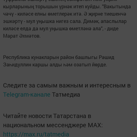
кырларының торышын үрнәк итеп куйды. "Вакытында
чәчү - киләсе елны өметлерәк итә. Ә җирне тиешенчә
эшкәртү - мул уңышка нигез сала. Димәк, апаслылар
киләсе елда да мул уңышка өметләнә ала", - диде
Марат Әхмәтов.
Республика кунакларын район башлыгы Рәшид
Заһидуллин каршы алды һәм озатып йөрде.
Следите за самым важным и интересным в
Telegram-канале
Татмедиа
Читайте новости Татарстана в
национальном мессенджере MАХ:
https://max.ru/tatmedia