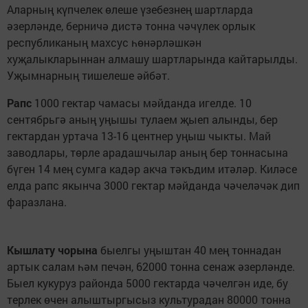
Аларның күпчелек өлеше үзебезнең шартларда
әзерләнде, берничә дистә тонна чәчүлек орлык
республиканың махсус һөнәрләшкән
хуҗалыкларыннан алмашу шартларында кайтарылды.
Уҗымнарның тишелеше әйбәт.
Рапс
1000 гектар чамасы мәйданда игелде. 10
сентябрьгә аның уңышы тулаем җыеп алынды, бер
гектардан уртача 13-16 центнер уңыш чыкты. Май
заводлары, төрле арадашчылар аның бер тоннасына
бүген 14 мең сумга кадәр акча тәкъдим итәләр. Киләсе
елда рапс якынча 3000 гектар мәйданда чәчеләчәк дип
фаразлана.
Кышлату чорына
быелгы уңыштан 40 мең тоннадан
артык салам һәм печән, 62000 тонна сенаж әзерләнде.
Быел кукуруз районда 5000 гектарда чәчелгән иде, бу
терлек өчен алыштыргысыз культурадан 80000 тонна