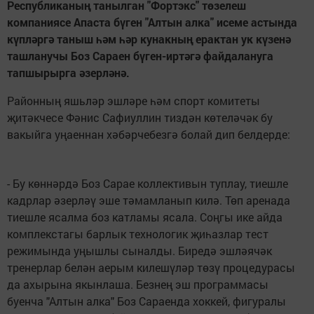
Республиканың танылган "Фортэкс" төзелеш
компаниясе Апаста бүген "Алтын алка" исеме астында
күпләргә таныш һәм һәр кунакның ерактан ук күзенә
ташланучы Боз Сараен бүген-иртәгә файдалануга
тапшырырга әзерләнә.
Районның яшьләр эшләре һәм спорт комитеты
җитәкчесе Фәнис Сафиуллин тиздән көтеләчәк бу
вакыйга уңаеннан хәбәрчебезгә болай дип белдерде:
- Бу көннәрдә Боз Сарае коллективын туплау, тиешле
кадрлар әзерләү эше тәмамланып килә. Төп аренада
тиешле ясалма боз катламы ясала. Соңгы ике айда
комплекстагы барлык технологик җиһазлар тест
режимында уңышлы сыналды. Биредә эшләячәк
тренерлар белән аерым килешүләр төзү процедурасы
да ахырына якынлаша. Безнең эш программасы
буенча "Алтын алка" Боз Сараенда хоккей, фигуралы