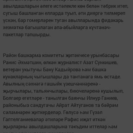
авылдашларын әлеге истәлекле көн белән тәбрик итеп,
сугыш башланган елларда туып, әти дияргә тилмереп
үскән, бар гомерләрен туган авылларында фидакарь
хезмәткә багышлаган апа-абыйларга күчтәнәч-
пакетлар тапшырды.
Район башкарма комитеты җитәкчесе урынбасары
Ранис Әхмәтшин, өлкән журналист Азат Сункишев,
ветеран укытучы Бану Кадыйрова һәм башка
кунакларның чыгышлары да тантанага ямь өстәде.
Авылның сәхнәгә гашыйк үзешчәннәренә -
җырчылары, тальянчылары, биючеләренә кушылып,
Болгаер егетләре - танылган баянчы Илнур Ганиев,
районыбыз сандугачы Айрат Айтуганов та бәйрәм
сәламнәрен җиткерделәр. Гөлүсә һәм Гүзәл
Гаптелганиевалар әтиләре Рафис иҗат иткән
җырларны авылдашларына тәкъдим иттеләр һәм