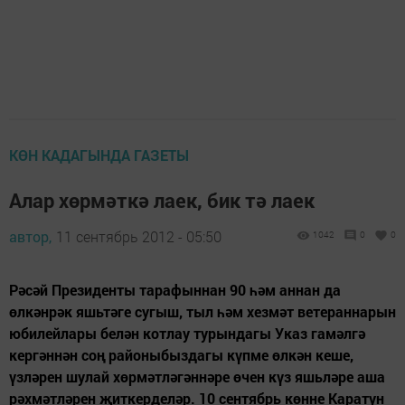
КӨН КАДАГЫНДА ГАЗЕТЫ
Алар хөрмәткә лаек, бик тә лаек
автор,
11 сентябрь 2012 - 05:50
1042
0
0
Рәсәй Президенты тарафыннан 90 һәм аннан да
өлкәнрәк яшьтәге сугыш, тыл һәм хезмәт ветераннарын
юбилейлары белән котлау турындагы Указ гамәлгә
кергәннән соң районыбыздагы күпме өлкән кеше,
үзләрен шулай хөрмәтләгәннәре өчен күз яшьләре аша
рәхмәтләрен җиткерделәр. 10 сентябрь көнне Каратун