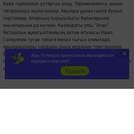
бала тәрбияләп үстергән алар. Терлекчелектә, аннан
тегермәндә эшләгәннәр. Авылда үрнәк гаилә булып
торганнар. Аларның тырышлыгы балаларына,
оныкларына да күчкән. Казандагы улы, "Апас"
Якташлык җәмгыятенең иң актив әгъзасы Наил
Галиуллин туган төбәге белән тыгыз элемтәдә,
авылдашлары һәрдаим аның ярдәмен тоеп яшиләр.
Бик тә бәхетле әни, дәү әни Маһруй әби. "Ходай биргән
Яшь Татмедиа проектының яңа видеосын
гомерләреңне гомерләп, бәхетле картлык кичер", - дигән
карадыгызмы әле?
изге теләкләр белән киттек без ул нурлы йорттан.
Карарга
Следите за самым важным и интересным в
Telegram-канале
Татмедиа
Читайте новости Татарстана в