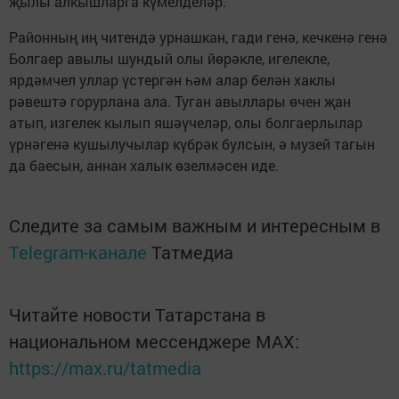
җылы алкышларга күмелделәр.
Районның иң читендә урнашкан, гади генә, кечкенә генә
Болгаер авылы шундый олы йөрәкле, игелекле,
ярдәмчел уллар үстергән һәм алар белән хаклы
рәвештә горурлана ала. Туган авыллары өчен җан
атып, изгелек кылып яшәүчеләр, олы болгаерлылар
үрнәгенә кушылучылар күбрәк булсын, ә музей тагын
да баесын, аннан халык өзелмәсен иде.
Следите за самым важным и интересным в
Telegram-канале
Татмедиа
Читайте новости Татарстана в
национальном мессенджере MАХ:
https://max.ru/tatmedia