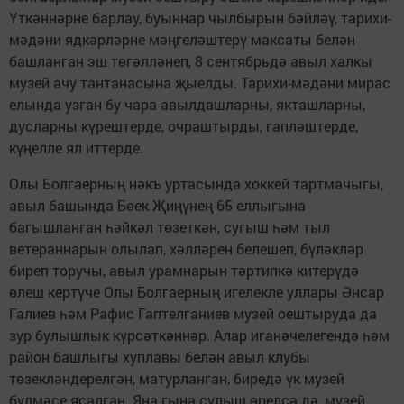
Үткәннәрне барлау, буыннар чылбырын бәйләү, тарихи-
мәдәни ядкәрләрне мәңгеләштерү максаты белән
башланган эш төгәлләнеп, 8 сентябрьдә авыл халкы
музей ачу тантанасына җыелды. Тарихи-мәдәни мирас
елында узган бу чара авылдашларны, якташларны,
дусларны күрештерде, очраштырды, гапләштерде,
күңелле ял иттерде.
Олы Болгаерның нәкъ уртасында хоккей тартмачыгы,
авыл башында Бөек Җиңүнең 65 еллыгына
багышланган һәйкәл төзеткән, сугыш һәм тыл
ветераннарын олылап, хәлләрен белешеп, бүләкләр
биреп торучы, авыл урамнарын тәртипкә китерүдә
өлеш кертүче Олы Болгаерның игелекле уллары Әнсар
Галиев һәм Рафис Гаптелганиев музей оештыруда да
зур булышлык күрсәткәннәр. Алар иганәчелегендә һәм
район башлыгы хуплавы белән авыл клубы
төзекләндерелгән, матурланган, биредә үк музей
бүлмәсе ясалган. Яңа гына сулыш өрелсә дә, музей