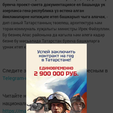
буенча проект-смета документациясе ел башында ук
ә
зерл
ә
нс
ә
ген
ә
республика
ү
з
ө
стен
ә
алган
й
ө
кл
ә
м
ә
л
ә
рне н
ә
ти
җә
ле итеп башкарып чыга алачак
, -
дип саный Татарстанның төзелеш, архитектура һәм
торак-коммуналь хуҗалыгы министры Ирек Фәйзуллин.
Бу безнең Апас районына да кагыла һәм әлегә кадәр
безне бу мәсьәләдә Татарстан буенча башкаларга
үрнәк итеп куялар.
Следите за самым важным и интересным в
Telegram-канале
Татмедиа
Читайте новости Татарстана в
национальном мессенджере MАХ:
https://max.ru/tatmedia