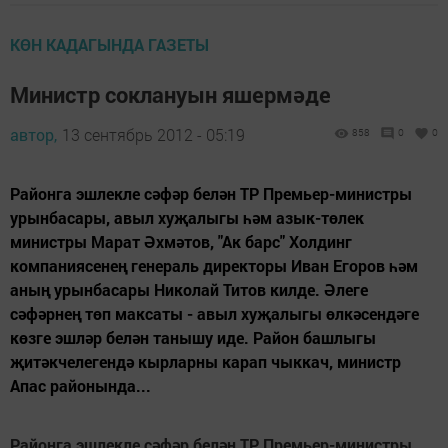
КӨН КАДАГЫНДА ГАЗЕТЫ
Министр соклануын яшермәде
автор,
13 сентябрь 2012 - 05:19
858
0
0
Районга эшлекле сәфәр белән ТР Премьер-министры
урынбасары, авыл хуҗалыгы һәм азык-төлек
министры Марат Әхмәтов, "Ак барс" Холдинг
компаниясенең генераль директоры Иван Егоров һәм
аның урынбасары Николай Титов килде. Әлеге
сәфәрнең төп максаты - авыл хуҗалыгы өлкәсендәге
көзге эшләр белән танышу иде. Район башлыгы
җитәкчелегендә кырларны карап чыккач, министр
Апас районында...
Районга эшлекле сәфәр белән ТР Премьер-министры