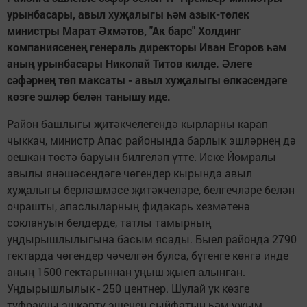
урынбасары, авыл хуҗалыгы һәм азык-төлек
министры Марат Әхмәтов, "Ак барс" Холдинг
компаниясенең генераль директоры Иван Егоров һәм
аның урынбасары Николай Титов килде. Әлеге
сәфәрнең төп максаты - авыл хуҗалыгы өлкәсендәге
көзге эшләр белән танышу иде.
Район башлыгы җитәкчелегендә кырларны карап
чыккач, министр Апас районында барлык эшләрнең дә
оешкан төстә баруын билгеләп үтте. Иске Йомралы
авылы янәшәсендәге чөгендер кырында авыл
хуҗалыгы берләшмәсе җитәкчеләре, белгечләре белән
очрашты, апаслыларның фидакарь хезмәтенә
соклануын белдерде, татлы тамырның
уңдырышлылыгына басым ясады. Быел районда 2790
гектарда чөгендер чәчелгән булса, бүгенге көнгә инде
аның 1500 гектарыннан уңыш җыеп алынган.
Уңдырышлылык - 250 центнер. Шулай ук көзге
туфракны эшкәртү эшенең сыйфатын һәм уҗым