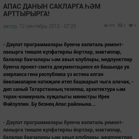
АПАС ДАНЫН САКЛАРГА ҺӘМ
АРТТЫРЫРГА!
автор,
12 сентябрь 2012 - 07:25
806
0
0
- Дәүләт программалары буенча капиталь ремонт­
ланырга тиешле күпфатирлы йортлар, мәк­тәпләр,
балалар бакчалары һәм авыл клублары, мед­пункт­лар
буенча проект-смета документациясе ел башында ук
әзерләнсә генә республика үз өстенә алган
йөкләмәләрне нәтиҗәле итеп башкарып чыга алачак, -
дип саный Татарстанның төзелеш, архитектура һәм
торак-коммуналь хуҗалыгы министры Ирек
Фәйзуллин. Бу безнең Апас районына...
- Д
әү
л
ә
т программалары буенча капиталь ремонт­
ланырга тиешле к
ү
пфатирлы йортлар, м
ә
к­т
ә
пл
ә
р,
балалар бакчалары
һә
м авыл клублары, мед­пункт­лар