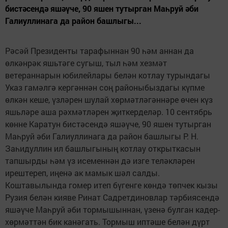
бистәсендә яшәүче, 90 яшен тутырган Маһруй әби
Галиуллинага да район башлыгы...
Рәсәй Президенты тарафыннан 90 һәм аннан да
өлкәнрәк яшьтәге сугыш, тыл һәм хезмәт
ветераннарын юбилейлары белән котлау турындагы
Указ гамәлгә кергәннән соң районыбыздагы күпме
өлкән кеше, үзләрен шулай хөрмәтләгәннәре өчен күз
яшьләре аша рәхмәтләрен җиткерделәр. 10 сентябрь
көнне Каратун бистәсендә яшәүче, 90 яшен тутырган
Маһруй әби Галиуллинага да район башлыгы Р. Н.
Заһидуллин ил башлыгының котлау открыткасын
тапшырды һәм үз исеменнән дә изге теләкләрен
ирештереп, иңенә ак мамык шәл салды.
Коштавылында гомер итеп бүгенге көндә төпчек кызы
Рузия белән кияве Ринат Садретдиновлар тәрбиясендә
яшәүче Маһруй әби тормышыннан, үзенә булган кадер-
хөрмәттән бик канәгать. Тормыш иптәше белән дүрт