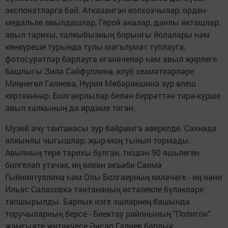
экспонатларга бай. Атказанган колхозчылар, орден-
медальле авылдашлар, Герой аналар, данлы якташлар,
авыл тарихы, халкыбызның борынгы йолалары һәм
көнкүреше турында тулы мәгълүмат туплауга,
фотосурәтләр барлауга иганәчеләр һәм авыл җирлеге
башлыгы Зилә Сәйфуллина, клуб хезмәткәрләре
Миңнегөл Галиева, Нурия Мөбәрәкшина зур өлеш
керткәннәр. Болгаерлылар белән беррәттән тирә-күрше
авыл халкының да ярдәме тигән.
Музей ачу тантанасы зур бәйрәмгә әверелде. Сәхнәдә
ялкынлы чыгышлар, җыр-моң тынып тормады.
Авылның тере тарихы булган, тиздән 90 яшьлеген
билгеләп үтәчәк, иң өлкән акъәби Саимә
Гыйниятуллина һәм Олы Болгаерның киләчәге - иң нәни
Ильяс Сәлаховка тантананың истәлекле бүләкләре
тапшырылды. Барлык изге эшләрнең башында
торучыларның берсе - Биектау районының "Полигон"
җәмгыяте җитәкчесе Әнсар Галиев барлык