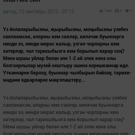
автор,
12 сентябрь 2012 - 07:13
1348
0
0
Үз йолаларыбызны, җырыбызны, моңыбызны үзебез
сакламасак, аларны кем саклар, киләчәк буыннарга
нинди эз, нинди мирас калыр, узган чорларны кем
хәтерләр, чал тарихыбызга кем борылып карар соң?
Менә шушы уйлар белән әле 1-2 ай элек кенә олы
болгаерлылар музей оештыру эшенә керешкәннәр иде.
Үткәннәрне барлау, буыннар чылбырын бәйләү, тарихи-
мәдәни ядкәрләрне мәңгеләштерү...
Үз йолаларыбызны, җырыбызны, моңыбызны үзебез
сакламасак, аларны кем саклар, киләчәк буыннарга
нинди эз, нинди мирас калыр, узган чорларны кем
хәтерләр, чал тарихыбызга кем борылып карар соң?
Менә шушы уйлар белән әле 1-2 ай элек кенә олы
болгаерлылар музей оештыру эшенә керешкәннәр иде.