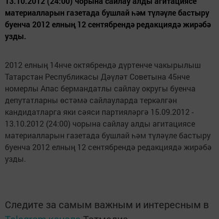
13.10.2012 (24:00) чорына сайлау алды агитациясе
материалларын газетада бушлай һәм түләүле бастыру
буенча 2012 елның 12 сентябрендә редакциядә жирәбә
узды.
2012 елның 14нче октябрендә дүртенче чакырылыш
Татарстан Республикасы Дәүләт Советына 45нче
номерлы Апас бермандатлы сайлау округы буенча
депутатларны өстәмә сайлауларда теркәлгән
кандидатларга яки сәяси партияләргә 15.09.2012 -
13.10.2012 (24:00) чорына сайлау алды агитациясе
материалларын газетада бушлай һәм түләүле бастыру
буенча 2012 елның 12 сентябрендә редакциядә жирәбә
узды.
Следите за самым важным и интересным в