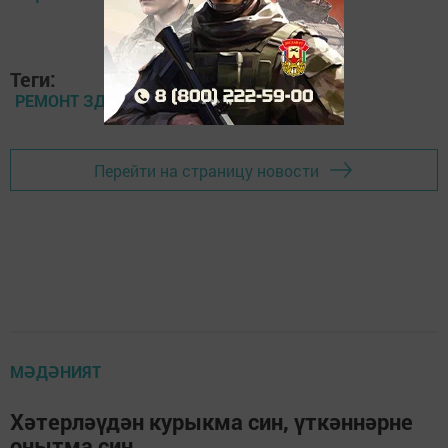
Теги:
РЕМОНТ ЗДАНИЙ
Перейти на страницу новости
МӘДӘНИЯТ
Хәтерләүдән курыкма син, үткәннәрне
онытма син