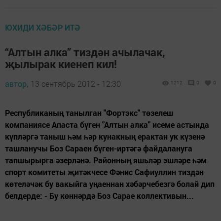
ЮХИДИ ХӘБӘР ИТӘ
“Алтын алка” тиздән ачылачак,
җылырак киенеп кил!
автор,
13 сентябрь 2012 - 12:30
1212
0
0
Республиканың танылган "Фортэкс" төзелеш
компаниясе Апаста бүген "Алтын алка" исеме астында
күпләргә таныш һәм һәр кунакның ерактан ук күзенә
ташланучы Боз Сараен бүген-иртәгә файдалануга
тапшырырга әзерләнә. Районның яшьләр эшләре һәм
спорт комитеты җитәкчесе Фәнис Сафиуллин тиздән
көтеләчәк бу вакыйга уңаеннан хәбәрчебезгә болай дип
белдерде: - Бу көннәрдә Боз Сарае коллективын...