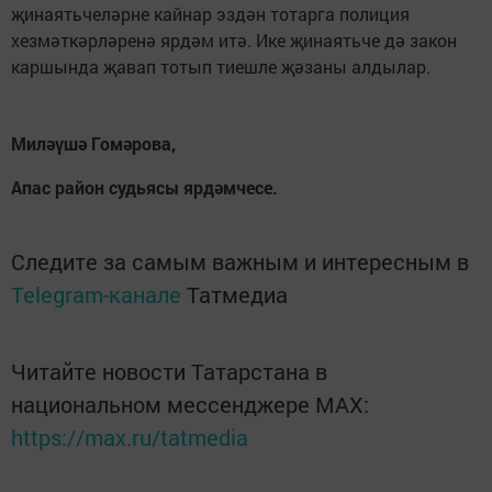
җинаятьчеләрне кайнар эздән тотарга полиция
хезмәткәрләренә ярдәм итә. Ике җинаятьче дә закон
каршында җавап тотып тиешле җәзаны алдылар.
Миләүшә Гомәрова,
Апас район судьясы ярдәмчесе.
Следите за самым важным и интересным в
Telegram-канале
Татмедиа
Читайте новости Татарстана в
национальном мессенджере MАХ:
https://max.ru/tatmedia