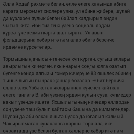
Әллә Ходай рәхмәте белән, әллә әлеге ханымда әбигә
карата мәрхәмәт хисләре уяна, ул әбине җибәрә, шулай
да күзләрен яулык белән бәйләп калдырып өйдән
чыгып китә. Әби тиз генә үзенә социаль ярдәм
күрсәтүче хезмәткәргә шалтырата. Ул авыл
фельдшерына хәбәр итә һәм алар әбигә беренче
ярдәмне күрсәтәләр...
Тормышның ачысын-төчесен күп күргән, сугыш еллары
авырлыгын кичергән, якыннарын соңгы юлга озатып
бүгенге көндә ялгызы гомер кичерүче 83 яшьлек әбинең
тынычлыгын пычрак җаннар бозалар. Ә бит берничә
еллар элек Үзбәкстан якларыннан күченеп кайткан
әлеге гаиләгә В. әби үзенең ярдәм кулын суза, күпмедер
вакыт үзендә яшәтә. Яхшылыгының ничәдер еллардан
соң үзенә таш булып кайтасы башына да килмәгәндер.
Шулай да әби өлкән яшьтә булса да югалып калмый.
Чакырылмаган кунакларга каршы тора ала, ике
очракта да үзе белән булган хәлләрне хәбәр итә һәм