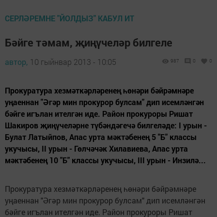
СЕРЛӘРЕМНЕ "ЙОЛДЫЗ" КАБУЛ ИТ
Бәйге тәмам, җиңүчеләр билгеле
автор,
10 гыйнвар 2013 - 10:05
987
0
0
Прокуратура хезмәткәрләренең һөнәри бәйрәмнәре
уңаеннан "Әгәр мин прокурор булсам" дип исемләнгән
бәйге игълан ителгән иде. Район прокуроры Ришат
Шакиров җиңүчеләрне түбәндәгечә билгеләде: I урын -
Булат Латыйпов, Апас урта мәктәбенең 5 "Б" классы
укучысы, II урын - Гөлчәчәк Хилавиева, Апас урта
мәктәбенең 10 "Б" классы укучысы, III урын - Инзилә...
Прокуратура хезмәткәрләренең һөнәри бәйрәмнәре
уңаеннан "Әгәр мин прокурор булсам" дип исемләнгән
бәйге игълан ителгән иде. Район прокуроры Ришат