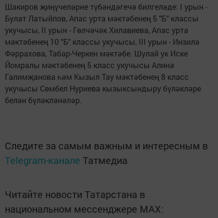
Шакиров җиңүчеләрне түбәндәгечә билгеләде: I урын -
Булат Латыйпов, Апас урта мәктәбенең 5 "Б" классы
укучысы, II урын - Гөлчәчәк Хилавиева, Апас урта
мәктәбенең 10 "Б" классы укучысы, III урын - Инзилә
Фәррахова, Табар-Черкен мәктәбе. Шулай ук Иске
Йомралы мәктәбенең 5 класс укучысы Алинә
Галимҗанова һәм Кызыл Тау мәктәбенең 8 класс
укучысы Сөмбел Нуриева кызыксындыру бүләкләре
белән бүләкләнәләр.
Следите за самым важным и интересным в
Telegram-канале
Татмедиа
Читайте новости Татарстана в
национальном мессенджере MАХ: