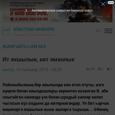
5
Автоматическое закрытие баннера через
АПАСТОВО-ИНФОРМ
16+
"Йолдыз" газетасы - Апас районы
ҖӘМГЫЯТЬ ҺӘМ БЕЗ
Ит яхшылык, көт яманлык
автор,
14 гыйнвар 2013 - 04:26
885
0
0
Районыбызның бер авылында көн итеп ятучы, изге
күңеле белән авылдашлары хөрмәтен казанган В. әби
олыгайган көнендә үзе белән шундый хәлләр килеп
чыгасын күз алдына да китермәгәндер. Ул бит һәрчак
кешеләргә яхшылык кына эшләргә тырыша... Әбинең