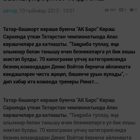
автор,
10 гыйнвар 2013 - 10:01
865
0
0
Татар-башкорт көрәше буенча "АК Барс" Көрәш
Сараенда үткән Татарстан чемпионатында Апас
көрәшчеләре дә катнашты. "Тәҗрибә туплау, яңа
алымнар белән танышу өчен безнекеләргә ул бик яхшы
мәктәп булды. 70 килограмм үлчәү категориясендә
безнең командадан Денис Войтов берничә әйләнештә
көндәшләрен чиста җиңеп, бишенче урын яулады", -
дип хәбәр итә команда тренеры Ринат...
Татар-башкорт к
ө
р
ә
ше буенча "АК Барс" К
ө
р
ә
ш
Сараенда
ү
тк
ә
н Татарстан чемпионатында Апас
к
ө
р
ә
шчел
ә
ре д
ә
катнашты.
"Тәҗрибә туплау, яңа
алымнар белән танышу өчен безнекеләргә ул бик яхшы
мәктәп булды. 70 килограмм үлчәү категориясендә
безнең командадан Денис Войтов берничә әйләнештә