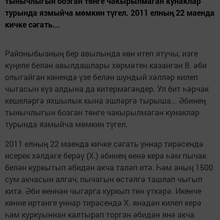
тынычлыгын бозган төнге чакырылмаган кунаклар
турында язмыйча мөмкин түгел. 2011 елның 22 маенда
кичке сәгать...
Районыбызның бер авылында көн итеп ятучы, изге
күңеле белән авылдашлары хөрмәтен казанган В. әби
олыгайган көнендә үзе белән шундый хәлләр килеп
чыгасын күз алдына да китермәгәндер. Ул бит һәрчак
кешеләргә яхшылык кына эшләргә тырыша... Әбинең
тынычлыгын бозган төнге чакырылмаган кунаклар
турында язмыйча мөмкин түгел.
2011 елның 22 маенда кичке сәгать уннар тирәсендә
исерек хәлдәге берәү (Х.) әбинең өенә керә һәм пычак
белән куркытып әбидән акча таләп итә. Һәм аның 1500
сум акчасын алгач, пычагын өстәлгә ташлап чыгып
китә. Әби өеннән чыгарга куркып төн үткәрә. Икенче
көнне иртәнге уннар тирәсендә Х. янәдән килеп керә
һәм куркуыннан калтырап торган әбидән янә акча