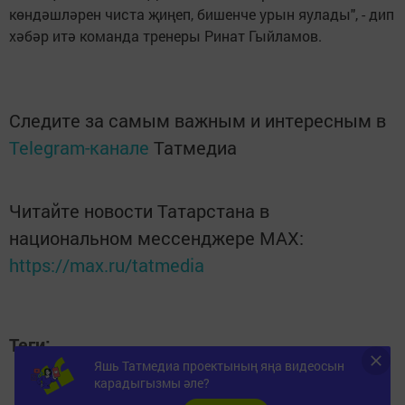
көндәшләрен чиста җиңеп, бишенче урын яулады", - дип
хәбәр итә команда тренеры Ринат Гыйламов.
Следите за самым важным и интересным в
Telegram-канале
Татмедиа
Читайте новости Татарстана в
национальном мессенджере MАХ:
https://max.ru/tatmedia
Теги:
КУРЭШ
Яшь Татмедиа проектының яңа видеосын
карадыгызмы әле?