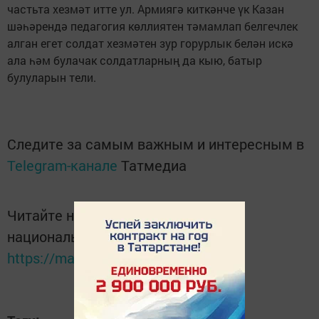
частьта хезмәт итте ул. Армиягә киткәнче үк Казан
шәһәрендә педагогия көллиятен тәмамлап белгечлек
алган егет солдат хезмәтен зур горурлык белән искә
ала һәм булачак солдатларның да кыю, батыр
булуларын тели.
Следите за самым важным и интересным в
Telegram-канале
Татмедиа
Читайте новости Татарстана в
национальном мессенджере MАХ:
https://max.ru/tatmedia