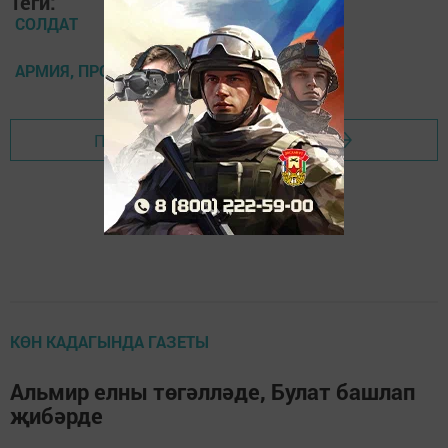
Теги:
СОЛДАТ
АРМИЯ, ПРОВОДЫ
Перейти на страницу новости
КӨН КАДАГЫНДА ГАЗЕТЫ
Альмир елны төгәлләде, Булат башлап
җибәрде