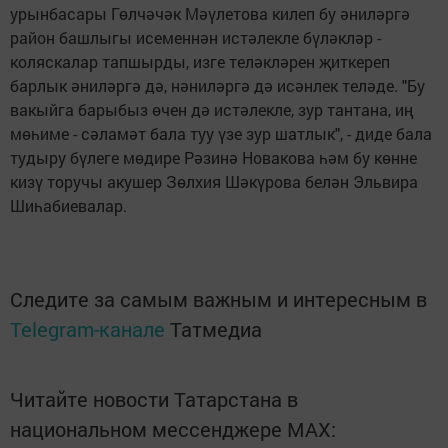
урынбасары Гөлчәчәк Мәүлетова килеп бу әниләргә
район башлыгы исеменнән истәлекле бүләкләр -
коляскалар тапшырды, изге теләкләрен җиткереп
барлык әниләргә дә, нәниләргә дә исәнлек теләде. "Бу
вакыйга барыбыз өчен дә истәлекле, зур тантана, иң
мөһиме - сәламәт бала туу үзе зур шатлык", - диде бала
тудыру бүлеге мөдире Рәзинә Новакова һәм бу көнне
кизү торучы акушер Зөлхия Шәкүрова белән Эльвира
Шиһабиевалар.
Следите за самым важным и интересным в
Telegram-канале
Татмедиа
Читайте новости Татарстана в
национальном мессенджере MАХ: