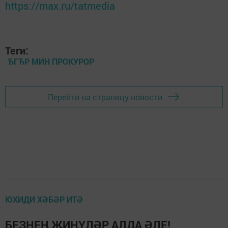
https://max.ru/tatmedia
Теги:
ЂГЂР МИН ПРОКУРОР
Перейти на страницу новости
ЮХИДИ ХӘБӘР ИТӘ
БЕЗНЕҢ ҖИҢҮЛӘР АЛДА ӘЛЕ!