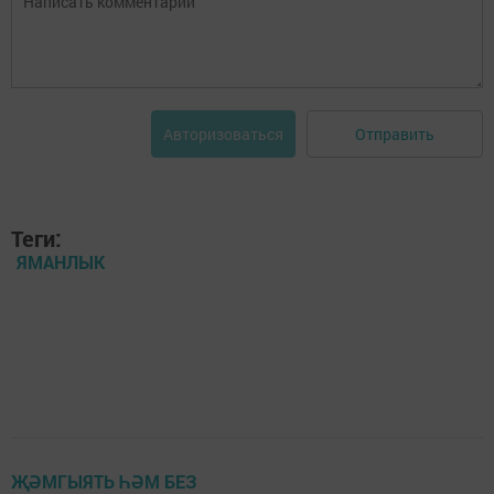
Отправить
Авторизоваться
Теги:
ЯМАНЛЫК
ҖӘМГЫЯТЬ ҺӘМ БЕЗ