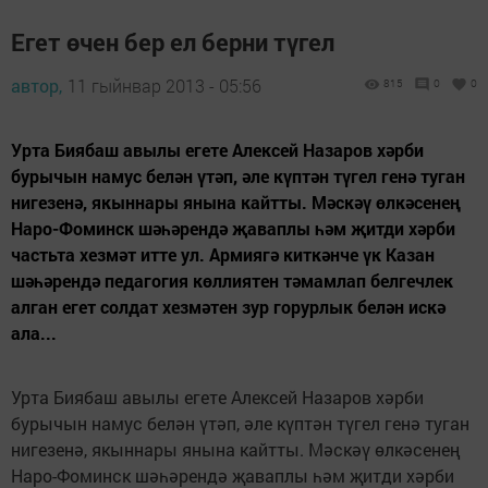
Егет өчен бер ел берни түгел
автор,
11 гыйнвар 2013 - 05:56
815
0
0
Урта Биябаш авылы егете Алексей Назаров хәрби
бурычын намус белән үтәп, әле күптән түгел генә туган
нигезенә, якыннары янына кайтты. Мәскәү өлкәсенең
Наро-Фоминск шәһәрендә җаваплы һәм җитди хәрби
частьта хезмәт итте ул. Армиягә киткәнче үк Казан
шәһәрендә педагогия көллиятен тәмамлап белгечлек
алган егет солдат хезмәтен зур горурлык белән искә
ала...
Урта Биябаш авылы егете Алексей Назаров хәрби
бурычын намус белән үтәп, әле күптән түгел генә туган
нигезенә, якыннары янына кайтты. Мәскәү өлкәсенең
Наро-Фоминск шәһәрендә җаваплы һәм җитди хәрби