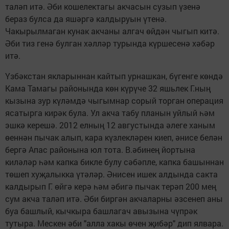
таләп итә. Әби кошелектагы акчасын сузып үзенә
бераз булса да яшәргә калдыруын үтенә.
Чакырылмаган кунак акчаны алгач өйдән чыгып китә.
Әби тиз генә булган хәлләр турында күршесенә хәбәр
итә.
Үзбәкстан якларыннан кайтып урнашкан, бүгенге көндә
Кама Тамагы районында көн күрүче 32 яшьлек Г.ның
кызына зур күләмдә чыгымнар сорый торган операция
ясатырга кирәк була. Ул акча табу планын уйлый һәм
эшкә керешә. 2012 елның 12 августында әлеге ханым
өеннән пычак алып, кара күзлекләрен киеп, әнисе белән
бергә Апас районына юл тота. В.әбинең йортына
киләләр һәм капка бикле булу сәбәпле, капка башыннан
төшеп хуҗалыкка үтәләр. Әнисен ишек алдында сакта
калдырып Г. өйгә керә һәм әбигә пычак терәп 200 мең
сум акча таләп итә. Әби биргән акчаларны әзсенеп аны
буа башлый, кычкыра башлагач авызына чүпрәк
тутыра. Мескен әби "алла хакы өчен җибәр" дип ялвара.