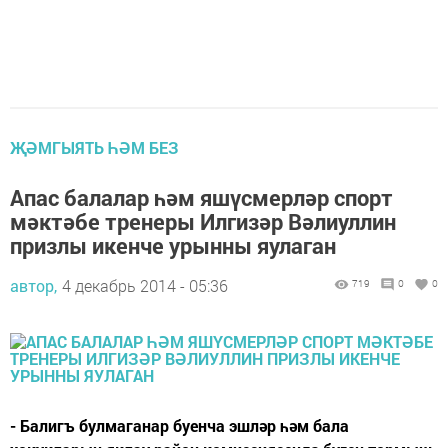
ҖӘМГЫЯТЬ ҺӘМ БЕЗ
Апас балалар һәм яшүсмерләр спорт
мәктәбе тренеры Илгизәр Вәлиуллин
призлы икенче урынны яулаган
автор,
4 декабрь 2014 - 05:36
719
0
0
- Балигъ булмаганар буенча эшләр һәм бала