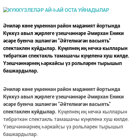
Әниләр көне уңаеннан район мәдәният йортында
Күккүз авыл җирлеге үзешчәннәре Әмирхан Еники
әсәре буенча эшләнгән "Әйтелмәгән васыять"
спектаклен куйдылар. Күңелнең иң нечкә кылларын
тибрәткән спектакль тамашачы күңеленә хуш килде.
Үзешчәннәрнең һәркайсы үз рольләрен тырышып
башкардылар.
Әниләр көне уңаеннан район мәдәният йортында
Күккүз авыл җирлеге үзешчәннәре Әмирхан Еники
әсәре буенча эшләнгән "Әйтелмәгән васыять"
спектаклен куйдылар.
Күңелнең иң нечкә кылларын
тибрәткән спектакль тамашачы күңеленә хуш килде.
Үзешчәннәрнең һәркайсы үз рольләрен тырышып
башкардылар.