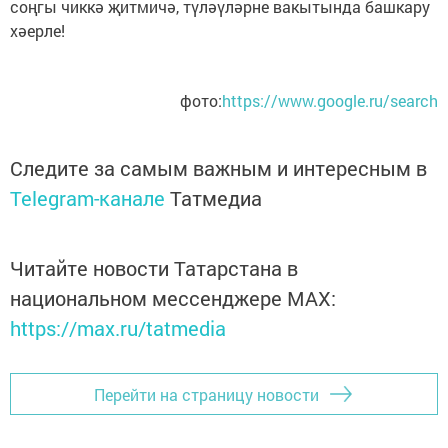
соңгы чиккә җитмичә, түләүләрне вакытында башкару
хәерле!
фото:
https://www.google.ru/search
Следите за самым важным и интересным в
Telegram-канале
Татмедиа
Читайте новости Татарстана в
национальном мессенджере MАХ:
https://max.ru/tatmedia
Перейти на страницу новости