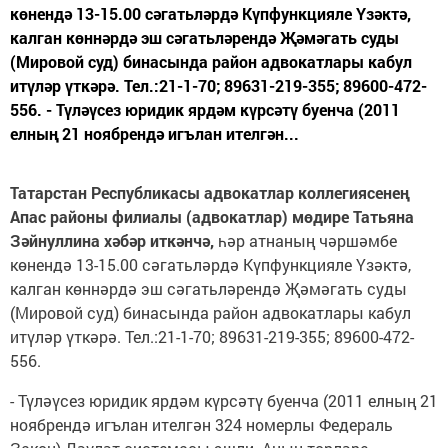
көнендә 13-15.00 сәгатьләрдә Күпфункцияле Үзәктә,
калган көннәрдә эш сәгатьләрендә Җәмәгать суды
(Мировой суд) бинасында район адвокатлары кабул
итүләр үткәрә. Тел.:21-1-70; 89631-219-355; 89600-472-
556. - Түләүсез юридик ярдәм күрсәтү буенча (2011
елның 21 ноябрендә игълан ителгән...
Татарстан Республикасы адвокатлар коллегиясенең
Апас районы филиалы (адвокатлар) мөдире Татьяна
Зәйнуллина хәбәр иткәнчә,
һәр атнаның чәршәмбе
көнендә 13-15.00 сәгатьләрдә Күпфункцияле Үзәктә,
калган көннәрдә эш сәгатьләрендә Җәмәгать суды
(Мировой суд) бинасында район адвокатлары кабул
итүләр үткәрә. Тел.:21-1-70; 89631-219-355; 89600-472-
556.
- Түләүсез юридик ярдәм күрсәтү буенча (2011 елның 21
ноябрендә игълан ителгән 324 номерлы Федераль