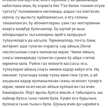
кабатлана икән, бу очракта без "Газ белән тәэмин итүне
туктату" положениесе нигезендә, алдан газ плитәсен,
мунча, су җылыту җайланмасын, ә ягу сезоны
тәмамлангач, бу абонентларны үзәк газ челтәреннән
өзәргә мәҗбүр булачаклар. Бу шулай ук кыш
айларындагы чыгымнарны җәйгә калдырып
түләүчеләргә дә кагыла. Терминаллар, почта, банк,
интернет аша түләгән очракта, һәр айның 25нче
числосыннан соңга калмаска кирәк. Чөнки айның
соңгы көннәрендә түләнгән сумма бу айда счетка
кермичә кала. Район газ хезмәте кассасы исә,
түләүләрне айның соңгы көненә кадәр кабул итә. Иң
мөһиме: түләгәндә хәзер түләү көне генә түгел, ә ай
ахырына кадәр кулланылачак газны исәпләп түләргә
кирәк, чөнки исәп-хисап айлык кулланган газ өчен
башкарыла. Йорт җылы булса ямьле, ә табындагы аш
кайнар булса гына тәмле була. Күңел исә бурычың
булмаса гына тыныч була. Шуның өчен дә һәркемгә