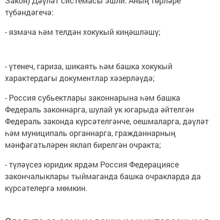
Закон) Дәүләт системасы эшли. Аның төрләре
түбәндәгечә:
- язмача һәм телдән хокукый киңәшләшү;
- үтенеч, гариза, шикаять һәм башка хокукый
характердагы документлар хәзерләүдә;
- Россия субьектлары законнарына һәм башка
Федераль законнарга, шулай ук югарыда әйтелгән
Федераль законда күрсәтелгәнче, оешмаларга, дәүләт
һәм муниципаль органнарга, гражданнарның
мәнфәгатьләрен яклап бирелгән очракта;
- түләүсез юридик ярдәм Россия Федерациясе
закончалыклары тыймаганда башка очракларда да
күрсәтелергә мөмкин.