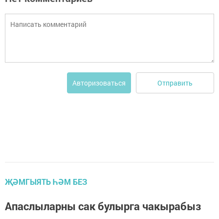
Отправить
Авторизоваться
ҖӘМГЫЯТЬ ҺӘМ БЕЗ
Апаслыларны сак булырга чакырабыз