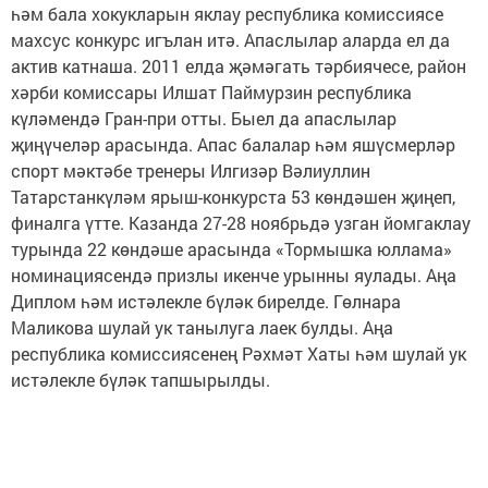
һәм бала хокукларын яклау республика комиссиясе
махсус конкурс игълан итә. Апаслылар аларда ел да
актив катнаша. 2011 елда җәмәгать тәрбиячесе, район
хәрби комиссары Илшат Паймурзин республика
күләмендә Гран-при отты. Быел да апаслылар
җиңүчеләр арасында. Апас балалар һәм яшүсмерләр
спорт мәктәбе тренеры Илгизәр Вәлиуллин
Татарстанкүләм ярыш-конкурста 53 көндәшен җиңеп,
финалга үтте. Казанда 27-28 ноябрьдә узган йомгаклау
турында 22 көндәше арасында «Тормышка юллама»
номинациясендә призлы икенче урынны яулады. Аңа
Диплом һәм истәлекле бүләк бирелде. Гөлнара
Маликова шулай ук танылуга лаек булды. Аңа
республика комиссиясенең Рәхмәт Хаты һәм шулай ук
истәлекле бүләк тапшырылды.