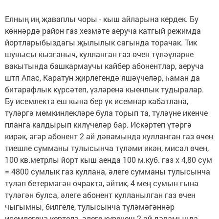
Елның иң җаваплы чоры - кыш айларына кердек. Бу
көннәрдә район газ хезмәте аеруча катгый режимда
йортларыбыздагы җылылык сагында торачак. Тик
шунысы кызганыч, кулланган газ өчен түләүләрне
вакытында башкармаучы кайбер абонентлар, аеруча
штп Апас, Каратун җирлегендә яшәүчеләр, һаман да
битарафлык күрсәтеп, үзләренә кыенлык тудыралар.
Бу исемлектә еш кына бер үк исемнәр кабатлана,
түләргә мөмкинлекләре була торып та, түләүне икенче
планга калдырып килүчеләр бар. Искәртеп үтәргә
кирәк, әгәр абонент 2 ай дәвамында кулланган газ өчен
тиешле сумманы тулысынча түләми икән, мисал өчен,
100 кв.метрлы йорт кыш аенда 100 м.куб. газ х 4,80 сум
= 4800 сумлык газ куллана, әлеге сумманы тулысынча
түләп бетермәгән очракта, әйтик, 4 мең сумын гына
түләгән булса, әлеге абонент кулланылган газ өчен
чыгымны, билгеле, тулысынча түләмәгәннәр
исемлегенә кертелә, әлеге күренеш 2 ай дәвамында