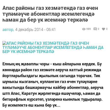
Апас районы газ хезмәтендә газ өчен
түләмәүче абонентлар исемлегендә
һаман да бер үк исемнәр теркәлә
автор,
4 декабрь 2014 - 06:41
686
0
0
Елның иң җаваплы чоры - кыш айларына кердек. Бу
көннәрдә район газ хезмәте аеруча катгый режимда
йортларыбыздагы җылылык сагында торачак. Тик
шунысы кызганыч, кулланган газ өчен түләүләрне
вакытында башкармаучы кайбер абонентлар, аеруча
штп Апас, Каратун җирлегендә яшәүчеләр, һаман да
битарафлык күрсәтеп, үзләренә кыенлык тудыралар.
Бу исемлектә еш кына бер үк...