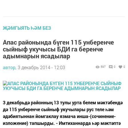
ҖӘМГЫЯТЬ ҺӘМ БЕЗ
Апас районында бүген 115 унберенче
сыйныф укучысы БДИ га беренче
адымнарын ясадылар
автор,
3 декабрь 2014 - 12:03
597
0
0
3 декабрьдә районның 13 тулы урта белем мәктәбендә
дә 115 унберенче сыйныф укучылары рус теле һәм
әдәбиятыннан йомгаклау язмача инша-(сочинение-
изложение) тапшырды. - Имтиханнарда һәр мәктәптә