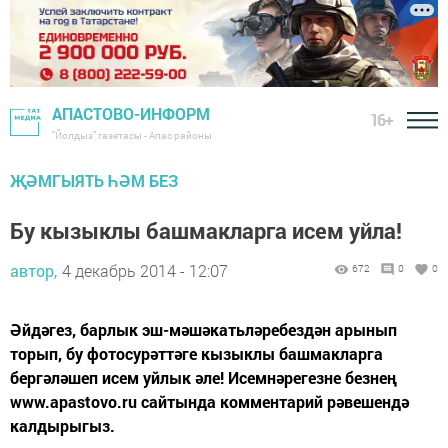
АПАСТОВО-ИНФОРМ
16+
"Йолдыз" газетасы - Апас районы
ҖӘМГЫЯТЬ ҺӘМ БЕЗ
Бу кызыклы башмакларга исем уйла!
автор,
4 декабрь 2014 - 12:07
672
0
0
Әйдәгез, барлык эш-мәшәкатьләребездән арынып
торып, бу фотосурәттәге кызыклы башмакларга
бергәләшеп исем уйлык әле! Исемнәрегезне безнең
www.apastovo.ru сайтында комментарий рәвешендә
калдырыгыз.