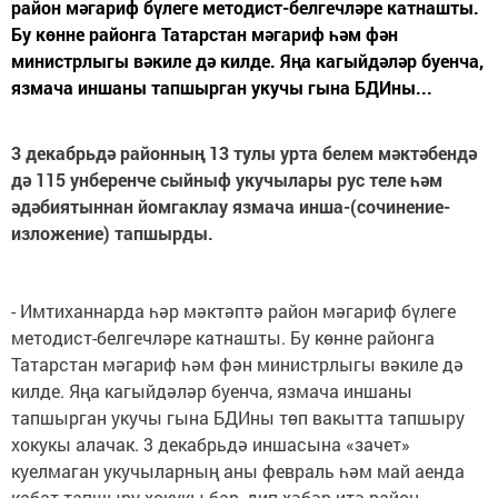
район мәгариф бүлеге методист-белгечләре катнашты.
Бу көнне районга Татарстан мәгариф һәм фән
министрлыгы вәкиле дә килде. Яңа кагыйдәләр буенча,
язмача иншаны тапшырган укучы гына БДИны...
3 декабрьдә районның 13 тулы урта белем мәктәбендә
дә 115 унберенче сыйныф укучылары рус теле һәм
әдәбиятыннан йомгаклау язмача инша-(сочинение-
изложение) тапшырды.
- Имтиханнарда һәр мәктәптә район мәгариф бүлеге
методист-белгечләре катнашты. Бу көнне районга
Татарстан мәгариф һәм фән министрлыгы вәкиле дә
килде. Яңа кагыйдәләр буенча, язмача иншаны
тапшырган укучы гына БДИны төп вакытта тапшыру
хокукы алачак. 3 декабрьдә иншасына «зачет»
куелмаган укучыларның аны февраль һәм май аенда
кабат тапшыру хокукы бар,-дип хәбәр итә район