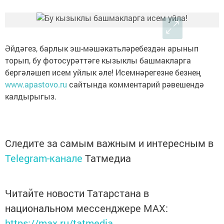
Әйдәгез, барлык эш-мәшәкатьләребездән арынып
торып, бу фотосурәттәге кызыклы башмакларга
бергәләшеп исем уйлык әле! Исемнәрегезне безнең
www.apastovo.ru
сайтында комментарий рәвешендә
калдырыгыз.
Следите за самым важным и интересным в
Telegram-канале
Татмедиа
Читайте новости Татарстана в
национальном мессенджере MАХ:
https://max.ru/tatmedia