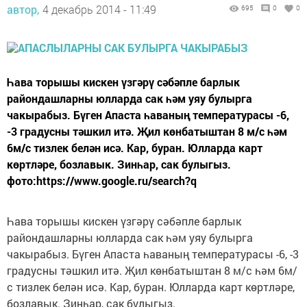
автор,
4 декабрь 2014 - 11:49
695
0
0
Һава торышы кискен үзгәрү сәбәпле барлык
райондашларны юлларда сак һәм уяу булырга
чакырабыз. Бүген Апаста һаваның температурасы -6,
-3 градусны тәшкил итә. Җил көнбатыштан 8 м/с һәм
6м/с тизлек белән исә. Кар, буран. Юлларда карт
көртләре, бозлавык. Зинһар, сак булыгыз.
фото:https://www.google.ru/search?q
Һава торышы кискен үзгәрү сәбәпле барлык
райондашларны юлларда сак һәм уяу булырга
чакырабыз. Бүген Апаста һаваның температурасы -6, -3
градусны тәшкил итә. Җил көнбатыштан 8 м/с һәм 6м/
с тизлек белән исә. Кар, буран. Юлларда карт көртләре,
бозлавык. Зинһар, сак булыгыз.