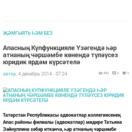
ҖӘМГЫЯТЬ ҺӘМ БЕЗ
Апасның Күпфункцияле Үзәгендә һәр
атнаның чәршәмбе көнендә түләүсез
юридик ярдәм күрсәтелә
автор,
4 декабрь 2014 - 07:24
682
0
0
Татарстан Республикасы адвокатлар коллегиясенең
Апас районы филиалы (адвокатлар) мөдире Татьяна
Зәйнуллина хәбәр иткәнчә, һәр атнаның чәршәмбе