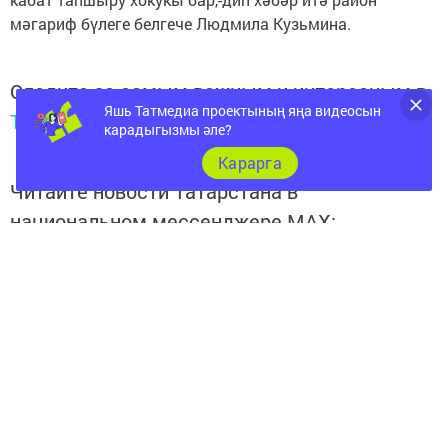
мәгариф бүлеге белгече Людмила Кузьмина.
Следите за самым важным и интересным в
Яшь Татмедиа проектының яңа видеосын
Telegram-канале
Татмедиа
карадыгызмы әле?
Карарга
Читайте новости Татарстана в
национальном мессенджере MАХ:
https://max.ru/tatmedia
Перейти на страницу новости