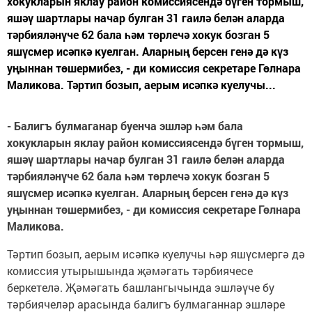
хокукларын яклау район комиссиясендә бүген тормыш,
яшәү шартлары начар булган 31 гаилә белән аларда
тәрбияләнүче 62 бала һәм төрлечә хокук бозган 5
яшүсмер исәпкә куелган. Аларның берсен генә дә күз
уңыннан төшермибез, - ди комиссия секретаре Гөлнара
Маликова. Тәртип бозып, аерым исәпкә куелучы...
- Балигъ булмаганар буенча эшләр һәм бала
хокукларын яклау район комиссиясендә бүген тормыш,
яшәү шартлары начар булган 31 гаилә белән аларда
тәрбияләнүче 62 бала һәм төрлечә хокук бозган 5
яшүсмер исәпкә куелган.
Аларның берсен генә дә күз
уңыннан төшермибез,
-
ди комиссия секретаре Гөлнара
Маликова.
Тәртип бозып, аерым исәпкә куелучы һәр яшүсмергә дә
комиссия утырышында җәмәгать тәрбиячесе
беркетелә. Җәмәгать башлангычында эшләүче бу
тәрбиячеләр арасында балигъ булмаганнар эшләре