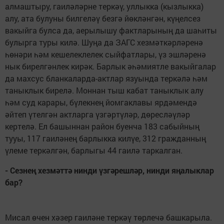
алмаштыру, гаиләләрне теркәү, уллыкка (кызлыкка)
алу, ата булуны билгеләү безгә йөкләнгән, күңелсез
вакыйга булса да, аерылышу фактларының да шаһиты
булырга туры килә. Шуңа да ЗАГС хезмәткәрләренә
һөнәри һәм кешелеклелек сыйфатлары, үз эшләренә
нык бирелгәнлек кирәк. Барлык әһәмиятле вакыйгалар
да махсус бланкаларда-актлар язуында теркәлә һәм
таныклык бирелә. Моннан тыш кабат таныклык алу
һәм суд карары, бүлекнең йомгаклавы ярдәмендә
әйтеп үтелгән актларга үзгәртүләр, дөресләүләр
кертелә. Ел башыннан район буенча 183 сабыйның
тууы, 117 гаиләнең барлыкка килүе, 312 гражданның
үлеме теркәлгән, барлыгы 44 гаилә таркалган.
- Сезнең хезмәттә нинди үзгәрешләр, нинди яңалыклар
бар?
Мисал өчен хәзер гаиләне теркәү төрлечә башкарыла.