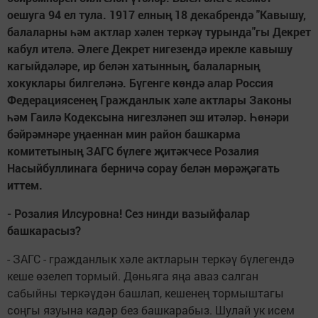
оешуга 94 ел тула. 1917 елның 18 декабрендә "Кавышу,
балаларны һәм актлар хәлен теркәү турында"гы Декрет
кабул ителә. Әлеге Декрет нигезендә ирекле кавышу
кагыйдәләре, ир белән хатынның, балаларның
хокуклары билгеләнә. Бүгенге көндә алар Россия
Федерациясенең Гражданлык хәле актлары Законы
һәм Гаилә Кодексына нигезләнеп эш итәләр. Һөнәри
бәйрәмнәре уңаеннан мин район башкарма
комитетының ЗАГС бүлеге җитәкчесе Розалия
Насыйбуллинага берничә сорау белән мөрәҗәгать
иттем.
- Розалия Илсуровна! Сез нинди вазыйфалар
башкарасыз?
- ЗАГС - гражданлык хәле актларын теркәү бүлегендә
кеше өзелеп тормый. Дөньяга яңа аваз салган
сабыйны теркәүдән башлап, кешенең тормыштагы
соңгы язуына кадәр без башкарабыз. Шулай ук исем