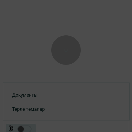
Документы
Төрле темалар