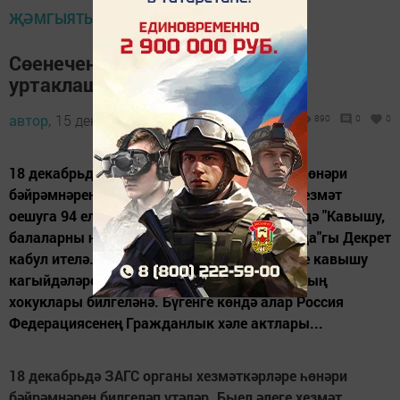
ҖӘМГЫЯТЬ ҺӘМ БЕЗ
Сөенечен дә, көенечен дә без
уртаклашабыз
автор,
15 декабрь 2011 - 05:33
890
0
0
18 декабрьдә ЗАГС органы хезмәткәрләре һөнәри
бәйрәмнәрен билгеләп үтәләр. Быел әлеге хезмәт
оешуга 94 ел тула. 1917 елның 18 декабрендә "Кавышу,
балаларны һәм актлар хәлен теркәү турында"гы Декрет
кабул ителә. Әлеге Декрет нигезендә ирекле кавышу
кагыйдәләре, ир белән хатынның, балаларның
хокуклары билгеләнә. Бүгенге көндә алар Россия
Федерациясенең Гражданлык хәле актлары...
18 декабрьдә ЗАГС органы хезмәткәрләре һөнәри
бәйрәмнәрен билгеләп үтәләр. Быел әлеге хезмәт