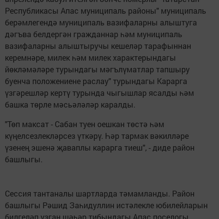
Республикасы Апас муниципаль районы" муниципаль
берәмлегендә муниципаль вазифаларны алыштуга
дәгъва белдергән гражданнар һәм муниципаль
вазифаларны алыштыручы кешеләр тарафыннан
керемнәре, милек һәм милек характерындагы
йөкләмәләре турындагы мәгълүматлар тапшыру
буенча положениене раслау" турындагы Карарга
үзгәрешләр кертү турында чыгышлар ясалды һәм
башка төрле мәсьәләләр каралды.
"Төп максат - Сабан туен оешкан төстә һәм
күңелсезлекләрсез үткәрү. Һәр тармак вәкилләре
үзенең эшенә җаваплы карарга тиеш", - диде район
башлыгы.
Сессия тантаналы шартларда тәмамланды. Район
башлыгы Рәшид Заһидуллин истәлекле юбилейларын
билгеләп узган шәһәр тибындагы Апас поселогы