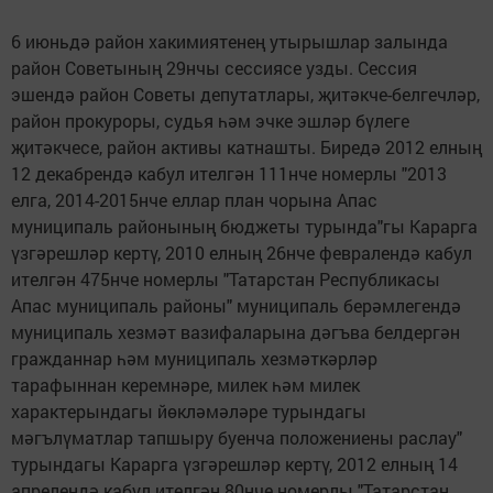
6 июньдә район хакимиятенең утырышлар залында
район Советының 29нчы сессиясе узды. Сессия
эшендә район Советы депутатлары, җитәкче-белгечләр,
район прокуроры, судья һәм эчке эшләр бүлеге
җитәкчесе, район активы катнашты. Биредә 2012 елның
12 декабрендә кабул ителгән 111нче номерлы "2013
елга, 2014-2015нче еллар план чорына Апас
муниципаль районының бюджеты турында"гы Карарга
үзгәрешләр кертү, 2010 елның 26нче февралендә кабул
ителгән 475нче номерлы "Татарстан Республикасы
Апас муниципаль районы" муниципаль берәмлегендә
муниципаль хезмәт вазифаларына дәгъва белдергән
гражданнар һәм муниципаль хезмәткәрләр
тарафыннан керемнәре, милек һәм милек
характерындагы йөкләмәләре турындагы
мәгълүматлар тапшыру буенча положениены раслау"
турындагы Карарга үзгәрешләр кертү, 2012 елның 14
апрелендә кабул ителгән 80нче номерлы "Татарстан