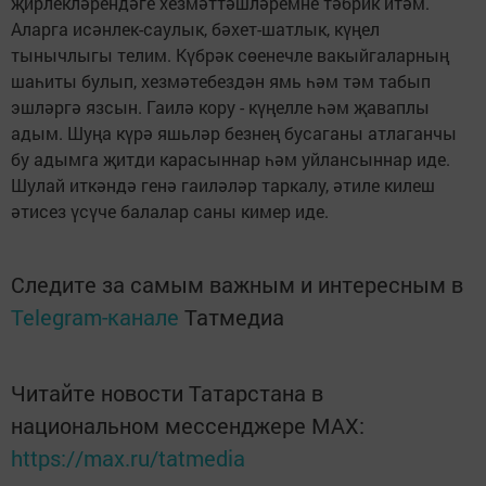
җирлекләрендәге хезмәттәшләремне тәбрик итәм.
Аларга исәнлек-саулык, бәхет-шатлык, күңел
тынычлыгы телим. Күбрәк сөенечле вакыйгаларның
шаһиты булып, хезмәтебездән ямь һәм тәм табып
эшләргә язсын. Гаилә кору - күңелле һәм җаваплы
адым. Шуңа күрә яшьләр безнең бусаганы атлаганчы
бу адымга җитди карасыннар һәм уйлансыннар иде.
Шулай иткәндә генә гаиләләр таркалу, әтиле килеш
әтисез үсүче балалар саны кимер иде.
Следите за самым важным и интересным в
Telegram-канале
Татмедиа
Читайте новости Татарстана в
национальном мессенджере MАХ:
https://max.ru/tatmedia