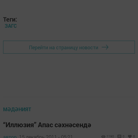
Теги:
ЗАГС
Перейти на страницу новости
МӘДӘНИЯТ
“Иллюзия” Апас сәхнәсендә
автор,
15 декабрь 2011 - 05:21
1190
0
0