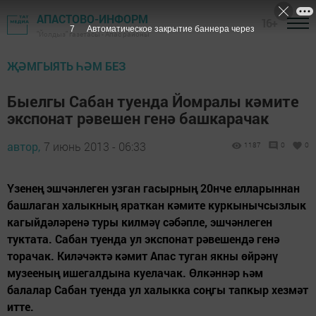
АПАСТОВО-ИНФОРМ
16+
6
Автоматическое закрытие баннера через
"Йолдыз" газетасы - Апас районы
ҖӘМГЫЯТЬ ҺӘМ БЕЗ
Быелгы Сабан туенда Йомралы кәмите
экспонат рәвешен генә башкарачак
автор,
7 июнь 2013 - 06:33
1187
0
0
Үзенең эшчәнлеген узган гасырның 20нче елларыннан
башлаган халыкның яраткан кәмите куркынычсызлык
кагыйдәләренә туры килмәү сәбәпле, эшчәнлеген
туктата. Сабан туенда ул экспонат рәвешендә генә
торачак. Киләчәктә кәмит Апас туган якны өйрәнү
музееның ишегалдына куелачак. Өлкәннәр һәм
балалар Сабан туенда ул халыкка соңгы тапкыр хезмәт
итте.