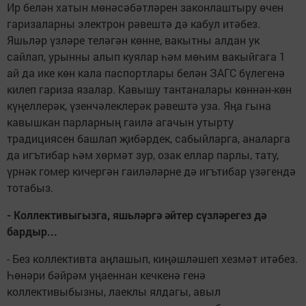
Ир белән хатын мөнәсәбәтләрен законлаштыру өчен
гаризаларны электрон рәвештә дә кабул итәбез.
Яшьләр үзләре теләгән көнне, вакытны алдан ук
сайлап, урынны алып куялар һәм мөһим вакыйгага 1
ай да ике көн кала паспортлары белән ЗАГС бүлегенә
килеп гариза язалар. Кавышу тантаналары көннән-көн
күңеллерәк, үзенчәлеклерәк рәвештә уза. Яңа гына
кавышкан парларның гаилә агачын утырту
традициясен башлап җибәрдек, сабыйларга, аналарга
да игътибар һәм хөрмәт зур, озак еллар парлы, тату,
үрнәк гомер кичергән гаиләләрне дә игътибар үзәгендә
тотабыз.
- Коллективыгызга, яшьләргә әйтер сүзләрегез дә
бардыр...
- Без коллективта аңлашып, киңәшләшеп хезмәт итәбез.
Һөнәри бәйрәм уңаеннан кечкенә генә
коллективыбызны, лаеклы ялдагы, авыл