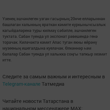
Үзенең эшчәнлеген узган гасырның 20нче елларыннан
башлаган халыкның яраткан кәмите куркынычсызлык
кагыйдәләренә туры килмәү сәбәпле, эшчәнлеген
туктата. Сабан туенда ул экспонат рәвешендә генә
торачак. Киләчәктә кәмит Апас туган якны өйрәнү
музееның ишегалдына куелачак. Өлкәннәр һәм
балалар Сабан туенда ул халыкка соңгы тапкыр хезмәт
итте.
Следите за самым важным и интересным в
Telegram-канале
Татмедиа
Читайте новости Татарстана в
национальном мессенджере MАХ: