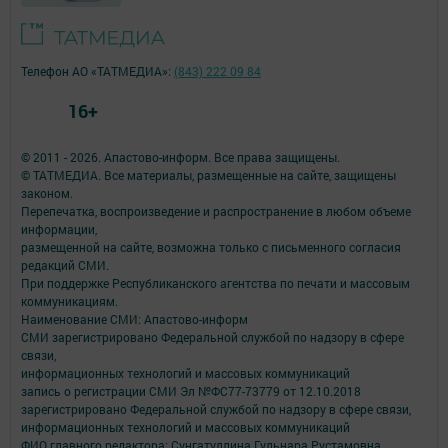
Телефон АО «ТАТМЕДИА»:
(843) 222 09 84
16+
© 2011 - 2026. Апастово-информ. Все права защищены.
© ТАТМЕДИА. Все материалы, размещенные на сайте, защищены
законом.
Перепечатка, воспроизведение и распространение в любом объеме
информации,
размещенной на сайте, возможна только с письменного согласия
редакций СМИ.
При поддержке Республиканского агентства по печати и массовым
коммуникациям.
Наименование СМИ: Апастово-информ
СМИ зарегистрировано Федеральной службой по надзору в сфере
связи,
информационных технологий и массовых коммуникаций
запись о регистрации СМИ Эл №ФС77-73779 от 12.10.2018
зарегистрировано Федеральной службой по надзору в сфере связи,
информационных технологий и массовых коммуникаций
ФИО главного редактора: Сунгатуллина Гульнара Рустамовна