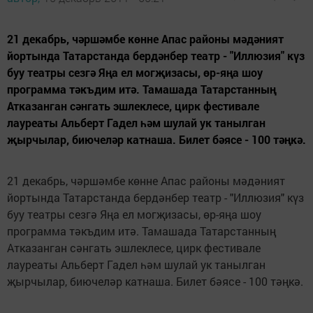
21 декабрь, чәршәмбе көнне Апас районы мәдәният
йортында Татарстанда бердәнбер театр - "Иллюзия" күз
буу театры сезгә Яңа ел могҗизасы, өр-яңа шоу
программа тәкъдим итә. Тамашада Татарстанның
Атказанган сәнгать эшлеклесе, цирк фестивале
лауреаты Альберт Гадел һәм шулай ук танылган
җырчылар, биючеләр катнаша. Билет бәясе - 100 тәңкә.
21 декабрь, чәршәмбе көнне Апас районы мәдәният
йортында Татарстанда бердәнбер театр - "Иллюзия" күз
буу театры сезгә Яңа ел могҗизасы, өр-яңа шоу
программа тәкъдим итә. Тамашада Татарстанның
Атказанган сәнгать эшлеклесе, цирк фестивале
лауреаты Альберт Гадел һәм шулай ук танылган
җырчылар, биючеләр катнаша. Билет бәясе - 100 тәңкә.