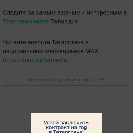
Следите за самым важным и интересным в
Telegram-канале
Татмедиа
Читайте новости Татарстана в
национальном мессенджере MАХ:
https://max.ru/tatmedia
Перейти на страницу новости