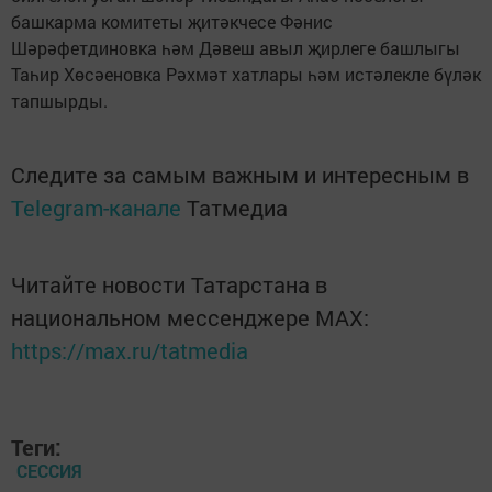
башкарма комитеты җитәкчесе Фәнис
Шәрәфетдиновка һәм Дәвеш авыл җирлеге башлыгы
Таһир Хөсәеновка Рәхмәт хатлары һәм истәлекле бүләк
тапшырды.
Следите за самым важным и интересным в
Telegram-канале
Татмедиа
Читайте новости Татарстана в
национальном мессенджере MАХ:
https://max.ru/tatmedia
Теги:
СЕССИЯ