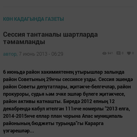
КӨН КАДАГЫНДА ГАЗЕТЫ
Сессия тантаналы шартларда
тәмамланды
автор,
7 июнь 2013 - 06:29
941
0
0
6 июньдә район хакимиятенең утырышлар залында
район Советының 29нчы сессиясе узды. Сессия эшендә
район Советы депутатлары, җитәкче-белгечләр, район
прокуроры, судья һәм эчке эшләр бүлеге җитәкчесе,
район активы катнашты. Биредә 2012 елның 12
декабрендә кабул ителгән 111нче номерлы "2013 елга,
2014-2015нче еллар план чорына Апас муниципаль
районының бюджеты турында"гы Карарга
үзгәрешләр...