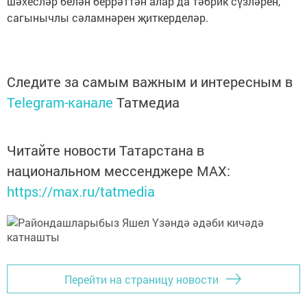
шәхесләр белән беррәттән алар да тәбрик сүзләрен,
сагынычлы сәламнәрен җиткерделәр.
Следите за самым важным и интересным в
Telegram-канале
Татмедиа
Читайте новости Татарстана в
национальном мессенджере MАХ:
https://max.ru/tatmedia
Перейти на страницу новости