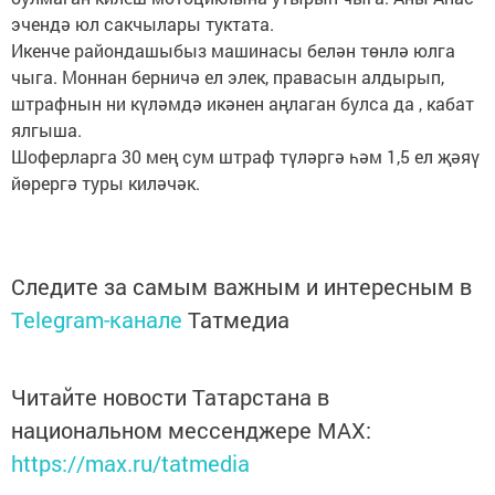
эчендә юл сакчылары туктата.
Икенче райондашыбыз машинасы белән төнлә юлга
чыга. Моннан берничә ел элек, правасын алдырып,
штрафнын ни күләмдә икәнен аңлаган булса да , кабат
ялгыша.
Шоферларга 30 мең сум штраф түләргә һәм 1,5 ел җәяү
йөрергә туры киләчәк.
Следите за самым важным и интересным в
Telegram-канале
Татмедиа
Читайте новости Татарстана в
национальном мессенджере MАХ:
https://max.ru/tatmedia