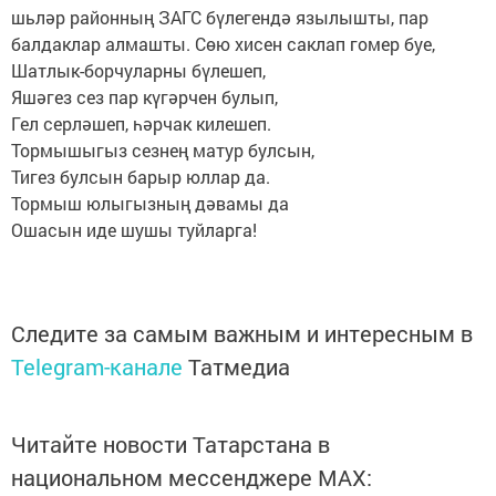
шьләр районның ЗАГС бүлегендә язылышты, пар
балдаклар алмашты. Сөю хисен саклап гомер буе,
Шатлык-борчуларны бүлешеп,
Яшәгез сез пар күгәрчен булып,
Гел серләшеп, һәрчак килешеп.
Тормышыгыз сезнең матур булсын,
Тигез булсын барыр юллар да.
Тормыш юлыгызның дәвамы да
Ошасын иде шушы туйларга!
Следите за самым важным и интересным в
Telegram-канале
Татмедиа
Читайте новости Татарстана в
национальном мессенджере MАХ: