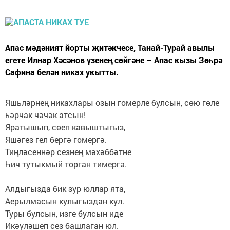
Апас мәдәният йорты җитәкчесе, Танай-Турай авылы
егете Илнар Хәсәнов үзенең сөйгәне – Апас кызы Зөһрә
Сафина белән никах укытты.
Яшьләрнең никахлары озын гомерле булсын, сөю гөле
һәрчак чәчәк атсын!
Яратышып, сөеп кавыштыгыз,
Яшәгез гел бергә гомергә.
Тиңләсеннәр сезнең мәхәббәтне
Һич тутыкмый торган тимергә.
Алдыгызда бик зур юллар ята,
Аерылмасын кулыгыздан кул.
Туры булсын, изге булсын иде
Икәүләшеп сез башлаган юл.