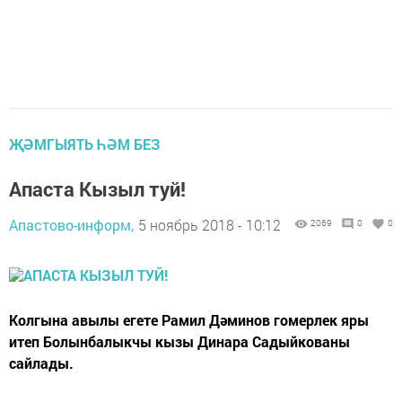
ҖӘМГЫЯТЬ ҺӘМ БЕЗ
Апаста Кызыл туй!
Апастово-информ,
5 ноябрь 2018 - 10:12
2069
0
0
Колгына авылы егете Рамил Дәминов гомерлек яры
итеп Болынбалыкчы кызы Динара Садыйкованы
сайлады.