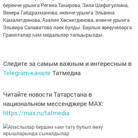
беренче урынга Регина Таһирова, Зилә Шәфигуллина,
Венера Габдрахманова, икенче урынга Эльвина
Камалетдинова, Азалия Хөснетдинова, өченче урынга
Эльвира Салаватова лаек булды. Барлык җиңүчеләргә
Грамоталар һәм медальләр тапшырылды.
Следите за самым важным и интересным в
Telegram-канале
Татмедиа
Читайте новости Татарстана в
национальном мессенджере MАХ:
https://max.ru/tatmedia