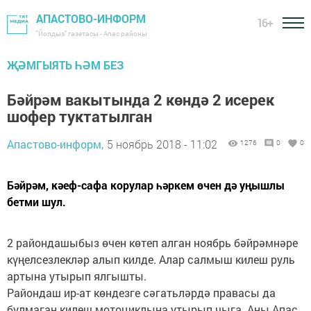
АПАСТОВО-ИНФОРМ
16+
"Йолдыз" газетасы - Апас районы
ҖӘМГЫЯТЬ ҺӘМ БЕЗ
Бәйрәм вакытында 2 көндә 2 исерек
шофер туктатылган
Апастово-информ,
5 ноябрь 2018 - 11:02
1276
0
0
Бәйрәм, кәеф-сафа корулар һәркем өчен дә уңышлы
бетми шул.
2 райондашыбыз өчен көтеп алган ноябрь бәйрәмнәре
күңелсезлекләр алып килде. Алар салмыш килеш руль
артына утырып ялгышты.
Райондаш ир-ат көндезге сәгатьләрдә правасы да
булмаган килеш мотоциклына утырып чыга. Аны Апас