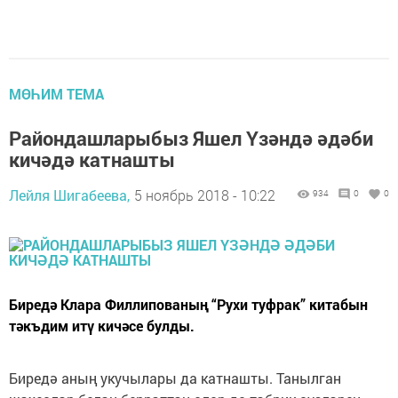
МӨҺИМ ТЕМА
Райондашларыбыз Яшел Үзәндә әдәби
кичәдә катнашты
Лейля Шигабеева,
5 ноябрь 2018 - 10:22
934
0
0
Биредә Клара Филлипованың “Рухи туфрак” китабын
тәкъдим итү кичәсе булды.
Биредә аның укучылары да катнашты. Танылган