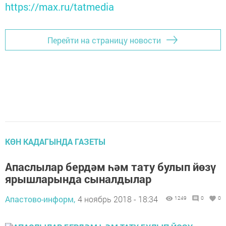
https://max.ru/tatmedia
Перейти на страницу новости
КӨН КАДАГЫНДА ГАЗЕТЫ
Апаслылар бердәм һәм тату булып йөзү
ярышларында сыналдылар
Апастово-информ,
4 ноябрь 2018 - 18:34
1249
0
0