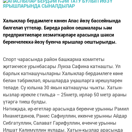
Халыклар бердәмлеге көнен Апас йөзү бассейнында
билгеләп үттеләр. Биредә район оешмалары һәм
предприятиеләре хезмәткәрләре арасында шәхси
беренчелеккә йөзү буенча ярышлар оештырылды.
Спорт чарасында район башкарма комитеты
җитәкчесе урынбасары Луиза Сафина катнашты. Ул
барлык катнашучыларны Халыклар бердәмлеге көне
белән тәбрикләп, ярышларда уңашларга ирешүләрен
теләде. Су юлына 30 якын катнашучы чыкты. Хатын-
кызлар ирекле стильдә – 25метр, ирләр 50 метр араны
үтәргә тиеш булды.
Нәтиҗәдә, ир-егетләр арасында беренче урынны Рамил
Имаметдинов, Ранис Сафиуллин, икенче урынны Айдар
Сибгатуллин, Салават Гарифуллин, өченче урынны
Илшат Кәлимуллин яулады. Хатын-кызлар арасында