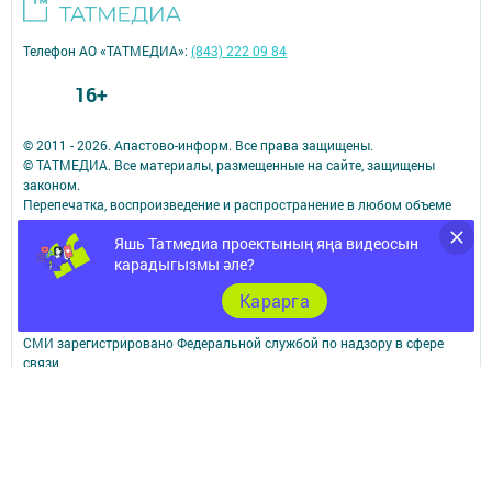
Телефон АО «ТАТМЕДИА»:
(843) 222 09 84
16+
© 2011 - 2026. Апастово-информ. Все права защищены.
© ТАТМЕДИА. Все материалы, размещенные на сайте, защищены
законом.
Перепечатка, воспроизведение и распространение в любом объеме
информации,
Яшь Татмедиа проектының яңа видеосын
размещенной на сайте, возможна только с письменного согласия
карадыгызмы әле?
редакций СМИ.
При поддержке Республиканского агентства по печати и массовым
Карарга
коммуникациям.
Наименование СМИ: Апастово-информ
СМИ зарегистрировано Федеральной службой по надзору в сфере
связи,
информационных технологий и массовых коммуникаций
запись о регистрации СМИ Эл №ФС77-73779 от 12.10.2018
зарегистрировано Федеральной службой по надзору в сфере связи,
информационных технологий и массовых коммуникаций
ФИО главного редактора: Сунгатуллина Гульнара Рустамовна
Адрес редакции: 422350, Россиийская Федерация, Республика