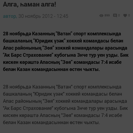
Алга, һаман алга!
автор,
30 ноябрь 2012 - 12:45
899
0
0
28 ноябрьдә Казанның "Ватан" спорт комплексында
башкаланың "Юридик үзәк" хоккей командасы белән
Апас районының "Зөя" хоккей командалары арасында
"Ак Барс Страхование" кубогына 3нче тур уен узды. Бик
кискен көрәштә Апасның "Зөя" командасы 7:4 исәбе
белән Казан командасыннан өстен чыкты.
28 ноябрьдә Казанның "Ватан" спорт комплексында
башкаланың "Юридик үзәк" хоккей командасы белән
Апас районының "Зөя" хоккей командалары арасында
"Ак Барс Страхование" кубогына 3нче тур уен узды. Бик
кискен көрәштә Апасның "Зөя" командасы 7:4 исәбе
белән Казан командасыннан өстен чыкты.