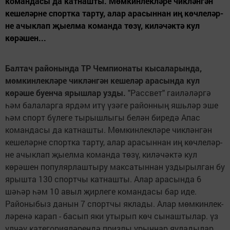
командасы да катнашты. Мөмкинлекләре чикләнгән
кешеләрне спортка тарту, алар арасыннан иң көчлеләр­
не ачыклап җыелма команда төзү, киләчәктә кул
көрәшен...
Балтач районында ТР Чемпионаты кысаларында,
м
ө
мкинлекл
ә
ре чикл
ә
нг
ә
н кешел
ә
р арасында кул
к
ө
р
ә
ше буенча ярышлар узды.
"Рассвет" гаиләләргә
һәм балаларга ярдәм итү үзәге районның яшьләр эше
һәм спорт бүлеге тырышлыгы белән биредә Апас
командасы да катнашты. Мөмкинлекләре чикләнгән
кешеләрне спортка тарту, алар арасыннан иң көчлеләр­
не ачыклап җыелма команда төзү, киләчәктә кул
көрәшен популярлаштыру максатыннан уздырылган бу
ярышта 130 спортчы катнашты. Алар арасында 6
шәһәр һәм 10 авыл җирлеге командасы бар иде.
Районыбыз данын 7 спортчы яклады. Алар мөмкинлек­
ләренә карап - басып яки утырып көч сынаштылар. үз
үлчәү категорияләрендә призлы урыннар яуладылар,