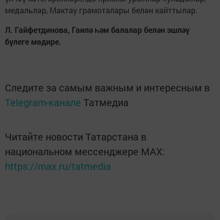
медальләр, Мактау грамоталары белән кайттылар.
Л. Гайфетдинова, Гаил
ә
һә
м балалар бел
ә
н эшл
әү
б
ү
леге м
ө
дире.
Следите за самым важным и интересным в
Telegram-канале
Татмедиа
Читайте новости Татарстана в
национальном мессенджере MАХ:
https://max.ru/tatmedia