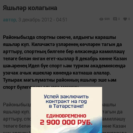
Яшьләр колагына
автор,
3 декабрь 2012 - 04:51
986
0
0
Районыбызда спортны сөюче, алдынгы карашлы
яшьләр күп. Киләчәктә үзләренең көчләрен тагын да
арттыру, спортның билгеле бер өлкәсендә камилләшү
теләге белән янган егет-кызлар 8 декабрь көнне Казан
шәһәренең Идел буе спорт һәм туризм академиясендә
узачак ачык ишекләр көнендә катнаша алалар.
Тулырак мәгълүматны районның яшьләр эше һәм
спорт бүлегеннән алырга мөмкин.
Районыбызда спортны сөюче, алдынгы карашлы
яшьләр күп. Киләчәктә үзләренең көчләрен тагын да
арттыру, спортның билгеле бер өлкәсендә камилләшү
теләге белән янган егет-кызлар 8 декабрь көнне Казан
шәһәренең Идел буе спорт һәм туризм академиясендә