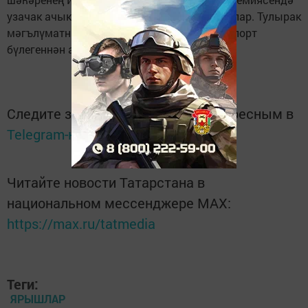
узачак ачык ишекләр көнендә катнаша алалар. Тулырак
мәгълүматны районның яшьләр эше һәм спорт
бүлегеннән алырга мөмкин.
Следите за самым важным и интересным в
Telegram-канале
Татмедиа
Читайте новости Татарстана в
национальном мессенджере MАХ:
https://max.ru/tatmedia
Теги:
ЯРЫШЛАР