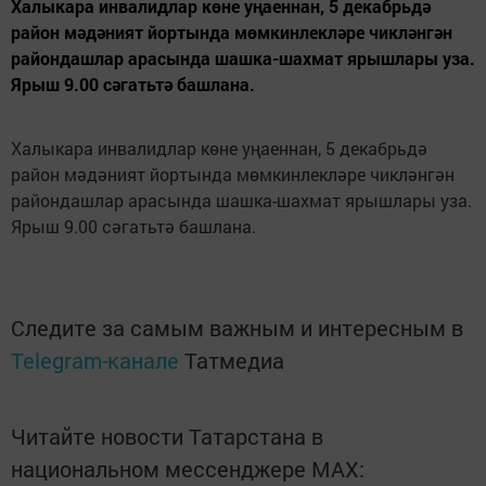
Халыкара инвалидлар көне уңаеннан, 5 декабрьдә
район мәдәният йортында мөмкинлекләре чикләнгән
райондашлар арасында шашка-шахмат ярышлары уза.
Ярыш 9.00 сәгатьтә башлана.
Халыкара инвалидлар көне уңаеннан, 5 декабрьдә
район мәдәният йортында мөмкинлекләре чикләнгән
райондашлар арасында шашка-шахмат ярышлары уза.
Ярыш 9.00 сәгатьтә башлана.
Следите за самым важным и интересным в
Telegram-канале
Татмедиа
Читайте новости Татарстана в
национальном мессенджере MАХ: