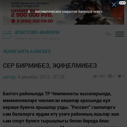
5
Автоматическое закрытие баннера через
АПАСТОВО-ИНФОРМ
16+
"Йолдыз" газетасы - Апас районы
ҖӘМГЫЯТЬ ҺӘМ БЕЗ
СЕР БИРМИБЕЗ, ҖИҢЕЛМИБЕЗ
автор,
4 декабрь 2012 - 07:26
1593
0
0
Балтач районында ТР Чемпионаты кысаларында,
мөмкинлекләре чикләнгән кешеләр арасында кул
көрәше буенча ярышлар узды. "Рассвет" гаиләләргә
һәм балаларга ярдәм итү үзәге районның яшьләр эше
һәм спорт бүлеге тырышлыгы белән биредә Апас