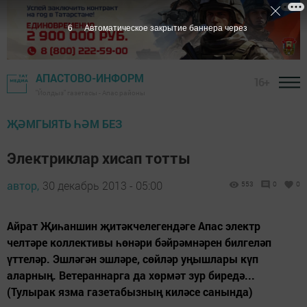
5
Автоматическое закрытие баннера через
АПАСТОВО-ИНФОРМ
16+
"Йолдыз" газетасы - Апас районы
ҖӘМГЫЯТЬ ҺӘМ БЕЗ
Электриклар хисап тотты
автор,
30 декабрь 2013 - 05:00
553
0
0
Айрат Җиһаншин җитәкчелегендәге Апас электр
челтәре коллективы һөнәри бәйрәмнәрен билгеләп
үттеләр. Эшләгән эшләре, сөйләр уңышлары күп
аларның. Ветераннарга да хөрмәт зур биредә...
(Тулырак язма газетабызның киләсе санында)