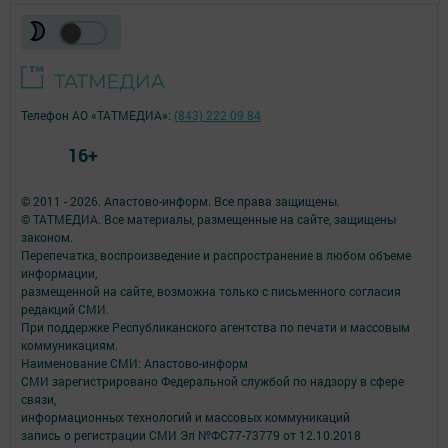
Телефон АО «ТАТМЕДИА»:
(843) 222 09 84
16+
© 2011 - 2026. Апастово-информ. Все права защищены.
© ТАТМЕДИА. Все материалы, размещенные на сайте, защищены
законом.
Перепечатка, воспроизведение и распространение в любом объеме
информации,
размещенной на сайте, возможна только с письменного согласия
редакций СМИ.
При поддержке Республиканского агентства по печати и массовым
коммуникациям.
Наименование СМИ: Апастово-информ
СМИ зарегистрировано Федеральной службой по надзору в сфере
связи,
информационных технологий и массовых коммуникаций
запись о регистрации СМИ Эл №ФС77-73779 от 12.10.2018