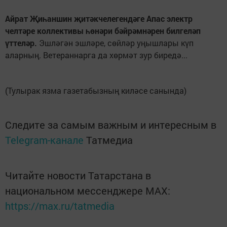
Айрат Җиһаншин җитәкчелегендәге Апас электр
челтәре коллективы һөнәри бәйрәмнәрен билгеләп
үттеләр.
Эшләгән эшләре, сөйләр уңышлары күп
аларның. Ветераннарга да хөрмәт зур биредә...
(Тулырак язма газетабызның киләсе санында)
Следите за самым важным и интересным в
Telegram-канале
Татмедиа
Читайте новости Татарстана в
национальном мессенджере MАХ:
https://max.ru/tatmedia