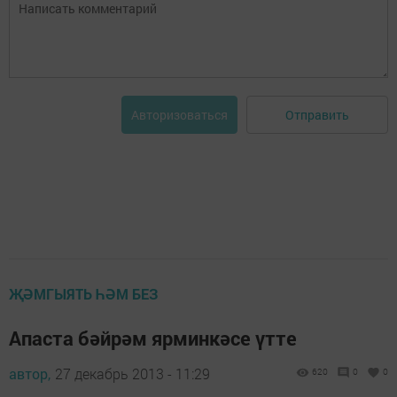
Отправить
Авторизоваться
ҖӘМГЫЯТЬ ҺӘМ БЕЗ
Апаста бәйрәм ярминкәсе үтте
автор,
27 декабрь 2013 - 11:29
620
0
0