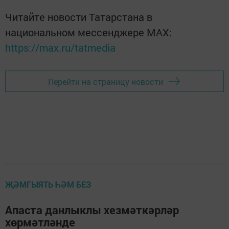
Читайте новости Татарстана в
национальном мессенджере MАХ:
https://max.ru/tatmedia
Перейти на страницу новости
ҖӘМГЫЯТЬ ҺӘМ БЕЗ
Апаста данлыклы хезмәткәрләр
хөрмәтләнде