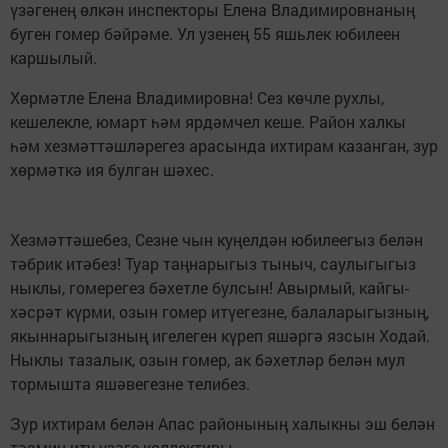
үзәгенең өлкән инспекторы Елена Владимировнаның
буген гомер бәйрәме. Ул узенең 55 яшьлек юбилеен
каршылый.
Хөрмәтле Елена Владимировна! Сез көчле рухлы,
кешелекле, юмарт һәм ярдәмчел кеше. Район халкы
һәм хезмәттәшләрегез арасында ихтирам казанган, зур
хөрмәткә ия булган шәхес.
Хезмәттәшебез, Сезне чын куңелдән юбилеегыз белән
тәбрик итәбез! Туар таңнарыгыз тыныч, саулыгыгыз
ныклы, гомерегез бәхетле булсын! Авырмый, кайгы-
хәсрәт күрми, озын гомер итүегезне, балаларыгызның,
якыннарыгызның игелеген күреп яшәргә язсын Ходай.
Ныклы тазалык, озын гомер, ак бәхетләр белән мул
тормышта яшәвегезне телибез.
Зур ихтирам белән Апас районының халыкны эш белән
тәэмин итү үзәге коллективы.