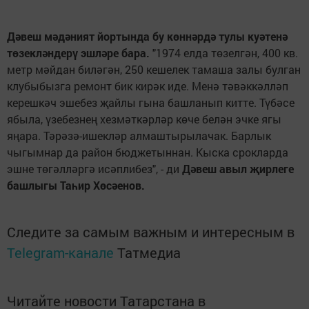
Дәвеш мәдәният йортында бу көннәрдә тулы куәтенә
төзекләндерү эшләре бара.
"1974 елда төзелгән, 400 кв.
метр мәйдан биләгән, 250 кешелек тамаша залы булган
клубыбызга ремонт бик кирәк иде. Менә тәвәккәлләп
керешкәч эшебез җайлы гына башланып китте. Түбәсе
ябыла, үзебезнең хезмәткәрләр көче белән эчке ягы
яңара. Тәрәзә-ишекләр алмаштырылачак. Барлык
чыгымнар да район бюджетыннан. Кыска срокларда
эшне төгәлләргә исәплибез", - ди
Дәвеш авыл җирлеге
башлыгы Таһир Хөсәенов.
Следите за самым важным и интересным в
Telegram-канале
Татмедиа
Читайте новости Татарстана в