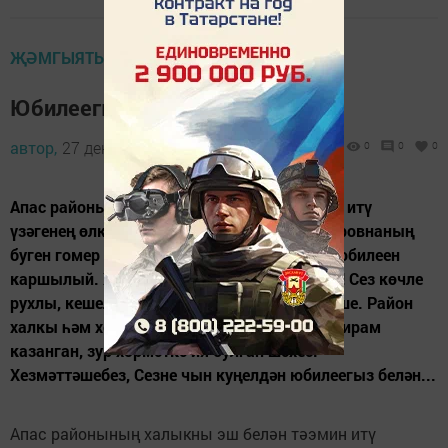
ҖӘМГЫЯТЬ ҺӘМ БЕЗ
Юбилеегыз белән!
автор,
27 декабрь 2013 - 10:00
0
0
0
Апас районының халыкны эш белән тәэмин итү
үзәгенең өлкән инспекторы Елена Владимировнаның
буген гомер бәйрәме. Ул узенең 55 яшьлек юбилеен
каршылый. Хөрмәтле Елена Владимировна! Сез көчле
рухлы, кешелекле, юмарт һәм ярдәмчел кеше. Район
халкы һәм хезмәттәшләрегез арасында ихтирам
казанган, зур хөрмәткә ия булган шәхес.
Хезмәттәшебез, Сезне чын куңелдән юбилеегыз белән...
Апас районының халыкны эш белән тәэмин итү