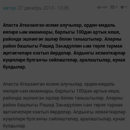
автор,
27 декабрь 2013 - 10:36
490
0
0
Апаста Атказанган исеме алучылар, орден-медаль
ияләре һәм имамнары, барлыгы 100дән артык кеше,
районда эшләнгән эшләр белән таныштылар. Аларны
район башлыгы Рәшид Заһидуллин һәм төрле тармак
җитәкчеләре озатып йөрделәр. Алдынгы хезмәткәрләр
күңелләре булганчы сөйләштеләр, аралаштылар, кунак
булдылар.
Апаста Атказанган исеме алучылар, орден-медаль
ияләре һәм имамнары, барлыгы 100дән артык кеше,
районда эшләнгән эшләр белән таныштылар. Аларны
район башлыгы Рәшид Заһидуллин һәм төрле тармак
җитәкчеләре озатып йөрделәр. Алдынгы хезмәткәрләр
күңелләре булганчы сөйләштеләр, аралаштылар, кунак
булдылар.