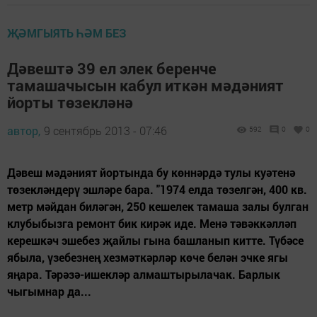
ҖӘМГЫЯТЬ ҺӘМ БЕЗ
Дәвештә 39 ел элек беренче
тамашачысын кабул иткән мәдәният
йорты төзекләнә
автор,
9 сентябрь 2013 - 07:46
592
0
0
Дәвеш мәдәният йортында бу көннәрдә тулы куәтенә
төзекләндерү эшләре бара. "1974 елда төзелгән, 400 кв.
метр мәйдан биләгән, 250 кешелек тамаша залы булган
клубыбызга ремонт бик кирәк иде. Менә тәвәккәлләп
керешкәч эшебез җайлы гына башланып китте. Түбәсе
ябыла, үзебезнең хезмәткәрләр көче белән эчке ягы
яңара. Тәрәзә-ишекләр алмаштырылачак. Барлык
чыгымнар да...