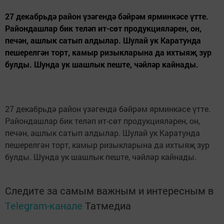
27 декабрьдә район үзәгендә бәйрәм ярминкәсе үтте.
Райондашлар бик теләп ит-сөт продукцияләрен, он,
печән, ашлык сатып алдылар. Шулай ук Каратунда
пешерелгән торт, камыр ризыкларына да ихтыяҗ зур
булды. Шунда ук шашлык пеште, чәйләр кайнады.
27 декабрьдә район үзәгендә бәйрәм ярминкәсе үтте.
Райондашлар бик теләп ит-сөт продукцияләрен, он,
печән, ашлык сатып алдылар. Шулай ук Каратунда
пешерелгән торт, камыр ризыкларына да ихтыяҗ зур
булды. Шунда ук шашлык пеште, чәйләр кайнады.
Следите за самым важным и интересным в
Telegram-канале
Татмедиа