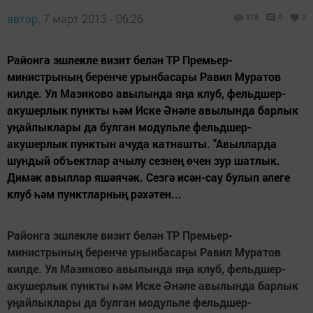
автор,
7 март 2013 - 06:26
978
0
0
Районга эшлекле визит белән ТР Премьер-
министрының беренче урынбасары Равил Муратов
килде. Ул Мазиково авылында яңа клуб, фельдшер-
акушерлык пункты һәм Иске Әнәле авылында барлык
уңайлыклары да булган модульле фельдшер-
акушерлык пунктын ачуда катнашты. "Авылларда
шундый объектлар ачылу сезнең өчен зур шатлык.
Димәк авыллар яшәячәк. Сезгә исән-сау булып әлеге
клуб һәм пунктларның рәхәтен...
Районга эшлекле визит белән ТР Премьер-
министрының беренче урынбасары Равил Муратов
килде. Ул Мазиково авылында яңа клуб, фельдшер-
акушерлык пункты һәм Иске Әнәле авылында барлык
уңайлыклары да булган модульле фельдшер-