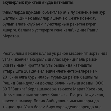
акушерлык пунктын ачуда катнашты.
"Авылларда шундый объектлар ачылу сезнең өчен зур
шатлык. Димәк авыллар яшәячәк. Сезгә исән-сау
булып әлеге клуб һәм пунктларның рәхәтен күреп
яшәргә, балалар үстерергә генә кала", - диде Равил
Муратов.
Республика вәкиле шулай ук район мәдәният йортында
узган икенче чакырылыш Апас муниципаль район
Советының чираттагы утырышында катнашты.
Утырышта 2012нче ел эшчәнлеге нәтиҗәләре һәм
2013нче елга бурычлары турында район башлыгы
Рәшид Заһидуллин доклад белән чыгыш ясады. ООО
СХП "Свияга" берләшмәсе җитәкчесе Марат Хәсәнов,
Чирмешән авыл җирлеге башлыгы Люция Нәҗмиева,
шәхси эшмәкәр Лилия Зәйнуллина чыгышлары да
тыңланды. Урта белем бирү учреждениеләрендә яңа