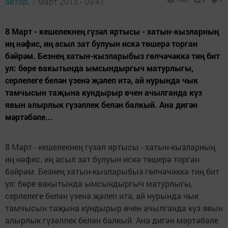
автор,
7 март 2013 - 09:41
1093
0
0
8 Март - кешелекнең гүзәл яртысы - хатын-кызларның
иң нәфис, иң асыл зат булуын искә төшерә торган
бәйрәм. Безнең хатын-кызларыбыз гөлчәчәккә тиң бит
ул: бөре вакытында ымсындыргыч матурлыгы,
серлелеге белән үзенә җәлеп итә, ай нурында чык
тамчысын таҗына кундырыр өчен ачылганда күз
явын алырлык гүзәллек белән балкый. Ана дигән
мәртәбәле...
8 Март - кешелекнең гүзәл яртысы - хатын-кызларның
иң нәфис, иң асыл зат булуын искә төшерә торган
бәйрәм. Безнең хатын-кызларыбыз гөлчәчәккә тиң бит
ул: бөре вакытында ымсындыргыч матурлыгы,
серлелеге белән үзенә җәлеп итә, ай нурында чык
тамчысын таҗына кундырыр өчен ачылганда күз явын
алырлык гүзәллек белән балкый. Ана дигән мәртәбәле