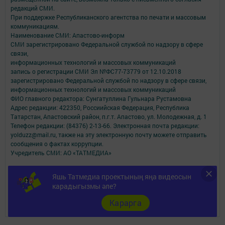
редакций СМИ.
При поддержке Республиканского агентства по печати и массовым
коммуникациям.
Наименование СМИ: Апастово-информ
СМИ зарегистрировано Федеральной службой по надзору в сфере
связи,
информационных технологий и массовых коммуникаций
запись о регистрации СМИ Эл №ФС77-73779 от 12.10.2018
зарегистрировано Федеральной службой по надзору в сфере связи,
информационных технологий и массовых коммуникаций
ФИО главного редактора: Сунгатуллина Гульнара Рустамовна
Адрес редакции: 422350, Россиийская Федерация, Республика
Татарстан, Апастовский район, п.г.т. Апастово, ул. Молодежная, д. 1
Телефон редакции: (84376) 2-13-66. Электронная почта редакции:
yolduzz@mail.ru, также на эту электронную почту можете отправить
сообщения о фактах коррупции.
Учредитель СМИ: АО «ТАТМЕДИА»
Антикоррупционная политика
Яшь Татмедиа проектының яңа видеосын
АО «ТАТМЕДИА» использует «cookie»
для персонализации сервисов и
карадыгызмы әле?
удобства пользователей сайтом.
Использование «cookie» можно отменить в настройках браузера.
Карарга
Политика конфиденциальности