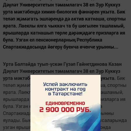
Дәүләт Университетын тәмамлагач 38 ел Зур Күккүз
урта мәктәбендә химия-биология фәннә­рен укыта. Бик
теләп җәмәгать эшләрендә дә актив катнаша, спортны
ярата. Лаеклы ялга чыккач та бу шөгылен ташламый,
ярышларда катнашып төрле дәрәҗәдәге призларга ия
була. Узган ел пенсионерларның Республика
Спартакиадасында йөгерү буенча өченче урынны...
Урта Балтайда туып-
ү
ск
ә
н Г
ү
з
ә
л Гайнетдинова Казан
Д
әү
л
ә
т Университетын т
ә
мамлагач 38 ел Зур К
ү
кк
ү
з
урта м
ә
кт
ә
бенд
ә
химия-биология ф
ә
нн
ә
­рен укыта.
Бик
теләп җәмәгать эшләрендә дә актив катнаша, спортны
ярата. Лаеклы ялга чыккач та бу шөгылен ташламый,
ярышларда катнашып төрле дәрәҗәдәге призларга ия
була. Узган ел пенсионерларның Республика
Спартакиадасында йөгерү буенча өченче урынны
яулады. Быел "Россия чаңгы юлы - 2013" кысаларында
узган ярышларда үз тиңнәре арасында районда