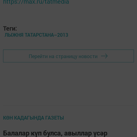
https://max.ru/tatmedia
Теги:
ЛЫЖНЯ ТАТАРСТАНА–2013
Перейти на страницу новости
КӨН КАДАГЫНДА ГАЗЕТЫ
Балалар күп булса, авыллар үсәр