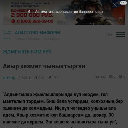
5
Автоматическое закрытие баннера через
АПАСТОВО-ИНФОРМ
16+
"Йолдыз" газетасы - Апас районы
ҖӘМГЫЯТЬ ҺӘМ БЕЗ
Авыр хезмәт чыныктырган
автор,
7 март 2013 - 09:47
683
0
0
"Алдынгылар җыелышларында күп йөрдем, гел
макталып тордым. Биш бала үстердем, колхозның бер
эшеннән дә калмадым. Иң күп чөгендер уңышы ала
идем. Авыр хезмәтне күп башкарсам да, шөкер, 90
яшемне дә күрдем. Эш кешене чыныктыра гына ул", -