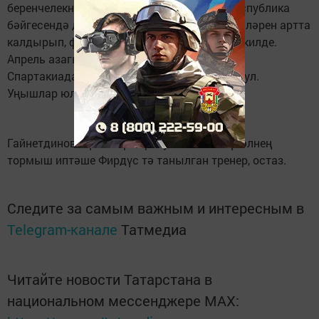
беренчелекне алды. 15 февральдә узган республика
бәйгесендә дә сынатмады - бик күп көндәшләрен артта
калдырып, финишка беренчеләрдән булып килде.
Апрель азагында узачак Республика
Спартакиадасында да сынатмаска исәп­ли ул.
Уңышлар юлдаш булсын сиңа, Гүзәл!
Гайнетдиновлар - спорт яратучы гаилә. Гүзәлнең
тормыш иптәше Фирдүс тә танылган тренер, остаз.
Следите за самым важным и интересным в
Telegram-канале
Татмедиа
Читайте новости Татарстана в
национальном мессенджере MАХ: