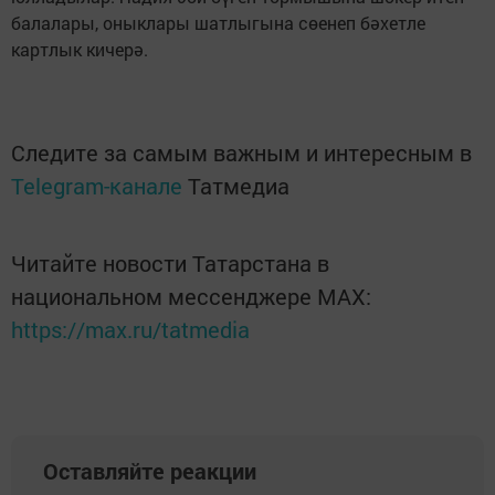
балалары, оныклары шатлыгына сөенеп бәхетле
картлык кичерә.
Следите за самым важным и интересным в
Telegram-канале
Татмедиа
Читайте новости Татарстана в
национальном мессенджере MАХ:
https://max.ru/tatmedia
Оставляйте реакции