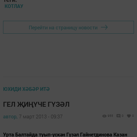
КОТЛАУ
Перейти на страницу новости
ЮХИДИ ХӘБӘР ИТӘ
ГЕЛ ҖИҢҮЧЕ ГҮЗӘЛ
автор,
7 март 2013 - 09:37
955
0
0
Урта Балтайда туып-үскән Гүзәл Гайнетдинова Казан