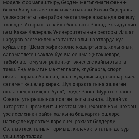
модель формалаштыру, бердәм мәгълүмати фәнни-
белем бирү өлкәсе төзү максатыннан, Казан Федераль
университеты һәм район мәктәпләре арасында килешү
төзелде. Утырышта район башлыгы Рәшид Заһидуллин
һәм Казан Федераль Университетының ректоры Илшат
Гафуров әлеге килешүгә тантаналы шартларда кул
куйдылар. "Демографик хәлне яхшыртырга, халыкның
сәламәтлеген саклау буенча оешма җитәкчеләре,
табиблар, гомумән район җитәкчелеге кайгыртырга
тиеш. Яңа ачылган мәктәпләргә, клубларга, спорт
объектларына балалар, авыл хуҗалыгында эшләр өчен
сәламәт кешеләр кирәк. Шул очракта гына эшләгән
эшләрнең нәтиҗәсе була", - диде Равил Муратов район
Советы утырышында ясаган чыгышында. Шулай ук
Татарстан Президенты Рөстәм Миңнеханов һәм шәхсән
үзе исеменнән район халкына башкарган эшләре,
нәтиҗәле күрсәткечләре өчен рәхмәт белдерде.
Сәламәтлек, тыныч тормыш, киләчәктә тагын да зур
уңышлар теләде.