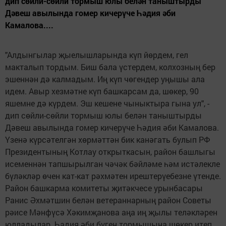
дип сөйли-сөйли тормыш юлы белән таныштырды
Дәвеш авылында гомер кичерүче Һәдия әби
Камалова....
"Алдынгылар җыелышларында күп йөрдем, гел
макталып тордым. Биш бала үстердем, колхозның бер
эшеннән дә калмадым. Иң күп чөгендер уңышы ала
идем. Авыр хезмәтне күп башкарсам да, шөкер, 90
яшемне дә күрдем. Эш кешене чыныктыра гына ул", -
дип сөйли-сөйли тормыш юлы белән таныштырды
Дәвеш авылында гомер кичерүче Һәдия әби Камалова.
Үзенә күрсәтелгән хөрмәттән бик канәгать булып РФ
Президентының Котлау открыткасын, район башлыгы
исеменнән тапшырылган чәчәк бәйләме һәм истәлекле
бүләкләр өчен кат-кат рәхмәтен ирештерүебезне үтенде.
Район башкарма комитеты җитәкчесе урынбасары
Ранис Әхмәтшин белән ветераннарның район Советы
рәисе Мәнфүсә Хәкимҗанова аңа иң җылы теләкләрен
юлладылар. Һадия әби бүген тормышына шөкер итеп