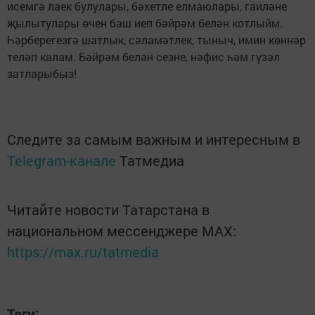
исемгә лаек булулары, бәхетле елмаюлары, гаиләне
җылытулары өчен баш иеп бәйрәм белән котлыйм.
Һәрберегезгә шатлык, сәламәтлек, тыныч, имин көннәр
теләп калам. Бәйрәм белән сезне, нәфис һәм гүзәл
затларыбыз!
Следите за самым важным и интересным в
Telegram-канале
Татмедиа
Читайте новости Татарстана в
национальном мессенджере MАХ:
https://max.ru/tatmedia
Теги: