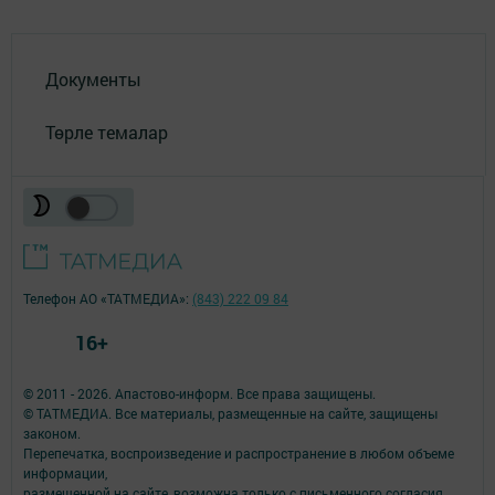
Документы
Төрле темалар
Телефон АО «ТАТМЕДИА»:
(843) 222 09 84
16+
© 2011 - 2026. Апастово-информ. Все права защищены.
© ТАТМЕДИА. Все материалы, размещенные на сайте, защищены
законом.
Перепечатка, воспроизведение и распространение в любом объеме
информации,
размещенной на сайте, возможна только с письменного согласия