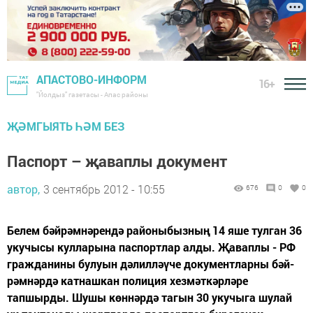
АПАСТОВО-ИНФОРМ
16+
"Йолдыз" газетасы - Апас районы
ҖӘМГЫЯТЬ ҺӘМ БЕЗ
Паспорт – җаваплы документ
автор,
3 сентябрь 2012 - 10:55
676
0
0
Белем бәйрәмнәрендә районыбызның 14 яше тулган 36
укучысы кулларына паспортлар ал­ды. Җаваплы - РФ
гражданины булуын дәлилләүче документларны бәй­
рәмнәрдә катнашкан полиция хезмәткәрләре
тапшырды. Шушы көннәрдә тагын 30 укучыга шулай