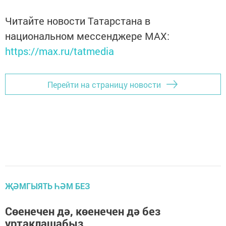
Читайте новости Татарстана в
национальном мессенджере MАХ:
https://max.ru/tatmedia
Перейти на страницу новости
ҖӘМГЫЯТЬ ҺӘМ БЕЗ
Сөенечен дә, көенечен дә без
уртаклашабыз