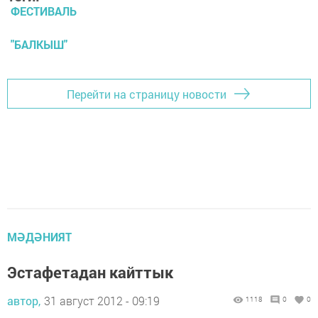
ФЕСТИВАЛЬ
"БАЛКЫШ"
Перейти на страницу новости
МӘДӘНИЯТ
Эстафетадан кайттык
автор,
31 август 2012 - 09:19
1118
0
0