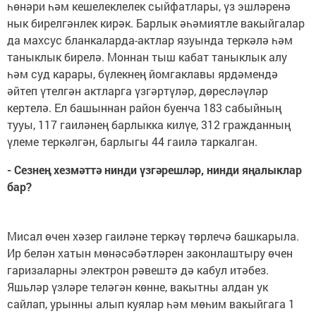
һөнәри һәм кешелеклелек сыйфатлары, үз эшләренә
нык бирелгәнлек кирәк. Барлык әһәмиятле вакыйгалар
да махсус бланкаларда-актлар язуында теркәлә һәм
таныклык бирелә. Моннан тыш кабат таныклык алу
һәм суд карары, бүлекнең йомгаклавы ярдәмендә
әйтеп үтелгән актларга үзгәртүләр, дөресләүләр
кертелә. Ел башыннан район буенча 183 сабыйның
тууы, 117 гаиләнең барлыкка килүе, 312 гражданның
үлеме теркәлгән, барлыгы 44 гаилә таркалган.
- Сезнең хезмәттә нинди үзгәрешләр, нинди яңалыклар
бар?
Мисал өчен хәзер гаиләне теркәү төрлечә башкарыла.
Ир белән хатын мөнәсәбәтләрен законлаштыру өчен
гаризаларны электрон рәвештә дә кабул итәбез.
Яшьләр үзләре теләгән көнне, вакытны алдан ук
сайлап, урынны алып куялар һәм мөһим вакыйгага 1