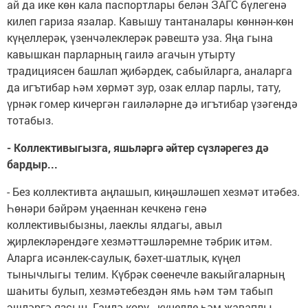
ай да ике көн кала паспортлары белән ЗАГС бүлегенә
килеп гариза язалар. Кавышу тантаналары көннән-көн
күңеллерәк, үзенчәлеклерәк рәвештә уза. Яңа гына
кавышкан парларның гаилә агачын утырту
традициясен башлап җибәрдек, сабыйларга, аналарга
да игътибар һәм хөрмәт зур, озак еллар парлы, тату,
үрнәк гомер кичергән гаиләләрне дә игътибар үзәгендә
тотабыз.
- Коллективыгызга, яшьләргә әйтер сүзләрегез дә
бардыр...
- Без коллективта аңлашып, киңәшләшеп хезмәт итәбез.
Һөнәри бәйрәм уңаеннан кечкенә генә
коллективыбызны, лаеклы ялдагы, авыл
җирлекләрендәге хезмәттәшләремне тәбрик итәм.
Аларга исәнлек-саулык, бәхет-шатлык, күңел
тынычлыгы телим. Күбрәк сөенечле вакыйгаларның
шаһиты булып, хезмәтебездән ямь һәм тәм табып
эшләргә язсын. Гаилә кору - күңелле һәм җаваплы