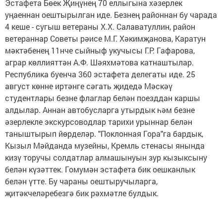
Эстафета Бөек Җиңүнең 70 еллыгына хәзерлек
уңаеннан оештырылган иде. Безнең районнан бу чарада
4 кеше - сугыш ветераны Х.Х. Салаватуллин, район
ветераннар Советы рәисе М.Г. Хәкимҗанова, Каратун
мәктәбенең 11нче сыйныф укучысы Г.Р. Гафарова,
аграр көллияттән А.Ф. Шәяхмәтова катнаштылар.
Республика буенча 360 эстафета делегаты иде. 25
август көнне иртәнге сәгать җидедә Мәскәү
студентлары безне флаглар белән поезддан каршы
алдылар. Аннан автобусларга утырдык һәм безне
әзерлекле экскурсоводлар тарихи урыннар белән
таныштырып йөрделәр. "Поклонная Гора"га бардык,
Кызыл Мәйданда музейны, Кремль стенасы янында
кизү торучы солдатлар алмашынуын зур кызыксыну
белән күзәттек. Гомумән эстафета бик оешканлык
белән үтте. Бу чараны оештыручыларга,
җитәкчеләребезгә бик рәхмәтле булдык.