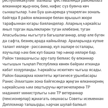
республикакүләм "Балкыш" фестивалендә районыбыз
өлкәннәре җыр-моң, бию, нәфис сүз буенча көч
сынаштылар. Һәм Буа шәһәрендә үткәрелгән зональ
бәйгедә 8 район өлкәннәре белән ярышып жюри
тарафыннан югары бәяләнделәр. Аларның һәркайсы
янып торган яшьлекләрен туган илебезне, туган
Апасыбызны ныгытуга багышлаганнар, алар әле бүген
дә сафта, безнең арада кайныйлар. Араларында күпме
талант ияләре - рәссамнар, кул эшләре осталары,
язучылар һәм бик күп башка төр һөнәр ияләре бар.
Район тамашачысы ару-талу белмәс бу өлкәннәр
чыгышын тыңлап Республика көнен бәйрәм иткәндә
кабат хозурланды. Һәркайсы искиткеч чыгыш ясады.
Район башкарма комитеты җитәкчесе урынбасары
Ранис Әхмәтшин зона бәйгесендә җиңгән өлкәннәрнең
һәркайсына һәм оештыручы-җитәкчеләренә ТР
мәдәният министрлыгы һәм ТР ветераннар
(пенсионерлар) җәмәгать оешмасы Советы исеменнән
Дипломнар тапшырды, һәрчак шулай балкып