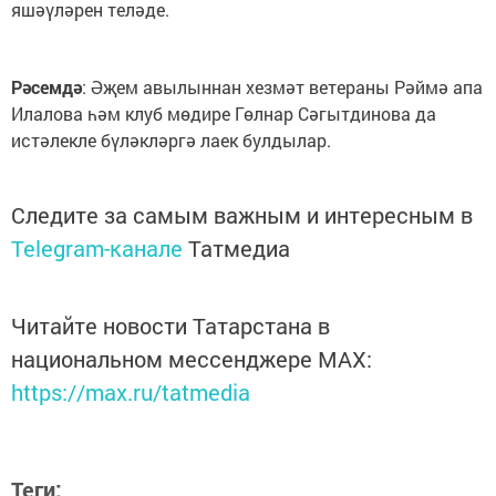
яшәүләрен теләде.
Рәсемдә
: Әҗем авылыннан хезмәт ветераны Рәймә апа
Илалова һәм клуб мөдире Гөлнар Сәгытдинова да
истәлекле бүләкләргә лаек булдылар.
Следите за самым важным и интересным в
Telegram-канале
Татмедиа
Читайте новости Татарстана в
национальном мессенджере MАХ:
https://max.ru/tatmedia
Теги: