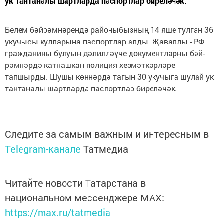
ук тантаналы шартларда паспортлар биреләчәк.
Белем бәйрәмнәрендә районыбызның 14 яше тулган 36
укучысы кулларына паспортлар ал­ды. Җаваплы - РФ
гражданины булуын дәлилләүче документларны бәй­
рәмнәрдә катнашкан полиция хезмәткәрләре
тапшырды. Шушы көннәрдә тагын 30 укучыга шулай ук
тантаналы шартларда паспортлар биреләчәк.
Следите за самым важным и интересным в
Telegram-канале
Татмедиа
Читайте новости Татарстана в
национальном мессенджере MАХ:
https://max.ru/tatmedia