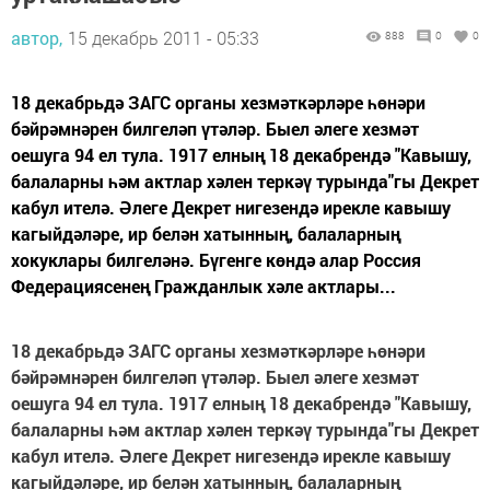
автор,
15 декабрь 2011 - 05:33
888
0
0
18 декабрьдә ЗАГС органы хезмәткәрләре һөнәри
бәйрәмнәрен билгеләп үтәләр. Быел әлеге хезмәт
оешуга 94 ел тула. 1917 елның 18 декабрендә "Кавышу,
балаларны һәм актлар хәлен теркәү турында"гы Декрет
кабул ителә. Әлеге Декрет нигезендә ирекле кавышу
кагыйдәләре, ир белән хатынның, балаларның
хокуклары билгеләнә. Бүгенге көндә алар Россия
Федерациясенең Гражданлык хәле актлары...
18 декабрьдә ЗАГС органы хезмәткәрләре һөнәри
бәйрәмнәрен билгеләп үтәләр. Быел әлеге хезмәт
оешуга 94 ел тула. 1917 елның 18 декабрендә "Кавышу,
балаларны һәм актлар хәлен теркәү турында"гы Декрет
кабул ителә. Әлеге Декрет нигезендә ирекле кавышу
кагыйдәләре, ир белән хатынның, балаларның