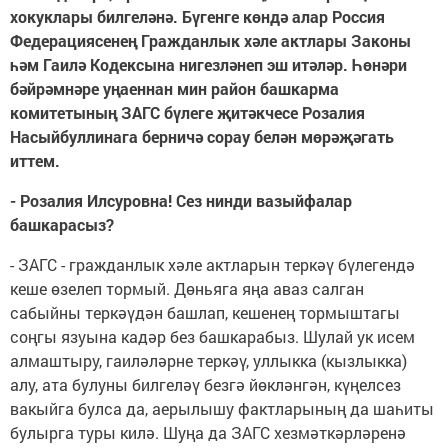
хокуклары билгеләнә. Бүгенге көндә алар Россия
Федерациясенең Гражданлык хәле актлары Законы
һәм Гаилә Кодексына нигезләнеп эш итәләр. Һөнәри
бәйрәмнәре уңаеннан мин район башкарма
комитетының ЗАГС бүлеге җитәкчесе Розалия
Насыйбуллинага берничә сорау белән мөрәҗәгать
иттем.
- Розалия Илсуровна! Сез нинди вазыйфалар
башкарасыз?
- ЗАГС - гражданлык хәле актларын теркәү бүлегендә
кеше өзелеп тормый. Дөньяга яңа аваз салган
сабыйны теркәүдән башлап, кешенең тормыштагы
соңгы язуына кадәр без башкарабыз. Шулай ук исем
алмаштыру, гаиләләрне теркәү, уллыкка (кызлыкка)
алу, ата булуны билгеләү безгә йөкләнгән, күңелсез
вакыйга булса да, аерылышу фактларының да шаһиты
булырга туры килә. Шуңа да ЗАГС хезмәткәрләренә