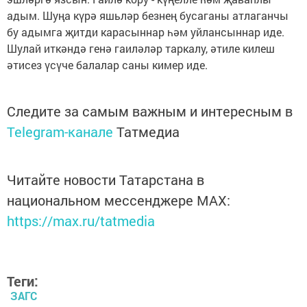
адым. Шуңа күрә яшьләр безнең бусаганы атлаганчы
бу адымга җитди карасыннар һәм уйлансыннар иде.
Шулай иткәндә генә гаиләләр таркалу, әтиле килеш
әтисез үсүче балалар саны кимер иде.
Следите за самым важным и интересным в
Telegram-канале
Татмедиа
Читайте новости Татарстана в
национальном мессенджере MАХ:
https://max.ru/tatmedia
Теги:
ЗАГС