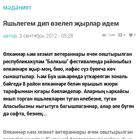
МӘДӘНИЯТ
Яшьлегем дип өзелеп җырлар идем
автор,
3 сентябрь 2012 - 05:28
1248
0
0
Өлкәннәр һәм хезмәт ветераннары өчен оештырылган
республикакүләм "Балкыш" фестивалендә районыбыз
өлкәннәре җыр-моң, бию, нәфис сүз буенча көч
сынаштылар. Һәм Буа шәһәрендә үткәрелгән зональ
бәйгедә 8 район өлкәннәре белән ярышып жюри
тарафыннан югары бәяләнделәр. Аларның һәркайсы
янып торган яшьлекләрен туган илебезне, туган
Апасыбызны ныгытуга багышлаганнар, алар әле бүген
дә сафта, безнең...
Өлкәннәр һәм хезмәт ветераннары өчен оештырылган