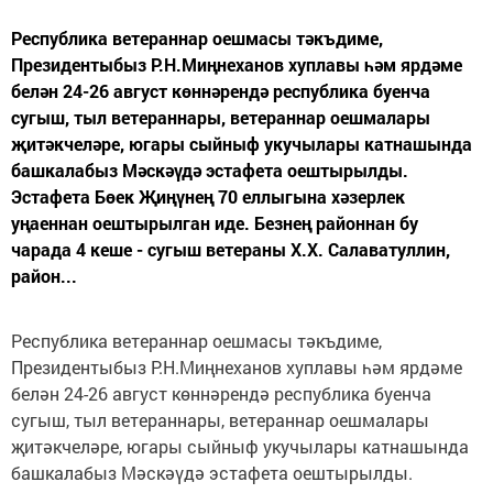
Республика ветераннар оешмасы тәкъдиме,
Президентыбыз Р.Н.Миңнеханов хуплавы һәм ярдәме
белән 24-26 август көннәрендә республика буенча
сугыш, тыл ветераннары, ветераннар оешмалары
җитәкчеләре, югары сыйныф укучылары катнашында
башкалабыз Мәскәүдә эстафета оештырылды.
Эстафета Бөек Җиңүнең 70 еллыгына хәзерлек
уңаеннан оештырылган иде. Безнең районнан бу
чарада 4 кеше - сугыш ветераны Х.Х. Салаватуллин,
район...
Республика ветераннар оешмасы тәкъдиме,
Президентыбыз Р.Н.Миңнеханов хуплавы һәм ярдәме
белән 24-26 август көннәрендә республика буенча
сугыш, тыл ветераннары, ветераннар оешмалары
җитәкчеләре, югары сыйныф укучылары катнашында
башкалабыз Мәскәүдә эстафета оештырылды.