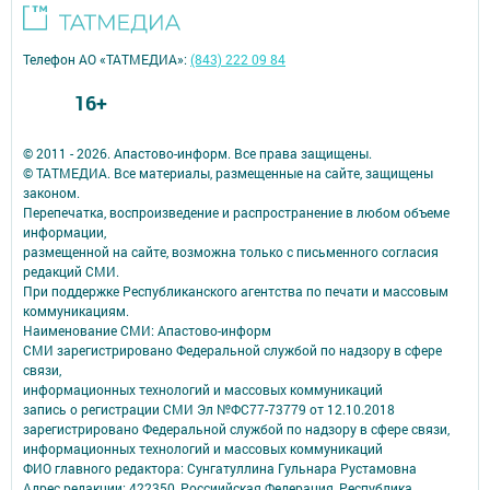
Телефон АО «ТАТМЕДИА»:
(843) 222 09 84
16+
© 2011 - 2026. Апастово-информ. Все права защищены.
© ТАТМЕДИА. Все материалы, размещенные на сайте, защищены
законом.
Перепечатка, воспроизведение и распространение в любом объеме
информации,
размещенной на сайте, возможна только с письменного согласия
редакций СМИ.
При поддержке Республиканского агентства по печати и массовым
коммуникациям.
Наименование СМИ: Апастово-информ
СМИ зарегистрировано Федеральной службой по надзору в сфере
связи,
информационных технологий и массовых коммуникаций
запись о регистрации СМИ Эл №ФС77-73779 от 12.10.2018
зарегистрировано Федеральной службой по надзору в сфере связи,
информационных технологий и массовых коммуникаций
ФИО главного редактора: Сунгатуллина Гульнара Рустамовна
Адрес редакции: 422350, Россиийская Федерация, Республика