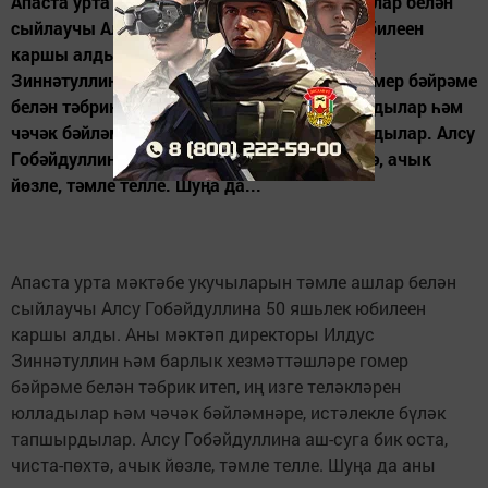
Апаста урта мәктәбе укучыларын тәмле ашлар белән
сыйлаучы Алсу Гобәйдуллина 50 яшьлек юбилеен
каршы алды. Аны мәктәп директоры Илдус
Зиннәтуллин һәм барлык хезмәттәшләре гомер бәйрәме
белән тәбрик итеп, иң изге теләкләрен юлладылар һәм
чәчәк бәйләмнәре, истәлекле бүләк тапшырдылар. Алсу
Гобәйдуллина аш-суга бик оста, чиста-пөхтә, ачык
йөзле, тәмле телле. Шуңа да...
Апаста урта мәктәбе укучыларын тәмле ашлар белән
сыйлаучы Алсу Гобәйдуллина 50 яшьлек юбилеен
каршы алды. Аны мәктәп директоры Илдус
Зиннәтуллин һәм барлык хезмәттәшләре гомер
бәйрәме белән тәбрик итеп, иң изге теләкләрен
юлладылар һәм чәчәк бәйләмнәре, истәлекле бүләк
тапшырдылар. Алсу Гобәйдуллина аш-суга бик оста,
чиста-пөхтә, ачык йөзле, тәмле телле. Шуңа да аны