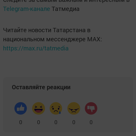
Telegram-канале
Татмедиа
Читайте новости Татарстана в
национальном мессенджере MАХ:
https://max.ru/tatmedia
Оставляйте реакции
0
0
0
0
0