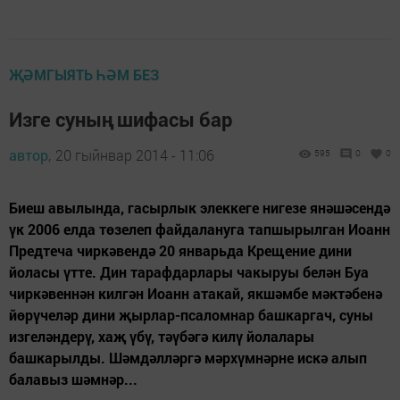
ҖӘМГЫЯТЬ ҺӘМ БЕЗ
Изге суның шифасы бар
автор,
20 гыйнвар 2014 - 11:06
595
0
0
Биеш авылында, гасырлык элеккеге нигезе янәшәсендә
үк 2006 елда төзелеп файдалануга тапшырылган Иоанн
Предтеча чиркәвендә 20 январьда Крещение дини
йоласы үтте. Дин тарафдарлары чакыруы белән Буа
чиркәвеннән килгән Иоанн атакай, якшәмбе мәктәбенә
йөрүчеләр дини җырлар-псаломнар башкаргач, суны
изгеләндерү, хаҗ үбү, тәүбәгә килү йолалары
башкарылды. Шәмдәлләргә мәрхүмнәрне искә алып
балавыз шәмнәр...