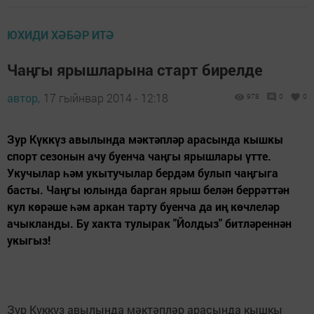
ЮХИДИ ХӘБӘР ИТӘ
Чаңгы ярышларына старт бирелде
автор,
17 гыйнвар 2014 - 12:18
978
0
0
Зур Күккүз авылында мәктәпләр арасында кышкы
спорт сезонын ачу буенча чаңгы ярышлары үтте.
Укучылар һәм укытучылар бердәм булып чаңгыга
басты. Чаңгы юлында барган ярыш белән беррәттән
кул көрәше һәм аркан тарту буенча да иң көчлеләр
ачыкланды. Бу хакта тулырак "Йолдыз" битләреннән
укыгыз!
Зур Күккүз авылында мәктәпләр арасында кышкы