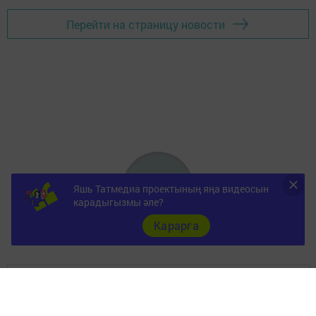
Перейти на страницу новости
Яшь Татмедиа проектының яңа видеосын
карадыгызмы әле?
Карарга
Документы