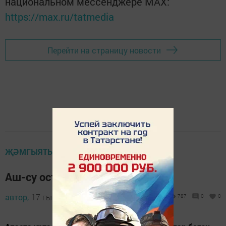
национальном мессенджере MАХ:
https://max.ru/tatmedia
Перейти на страницу новости
ҖӘМГЫЯТЬ ҺӘМ БЕЗ
Аш-су остасы Алсу
автор,
17 гыйнвар 2014 - 12:42
787
0
0