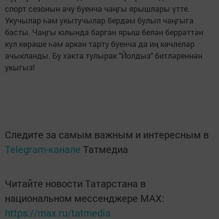
спорт сезонын ачу буенча чаңгы ярышлары үтте.
Укучылар һәм укытучылар бердәм булып чаңгыга
басты. Чаңгы юлында барган ярыш белән беррәттән
кул көрәше һәм аркан тарту буенча да иң көчлеләр
ачыкланды. Бу хакта тулырак "Йолдыз" битләреннән
укыгыз!
Следите за самым важным и интересным в
Telegram-канале
Татмедиа
Читайте новости Татарстана в
национальном мессенджере MАХ:
https://max.ru/tatmedia