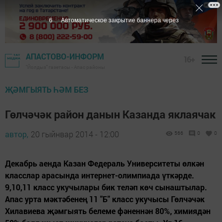
5
Автоматическое закрытие баннера через
АПАСТОВО-ИНФОРМ
16+
"Йолдыз" газетасы - Апас районы
ҖӘМГЫЯТЬ ҺӘМ БЕЗ
Гөлчәчәк район данын Казанда яклаячак
автор,
20 гыйнвар 2014 - 12:00
566
0
0
Декабрь аенда Казан Федераль Университеты өлкән
класслар арасында интернет-олимпиада үткәрде.
9,10,11 класс укучылары бик теләп көч сынаштылар.
Апас урта мәктәбенең 11 "Б" класс укучысы Гөлчәчәк
Хилавиева җәмгыять белеме фәненнән 80%, химиядән