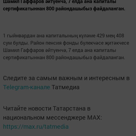
Шамил Гаффаров әйтүенчә, 7 елда ана капиталы
сертификатыннан 800 райондашыбыз файдаланган.
1 гыйнвардан ана капиталының күләме 429 мең 408
сум булды. Район пенсия фонды бүлекчәсе җитәкчесе
Шамил Гаффаров әйтүенчә, 7 елда ана капиталы
сертификатыннан 800 райондашыбыз файдаланган.
Следите за самым важным и интересным в
Telegram-канале
Татмедиа
Читайте новости Татарстана в
национальном мессенджере MАХ:
https://max.ru/tatmedia