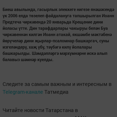
Биеш авылында, гасырлык элеккеге нигезе янәшәсендә
үк 2006 елда төзелеп файдалануга тапшырылган Иоанн
Предтеча чиркәвендә 20 январьда Крещение дини
йоласы үтте. Дин тарафдарлары чакыруы белән Буа
чиркәвеннән килгән Иоанн атакай, якшәмбе мәктәбенә
йөрүчеләр дини җырлар-псаломнар башкаргач, суны
изгеләндерү, хаҗ үбү, тәүбәгә
килү йолалары
башкарылды. Шәмдәлләргә мәрхүмнәрне искә алып
балавыз шәмнәр куелды.
Следите за самым важным и интересным в
Telegram-канале
Татмедиа
Читайте новости Татарстана в