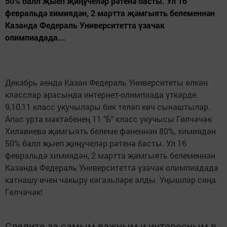
50% балл җыеп җиңүчеләр рәтенә басты. Ул 16
февральдә химиядән, 2 мартта җәмгыять белеменнән
Казанда Федераль Университетта үзачак
олимпиадада...
Декабрь аенда Казан Федераль Университеты өлкән
класслар арасында интернет-олимпиада үткәрде.
9,10,11 класс укучылары бик теләп көч сынаштылар.
Апас урта мәктәбенең 11 "Б" класс укучысы Гөлчәчәк
Хилавиева җәмгыять белеме фәненнән 80%, химиядән
50% балл җыеп җиңүчеләр рәтенә басты. Ул 16
февральдә химиядән, 2 мартта җәмгыять белеменнән
Казанда Федераль Университетта үзачак олимпиадада
катнашу өчен чакыру кәгазьләре алды. Уңышлар сиңа
Гөлчәчәк!
Следите за самым важным и интересным в