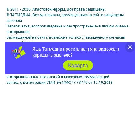
© 2011 - 2026. Апастово-информ. Все права защищены.
© ТАТМЕДИА. Все материалы, размещенные на сайте, защищены
законом.
Перепечатка, воспроизведение и распространение в любом объеме
информации,
размещенной на сайте, возможна только с письменного согласия
редакций СМИ.
При поддержке Республиканского агентства по печати и массовым
Яшь Татмедиа проектының яңа видеосын
коммуникациям.
карадыгызмы әле?
Наименование СМИ: Апастово-информ
Карарга
СМИ зарегистрировано Федеральной службой по надзору в сфере
связи,
информационных технологий и массовых коммуникаций
запись о регистрации СМИ Эл №ФС77-73779 от 12.10.2018
зарегистрировано Федеральной службой по надзору в сфере связи,
информационных технологий и массовых коммуникаций
ФИО главного редактора: Сунгатуллина Гульнара Рустамовна
Адрес редакции: 422350, Россиийская Федерация, Республика
Татарстан, Апастовский район, п.г.т. Апастово, ул. Молодежная, д. 1
Телефон редакции: (84376) 2-13-66. Электронная почта редакции:
yolduzz@mail.ru, также на эту электронную почту можете отправить
сообщения о фактах коррупции.
Учредитель СМИ: АО «ТАТМЕДИА»