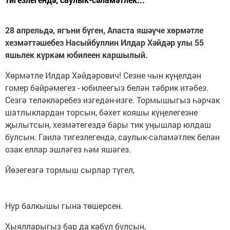
28 апрельдә, ягъни бүген, Апаста яшәүче хөрмәтле
хезмәттәшебез Насыйбуллин Илдар Хәйдәр улы 55
яшьлек күркәм юбилеен каршылый.
Хөрмәтле Илдар Хәйдәрович! Сезне чын күңелдән
гомер бәйрәмегез - юбилеегыз белән тәбрик итәбез.
Сезгә теләкләребез изгедән-изге. Тормышыгыз һәрчак
шатлыклардан торсын, бәхет кояшы күңелегезне
җылытсын, хезмәтегездә бары тик уңышлар юлдаш
булсын. Гаилә тигезлегендә, саулык-сәламәтлек белән
озак еллар эшләгез һәм яшәгез.
Йөзегезгә тормыш сырлар түгел,
Нур балкышы гына төшерсен.
Хыялларыгыз бар да кабул булсын,