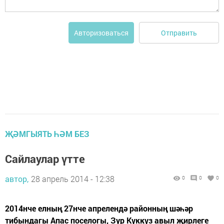
Отправить
Авторизоваться
ҖӘМГЫЯТЬ ҺӘМ БЕЗ
Сайлаулар үтте
автор,
28 апрель 2014 - 12:38
0
0
0
2014нче елның 27нче апрелендә районның шәһәр
тибындагы Апас поселогы, Зур Күккүз авыл җирлеге