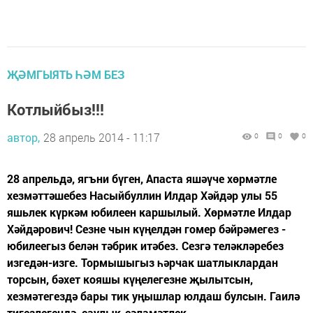
ҖӘМГЫЯТЬ ҺӘМ БЕЗ
Котлыйбыз!!!
автор,
28 апрель 2014 - 11:17
0
0
0
28 апрельдә, ягъни бүген, Апаста яшәүче хөрмәтле
хезмәттәшебез Насыйбуллин Илдар Хәйдәр улы 55
яшьлек күркәм юбилеен каршылый. Хөрмәтле Илдар
Хәйдәрович! Сезне чын күңелдән гомер бәйрәмегез -
юбилеегыз белән тәбрик итәбез. Сезгә теләкләребез
изгедән-изге. Тормышыгыз һәрчак шатлыклардан
торсын, бәхет кояшы күңелегезне җылытсын,
хезмәтегездә бары тик уңышлар юлдаш булсын. Гаилә
тигезлегендә, саулык-сәламәтлек...