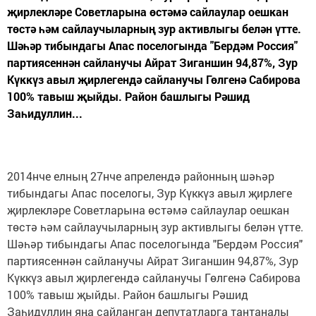
җирлекләре Советларына өстәмә сайлаулар оешкан
төстә һәм сайлаучыларның зур активлыгы белән үтте.
Шәһәр тибындагы Апас поселогында "Бердәм Россия"
партиясеннән сайланучы Айрат Зиганшин 94,87%, Зур
Күккүз авыл җирлегендә сайланучы Гөлгенә Сабирова
100% тавыш җыйды. Район башлыгы Рәшид
Заһидуллин...
2014нче елның 27нче апрелендә районның шәһәр
тибындагы Апас поселогы, Зур Күккүз авыл җирлеге
җирлекләре Советларына өстәмә сайлаулар оешкан
төстә һәм сайлаучыларның зур активлыгы белән үтте.
Шәһәр тибындагы Апас поселогында "Бердәм Россия"
партиясеннән сайланучы Айрат Зиганшин 94,87%, Зур
Күккүз авыл җирлегендә сайланучы Гөлгенә Сабирова
100% тавыш җыйды. Район башлыгы Рәшид
Заһидуллин яңа сайланган депутатларга тантаналы