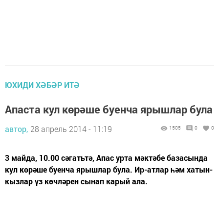
ЮХИДИ ХӘБӘР ИТӘ
Апаста кул көрәше буенча ярышлар була
автор,
28 апрель 2014 - 11:19
1505
0
0
3 майда, 10.00 сәгатьтә, Апас урта мәктәбе базасында
кул көрәше буенча ярышлар була. Ир-атлар һәм хатын-
кызлар үз көчләрен сынап карый ала.