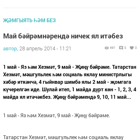
ҖӘМГЫЯТЬ ҺӘМ БЕЗ
Май бәйрәмнәрендә ничек ял итәбез
автор,
28 апрель 2014 - 11:21
691
0
0
1 май - Яз һәм Хезмәт, 9 май - Җиңү бәйрәме. Татарстан
Хезмәт, мәшгульлек һәм социаль яклау министрлыгы
хәбәр иткәнчә, 4 гыйнвар шимбә ялы 2 май - җомгага
күчерелгән иде. Шулай итеп, 1 майда дүрт көн - 1, 2, 3, 4
майда ял итәчәкбез. Җиңү бәйрәмендә 9, 10, 11 май...
1 май - Яз һәм Хезмәт, 9 май - Җиңү бәйрәме.
Татарстан Хезмәт, мәшгульлек һәм социаль яклау