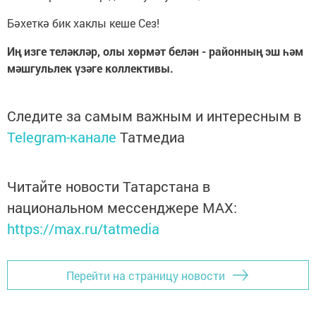
Бәхеткә бик хаклы кеше Сез!
Иң изге теләкләр, олы хөрмәт белән - районның эш һәм
мәшгульлек үзәге коллективы.
Следите за самым важным и интересным в
Telegram-канале
Татмедиа
Читайте новости Татарстана в
национальном мессенджере MАХ:
https://max.ru/tatmedia
Перейти на страницу новости