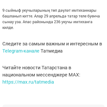
9 сыйныф укучыларының төп дәүләт имтиханнары
башланып китте. Алар 29 апрельдә татар теле буенча
сынау уза. Апас районында 236 укучы имтиханга
килде.
Следите за самым важным и интересным в
Telegram-канале
Татмедиа
Читайте новости Татарстана в
национальном мессенджере MАХ:
https://max.ru/tatmedia