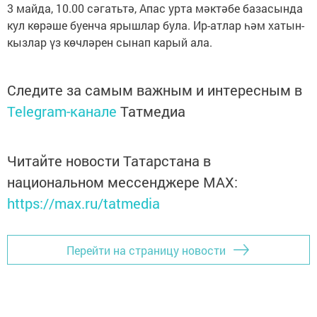
3 майда, 10.00 сәгатьтә, Апас урта мәктәбе базасында
кул көрәше буенча ярышлар була. Ир-атлар һәм хатын-
кызлар үз көчләрен сынап карый ала.
Следите за самым важным и интересным в
Telegram-канале
Татмедиа
Читайте новости Татарстана в
национальном мессенджере MАХ:
https://max.ru/tatmedia
Перейти на страницу новости