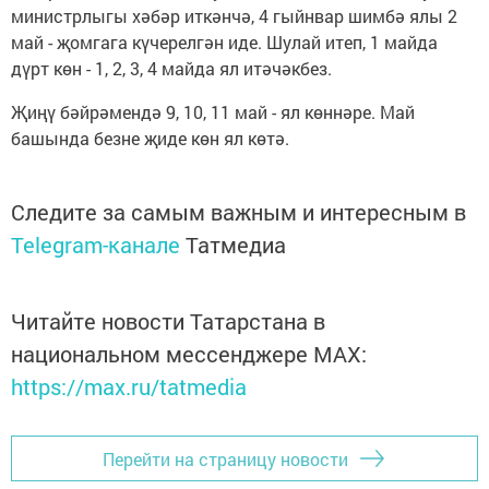
министрлыгы хәбәр иткәнчә, 4 гыйнвар шимбә ялы 2
май - җомгага күчерелгән иде. Шулай итеп, 1 майда
дүрт көн - 1, 2, 3, 4 майда ял итәчәкбез.
Җиңү бәйрәмендә 9, 10, 11 май - ял көннәре. Май
башында безне җиде көн ял көтә.
Следите за самым важным и интересным в
Telegram-канале
Татмедиа
Читайте новости Татарстана в
национальном мессенджере MАХ:
https://max.ru/tatmedia
Перейти на страницу новости