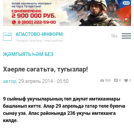
АПАСТОВО-ИНФОРМ
16+
"Йолдыз" газетасы - Апас районы
ҖӘМГЫЯТЬ ҺӘМ БЕЗ
Хәерле сәгатьтә, тугызлар!
автор,
29 апрель 2014 - 05:50
530
0
0
9 сыйныф укучыларының төп дәүләт имтиханнары
башланып китте. Алар 29 апрельдә татар теле буенча
сынау уза. Апас районында 236 укучы имтиханга
килде.