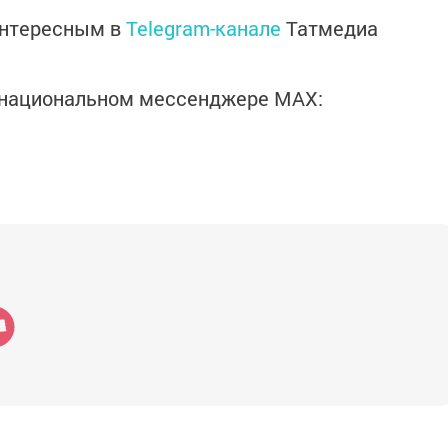
интересным в
Telegram-канале
Татмедиа
в национальном мессенджере MАХ: