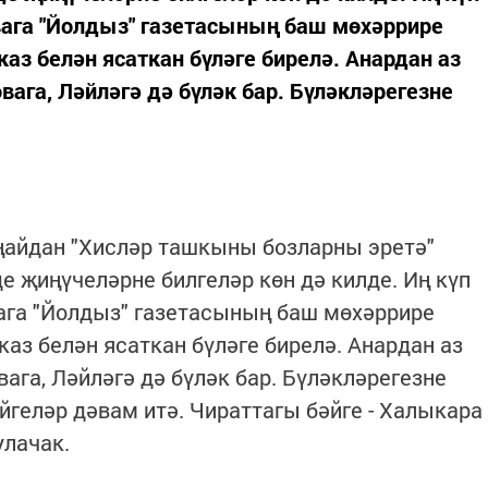
ага "Йолдыз" газетасының баш мөхәррире
аз белән ясаткан бүләге бирелә. Анардан аз
га, Ләйләгә дә бүләк бар. Бүләкләрегезне
уңайдан "Хисләр ташкыны бозларны эретә"
де җиңүчеләрне билгеләр көн дә килде. Иң күп
га "Йолдыз" газетасының баш мөхәррире
аз белән ясаткан бүләге бирелә. Анардан аз
га, Ләйләгә дә бүләк бар. Бүләкләрегезне
йгеләр дәвам итә. Чираттагы бәйге - Халыкара
улачак.