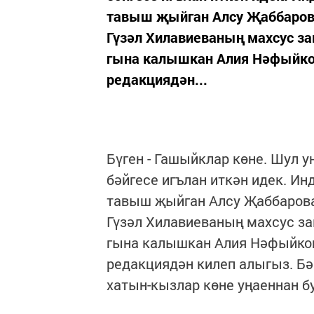
тавыш җыйган Алсу Җаббаров
Гүзәл Хилавиеваның махсус зак
гына калышкан Алия Нәфыйкова
редакциядән...
Бүген - Гашыйклар көне. Шул 
бәйгесе игълан иткән идек. Ин
тавыш җыйган Алсу Җаббарова
Гүзәл Хилавиеваның махсус зак
гына калышкан Алия Нәфыйкова
редакциядән килеп алыгыз. Бә
хатын-кызлар көне уңаеннан б