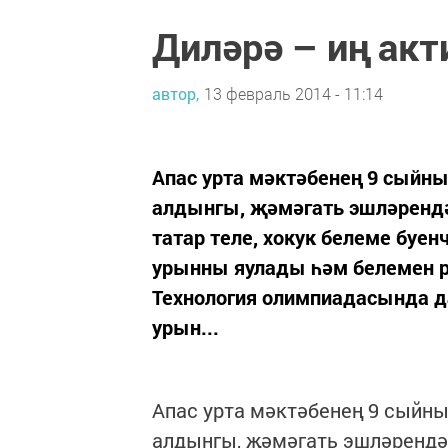
Диләрә – иң акт
автор,
13 февраль 2014 - 11:14
Апас урта мәктәбенең 9 сыйн
алдынгы, җәмәгать эшләрендә д
татар теле, хокук белеме буе
урынны яулады һәм белемен р
Технология олимпиадасында да
урын...
Апас урта мәктәбенең 9 сыйн
алдынгы, җәмәгать эшләрендә д