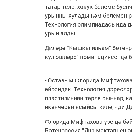
татар теле, хокук белеме буе
урынны яулады һәм белемен р
Технология олимпиадасында да
урын алды.
Диләрә "Кышкы илһам" бөтенр
кул эшләре" номинациясендә б
- Остазым Флорида Мифтахова 
өйрәндек. Технология дәресләр
пластилиннан төрле сыннар, к
икенчесен ясыйсы килә, - ди Д
Флорида Мифтахова үзе дә бәй
Бөтенроссия "Яңа мәктәпнең 