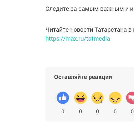
Следите за самым важным и 
Читайте новости Татарстана 
https://max.ru/tatmedia
Оставляйте реакции
0
0
0
0
0