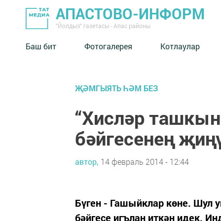
АПАСТОВО-ИНФОРМ
"Йолдыз" газетасы - Апас районы
Баш бит
Фотогалерея
Котлаулар
ҖӘМГЫЯТЬ ҺӘМ БЕЗ
“Хисләр ташкын
бәйгесенең җиң
автор,
14 февраль 2014 - 12:44
Бүген - Гашыйклар көне. Шул 
бәйгесе игълан иткән идек. Ин