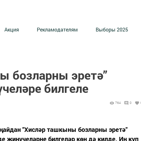
Акция
Рекламодателям
Выборы 2025
ы бозларны эретә”
үчеләре билгеле
764
0
уңайдан "Хисләр ташкыны бозларны эретә"
де җиңүчеләрне билгеләр көн дә килде. Иң күп