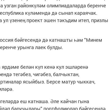
нча узган районкүләм олимпиадаларда беренче
еспублика күләмендә дә сынап караячак.
 ул үзенең проект эшен тәкъдим итеп, призлы
оссия бәйгесендә дә катнашты һәм "Минем
еренче урынга лаек булды.
ярдәме белән күп кенә кул эшләренә
ендә тегәбез, чигәбез, балчыктан,
артиналар ясыйбыз. Берсе матур чыккач,
иләрә.
геләрдә еш катнаша. Әле кайчан гына
әйдәп баручылары" портфолиюлар бәйгесендә