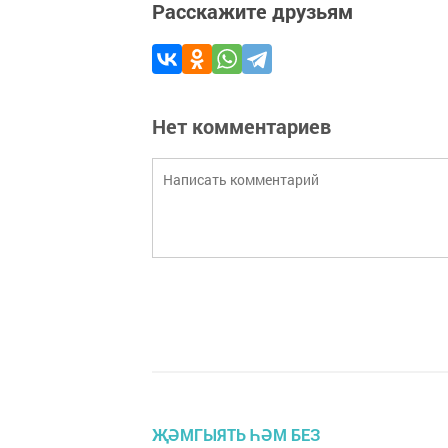
Расскажите друзьям
Нет комментариев
ҖӘМГЫЯТЬ ҺӘМ БЕЗ