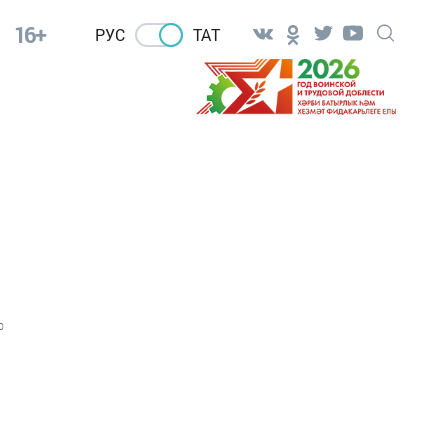
16+
РУС
ТАТ
0