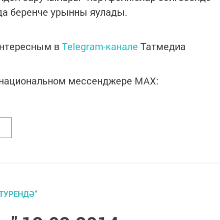
да беренче урынны яулады.
интересным в
Telegram-канале
Татмедиа
в национальном мессенджере MАХ:
ТУРЕНДӘ"