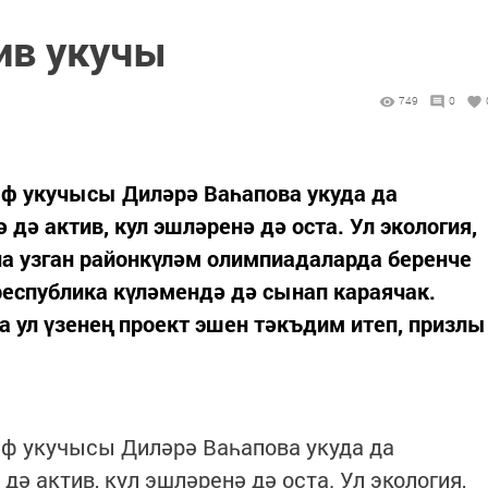
ив укучы
749
0
ыф укучысы Диләрә Ваһапова укуда да
ә актив, кул эшләренә дә оста. Ул экология,
нча узган районкүләм олимпиадаларда беренче
еспублика күләмендә дә сынап караячак.
 ул үзенең проект эшен тәкъдим итеп, призлы
ыф укучысы Диләрә Ваһапова укуда да
ә актив, кул эшләренә дә оста. Ул экология,