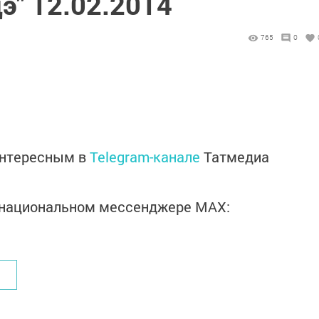
э" 12.02.2014
765
0
интересным в
Telegram-канале
Татмедиа
в национальном мессенджере MАХ: