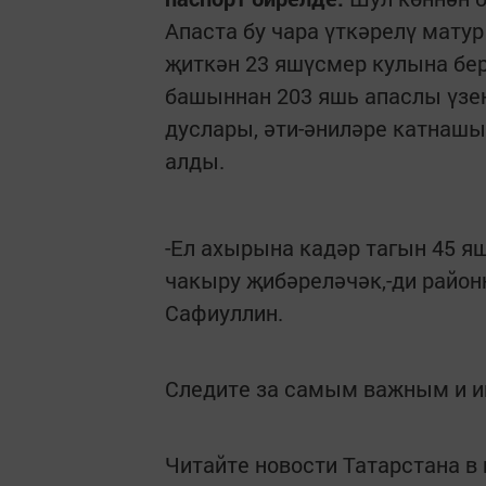
Апаста бу чара үткәрелү матур
җиткән 23 яшүсмер кулына бер
башыннан 203 яшь апаслы үзе
дуслары, әти-әниләре катнашы
алды.
-Ел ахырына кадәр тагын 45 я
чакыру җибәреләчәк,-ди район
Сафиуллин.
Следите за самым важным и 
Читайте новости Татарстана 