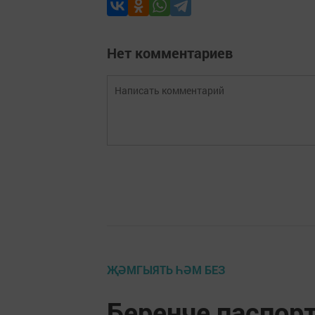
Нет комментариев
ҖӘМГЫЯТЬ ҺӘМ БЕЗ
Беренче паспор