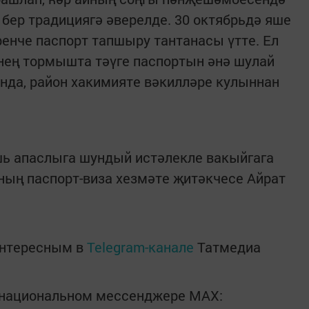
 бер традициягә әверелде. 30 октябрьдә яше
енче паспорт тапшыру тантанасы үтте. Ел
нең тормышта тәүге паспортын әнә шулай
нда, район хакимияте вәкилләре кулыннан
шь апаслыга шундый истәлекле вакыйгага
ның паспорт-виза хезмәте җитәкчесе Айрат
интересным в
Telegram-канале
Татмедиа
в национальном мессенджере MАХ: