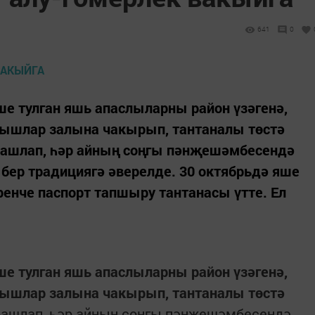
641
0
яше тулган яшь апаслыларны район үзәгенә,
ышлар залына чакырып, тантаналы төстә
 башлап, һәр айның соңгы пәнҗешәмбесендә
 бер традициягә әверелде. 30 октябрьдә яше
енче паспорт тапшыру тантанасы үтте. Ел
яше тулган яшь апаслыларны район үзәгенә,
ышлар залына чакырып, тантаналы төстә
ашлап, һәр айның соңгы пәнҗешәмбесендә