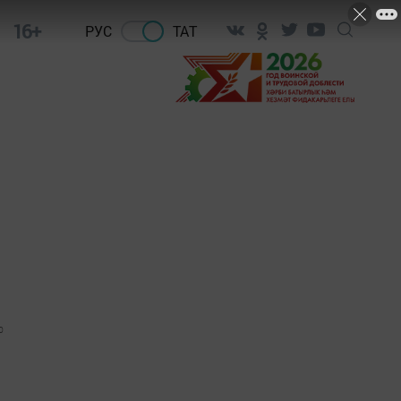
16+
РУС
ТАТ
0