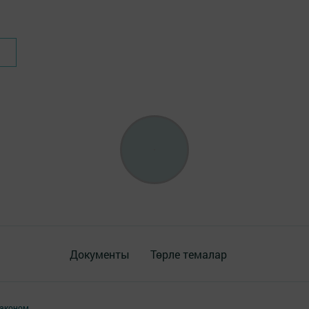
Документы
Төрле темалар
аконом.