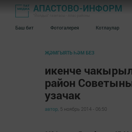
АПАСТОВО-ИНФОРМ
"Йолдыз" газетасы - Апас районы
Баш бит
Фотогалерея
Котлаулар
ҖӘМГЫЯТЬ ҺӘМ БЕЗ
икенче чакыры
район Советын
узачак
автор,
5 ноябрь 2014 - 06:50