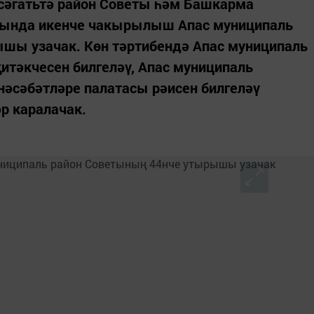
 сәгатьтә район Советы һәм Башкарма
ында икенче чакырылыш Апас муниципаль
шы узачак. Көн тәртибендә Апас муниципаль
тәкчесен билгеләү, Апас муниципаль
әсәбәтләре палатасы рәисен билгеләү
р каралачак.