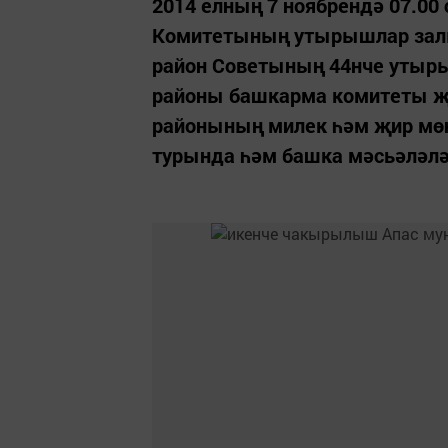
2014 елның 7 ноябрендә 07.00
Комитетының утырышлар зал
район Советының 44нче утыры
районы башкарма комитеты җи
районының милек һәм җир мөн
турында һәм башка мәсьәләлә