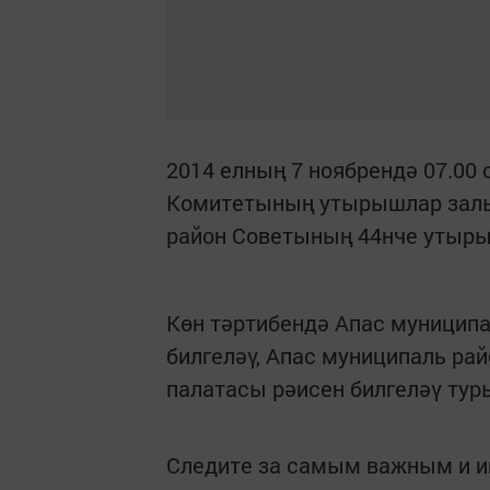
2014 елның 7 ноябрендә 07.00
Комитетының утырышлар залы
район Советының 44нче утыры
Көн тәртибендә Апас муницип
билгеләү, Апас муниципаль р
палатасы рәисен билгеләү тур
Следите за самым важным и 