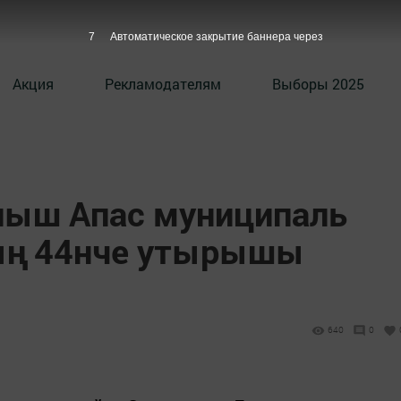
7
Автоматическое закрытие баннера через
Акция
Рекламодателям
Выборы 2025
лыш Апас муниципаль
ың 44нче утырышы
640
0