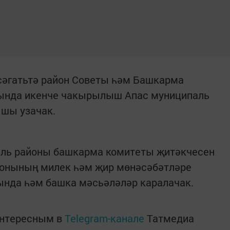
 сәгатьтә район Советы һәм Башкарма
нда икенче чакырылыш Апас муниципаль
шы узачак.
аль районы башкарма комитеты җитәкчесен
айонының милек һәм җир мөнәсәбәтләре
ында һәм башка мәсьәләләр каралачак.
интересным в
Telegram-канале
Татмедиа