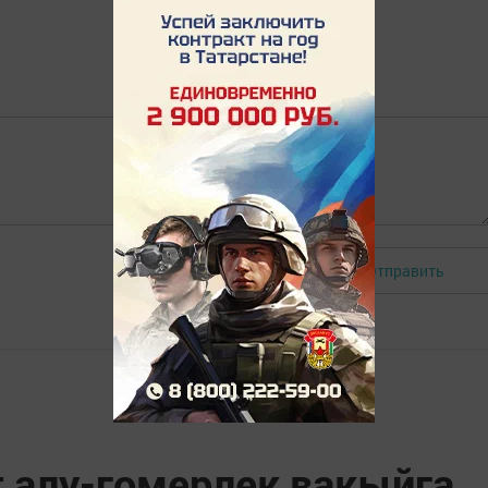
Отправить
Авторизоваться
т алу-гомерлек вакыйга