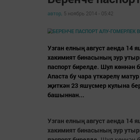
автор,
5 ноябрь 2014 - 05:42
Узган елның август аенда 14 
хакимият бинасының зур утыр
паспорт бирелде. Шул көннән
Апаста бу чара үткәрелү матур
җиткән 23 яшүсмер кулына бер
башыннан...
Узган елның август аенда 14 
хакимият бинасының зур утыр
паспорт бирелде.
Шул көннән б