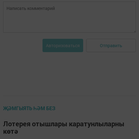
Отправить
Авторизоваться
ҖӘМГЫЯТЬ ҺӘМ БЕЗ
Лотерея отышлары каратунлыларны
көтә