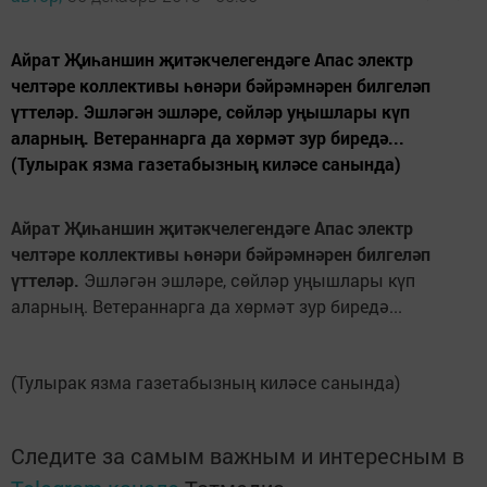
Айрат Җиһаншин җитәкчелегендәге Апас электр
челтәре коллективы һөнәри бәйрәмнәрен билгеләп
үттеләр. Эшләгән эшләре, сөйләр уңышлары күп
аларның. Ветераннарга да хөрмәт зур биредә...
(Тулырак язма газетабызның киләсе санында)
Айрат Җиһаншин җитәкчелегендәге Апас электр
челтәре коллективы һөнәри бәйрәмнәрен билгеләп
үттеләр.
Эшләгән эшләре, сөйләр уңышлары күп
аларның. Ветераннарга да хөрмәт зур биредә...
(Тулырак язма газетабызның киләсе санында)
Следите за самым важным и интересным в