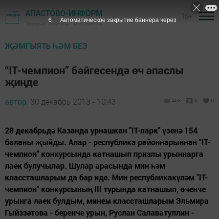
АПАСТОВО-ИНФОРМ
16+
5
Автоматическое закрытие баннера через
"Йолдыз" газетасы - Апас районы
ҖӘМГЫЯТЬ ҺӘМ БЕЗ
“IT-чемпион” бәйгесендә өч апаслы
җиңде
автор,
30 декабрь 2013 - 10:43
463
0
0
28 декабрьдә Казанда урнашкан "IT-парк" үзенә 154
баланы җыйды. Алар - республика районнарыннан "IT-
чемпион" конкурсында катнашып призлы урыннарга
лаек булучылар. Шулар арасында мин һәм
классташларым да бар иде. Мин республикакүләм "IT-
чемпион" конкурсының III турында катнашып, өченче
урынга лаек булдым, минем классташларым Эльмира
Гыйззәтова - беренче урын, Руслан Салаватуллин -