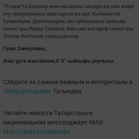
"IT-парк"та балалар өчен кызыклы экскурсия һәм күңел
ачу программасы оештырылган иде. Кыйммәтле
бүләкләрне, Дипломнарны республиканың премьер-
министры Илдар Халиков, Фән һәм мәгариф министры
Энгель Фәттахов тапшырдылар.
Гүзәл Зәйнуллина,
Апас урта мәктәбенең 9 "А" сыйныфы укучысы.
Следите за самым важным и интересным в
Telegram-канале
Татмедиа
Читайте новости Татарстана в
национальном мессенджере MАХ:
https://max.ru/tatmedia