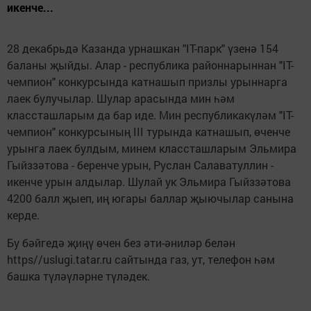
икенче...
28 декабрьдә Казанда урнашкан "IT-парк" үзенә 154
баланы җыйды. Алар - республика районнарыннан "IT-
чемпион" конкурсында катнашып призлы урыннарга
лаек булучылар. Шулар арасында мин һәм
классташларым да бар иде. Мин республикакүләм "IT-
чемпион" конкурсының III турында катнашып, өченче
урынга лаек булдым, минем классташларым Эльмира
Гыйззәтова - беренче урын, Руслан Салаватуллин -
икенче урын алдылар. Шулай ук Эльмира Гыйззәтова
4200 балл җыеп, иң югары баллар җыючылар санына
керде.
Бу бәйгедә җиңү өчен без әти-әниләр белән
https//uslugi.tatar.ru сайтында газ, ут, телефон һәм
башка түләүләрне түләдек.