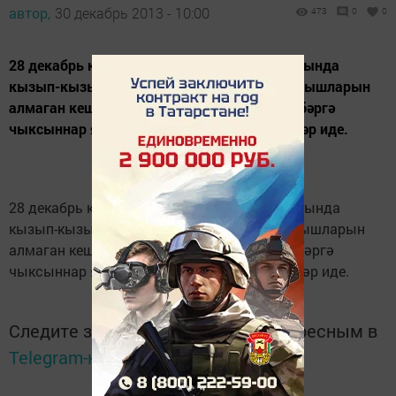
автор,
30 декабрь 2013 - 10:00
473
0
0
28 декабрь кичендә Каратун мәдәният йортында
кызып-кызып лотерея уйнатканнар иде. Отышларын
алмаган кешеләр 39-6-25 телефоны аша хәбәргә
чыксыннар яки мәдәният йортына килсеннәр иде.
28 декабрь кичендә Каратун мәдәният йортында
кызып-кызып лотерея уйнатканнар иде. Отышларын
алмаган кешеләр 39-6-25 телефоны аша хәбәргә
чыксыннар яки мәдәният йортына килсеннәр иде.
Следите за самым важным и интересным в
Telegram-канале
Татмедиа