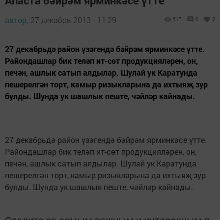
Апаста бәйрәм ярминкәсе үтте
автор,
27 декабрь 2013 - 11:29
617
0
0
27 декабрьдә район үзәгендә бәйрәм ярминкәсе үтте.
Райондашлар бик теләп ит-сөт продукцияләрен, он,
печән, ашлык сатып алдылар. Шулай ук Каратунда
пешерелгән торт, камыр ризыкларына да ихтыяҗ зур
булды. Шунда ук шашлык пеште, чәйләр кайнады.
27 декабрьдә район үзәгендә бәйрәм ярминкәсе үтте.
Райондашлар бик теләп ит-сөт продукцияләрен, он,
печән, ашлык сатып алдылар. Шулай ук Каратунда
пешерелгән торт, камыр ризыкларына да ихтыяҗ зур
булды. Шунда ук шашлык пеште, чәйләр кайнады.