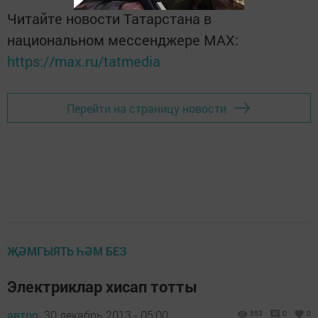
Читайте новости Татарстана в
национальном мессенджере MАХ:
https://max.ru/tatmedia
Перейти на страницу новости
ҖӘМГЫЯТЬ ҺӘМ БЕЗ
Электриклар хисап тотты
автор,
30 декабрь 2013 - 05:00
553
0
0