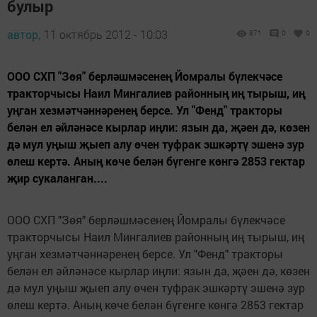
булыр
автор,
11 октябрь 2012 - 10:03
871
0
0
ООО СХП "Зөя" берләшмәсенең Йомралы бүлекчәсе
тракторчысы Наил Мингалиев районның иң тырыш, иң
уңган хезмәтчәннәренең берсе. Ул "Фенд" тракторы
белән ел әйләнәсе кырлар иңли: язын да, җәен дә, көзен
дә мул уңыш җыеп алу өчен туфрак эшкәртү эшенә зур
өлеш кертә. Аның көче белән бүгенге көнгә 2853 гектар
җир сукаланган....
ООО СХП "Зөя" берләшмәсенең Йомралы бүлекчәсе
тракторчысы Наил Мингалиев районның иң тырыш, иң
уңган хезмәтчәннәренең берсе. Ул "Фенд" тракторы
белән ел әйләнәсе кырлар иңли: язын да, җәен дә, көзен
дә мул уңыш җыеп алу өчен туфрак эшкәртү эшенә зур
өлеш кертә. Аның көче белән бүгенге көнгә 2853 гектар