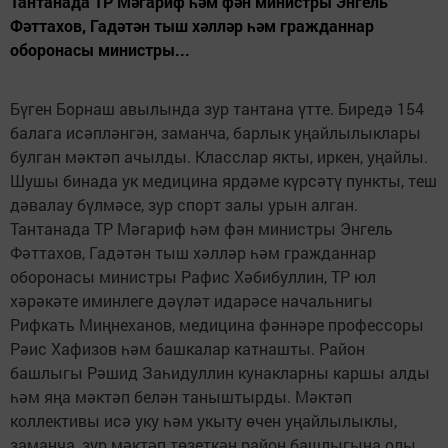
Тантанада ТР Мәгариф һәм фән министры Энгель
Фәттахов, Гадәтән тыш хәлләр һәм гражданнар
оборонасы министры...
Бүген Борнаш авылында зур тантана үтте. Биредә 154
балага исәпләнгән, заманча, барлык уңайлылыклары
булган мәктәп ачылды. Класслар якты, иркен, уңайлы.
Шушы бинада ук медицина ярдәме күрсәтү пункты, теш
дәвалау бүлмәсе, зур спорт залы урын алган.
Тантанада ТР Мәгариф һәм фән министры Энгель
Фәттахов, Гадәтән тыш хәлләр һәм гражданнар
оборонасы министры Рафис Хәбибуллин, ТР юл
хәрәкәте иминлеге дәүләт идарәсе начальнигы
Рифкать Миңнеханов, медицина фәннәре профессоры
Рәис Хафизов һәм башкалар катнашты. Район
башлыгы Рәшид Заһидуллин кунакларны каршы алды
һәм яңа мәктәп белән таныштырды. Мәктәп
коллективы исә уку һәм укыту өчен уңайлылыклы,
заманча, зур мәктәп төзеткән район башлыгына олы