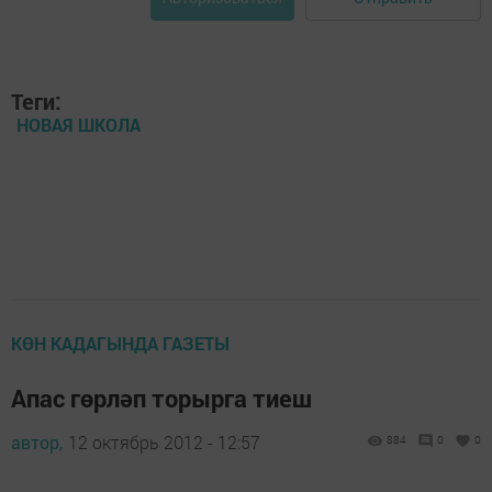
Теги:
НОВАЯ ШКОЛА
КӨН КАДАГЫНДА ГАЗЕТЫ
Апас гөрләп торырга тиеш
автор,
12 октябрь 2012 - 12:57
884
0
0