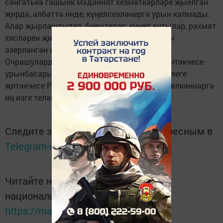
сәнгатькә гашыйк мәдәният хезмәткәрләре җыелган
җирдә, әлбәттә инде, күңелсезләнергә урын калмады.
Алар җырлаштылар, биештеләр, күңел ачтылар, рәхмәт
хисләрен җиткерделәр, яшь буын көче белән
әзерләнгән концерт номерлары карадылар.
Очрашуларда район башкарма комитеты җитәкчесе
урынбасары Ранис Әхмәтшин, мәдәният бүлеге
җитәкчесе Рәкыйп Шакиров катнашты һәм өлкәннәргә
иң изге теләкләрен юллады.
Следите за самым важным и интересным в
Telegram-канале
Татмедиа
Читайте новости Татарстана в
национальном мессенджере MАХ:
https://max.ru/tatmedia