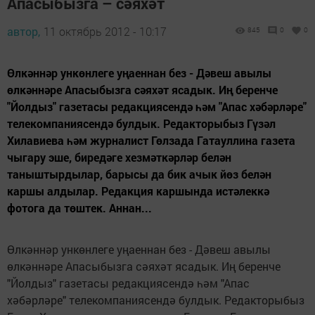
Апасыбызга – сәяхәт
автор,
11 октябрь 2012 - 10:17
845
0
0
Өлкәннәр ункөнлеге уңаеннан без - Дәвеш авылы
өлкәннәре Апасыбызга сәяхәт ясадык. Иң беренче
"Йолдыз" газетасы редакциясендә һәм "Апас хәбәрләре"
телекомпаниясендә булдык. Редакторыбыз Гүзәл
Хилавиева һәм журналист Гөлзада Гатауллина газета
чыгару эше, биредәге хезмәткәрләр белән
таныштырдылар, барысы да бик ачык йөз белән
каршы алдылар. Редакция каршында истәлеккә
фотога да төштек. Аннан...
Өлкәннәр ункөнлеге уңаеннан без - Дәвеш авылы
өлкәннәре Апасыбызга сәяхәт ясадык. Иң беренче
"Йолдыз" газетасы редакциясендә һәм "Апас
хәбәрләре" телекомпаниясендә булдык. Редакторыбыз