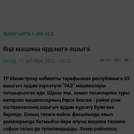
ҖӘМГЫЯТЬ ҺӘМ БЕЗ
Яңа машина ярдәмгә ашыга
автор,
11 октябрь 2012 - 10:12
692
0
0
ТР Министрлар кибинеты тарафыннан республикага 43
ашыгыч ярдәм күрсәтүче "УАЗ" машиналары
тапшырылган иде. Шушы яңа, заман таләпләренә туры
килерлек машиналарның берсе Апаска - район үзәк
хастаханәсенең ашыгыч ярдәм күрсәтү бүлегенә
бирелде. Елның теләсә-кайсы фасылында авыл
урамнарында батмыйча йөри алучы машина техника
сафын тагын да тулыландырды. Хәзер районның