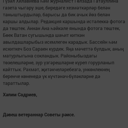
Гүзәл Хилавиева һәм журналист Гөлзада Гатауллина
газета чыгару эше, биредәге хезмәткәрләр белән
таныштырдылар, барысы да бик ачык йөз белән
каршы алдылар. Редакция каршында истәлеккә фотога
да төштек. Аннан Ана һәйкәле янында фотога төштек,
Бөек Ватан сугышында шәһит киткән
авылдашларыбыз исемлеген карадык. Бассейн һәм
искиткеч Боз Сараен күрдек. Яңа мәчеттә булдык, аның
матурлыгына сокландык. Районыбыздагы
төзелешләрне, зур үзгәрешләрне күреп горурланып
кайттык. Рәхмәт, җитәкчеләребезгә, ункөнлекнең
беренче көненедә үк күчтәнәч-бүләкләрне дә
тараттылар.
Хәлим Садриев,
Дәвеш ветераннар Советы рәисе.