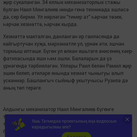
җир сукаланган. 34 еллык механизаторлык стажы
булган Наил Мингалиев нинди генә техникада эшләсә
дә, сер бирми. Ул иярләгән "тимер ат" һәрчак төзек,
һәрчак хезмәттә, һәрчак кырда.
Хезмәттә макталган, данланган ир гаиләсендә дә
кайгыртучан хуҗа, мәрхәмәтле ул, үрнәк әти, эшчән
тормыш иптәше. Бүген ул өлкән яшьтәге әнисенең хәер-
фатихасында яши һәм эшли. Балаларын да үз
үрнәгендә тәрбияләгән. Уллары Раил белән Рамил җир
эшен белеп, әтиләре янында хезмәт чыныгуы алып
үскәннәр. Башлангыч сыйныф укытучысы Рузилә дә
аның төп терәге.
Алдынгы механизатор Наил Мингалиев бүгенге
тормышыннан канәгать. "Хезмәтне бәялиләр,
Яшь Татмедиа проектының яңа видеосын
тырышлыкны күрәләр, хезмәт хакларын алып
карадыгызмы әле?
барабыз", - ди ул. Эшле кеше - ашлы кеше дип юкка
Карарга