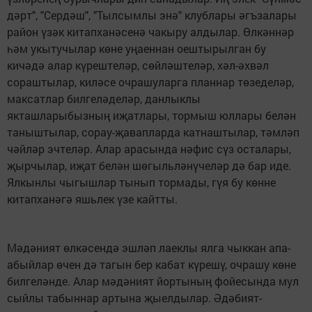
дәрт", "Сердәш", "Тылсымлы энә" клублары әгъзалары
район үзәк китапханәсенә чакыру алдылар. Өлкәннәр
һәм укытучылар көне уңаеннан оештырылган бу
кичәдә алар күрештеләр, сөйләштеләр, хәл-әхвәл
сораштылар, киләсе очрашуларга планнар төзеделәр,
максатлар билгеләделәр, данлыклы
якташларыбызның иҗатлары, тормыш юллары белән
таныштылар, сорау-җавапларда катнаштылар, тәмләп
чәйләр эчтеләр. Алар арасында нәфис сүз осталары,
җырчылар, иҗат белән шөгыльләнүчеләр дә бар иде.
Ялкынлы чыгышлар тынып тормады, гүя бу көнне
китапханәгә яшьлек үзе кайтты.
Мәдәният өлкәсендә эшләп лаеклы ялга чыккан апа-
абыйлар өчен дә тагын бер кабат күрешү, очрашу көне
билгеләнде. Алар мәдәният йортының фойесында мул
сыйлы табыннар артына җыелдылар. Әдәбият-