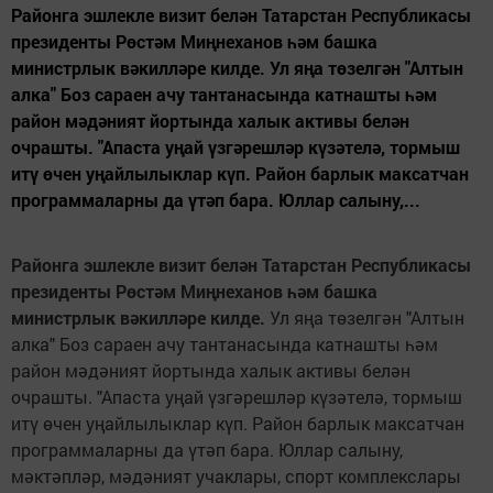
Районга эшлекле визит белән Татарстан Республикасы
президенты Рөстәм Миңнеханов һәм башка
министрлык вәкилләре килде. Ул яңа төзелгән "Алтын
алка" Боз сараен ачу тантанасында катнашты һәм
район мәдәният йортында халык активы белән
очрашты. "Апаста уңай үзгәрешләр күзәтелә, тормыш
итү өчен уңайлылыклар күп. Район барлык максатчан
программаларны да үтәп бара. Юллар салыну,...
Районга эшлекле визит белән Татарстан Республикасы
президенты Рөстәм Миңнеханов һәм башка
министрлык вәкилләре килде.
Ул яңа төзелгән "Алтын
алка" Боз сараен ачу тантанасында катнашты һәм
район мәдәният йортында халык активы белән
очрашты. "Апаста уңай үзгәрешләр күзәтелә, тормыш
итү өчен уңайлылыклар күп. Район барлык максатчан
программаларны да үтәп бара. Юллар салыну,
мәктәпләр, мәдәният учаклары, спорт комплекслары