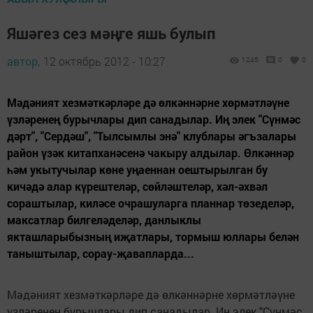
Яшәгез сез мәңге яшь булып
автор,
12 октябрь 2012 - 10:27
1245
0
0
Мәдәният хезмәткәрләре дә өлкәннәрне хөрмәтләүне
үзләренең бурычлары дип санадылар. Иң элек "Сүнмәс
дәрт", "Сердәш", "Тылсымлы энә" клублары әгъзалары
район үзәк китапханәсенә чакыру алдылар. Өлкәннәр
һәм укытучылар көне уңаеннан оештырылган бу
кичәдә алар күрештеләр, сөйләштеләр, хәл-әхвәл
сораштылар, киләсе очрашуларга планнар төзеделәр,
максатлар билгеләделәр, данлыклы
якташларыбызның иҗатлары, тормыш юллары белән
таныштылар, сорау-җавапларда...
Мәдәният хезмәткәрләре дә өлкәннәрне хөрмәтләүне
үзләренең бурычлары дип санадылар. Иң элек "Сүнмәс