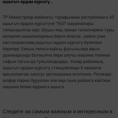
ашыгыч ярдәм күрсәтү...
ТР Министрлар кибинеты тарафыннан республикага 43
ашыгыч ярдәм күрсәтүче "УАЗ" машиналары
тапшырылган иде. Шушы яңа, заман таләпләренә туры
килерлек машиналарның берсе Апаска - район үзәк
хастаханәсенең ашыгыч ярдәм күрсәтү бүлегенә
бирелде. Елның теләсә-кайсы фасылында авыл
урамнарында батмыйча йөри алучы машина техника
сафын тагын да тулыландырды. Хәзер районның
ашыгыч ярдәм күрсәтү станциясендә 6 заманча
җиһазланган, махсус автомашина исәпләнә. Рәсемдә:
шофер Нәриз Нуруллин әле яңа гына районга кайткан
машина белән ярдәмгә ашыга.
Следите за самым важным и интересным в