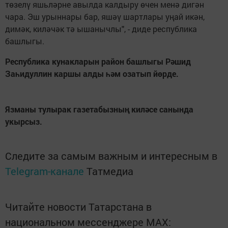
төзелү яшьләрне авылда калдыру өчен менә дигән
чара. Эш урыннары бар, яшәү шартлары уңай икән,
димәк, киләчәк тә ышанычлы", - диде республика
башлыгы.
Республика кунакларын район башлыгы Рәшид
Заһидуллин каршы алды һәм озатып йөрде.
Язманы тулырак газетабызның киләсе санында
укырсыз.
Следите за самым важным и интересным в
Telegram-канале
Татмедиа
Читайте новости Татарстана в
национальном мессенджере MАХ: