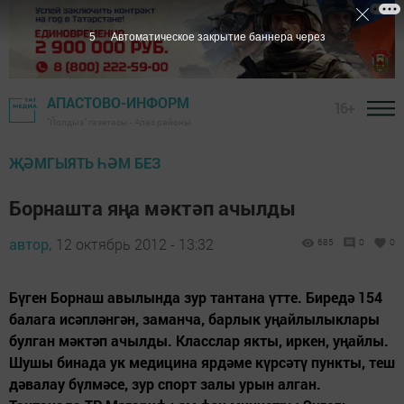
5
Автоматическое закрытие баннера через
АПАСТОВО-ИНФОРМ
16+
"Йолдыз" газетасы - Апас районы
ҖӘМГЫЯТЬ ҺӘМ БЕЗ
Борнашта яңа мәктәп ачылды
автор,
12 октябрь 2012 - 13:32
685
0
0
Бүген Борнаш авылында зур тантана үтте. Биредә 154
балага исәпләнгән, заманча, барлык уңайлылыклары
булган мәктәп ачылды. Класслар якты, иркен, уңайлы.
Шушы бинада ук медицина ярдәме күрсәтү пункты, теш
дәвалау бүлмәсе, зур спорт залы урын алган.