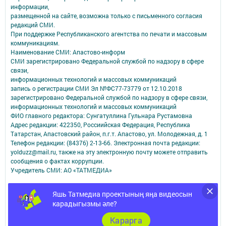
информации,
размещенной на сайте, возможна только с письменного согласия
редакций СМИ.
При поддержке Республиканского агентства по печати и массовым
коммуникациям.
Наименование СМИ: Апастово-информ
СМИ зарегистрировано Федеральной службой по надзору в сфере
связи,
информационных технологий и массовых коммуникаций
запись о регистрации СМИ Эл №ФС77-73779 от 12.10.2018
зарегистрировано Федеральной службой по надзору в сфере связи,
информационных технологий и массовых коммуникаций
ФИО главного редактора: Сунгатуллина Гульнара Рустамовна
Адрес редакции: 422350, Россиийская Федерация, Республика
Татарстан, Апастовский район, п.г.т. Апастово, ул. Молодежная, д. 1
Телефон редакции: (84376) 2-13-66. Электронная почта редакции:
yolduzz@mail.ru, также на эту электронную почту можете отправить
сообщения о фактах коррупции.
Учредитель СМИ: АО «ТАТМЕДИА»
Антикоррупционная политика
Яшь Татмедиа проектының яңа видеосын
АО «ТАТМЕДИА» использует «cookie»
для персонализации сервисов и
карадыгызмы әле?
удобства пользователей сайтом.
Использование «cookie» можно отменить в настройках браузера.
Карарга
Политика конфиденциальности