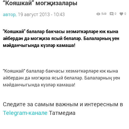
“Кояшкай” могҗизалары
автор,
19 август 2013 - 10:43
549
0
0
"Кояшкай" балалар бакчасы хезмәткәрләре юк кына
әйбердән дә могҗиза ясый беләләр. Балаларның уен
мәйданчыгында күзләр камаша!
"Кояшкай" балалар бакчасы хезмәткәрләре юк кына
әйбердән дә могҗиза ясый беләләр. Балаларның уен
мәйданчыгында күзләр камаша!
Следите за самым важным и интересным в
Telegram-канале
Татмедиа